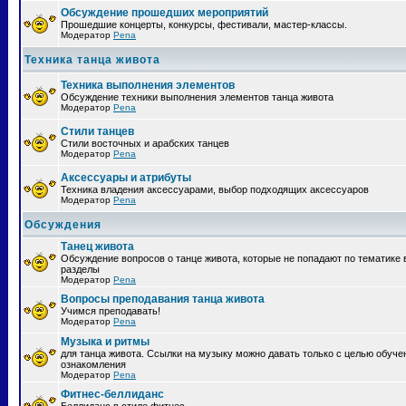
Обсуждение прошедших мероприятий
Прошедшие концерты, конкурсы, фестивали, мастер-классы.
Модератор
Pena
Техника танца живота
Техника выполнения элементов
Обсуждение техники выполнения элементов танца живота
Модератор
Pena
Стили танцев
Стили восточных и арабских танцев
Модератор
Pena
Аксессуары и атрибуты
Техника владения аксессуарами, выбор подходящих аксессуаров
Модератор
Pena
Обсуждения
Танец живота
Обсуждение вопросов о танце живота, которые не попадают по тематике 
разделы
Модератор
Pena
Вопросы преподавания танца живота
Учимся преподавать!
Модератор
Pena
Музыка и ритмы
для танца живота. Ссылки на музыку можно давать только с целью обуче
ознакомления
Модератор
Pena
Фитнес-беллиданс