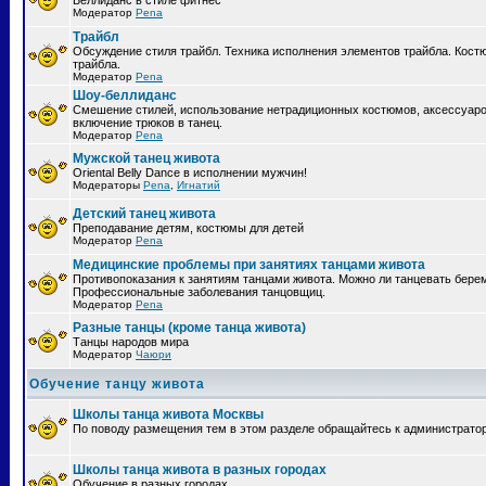
Беллиданс в стиле фитнес
Модератор
Pena
Трайбл
Обсуждение стиля трайбл. Техника исполнения элементов трайбла. Кост
трайбла.
Модератор
Pena
Шоу-беллиданс
Смешение стилей, использование нетрадиционных костюмов, аксессуаро
включение трюков в танец.
Модератор
Pena
Мужской танец живота
Oriental Belly Dance в исполнении мужчин!
Модераторы
Pena
,
Игнатий
Детский танец живота
Преподавание детям, костюмы для детей
Модератор
Pena
Медицинские проблемы при занятиях танцами живота
Противопоказания к занятиям танцами живота. Можно ли танцевать бер
Профессиональные заболевания танцовщиц.
Модератор
Pena
Разные танцы (кроме танца живота)
Танцы народов мира
Модератор
Чаюри
Обучение танцу живота
Школы танца живота Москвы
По поводу размещения тем в этом разделе обращайтесь к администрато
Школы танца живота в разных городах
Обучение в разных городах