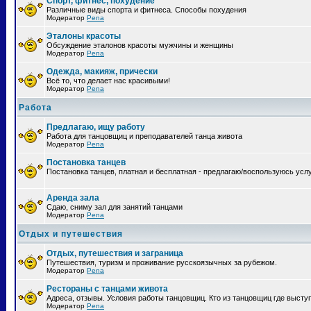
Спорт, фитнес, похудение
Различные виды спорта и фитнеса. Способы похудения
Модератор
Pena
Эталоны красоты
Обсуждение эталонов красоты мужчины и женщины
Модератор
Pena
Одежда, макияж, прически
Всё то, что делает нас красивыми!
Модератор
Pena
Работа
Предлагаю, ищу работу
Работа для танцовщиц и преподавателей танца живота
Модератор
Pena
Постановка танцев
Постановка танцев, платная и бесплатная - предлагаю/воспользуюсь усл
Аренда зала
Сдаю, сниму зал для занятий танцами
Модератор
Pena
Отдых и путешествия
Отдых, путешествия и заграница
Путешествия, туризм и проживание русскоязычных за рубежом.
Модератор
Pena
Рестораны с танцами живота
Адреса, отзывы. Условия работы танцовщиц. Кто из танцовщиц где высту
Модератор
Pena