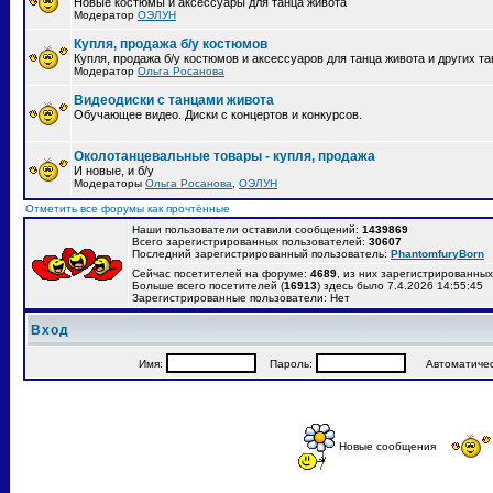
Новые костюмы и аксессуары для танца живота
Модератор
ОЭЛУН
Купля, продажа б/у костюмов
Купля, продажа б/у костюмов и аксессуаров для танца живота и других т
Модератор
Ольга Росанова
Видеодиски с танцами живота
Обучающее видео. Диски с концертов и конкурсов.
Околотанцевальные товары - купля, продажа
И новые, и б/у
Модераторы
Ольга Росанова
,
ОЭЛУН
Отметить все форумы как прочтённые
Наши пользователи оставили сообщений:
1439869
Всего зарегистрированных пользователей:
30607
Последний зарегистрированный пользователь:
PhantomfuryBorn
Сейчас посетителей на форуме:
4689
, из них зарегистрированных:
Больше всего посетителей (
16913
) здесь было 7.4.2026 14:55:45
Зарегистрированные пользователи: Нет
Вход
Имя:
Пароль:
Автоматически
Новые сообщения