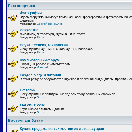
Разговорчики
Фотографии
Здесь форумчанки могут помещать свои фотографии, а фотографы пока
шедевры!
Модератор
Сергей Прибылов
Искусство
Живопись, литература, музыка, кино, театр
Модератор
Pena
Наука, техника, технологии
Обсуждение научных и околонаучных вопросов
Модератор
Pena
Компьютерный форум
Помощь в работе с компьютером
Модератор
Игнатий
Раздел о еде и питании
В этом разделе обсуждается вкусная и полезная пища, диеты, правильно
Офтопик
Обсуждения, не попадающие под тематику основных форумов
Модератор
Pena
Любовь и секс
Клубника со сливками для 18+
Модератор
Pena
Восточный базар
Купля, продажа новых костюмов и аксессуаров