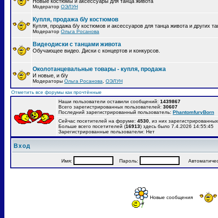
Новые костюмы и аксессуары для танца живота
Модератор
ОЭЛУН
Купля, продажа б/у костюмов
Купля, продажа б/у костюмов и аксессуаров для танца живота и других т
Модератор
Ольга Росанова
Видеодиски с танцами живота
Обучающее видео. Диски с концертов и конкурсов.
Околотанцевальные товары - купля, продажа
И новые, и б/у
Модераторы
Ольга Росанова
,
ОЭЛУН
Отметить все форумы как прочтённые
Наши пользователи оставили сообщений:
1439867
Всего зарегистрированных пользователей:
30607
Последний зарегистрированный пользователь:
PhantomfuryBorn
Сейчас посетителей на форуме:
4530
, из них зарегистрированных:
Больше всего посетителей (
16913
) здесь было 7.4.2026 14:55:45
Зарегистрированные пользователи: Нет
Вход
Имя:
Пароль:
Автоматически
Новые сообщения