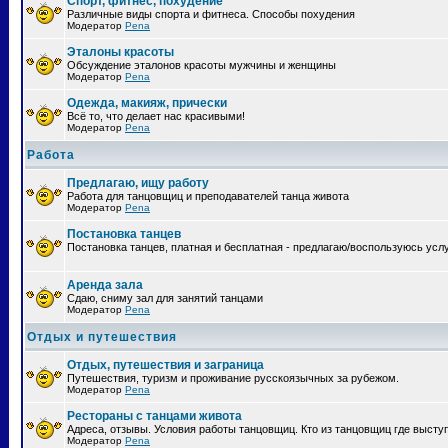
Спорт, фитнес, похудение
Различные виды спорта и фитнеса. Способы похудения
Модератор
Pena
Эталоны красоты
Обсуждение эталонов красоты мужчины и женщины
Модератор
Pena
Одежда, макияж, прически
Всё то, что делает нас красивыми!
Модератор
Pena
Работа
Предлагаю, ищу работу
Работа для танцовщиц и преподавателей танца живота
Модератор
Pena
Постановка танцев
Постановка танцев, платная и бесплатная - предлагаю/воспользуюсь усл
Аренда зала
Сдаю, сниму зал для занятий танцами
Модератор
Pena
Отдых и путешествия
Отдых, путешествия и заграница
Путешествия, туризм и проживание русскоязычных за рубежом.
Модератор
Pena
Рестораны с танцами живота
Адреса, отзывы. Условия работы танцовщиц. Кто из танцовщиц где высту
Модератор
Pena