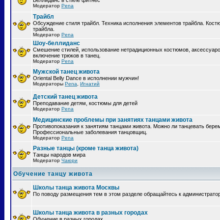
Беллиданс в стиле фитнес
Модератор
Pena
Трайбл
Обсуждение стиля трайбл. Техника исполнения элементов трайбла. Кост
трайбла.
Модератор
Pena
Шоу-беллиданс
Смешение стилей, использование нетрадиционных костюмов, аксессуаро
включение трюков в танец.
Модератор
Pena
Мужской танец живота
Oriental Belly Dance в исполнении мужчин!
Модераторы
Pena
,
Игнатий
Детский танец живота
Преподавание детям, костюмы для детей
Модератор
Pena
Медицинские проблемы при занятиях танцами живота
Противопоказания к занятиям танцами живота. Можно ли танцевать бер
Профессиональные заболевания танцовщиц.
Модератор
Pena
Разные танцы (кроме танца живота)
Танцы народов мира
Модератор
Чаюри
Обучение танцу живота
Школы танца живота Москвы
По поводу размещения тем в этом разделе обращайтесь к администрато
Школы танца живота в разных городах
Обучение в разных городах