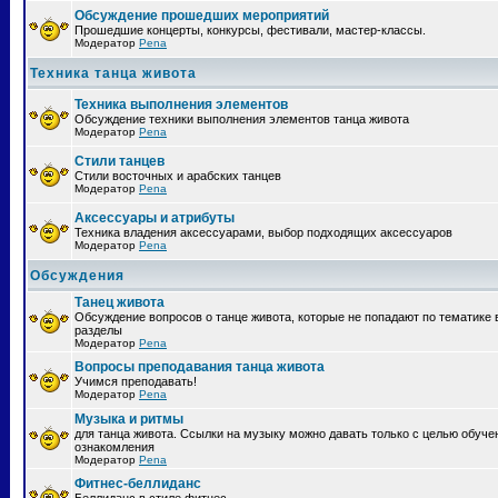
Обсуждение прошедших мероприятий
Прошедшие концерты, конкурсы, фестивали, мастер-классы.
Модератор
Pena
Техника танца живота
Техника выполнения элементов
Обсуждение техники выполнения элементов танца живота
Модератор
Pena
Стили танцев
Стили восточных и арабских танцев
Модератор
Pena
Аксессуары и атрибуты
Техника владения аксессуарами, выбор подходящих аксессуаров
Модератор
Pena
Обсуждения
Танец живота
Обсуждение вопросов о танце живота, которые не попадают по тематике 
разделы
Модератор
Pena
Вопросы преподавания танца живота
Учимся преподавать!
Модератор
Pena
Музыка и ритмы
для танца живота. Ссылки на музыку можно давать только с целью обуче
ознакомления
Модератор
Pena
Фитнес-беллиданс