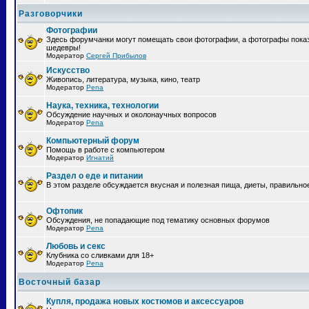
Разговорчики
Фотографии
Здесь форумчанки могут помещать свои фотографии, а фотографы пока
шедевры!
Модератор
Сергей Прибылов
Искусство
Живопись, литература, музыка, кино, театр
Модератор
Pena
Наука, техника, технологии
Обсуждение научных и околонаучных вопросов
Модератор
Pena
Компьютерный форум
Помощь в работе с компьютером
Модератор
Игнатий
Раздел о еде и питании
В этом разделе обсуждается вкусная и полезная пища, диеты, правильно
Офтопик
Обсуждения, не попадающие под тематику основных форумов
Модератор
Pena
Любовь и секс
Клубника со сливками для 18+
Модератор
Pena
Восточный базар
Купля, продажа новых костюмов и аксессуаров