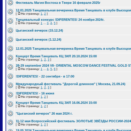
Фестиваль Магия Востока в Твери 16 февраля 2025г
12.01.2025 Танцевальная вечеринка Время Танцевать в клубе Высоцки
[
На страницу:
1
,
2
]
Танцевальный конкурс !DIFERENTES! 24 ноября 2024г.
[
На страницу:
1
...
3
,
4
,
5
]
Цыганский вечерок (15.12.24)
Цыганский вечерок (1.12.24)
12.01.2025 Танцевальная вечеринка Время Танцевать в клубе Высоцки
Концерт Время Танцевать КЦ ЗИЛ 20.10.2024 15:00
[
На страницу:
1
,
2
,
3
]
28-29 september 2024 VII- ORIENTAL MOSCOW DANCE FESTIVAL GOLD S
[
На страницу:
1
...
4
,
5
,
6
]
!DIFERENTES! - 22 сентября - в 17:00
Международный фестиваль "Дорогой длинною" ( Москва, 21.09.24)
[
На страницу:
1
,
2
,
3
]
!DIFERENTES! - 16 июня
[
На страницу:
1
,
2
]
Концерт Время Танцевать КЦ ЗИЛ 16.06.2024 15:00
[
На страницу:
1
,
2
]
"Цыганский вечерок" 26 мая 2024 г.
11-12 мая Всероссийский фестиваль ЗОЛОТЫЕ ЗВЁЗДЫ РОССИИ-2024
[
На страницу:
1
,
2
]
19.05.2024 Танцевальная вечеринка Время Танцевать в клубе Высоцки