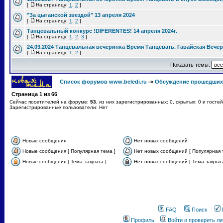
[
На страницу:
1
,
2
]
"За цыганской звездой" 13 апреля 2024
[
На страницу:
1
,
2
]
Танцевальный конкурс !DIFERENTES! 14 апреля 2024г.
[
На страницу:
1
,
2
,
3
]
24.03.2024 Танцевальная вечеринка Время Танцевать. Гавайская Вече
[
На страницу:
1
,
2
]
Показать темы:
Список форумов www.beledi.ru
->
Обсуждение прошедших
Страница
1
из
66
Сейчас посетителей на форуме:
53
, из них зарегистрированных: 0, скрытых: 0 и госте
Зарегистрированные пользователи: Нет
Новые сообщения
Нет новых сообщений
Новые сообщения [ Популярная тема ]
Нет новых сообщений [ Популярная 
Новые сообщения [ Тема закрыта ]
Нет новых сообщений [ Тема закрыта
FAQ
Поиск
Профиль
Войти и проверить л