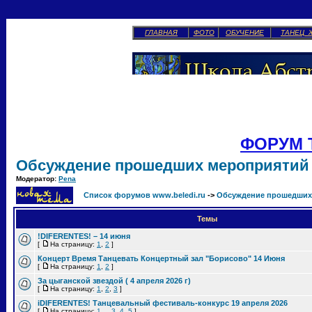
ГЛАВНАЯ
ФОТО
ОБУЧЕНИЕ
ТАНЕЦ 
ФОРУМ 
Обсуждение прошедших мероприятий
Модератор:
Pena
Список форумов www.beledi.ru
->
Обсуждение прошедших
Темы
!DIFERENTES! – 14 июня
[
На страницу:
1
,
2
]
Концерт Время Танцевать Концертный зал "Борисово" 14 Июня
[
На страницу:
1
,
2
]
За цыганской звездой ( 4 апреля 2026 г)
[
На страницу:
1
,
2
,
3
]
iDIFERENTES! Танцевальный фестиваль-конкурс 19 апреля 2026
[
На страницу:
1
...
3
,
4
,
5
]