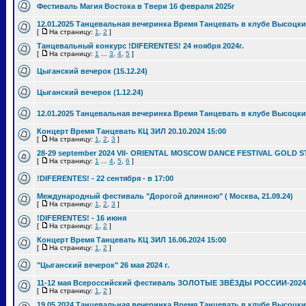
Фестиваль Магия Востока в Твери 16 февраля 2025г
12.01.2025 Танцевальная вечеринка Время Танцевать в клубе Высоцки
[
На страницу:
1
,
2
]
Танцевальный конкурс !DIFERENTES! 24 ноября 2024г.
[
На страницу:
1
...
3
,
4
,
5
]
Цыганский вечерок (15.12.24)
Цыганский вечерок (1.12.24)
12.01.2025 Танцевальная вечеринка Время Танцевать в клубе Высоцки
Концерт Время Танцевать КЦ ЗИЛ 20.10.2024 15:00
[
На страницу:
1
,
2
,
3
]
28-29 september 2024 VII- ORIENTAL MOSCOW DANCE FESTIVAL GOLD S
[
На страницу:
1
...
4
,
5
,
6
]
!DIFERENTES! - 22 сентября - в 17:00
Международный фестиваль "Дорогой длинною" ( Москва, 21.09.24)
[
На страницу:
1
,
2
,
3
]
!DIFERENTES! - 16 июня
[
На страницу:
1
,
2
]
Концерт Время Танцевать КЦ ЗИЛ 16.06.2024 15:00
[
На страницу:
1
,
2
]
"Цыганский вечерок" 26 мая 2024 г.
11-12 мая Всероссийский фестиваль ЗОЛОТЫЕ ЗВЁЗДЫ РОССИИ-2024
[
На страницу:
1
,
2
]
19.05.2024 Танцевальная вечеринка Время Танцевать в клубе Высоцки