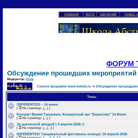
ГЛАВНАЯ
ФОТО
ОБУЧЕНИЕ
ТАНЕЦ 
ФОРУМ 
Обсуждение прошедших мероприятий
Модератор:
Pena
Список форумов www.beledi.ru
->
Обсуждение прошедших
Темы
!DIFERENTES! – 14 июня
[
На страницу:
1
,
2
]
Концерт Время Танцевать Концертный зал "Борисово" 14 Июня
[
На страницу:
1
,
2
]
За цыганской звездой ( 4 апреля 2026 г)
[
На страницу:
1
,
2
,
3
]
iDIFERENTES! Танцевальный фестиваль-конкурс 19 апреля 2026
[
На страницу:
1
...
3
,
4
,
5
]