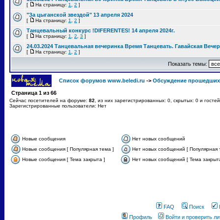
[
На страницу:
1
,
2
]
"За цыганской звездой" 13 апреля 2024
[
На страницу:
1
,
2
]
Танцевальный конкурс !DIFERENTES! 14 апреля 2024г.
[
На страницу:
1
,
2
,
3
]
24.03.2024 Танцевальная вечеринка Время Танцевать. Гавайская Вече
[
На страницу:
1
,
2
]
Показать темы:
Список форумов www.beledi.ru
->
Обсуждение прошедших
Страница
1
из
66
Сейчас посетителей на форуме:
82
, из них зарегистрированных: 0, скрытых: 0 и госте
Зарегистрированные пользователи: Нет
Новые сообщения
Нет новых сообщений
Новые сообщения [ Популярная тема ]
Нет новых сообщений [ Популярная 
Новые сообщения [ Тема закрыта ]
Нет новых сообщений [ Тема закрыта
FAQ
Поиск
Профиль
Войти и проверить л