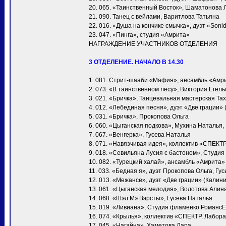
20. 065. «Таинственный Восток», Шаматонова 
21. 090. Танец с вейлами, Варитлова Татьяна
22. 016. «Душа на кончике смычка», дуэт «Soni
23. 047. «Пинга», студия «Амрита»
НАГРАЖДЕНИЕ УЧАСТНИКОВ ОТДЕЛЕНИЯ
3 ОТДЕЛЕНИЕ. НАЧАЛО В 14.30
1. 081. Стрит-шааби «Мафия», ансамбль «Амр
2. 073. «В таинственном лесу», Виктория Егел
3. 021. «Бричка», Танцевальная мастерская Т
4. 012. «Лебединая песня», дуэт «Две грации»
5. 031. «Бричка», Прокопова Ольга
6. 060. «Цыганская подкова», Мухина Наталья
7. 067. «Венгерка», Гусева Наталья
8. 071. «Навязчивая идея», коллектив «СПЕКТ
9. 018. «Севильяна Лусия с бастоном», Студия
10. 082. «Турецкий халай», ансамбль «Амрита»
11. 033. «Бедная я», дуэт Прокопова Ольга, Гу
12. 013. «Межансе», дуэт «Две грации» (Калин
13. 061. «Цыганская мелодия», Волотова Алин
14. 068. «Шэл Мэ Вэрсты», Гусева Наталья
15. 019. «Ливиана», Студия фламенко Романс
16. 074. «Крылья», коллектив «СПЕКТР. Лабора
17. 045. «Нагайна», Хаметова Лара