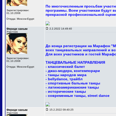
По многочисленным просьбам участни
программы. Всем участникам будут в
Зарегистрирован:
01.10.2008
прекрасной профессиональной сцене
Откуда: Moscow-Egypt
Фериде ханым
2.2.2022 14:49:40
Участник
До конца регистрации на Марафон "М
всех танцевальных направлений и вс
Для всех участников и гостей Мараф
Зарегистрирован:
01.10.2008
ТАНЦЕВАЛЬНЫЕ НАПРАВЛЕНИЯ
- классический балет
Откуда: Moscow-Egypt
- джаз-модерн, контемпорари
- танцы народов мира
- bellydance, трайбл
- спортивные бальные танцы
- латиноамериканские танцы
- исторические танцы
- современные танцы, street dance
Фериде ханым
15.2.2022 09:40:25
Участник