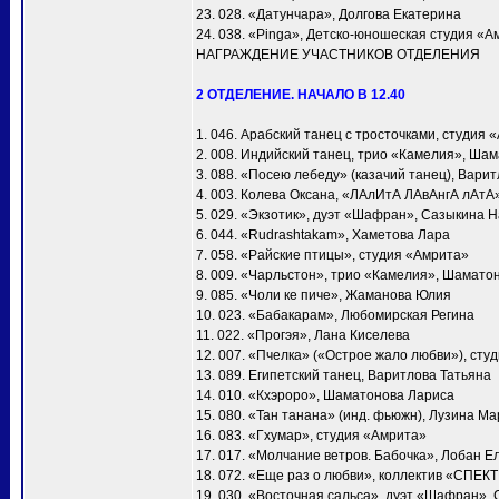
23. 028. «Датунчара», Долгова Екатерина
24. 038. «Pinga», Детско-юношеская студия «А
НАГРАЖДЕНИЕ УЧАСТНИКОВ ОТДЕЛЕНИЯ
2 ОТДЕЛЕНИЕ. НАЧАЛО В 12.40
1. 046. Арабский танец с тросточками, студия 
2. 008. Индийский танец, трио «Камелия», Ша
3. 088. «Посею лебеду» (казачий танец), Вари
4. 003. Колева Оксана, «ЛАлИтА ЛАвАнгА лАтА
5. 029. «Экзотик», дуэт «Шафран», Сазыкина 
6. 044. «Rudrashtakam», Хаметова Лара
7. 058. «Райские птицы», студия «Амрита»
8. 009. «Чарльстон», трио «Камелия», Шамато
9. 085. «Чоли ке пиче», Жаманова Юлия
10. 023. «Бабакарам», Любомирская Регина
11. 022. «Прогэя», Лана Киселева
12. 007. «Пчелка» («Острое жало любви»), сту
13. 089. Египетский танец, Варитлова Татьяна
14. 010. «Кхэроро», Шаматонова Лариса
15. 080. «Тан танана» (инд. фьюжн), Лузина М
16. 083. «Гхумар», студия «Амрита»
17. 017. «Молчание ветров. Бабочка», Лобан Е
18. 072. «Еще раз о любви», коллектив «СПЕК
19. 030. «Восточная сальса», дуэт «Шафран»,