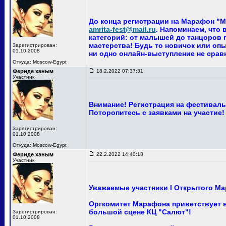
До конца регистрации на Марафон "Ма
amrita-fest@mail.ru
. Напоминаем, что
категорий: от малышей до танцоров п
мастерства! Будь то новичок или опы
Зарегистрирован:
01.10.2008
ни одно онлайн-выступление не сра
Откуда: Moscow-Egypt
Фериде ханым
18.2.2022 07:37:31
Участник
Внимание! Регистрация на фестиваль 
Поторопитесь с заявками на участие!
Зарегистрирован:
01.10.2008
Откуда: Moscow-Egypt
Фериде ханым
22.2.2022 14:40:18
Участник
Уважаемые участники I Открытого Ма
Оргкомитет Марафона приветствует ва
большой сцене КЦ "Салют"!
Зарегистрирован:
01.10.2008