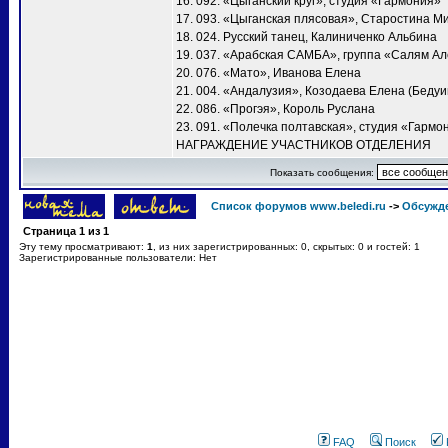
16. 092. «Цыганский круг», студия «Гармония»
17. 093. «Цыганская плясовая», Старостина М
18. 024. Русский танец, Калиниченко Альбина
19. 037. «Арабская САМБА», группа «Салям А
20. 076. «Мато», Иванова Елена
21. 004. «Андалузия», Козодаева Елена (Бедуи
22. 086. «Прогэя», Король Руслана
23. 091. «Полечка полтавская», студия «Гармо
НАГРАЖДЕНИЕ УЧАСТНИКОВ ОТДЕЛЕНИЯ
Показать сообщения:
Список форумов www.beledi.ru
->
Обсужд
Страница
1
из
1
Эту тему просматривают:
1
, из них зарегистрированных: 0, скрытых: 0 и гостей: 1
Зарегистрированные пользователи: Нет
FAQ
Поиск