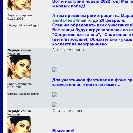
Вот и наступил новый 2022 год! Мы 
и новых побед!
А тем временем регистрация на Мара
Зарегистрирован:
01.10.2008
amrita-fest@mail.ru
до 20 февраля.
Спешим обрадовать всех участников! 
Откуда: Moscow-Egypt
Все танцы будут сгруппированы по о
"Современные танцы", "Спортивные ба
(дети/взрослые). Обязательно - указ
коллектива неограничено.
Фериде ханым
12.1.2022 08:50:31
Участник
Для участников фестиваля в фойе пр
Зарегистрирован:
замечательные фото на память.
01.10.2008
Откуда: Moscow-Egypt
Фериде ханым
24.1.2022 09:18:42
Участник
Внимание!