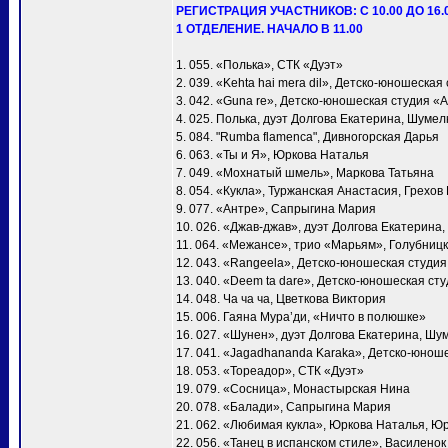
РЕГИСТРАЦИЯ УЧАСТНИКОВ: С 10.00 ДО 16.
1 ОТДЕЛЕНИЕ. НАЧАЛО В 11.00
1. 055. «Полька», СТК «Дуэт»
2. 039. «Kehta hai mera dil», Детско-юношеска
3. 042. «Guna re», Детско-юношеская студия «
4. 025. Полька, дуэт Долгова Екатерина, Шумел
5. 084. "Rumba flamenca", Дивногорская Дарья
6. 063. «Ты и Я», Юркова Наталья
7. 049. «Мохнатый шмель», Маркова Татьяна
8. 054. «Кукла», Туржанская Анастасия, Грехов
9. 077. «Антре», Сапрыгина Мария
10. 026. «Джав-джав», дуэт Долгова Екатерина
11. 064. «Межансе», трио «Марьям», Голубни
12. 043. «Rangeela», Детско-юношеская студи
13. 040. «Deem ta dare», Детско-юношеская ст
14. 048. Ча ча ча, Цветкова Виктория
15. 006. Гаяна Мура’ди, «Ничто в полюшке»
16. 027. «Шунен», дуэт Долгова Екатерина, Шу
17. 041. «Jagadhananda Karaka», Детско-юнош
18. 053. «Тореадор», СТК «Дуэт»
19. 079. «Сосница», Монастырская Нина
20. 078. «Балади», Сапрыгина Мария
21. 062. «Любимая кукла», Юркова Наталья, Ю
22. 056. «Танец в испанском стиле», Василено