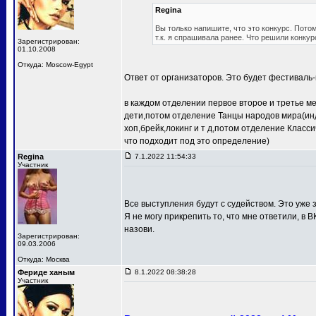
Regina
Вы только напишите, что это конкурс. Потом
т.к. я спрашивала ранее. Что решили конкур
Зарегистрирован:
01.10.2008
Откуда: Moscow-Egypt
Ответ от организаторов. Это будет фестиваль-
в каждом отделении первое второе и третье м
дети,потом отделение Танцы народов мира(ин
хоп,брейк,локинг и т д,потом отделение Клас
что подходит под это определение)
Regina
7.1.2022 11:54:33
Участник
Все выступления будут с судейством. Это уже з
Я не могу прикрепить то, что мне ответили, в В
назови.
Зарегистрирован:
09.03.2006
Откуда: Москва
Фериде ханым
8.1.2022 08:38:28
Участник