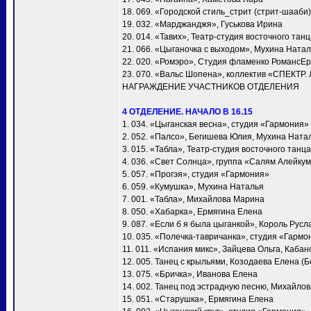
18. 069. «Городской стиль_стрит (стрит-шааби)
19. 032. «Марджанджя», Гуськова Ирина
20. 014. «Тавих», Театр-студия восточного та
21. 066. «Цыганочка с выходом», Мухина Ната
22. 020. «Ромэро», Студия фламенко РомансЕ
23. 070. «Вальс Шопена», коллектив «СПЕКТР.
НАГРАЖДЕНИЕ УЧАСТНИКОВ ОТДЕЛЕНИЯ
4 ОТДЕЛЕНИЕ. НАЧАЛО В 16.15
1. 034. «Цыганская весна», студия «Гармония»
2. 052. «Палсо», Бегишева Юлия, Мухина Ната
3. 015. «Табла», Театр-студия восточного тан
4. 036. «Свет Солнца», группа «Салям Алейку
5. 057. «Прогэя», студия «Гармония»
6. 059. «Кумушка», Мухина Наталья
7. 001. «Taбла», Михайлова Марина
8. 050. «Хабарка», Ермягина Елена
9. 087. «Если б я была цыганкой», Король Русл
10. 035. «Полечка-тавричанка», студия «Гармо
11. 011. «Испания микс», Зайцева Ольга, Каба
12. 005. Танец с крыльями, Козодаева Елена (Б
13. 075. «Бричка», Иванова Елена
14. 002. Танец под эстрадную песню, Михайло
15. 051. «Старушка», Ермягина Елена