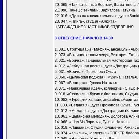
20. 065. «Таинственный Восток», Шаматонова 
21. 090. Танец с вейлами, Варитлова Татьяна
22. 016. «Душа на кончике смычка», дуэт «Soni
23. 047. «Пинга», студия «Амрита»
НАГРАЖДЕНИЕ УЧАСТНИКОВ ОТДЕЛЕНИЯ
3 ОТДЕЛЕНИЕ. НАЧАЛО В 14.30
1. 081. Стрит-шааби «Мафия», ансамбль «Амр
2. 073. «В таинственном лесу», Виктория Егел
3. 021. «Бричка», Танцевальная мастерская Т
4. 012. «Лебединая песня», дуэт «Две грации»
5. 031. «Бричка», Прокопова Ольга
6. 060. «Цыганская подкова», Мухина Наталья
7. 067. «Венгерка», Гусева Наталья
8. 071. «Навязчивая идея», коллектив «СПЕКТ
9. 018. «Севильяна Лусия с бастоном», Студия
10. 082. «Турецкий халай», ансамбль «Амрита»
11. 033. «Бедная я», дуэт Прокопова Ольга, Гу
12. 013. «Межансе», дуэт «Две грации» (Калин
13. 061. «Цыганская мелодия», Волотова Алин
14. 068. «Шэл Мэ Вэрсты», Гусева Наталья
15. 019. «Ливиана», Студия фламенко Романс
16. 074. «Крылья», коллектив «СПЕКТР. Лабора
17. 045. «Нагайна», Хаметова Лара