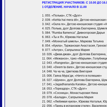
РЕГИСТРАЦИЯ УЧАСТНИКОВ: С 10.00 ДО 16.
1 ОТДЕЛЕНИЕ. НАЧАЛО В 11.00
1. 055. «Полька», СТК «Дуэт»
2. 039. «Kehta hai mera dil», Детско-юношеска
3. 042. «Guna re», Детско-юношеская студия «
4. 025. Полька, дуэт Долгова Екатерина, Шумел
5. 084. "Rumba flamenca", Дивногорская Дарья
6. 063. «Ты и Я», Юркова Наталья
7. 049. «Мохнатый шмель», Маркова Татьяна
8. 054. «Кукла», Туржанская Анастасия, Грехов
9. 077. «Антре», Сапрыгина Мария
10. 026. «Джав-джав», дуэт Долгова Екатерина
11. 064. «Межансе», трио «Марьям», Голубни
12. 043. «Rangeela», Детско-юношеская студи
13. 040. «Deem ta dare», Детско-юношеская ст
14. 048. Ча ча ча, Цветкова Виктория
15. 006. Гаяна Мура’ди, «Ничто в полюшке»
16. 027. «Шунен», дуэт Долгова Екатерина, Шу
17. 041. «Jagadhananda Karaka», Детско-юнош
18. 053. «Тореадор», СТК «Дуэт»
19. 079. «Сосница», Монастырская Нина
20. 078. «Балади», Сапрыгина Мария
21. 062. «Любимая кукла», Юркова Наталья, Ю
22. 056. «Танец в испанском стиле», Василено