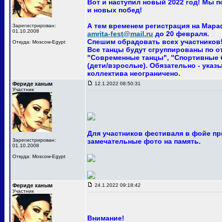
Вот и наступил новый 2022 год! Мы 
и новых побед!
А тем временем регистрация на Мара
Зарегистрирован:
01.10.2008
amrita-fest@mail.ru
до 20 февраля.
Спешим обрадовать всех участников! 
Откуда: Moscow-Egypt
Все танцы будут сгруппированы по о
"Современные танцы", "Спортивные ба
(дети/взрослые). Обязательно - указ
коллектива неограничено.
Фериде ханым
12.1.2022 08:50:31
Участник
Для участников фестиваля в фойе пр
Зарегистрирован:
замечательные фото на память.
01.10.2008
Откуда: Moscow-Egypt
Фериде ханым
24.1.2022 09:18:42
Участник
Внимание!