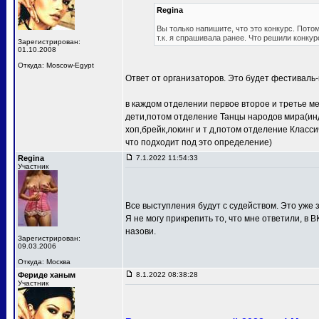
Regina
Вы только напишите, что это конкурс. Потом
т.к. я спрашивала ранее. Что решили конкур
Зарегистрирован:
01.10.2008
Откуда: Moscow-Egypt
Ответ от организаторов. Это будет фестиваль-
в каждом отделении первое второе и третье м
дети,потом отделение Танцы народов мира(ин
хоп,брейк,локинг и т д,потом отделение Клас
что подходит под это определение)
Regina
7.1.2022 11:54:33
Участник
Все выступления будут с судейством. Это уже з
Я не могу прикрепить то, что мне ответили, в В
назови.
Зарегистрирован:
09.03.2006
Откуда: Москва
Фериде ханым
8.1.2022 08:38:28
Участник