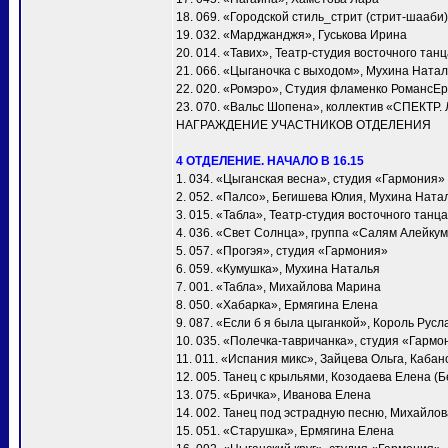
18. 069. «Городской стиль_стрит (стрит-шааби)
19. 032. «Марджанджя», Гуськова Ирина
20. 014. «Тавих», Театр-студия восточного та
21. 066. «Цыганочка с выходом», Мухина Ната
22. 020. «Ромэро», Студия фламенко РомансЕ
23. 070. «Вальс Шопена», коллектив «СПЕКТР.
НАГРАЖДЕНИЕ УЧАСТНИКОВ ОТДЕЛЕНИЯ
4 ОТДЕЛЕНИЕ. НАЧАЛО В 16.15
1. 034. «Цыганская весна», студия «Гармония»
2. 052. «Палсо», Бегишева Юлия, Мухина Ната
3. 015. «Табла», Театр-студия восточного тан
4. 036. «Свет Солнца», группа «Салям Алейку
5. 057. «Прогэя», студия «Гармония»
6. 059. «Кумушка», Мухина Наталья
7. 001. «Taбла», Михайлова Марина
8. 050. «Хабарка», Ермягина Елена
9. 087. «Если б я была цыганкой», Король Русл
10. 035. «Полечка-тавричанка», студия «Гармо
11. 011. «Испания микс», Зайцева Ольга, Каба
12. 005. Танец с крыльями, Козодаева Елена (Б
13. 075. «Бричка», Иванова Елена
14. 002. Танец под эстрадную песню, Михайло
15. 051. «Старушка», Ермягина Елена