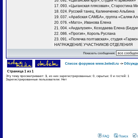
16. 092. «Цыганский круг», студия «Гармония»
17. 093. «Цыганская плясовая», Старостина М
18. 024. Русский танец, Калиниченко Альбина
19. 037. «Арабская САМБА», группа «Салям А
20. 076. «Мато», Иванова Елена
21. 004. «Андалузия», Козодаева Елена (Бедуи
22. 086. «Прогэя», Король Руслана
23. 091. «Полечка полтавская», студия «Гармо
НАГРАЖДЕНИЕ УЧАСТНИКОВ ОТДЕЛЕНИЯ
Показать сообщения:
Список форумов www.beledi.ru
->
Обсужд
Страница
1
из
1
Эту тему просматривают:
1
, из них зарегистрированных: 0, скрытых: 0 и гостей: 1
Зарегистрированные пользователи: Нет
FAQ
Поиск