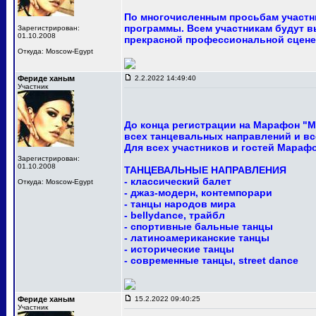
По многочисленным просьбам участни
программы. Всем участникам будут в
Зарегистрирован:
01.10.2008
прекрасной профессиональной сцене
Откуда: Moscow-Egypt
Фериде ханым
2.2.2022 14:49:40
Участник
До конца регистрации на Марафон "М
всех танцевальных направлений и вс
Для всех участников и гостей Мараф
Зарегистрирован:
01.10.2008
ТАНЦЕВАЛЬНЫЕ НАПРАВЛЕНИЯ
- классический балет
Откуда: Moscow-Egypt
- джаз-модерн, контемпорари
- танцы народов мира
- bellydance, трайбл
- спортивные бальные танцы
- латиноамериканские танцы
- исторические танцы
- современные танцы, street dance
Фериде ханым
15.2.2022 09:40:25
Участник