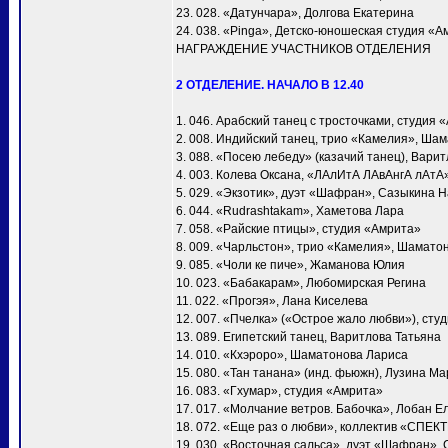
23. 028. «Датунчара», Долгова Екатерина
24. 038. «Pinga», Детско-юношеская студия «А
НАГРАЖДЕНИЕ УЧАСТНИКОВ ОТДЕЛЕНИЯ
2 ОТДЕЛЕНИЕ. НАЧАЛО В 12.40
1. 046. Арабский танец с тросточками, студия 
2. 008. Индийский танец, трио «Камелия», Ша
3. 088. «Посею лебеду» (казачий танец), Вари
4. 003. Колева Оксана, «ЛАлИтА ЛАвАнгА лАтА
5. 029. «Экзотик», дуэт «Шафран», Сазыкина 
6. 044. «Rudrashtakam», Хаметова Лара
7. 058. «Райские птицы», студия «Амрита»
8. 009. «Чарльстон», трио «Камелия», Шамато
9. 085. «Чоли ке пиче», Жаманова Юлия
10. 023. «Бабакарам», Любомирская Регина
11. 022. «Прогэя», Лана Киселева
12. 007. «Пчелка» («Острое жало любви»), сту
13. 089. Египетский танец, Варитлова Татьяна
14. 010. «Кхэроро», Шаматонова Лариса
15. 080. «Тан танана» (инд. фьюжн), Лузина М
16. 083. «Гхумар», студия «Амрита»
17. 017. «Молчание ветров. Бабочка», Лобан Е
18. 072. «Еще раз о любви», коллектив «СПЕК
19. 030. «Восточная сальса», дуэт «Шафран»,