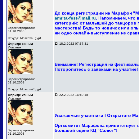
До конца регистрации на Марафон "Ма
amrita-fest@mail.ru
. Напоминаем, что
категорий: от малышей до танцоров п
мастерства! Будь то новичок или опы
Зарегистрирован:
01.10.2008
ни одно онлайн-выступление не сра
Откуда: Moscow-Egypt
Фериде ханым
18.2.2022 07:37:31
Участник
Внимание! Регистрация на фестиваль 
Поторопитесь с заявками на участие!
Зарегистрирован:
01.10.2008
Откуда: Moscow-Egypt
Фериде ханым
22.2.2022 14:40:18
Участник
Уважаемые участники I Открытого Ма
Оргкомитет Марафона приветствует ва
большой сцене КЦ "Салют"!
Зарегистрирован:
01.10.2008