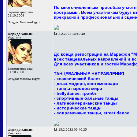
По многочисленным просьбам участни
программы. Всем участникам будут в
Зарегистрирован:
01.10.2008
прекрасной профессиональной сцене
Откуда: Moscow-Egypt
Фериде ханым
2.2.2022 14:49:40
Участник
До конца регистрации на Марафон "М
всех танцевальных направлений и вс
Для всех участников и гостей Мараф
Зарегистрирован:
01.10.2008
ТАНЦЕВАЛЬНЫЕ НАПРАВЛЕНИЯ
- классический балет
Откуда: Moscow-Egypt
- джаз-модерн, контемпорари
- танцы народов мира
- bellydance, трайбл
- спортивные бальные танцы
- латиноамериканские танцы
- исторические танцы
- современные танцы, street dance
Фериде ханым
15.2.2022 09:40:25
Участник