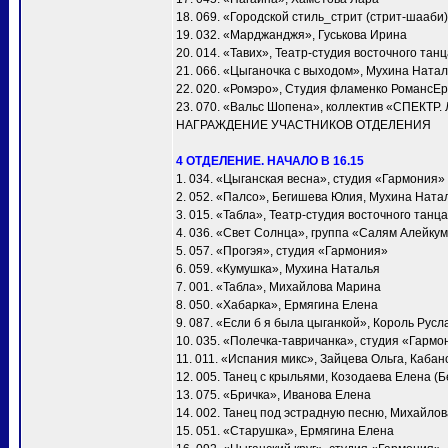
18. 069. «Городской стиль_стрит (стрит-шааби)
19. 032. «Марджанджя», Гуськова Ирина
20. 014. «Тавих», Театр-студия восточного та
21. 066. «Цыганочка с выходом», Мухина Ната
22. 020. «Ромэро», Студия фламенко РомансЕ
23. 070. «Вальс Шопена», коллектив «СПЕКТР.
НАГРАЖДЕНИЕ УЧАСТНИКОВ ОТДЕЛЕНИЯ
4 ОТДЕЛЕНИЕ. НАЧАЛО В 16.15
1. 034. «Цыганская весна», студия «Гармония»
2. 052. «Палсо», Бегишева Юлия, Мухина Ната
3. 015. «Табла», Театр-студия восточного тан
4. 036. «Свет Солнца», группа «Салям Алейку
5. 057. «Прогэя», студия «Гармония»
6. 059. «Кумушка», Мухина Наталья
7. 001. «Taбла», Михайлова Марина
8. 050. «Хабарка», Ермягина Елена
9. 087. «Если б я была цыганкой», Король Русл
10. 035. «Полечка-тавричанка», студия «Гармо
11. 011. «Испания микс», Зайцева Ольга, Каба
12. 005. Танец с крыльями, Козодаева Елена (Б
13. 075. «Бричка», Иванова Елена
14. 002. Танец под эстрадную песню, Михайло
15. 051. «Старушка», Ермягина Елена