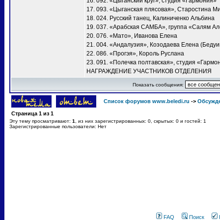
16. 092. «Цыганский круг», студия «Гармония»
17. 093. «Цыганская плясовая», Старостина М
18. 024. Русский танец, Калиниченко Альбина
19. 037. «Арабская САМБА», группа «Салям А
20. 076. «Мато», Иванова Елена
21. 004. «Андалузия», Козодаева Елена (Бедуи
22. 086. «Прогэя», Король Руслана
23. 091. «Полечка полтавская», студия «Гармо
НАГРАЖДЕНИЕ УЧАСТНИКОВ ОТДЕЛЕНИЯ
Показать сообщения:
Список форумов www.beledi.ru
->
Обсужд
Страница
1
из
1
Эту тему просматривают:
1
, из них зарегистрированных: 0, скрытых: 0 и гостей: 1
Зарегистрированные пользователи: Нет
FAQ
Поиск