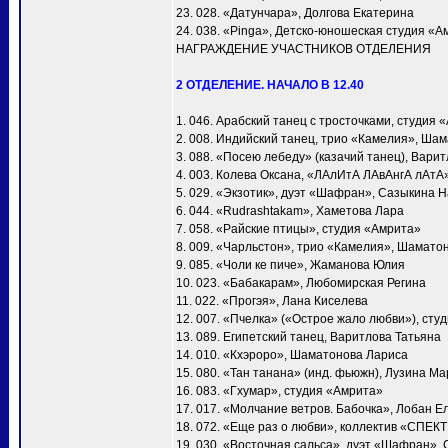
23. 028. «Датунчара», Долгова Екатерина
24. 038. «Pinga», Детско-юношеская студия «А
НАГРАЖДЕНИЕ УЧАСТНИКОВ ОТДЕЛЕНИЯ
2 ОТДЕЛЕНИЕ. НАЧАЛО В 12.40
1. 046. Арабский танец с тросточками, студия 
2. 008. Индийский танец, трио «Камелия», Ша
3. 088. «Посею лебеду» (казачий танец), Вари
4. 003. Колева Оксана, «ЛАлИтА ЛАвАнгА лАтА
5. 029. «Экзотик», дуэт «Шафран», Сазыкина 
6. 044. «Rudrashtakam», Хаметова Лара
7. 058. «Райские птицы», студия «Амрита»
8. 009. «Чарльстон», трио «Камелия», Шамато
9. 085. «Чоли ке пиче», Жаманова Юлия
10. 023. «Бабакарам», Любомирская Регина
11. 022. «Прогэя», Лана Киселева
12. 007. «Пчелка» («Острое жало любви»), сту
13. 089. Египетский танец, Варитлова Татьяна
14. 010. «Кхэроро», Шаматонова Лариса
15. 080. «Тан танана» (инд. фьюжн), Лузина М
16. 083. «Гхумар», студия «Амрита»
17. 017. «Молчание ветров. Бабочка», Лобан Е
18. 072. «Еще раз о любви», коллектив «СПЕК
19. 030. «Восточная сальса», дуэт «Шафран»,