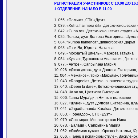
РЕГИСТРАЦИЯ УЧАСТНИКОВ: С 10.00 ДО 16.
1 ОТДЕЛЕНИЕ. НАЧАЛО В 11.00
1. 055. «Полька», СТК «Дуэт»
2. 039. «Kehta hai mera dil», Детско-юношеска
3. 042. «Guna re», Детско-юношеская студия «
4. 025. Полька, дуэт Долгова Екатерина, Шумел
5. 084. "Rumba flamenca", Дивногорская Дарья
6. 063. «Ты и Я», Юркова Наталья
7. 049. «Мохнатый шмель», Маркова Татьяна
8. 054. «Кукла», Туржанская Анастасия, Грехов
9. 077. «Антре», Сапрыгина Мария
10. 026. «Джав-джав», дуэт Долгова Екатерина
11. 064. «Межансе», трио «Марьям», Голубни
12. 043. «Rangeela», Детско-юношеская студи
13. 040. «Deem ta dare», Детско-юношеская ст
14. 048. Ча ча ча, Цветкова Виктория
15. 006. Гаяна Мура’ди, «Ничто в полюшке»
16. 027. «Шунен», дуэт Долгова Екатерина, Шу
17. 041. «Jagadhananda Karaka», Детско-юнош
18. 053. «Тореадор», СТК «Дуэт»
19. 079. «Сосница», Монастырская Нина
20. 078. «Балади», Сапрыгина Мария
21. 062. «Любимая кукла», Юркова Наталья, Ю
22. 056. «Танец в испанском стиле», Василено