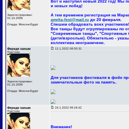
Вот и наступил новый 2022 год! Мы 
и новых побед!
А тем временем регистрация на Мара
Зарегистрирован:
01.10.2008
amrita-fest@mail.ru
до 20 февраля.
Спешим обрадовать всех участников! 
Откуда: Moscow-Egypt
Все танцы будут сгруппированы по о
"Современные танцы", "Спортивные ба
(дети/взрослые). Обязательно - указ
коллектива неограничено.
Фериде ханым
12.1.2022 08:50:31
Участник
Для участников фестиваля в фойе пр
Зарегистрирован:
замечательные фото на память.
01.10.2008
Откуда: Moscow-Egypt
Фериде ханым
24.1.2022 09:18:42
Участник
Внимание!