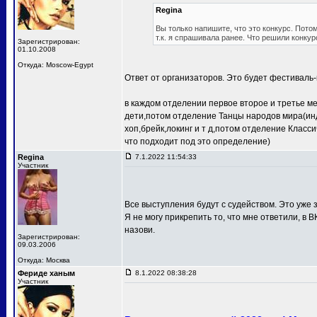
Regina
Вы только напишите, что это конкурс. Потом
т.к. я спрашивала ранее. Что решили конкур
Зарегистрирован:
01.10.2008
Откуда: Moscow-Egypt
Ответ от организаторов. Это будет фестиваль-
в каждом отделении первое второе и третье м
дети,потом отделение Танцы народов мира(ин
хоп,брейк,локинг и т д,потом отделение Клас
что подходит под это определение)
Regina
7.1.2022 11:54:33
Участник
Все выступления будут с судейством. Это уже з
Я не могу прикрепить то, что мне ответили, в В
назови.
Зарегистрирован:
09.03.2006
Откуда: Москва
Фериде ханым
8.1.2022 08:38:28
Участник