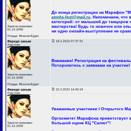
До конца регистрации на Марафон "Ма
amrita-fest@mail.ru
. Напоминаем, что
категорий: от малышей до танцоров п
мастерства! Будь то новичок или опы
Зарегистрирован:
01.10.2008
ни одно онлайн-выступление не сра
Откуда: Moscow-Egypt
Фериде ханым
18.2.2022 07:37:31
Участник
Внимание! Регистрация на фестиваль 
Поторопитесь с заявками на участие!
Зарегистрирован:
01.10.2008
Откуда: Moscow-Egypt
Фериде ханым
22.2.2022 14:40:18
Участник
Уважаемые участники I Открытого Ма
Оргкомитет Марафона приветствует ва
большой сцене КЦ "Салют"!
Зарегистрирован:
01.10.2008