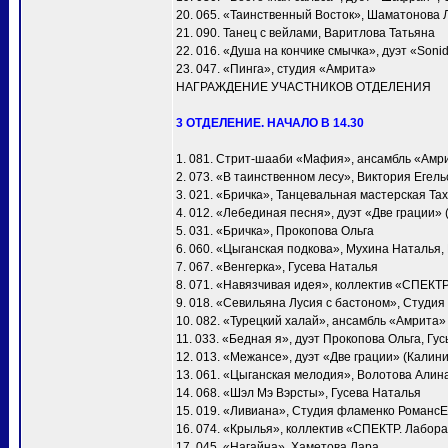
20. 065. «Таинственный Восток», Шаматонова 
21. 090. Танец с вейлами, Варитлова Татьяна
22. 016. «Душа на кончике смычка», дуэт «Soni
23. 047. «Пинга», студия «Амрита»
НАГРАЖДЕНИЕ УЧАСТНИКОВ ОТДЕЛЕНИЯ
3 ОТДЕЛЕНИЕ. НАЧАЛО В 14.30
1. 081. Стрит-шааби «Мафия», ансамбль «Амр
2. 073. «В таинственном лесу», Виктория Егел
3. 021. «Бричка», Танцевальная мастерская Т
4. 012. «Лебединая песня», дуэт «Две грации»
5. 031. «Бричка», Прокопова Ольга
6. 060. «Цыганская подкова», Мухина Наталья
7. 067. «Венгерка», Гусева Наталья
8. 071. «Навязчивая идея», коллектив «СПЕКТ
9. 018. «Севильяна Лусия с бастоном», Студия
10. 082. «Турецкий халай», ансамбль «Амрита»
11. 033. «Бедная я», дуэт Прокопова Ольга, Гу
12. 013. «Межансе», дуэт «Две грации» (Калин
13. 061. «Цыганская мелодия», Волотова Алин
14. 068. «Шэл Мэ Вэрсты», Гусева Наталья
15. 019. «Ливиана», Студия фламенко Романс
16. 074. «Крылья», коллектив «СПЕКТР. Лабора
17. 045. «Нагайна», Хаметова Лара