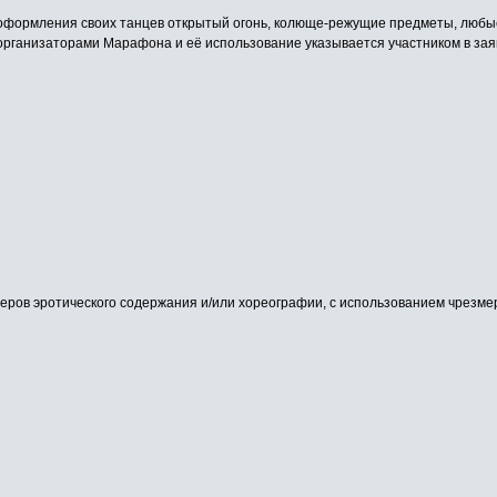
 оформления своих танцев открытый огонь, колюще-режущие предметы, любые
организаторами Марафона и её использование указывается участником в зая
еров эротического содержания и/или хореографии, с использованием чрезм