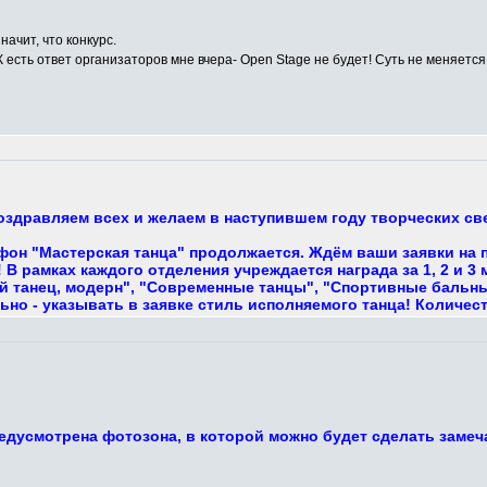
начит, что конкурс.
К есть ответ организаторов мне вчера- Open Stage не будет! Суть не меняется,
поздравляем всех и желаем в наступившем году творческих с
фон "Мастерская танца" продолжается. Ждём ваши заявки на 
В рамках каждого отделения учреждается награда за 1, 2 и 3
 танец, модерн", "Современные танцы", "Спортивные бальные,
ьно - указывать в заявке стиль исполняемого танца! Количес
едусмотрена фотозона, в которой можно будет сделать замеч