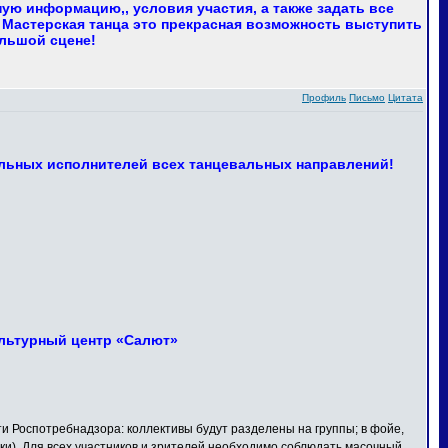
ю информацию,, условия участия, а также задать все
 Мастерская танца это прекрасная возможность выступить
ольшой сцене!
Профиль
Письмо
Цитата
льных исполнителей всех танцевальных направлений!
Культурный центр «Салют»
Роспотребнадзора: коллективы будут разделены на группы; в фойе,
ки). Для всех участников и зрителей необходимо соблюдать масочный