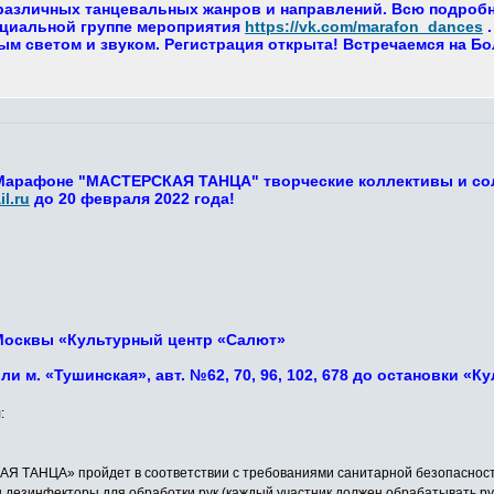
азличных танцевальных жанров и направлений. Всю подробну
циальной группе мероприятия
https://vk.com/marafon_dances
.
м светом и звуком. Регистрация открыта! Встречаемся на Б
 Марафоне "МАСТЕРСКАЯ ТАНЦА" творческие коллективы и со
l.ru
до 20 февраля 2022 года!
г. Москвы «Культурный центр «Салют»
или м. «Тушинская», авт. №62, 70, 96, 102, 678 до остановки «
:
ТАНЦА» пройдет в соответствии с требованиями санитарной безопасности 
ы дезинфекторы для обработки рук (каждый участник должен обрабатывать ру