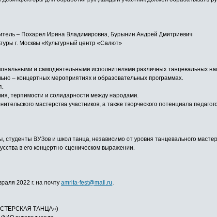
одитель – Похарел Ирина Владимировна, Бурынин Андрей Дмитриевич
туры г. Москвы «Культурный центр «Салют»
сиональными и самодеятельными исполнителями различных танцевальных на
льно – концертных мероприятиях и образовательных программах.
я.
лия, терпимости и солидарности между народами.
нительского мастерства участников, а также творческого потенциала педаг
 студенты ВУЗов и школ танца, независимо от уровня танцевального мастерс
сства в его концертно-сценическом выражении.
враля 2022 г. на почту
amrita-fest@mail.ru
.
СТЕРСКАЯ ТАНЦА»)