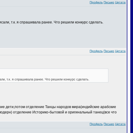
Профиль
Письмо
Цитата
сали, т.к. я спрашивала ранее. Что решили конкурс сделать.
Профиль
Письмо
Цитата
ли, т.к. я спрашивала ранее. Что решили конкурс сделать.
ение дети,потом отделение Танцы народов мира(индийские арабские
 модерн) отделение Историко-бытовой и оригинальный танец(все что
Профиль
Письмо
Цитата