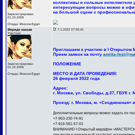
коллективы и сольные исполнители р
интересующие вопросы можно в офи
на большой сцене с профессиональны
Зарегистрирован:
01.10.2008
Откуда: Moscow-Egypt
Фериде ханым
7.1.2022 07:50:41
Участник
Приглашаем к участию в I Открытом
Прием заявок на почту
amrita-fest@mai
ПОЛОЖЕНИЕ
Зарегистрирован:
01.10.2008
МЕСТО И ДАТА ПРОВЕДЕНИЯ:
Откуда: Moscow-Egypt
26 февраля 2022 года
Адрес:
г. Москва, ул. Свободы, д.37, ГБУК 
Проезд: г. Москва, м. «Сходненская» 
Дополнительные вопросы можно задать по тел
+7-903-230-74-91
+7-916-581-57-03
ВНИМАНИЕ! I Открытый марафон «МАСТЕРСКАЯ 
при входе в зрительный зал будут установлен