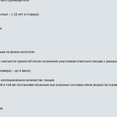
, ФИО руководителя
ослые – с 18 лет и старше)
ии
зыки на флеш-носителе.
а считается принятой после получения участником ответного письма с указан
омера) – до 4 минут.
 неограниченное количество танцев.
 и той же постановки несколько раз в разных составах и/или возрастах в ра
ка