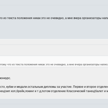
то из текста положения никак это не очевидно, а мне вчера организаторы напи
отому что из текста положения никак это не очевидно, а мне вчера организаторы написа
конкурс.
есто, кубки и медали.остальным дипломы за участие. Первое и второе отдел
ец(хип хоп,брейк,локинг и т д,потом отделение Классический танец(балет и