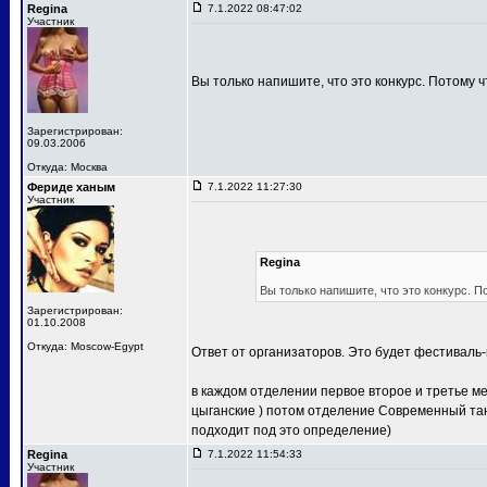
Regina
7.1.2022 08:47:02
Участник
Вы только напишите, что это конкурс. Потому ч
Зарегистрирован:
09.03.2006
Откуда: Москва
Фериде ханым
7.1.2022 11:27:30
Участник
Regina
Вы только напишите, что это конкурс. П
Зарегистрирован:
01.10.2008
Откуда: Moscow-Egypt
Ответ от организаторов. Это будет фестиваль-
в каждом отделении первое второе и третье м
цыганские ) потом отделение Современный тан
подходит под это определение)
Regina
7.1.2022 11:54:33
Участник