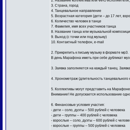
2. Название коллектива или ФИО исполнителя
3. Страна, город
4. Танцевальное направление
5. Возрастная категория (дети – до 17 лет, взр
6. Количество человек в танце
7. Фамилия, имя всех участников танца
8. Название танца или музыкальной композиц
9. Выход (с точки или под музыку)
10. Контактный телефон, e-mail
2. Прикрепить к письму музыку в формате мр3.
В день Марафона иметь при себе дубликат му
3. Заявка заполняется на каждый танец. Заявк
4. Хронометраж (длительность танцевального н
5. Коллективы могут представить на Марафоне
Внимание! Не допускается использование одной
6. Финансовые условия участия:
- дети – соло, дуэты – 500 рублей с человека
- дети – группы – 400 рублей с человека
- взрослые – соло, дуэты – 600 рублей с челове
- взрослые – группы – 500 рублей с человека