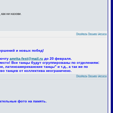
 как ни назови.
Профиль
Письмо
Цитата
вершений и новых побед!
почту
amrita-fest@mail.ru
до 20 февраля.
 место! Все танцы будут сгруппированы по отделениям:
 латиноамериканские танцы" и т.д., а так же по
тво танцев от коллектива неограничено.
Профиль
Письмо
Цитата
ательные фото на память.