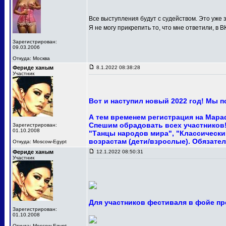
Все выступления будут с судейством. Это уже з
Я не могу прикрепить то, что мне ответили, в В
Зарегистрирован:
09.03.2006
Откуда: Москва
Фериде ханым
8.1.2022 08:38:28
Участник
Вот и наступил новый 2022 год! Мы 
А тем временем регистрация на Мара
Спешим обрадовать всех участников! 
Зарегистрирован:
01.10.2008
"Танцы народов мира", "Классический
возрастам (дети/взрослые). Обязател
Откуда: Moscow-Egypt
Фериде ханым
12.1.2022 08:50:31
Участник
Для участников фестиваля в фойе пр
Зарегистрирован:
01.10.2008
Откуда: Moscow-Egypt