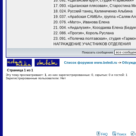
16. 092. «Цыганский круг», студия «Гармония»
17. 093. «Цыганская плясовая», Старостина М
18. 024. Русский танец, Калиниченко Альбина
19. 037. «Арабская САМБА», группа «Салям А
20. 076. «Мато», Иванова Елена
21. 004. «Андалузия», Козодаева Елена (Бедуи
22. 086. «Прогэя», Король Руслана
23. 091. «Полечка полтавская», студия «Гармо
НАГРАЖДЕНИЕ УЧАСТНИКОВ ОТДЕЛЕНИЯ
Показать сообщения:
Список форумов www.beledi.ru
->
Обсужд
Страница
1
из
1
Эту тему просматривают:
1
, из них зарегистрированных: 0, скрытых: 0 и гостей: 1
Зарегистрированные пользователи: Нет
FAQ
Поиск