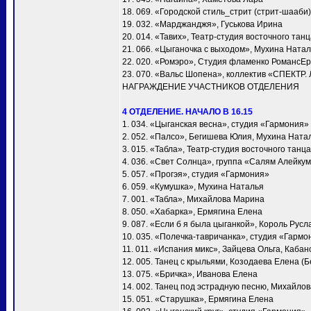
18. 069. «Городской стиль_стрит (стрит-шааби)
19. 032. «Марджанджя», Гуськова Ирина
20. 014. «Тавих», Театр-студия восточного та
21. 066. «Цыганочка с выходом», Мухина Ната
22. 020. «Ромэро», Студия фламенко РомансЕ
23. 070. «Вальс Шопена», коллектив «СПЕКТР.
НАГРАЖДЕНИЕ УЧАСТНИКОВ ОТДЕЛЕНИЯ
4 ОТДЕЛЕНИЕ. НАЧАЛО В 16.15
1. 034. «Цыганская весна», студия «Гармония»
2. 052. «Палсо», Бегишева Юлия, Мухина Ната
3. 015. «Табла», Театр-студия восточного тан
4. 036. «Свет Солнца», группа «Салям Алейку
5. 057. «Прогэя», студия «Гармония»
6. 059. «Кумушка», Мухина Наталья
7. 001. «Taбла», Михайлова Марина
8. 050. «Хабарка», Ермягина Елена
9. 087. «Если б я была цыганкой», Король Русл
10. 035. «Полечка-тавричанка», студия «Гармо
11. 011. «Испания микс», Зайцева Ольга, Каба
12. 005. Танец с крыльями, Козодаева Елена (Б
13. 075. «Бричка», Иванова Елена
14. 002. Танец под эстрадную песню, Михайло
15. 051. «Старушка», Ермягина Елена