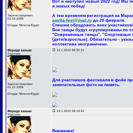
Вот и наступил новый 2022 год! Мы 
и новых побед!
А тем временем регистрация на Мара
Зарегистрирован:
01.10.2008
amrita-fest@mail.ru
до 20 февраля.
Спешим обрадовать всех участников! 
Откуда: Moscow-Egypt
Все танцы будут сгруппированы по о
"Современные танцы", "Спортивные ба
(дети/взрослые). Обязательно - указ
коллектива неограничено.
Фериде ханым
12.1.2022 08:50:31
Участник
Для участников фестиваля в фойе пр
Зарегистрирован:
замечательные фото на память.
01.10.2008
Откуда: Moscow-Egypt
Фериде ханым
24.1.2022 09:18:42
Участник
Внимание!