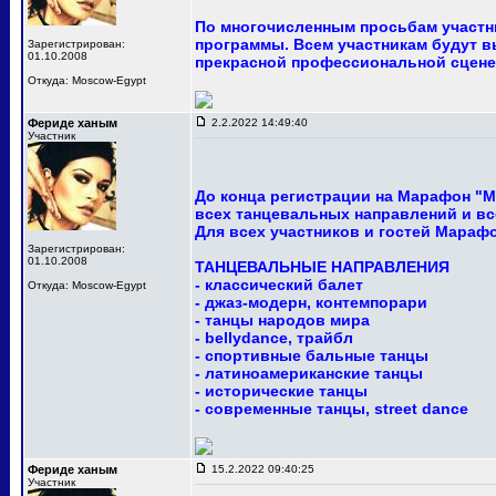
По многочисленным просьбам участни
программы. Всем участникам будут в
Зарегистрирован:
01.10.2008
прекрасной профессиональной сцене
Откуда: Moscow-Egypt
Фериде ханым
2.2.2022 14:49:40
Участник
До конца регистрации на Марафон "М
всех танцевальных направлений и вс
Для всех участников и гостей Мараф
Зарегистрирован:
01.10.2008
ТАНЦЕВАЛЬНЫЕ НАПРАВЛЕНИЯ
- классический балет
Откуда: Moscow-Egypt
- джаз-модерн, контемпорари
- танцы народов мира
- bellydance, трайбл
- спортивные бальные танцы
- латиноамериканские танцы
- исторические танцы
- современные танцы, street dance
Фериде ханым
15.2.2022 09:40:25
Участник