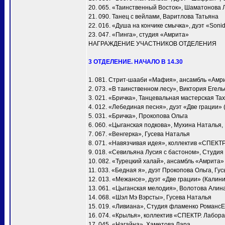
20. 065. «Таинственный Восток», Шаматонова 
21. 090. Танец с вейлами, Варитлова Татьяна
22. 016. «Душа на кончике смычка», дуэт «Soni
23. 047. «Пинга», студия «Амрита»
НАГРАЖДЕНИЕ УЧАСТНИКОВ ОТДЕЛЕНИЯ
3 ОТДЕЛЕНИЕ. НАЧАЛО В 14.30
1. 081. Стрит-шааби «Мафия», ансамбль «Амр
2. 073. «В таинственном лесу», Виктория Егел
3. 021. «Бричка», Танцевальная мастерская Т
4. 012. «Лебединая песня», дуэт «Две грации»
5. 031. «Бричка», Прокопова Ольга
6. 060. «Цыганская подкова», Мухина Наталья
7. 067. «Венгерка», Гусева Наталья
8. 071. «Навязчивая идея», коллектив «СПЕКТ
9. 018. «Севильяна Лусия с бастоном», Студия
10. 082. «Турецкий халай», ансамбль «Амрита»
11. 033. «Бедная я», дуэт Прокопова Ольга, Гу
12. 013. «Межансе», дуэт «Две грации» (Калин
13. 061. «Цыганская мелодия», Волотова Алин
14. 068. «Шэл Мэ Вэрсты», Гусева Наталья
15. 019. «Ливиана», Студия фламенко Романс
16. 074. «Крылья», коллектив «СПЕКТР. Лабора
17. 045. «Нагайна», Хаметова Лара