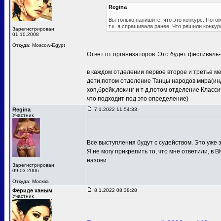
Regina
Вы только напишите, что это конкурс. Потом
т.к. я спрашивала ранее. Что решили конкур
Зарегистрирован:
01.10.2008
Откуда: Moscow-Egypt
Ответ от организаторов. Это будет фестиваль-
в каждом отделении первое второе и третье м
дети,потом отделение Танцы народов мира(ин
хоп,брейк,локинг и т д,потом отделение Клас
что подходит под это определение)
Regina
7.1.2022 11:54:33
Участник
Все выступления будут с судейством. Это уже з
Я не могу прикрепить то, что мне ответили, в В
назови.
Зарегистрирован:
09.03.2006
Откуда: Москва
Фериде ханым
8.1.2022 08:38:28
Участник