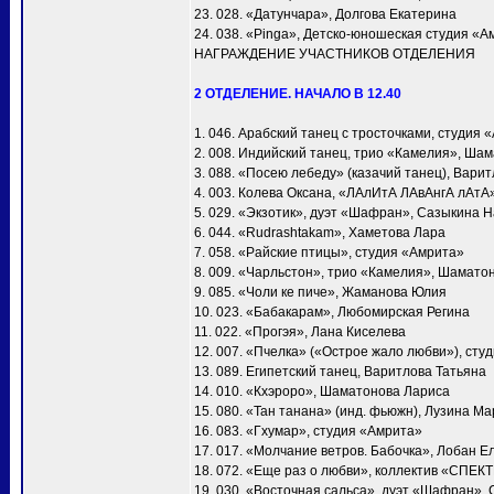
23. 028. «Датунчара», Долгова Екатерина
24. 038. «Pinga», Детско-юношеская студия «А
НАГРАЖДЕНИЕ УЧАСТНИКОВ ОТДЕЛЕНИЯ
2 ОТДЕЛЕНИЕ. НАЧАЛО В 12.40
1. 046. Арабский танец с тросточками, студия 
2. 008. Индийский танец, трио «Камелия», Ша
3. 088. «Посею лебеду» (казачий танец), Вари
4. 003. Колева Оксана, «ЛАлИтА ЛАвАнгА лАтА
5. 029. «Экзотик», дуэт «Шафран», Сазыкина 
6. 044. «Rudrashtakam», Хаметова Лара
7. 058. «Райские птицы», студия «Амрита»
8. 009. «Чарльстон», трио «Камелия», Шамато
9. 085. «Чоли ке пиче», Жаманова Юлия
10. 023. «Бабакарам», Любомирская Регина
11. 022. «Прогэя», Лана Киселева
12. 007. «Пчелка» («Острое жало любви»), сту
13. 089. Египетский танец, Варитлова Татьяна
14. 010. «Кхэроро», Шаматонова Лариса
15. 080. «Тан танана» (инд. фьюжн), Лузина М
16. 083. «Гхумар», студия «Амрита»
17. 017. «Молчание ветров. Бабочка», Лобан Е
18. 072. «Еще раз о любви», коллектив «СПЕК
19. 030. «Восточная сальса», дуэт «Шафран»,