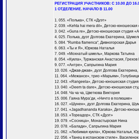
РЕГИСТРАЦИЯ УЧАСТНИКОВ: С 10.00 ДО 16.
1 ОТДЕЛЕНИЕ. НАЧАЛО В 11.00
1. 055. «Полька», СТК «Дуэт»
2. 039. «Kehta hai mera dil», Детско-юношеска
3. 042. «Guna re», Детско-юношеская студия «
4. 025. Полька, дуэт Долгова Екатерина, Шумел
5. 084. "Rumba flamenca", Дивногорская Дарья
6. 063. «Ты и Я», Юркова Наталья
7. 049. «Мохнатый шмель», Маркова Татьяна
8. 054. «Кукла», Туржанская Анастасия, Грехов
9. 077. «Антре», Сапрыгина Мария
10. 026. «Джав-джав», дуэт Долгова Екатерина
11. 064. «Межансе», трио «Марьям», Голубни
12. 043. «Rangeela», Детско-юношеская студи
13. 040. «Deem ta dare», Детско-юношеская ст
14. 048. Ча ча ча, Цветкова Виктория
15. 006. Гаяна Мура’ди, «Ничто в полюшке»
16. 027. «Шунен», дуэт Долгова Екатерина, Шу
17. 041. «Jagadhananda Karaka», Детско-юнош
18. 053. «Тореадор», СТК «Дуэт»
19. 079. «Сосница», Монастырская Нина
20. 078. «Балади», Сапрыгина Мария
21. 062. «Любимая кукла», Юркова Наталья, Ю
22. 056. «Танец в испанском стиле», Василено