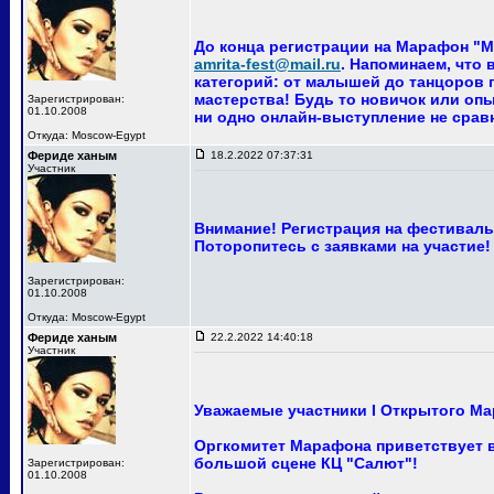
До конца регистрации на Марафон "Ма
amrita-fest@mail.ru
. Напоминаем, что
категорий: от малышей до танцоров п
мастерства! Будь то новичок или опы
Зарегистрирован:
01.10.2008
ни одно онлайн-выступление не сра
Откуда: Moscow-Egypt
Фериде ханым
18.2.2022 07:37:31
Участник
Внимание! Регистрация на фестиваль 
Поторопитесь с заявками на участие!
Зарегистрирован:
01.10.2008
Откуда: Moscow-Egypt
Фериде ханым
22.2.2022 14:40:18
Участник
Уважаемые участники I Открытого Ма
Оргкомитет Марафона приветствует ва
большой сцене КЦ "Салют"!
Зарегистрирован:
01.10.2008