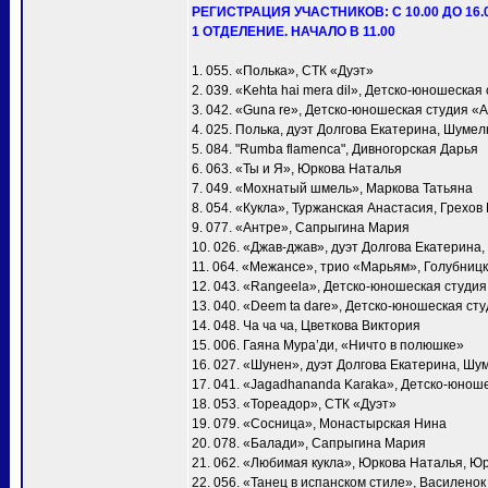
РЕГИСТРАЦИЯ УЧАСТНИКОВ: С 10.00 ДО 16.
1 ОТДЕЛЕНИЕ. НАЧАЛО В 11.00
1. 055. «Полька», СТК «Дуэт»
2. 039. «Kehta hai mera dil», Детско-юношеска
3. 042. «Guna re», Детско-юношеская студия «
4. 025. Полька, дуэт Долгова Екатерина, Шумел
5. 084. "Rumba flamenca", Дивногорская Дарья
6. 063. «Ты и Я», Юркова Наталья
7. 049. «Мохнатый шмель», Маркова Татьяна
8. 054. «Кукла», Туржанская Анастасия, Грехов
9. 077. «Антре», Сапрыгина Мария
10. 026. «Джав-джав», дуэт Долгова Екатерина
11. 064. «Межансе», трио «Марьям», Голубни
12. 043. «Rangeela», Детско-юношеская студи
13. 040. «Deem ta dare», Детско-юношеская ст
14. 048. Ча ча ча, Цветкова Виктория
15. 006. Гаяна Мура’ди, «Ничто в полюшке»
16. 027. «Шунен», дуэт Долгова Екатерина, Шу
17. 041. «Jagadhananda Karaka», Детско-юнош
18. 053. «Тореадор», СТК «Дуэт»
19. 079. «Сосница», Монастырская Нина
20. 078. «Балади», Сапрыгина Мария
21. 062. «Любимая кукла», Юркова Наталья, Ю
22. 056. «Танец в испанском стиле», Василено