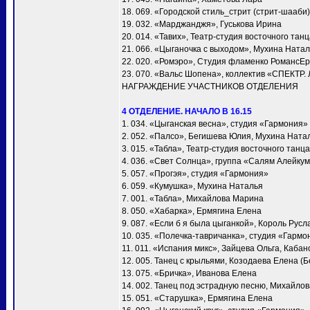
18. 069. «Городской стиль_стрит (стрит-шааби)
19. 032. «Марджанджя», Гуськова Ирина
20. 014. «Тавих», Театр-студия восточного та
21. 066. «Цыганочка с выходом», Мухина Ната
22. 020. «Ромэро», Студия фламенко РомансЕ
23. 070. «Вальс Шопена», коллектив «СПЕКТР.
НАГРАЖДЕНИЕ УЧАСТНИКОВ ОТДЕЛЕНИЯ
4 ОТДЕЛЕНИЕ. НАЧАЛО В 16.15
1. 034. «Цыганская весна», студия «Гармония»
2. 052. «Палсо», Бегишева Юлия, Мухина Ната
3. 015. «Табла», Театр-студия восточного тан
4. 036. «Свет Солнца», группа «Салям Алейку
5. 057. «Прогэя», студия «Гармония»
6. 059. «Кумушка», Мухина Наталья
7. 001. «Taбла», Михайлова Марина
8. 050. «Хабарка», Ермягина Елена
9. 087. «Если б я была цыганкой», Король Русл
10. 035. «Полечка-тавричанка», студия «Гармо
11. 011. «Испания микс», Зайцева Ольга, Каба
12. 005. Танец с крыльями, Козодаева Елена (Б
13. 075. «Бричка», Иванова Елена
14. 002. Танец под эстрадную песню, Михайло
15. 051. «Старушка», Ермягина Елена