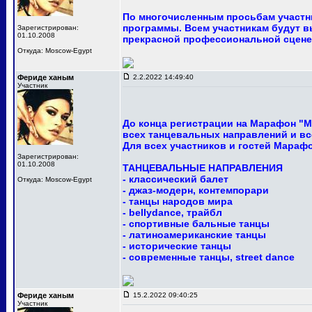
По многочисленным просьбам участни
программы. Всем участникам будут в
Зарегистрирован:
01.10.2008
прекрасной профессиональной сцене
Откуда: Moscow-Egypt
Фериде ханым
2.2.2022 14:49:40
Участник
До конца регистрации на Марафон "М
всех танцевальных направлений и вс
Для всех участников и гостей Мараф
Зарегистрирован:
01.10.2008
ТАНЦЕВАЛЬНЫЕ НАПРАВЛЕНИЯ
- классический балет
Откуда: Moscow-Egypt
- джаз-модерн, контемпорари
- танцы народов мира
- bellydance, трайбл
- спортивные бальные танцы
- латиноамериканские танцы
- исторические танцы
- современные танцы, street dance
Фериде ханым
15.2.2022 09:40:25
Участник