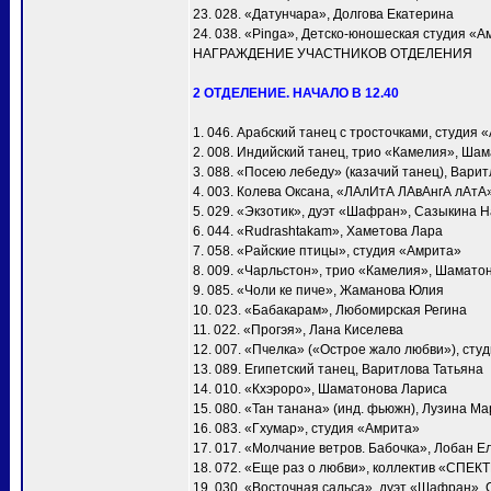
23. 028. «Датунчара», Долгова Екатерина
24. 038. «Pinga», Детско-юношеская студия «А
НАГРАЖДЕНИЕ УЧАСТНИКОВ ОТДЕЛЕНИЯ
2 ОТДЕЛЕНИЕ. НАЧАЛО В 12.40
1. 046. Арабский танец с тросточками, студия 
2. 008. Индийский танец, трио «Камелия», Ша
3. 088. «Посею лебеду» (казачий танец), Вари
4. 003. Колева Оксана, «ЛАлИтА ЛАвАнгА лАтА
5. 029. «Экзотик», дуэт «Шафран», Сазыкина 
6. 044. «Rudrashtakam», Хаметова Лара
7. 058. «Райские птицы», студия «Амрита»
8. 009. «Чарльстон», трио «Камелия», Шамато
9. 085. «Чоли ке пиче», Жаманова Юлия
10. 023. «Бабакарам», Любомирская Регина
11. 022. «Прогэя», Лана Киселева
12. 007. «Пчелка» («Острое жало любви»), сту
13. 089. Египетский танец, Варитлова Татьяна
14. 010. «Кхэроро», Шаматонова Лариса
15. 080. «Тан танана» (инд. фьюжн), Лузина М
16. 083. «Гхумар», студия «Амрита»
17. 017. «Молчание ветров. Бабочка», Лобан Е
18. 072. «Еще раз о любви», коллектив «СПЕК
19. 030. «Восточная сальса», дуэт «Шафран»,