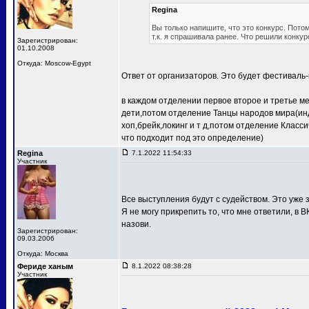
Regina
Вы только напишите, что это конкурс. Потом
т.к. я спрашивала ранее. Что решили конкур
Зарегистрирован:
01.10.2008
Откуда: Moscow-Egypt
Ответ от организаторов. Это будет фестиваль-
в каждом отделении первое второе и третье м
дети,потом отделение Танцы народов мира(ин
хоп,брейк,локинг и т д,потом отделение Клас
что подходит под это определение)
Regina
7.1.2022 11:54:33
Участник
Все выступления будут с судейством. Это уже з
Я не могу прикрепить то, что мне ответили, в В
назови.
Зарегистрирован:
09.03.2006
Откуда: Москва
Фериде ханым
8.1.2022 08:38:28
Участник