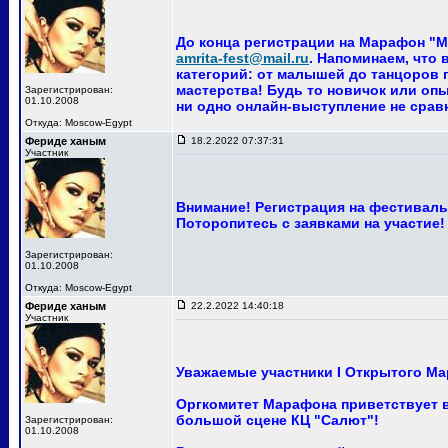
До конца регистрации на Марафон "Ма
amrita-fest@mail.ru
. Напоминаем, что
категорий: от малышей до танцоров п
мастерства! Будь то новичок или опы
Зарегистрирован:
01.10.2008
ни одно онлайн-выступление не сра
Откуда: Moscow-Egypt
Фериде ханым
18.2.2022 07:37:31
Участник
Внимание! Регистрация на фестиваль 
Поторопитесь с заявками на участие!
Зарегистрирован:
01.10.2008
Откуда: Moscow-Egypt
Фериде ханым
22.2.2022 14:40:18
Участник
Уважаемые участники I Открытого Ма
Оргкомитет Марафона приветствует ва
большой сцене КЦ "Салют"!
Зарегистрирован:
01.10.2008