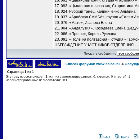
16. 092. «Цыганский круг», студия «Гармония»
17. 093. «Цыганская плясовая», Старостина М
18. 024. Русский танец, Калиниченко Альбина
19. 037. «Арабская САМБА», группа «Салям А
20. 076. «Мато», Иванова Елена
21. 004. «Андалузия», Козодаева Елена (Бедуи
22. 086. «Прогэя», Король Руслана
23. 091. «Полечка полтавская», студия «Гармо
НАГРАЖДЕНИЕ УЧАСТНИКОВ ОТДЕЛЕНИЯ
Показать сообщения:
Список форумов www.beledi.ru
->
Обсужд
Страница
1
из
1
Эту тему просматривают:
1
, из них зарегистрированных: 0, скрытых: 0 и гостей: 1
Зарегистрированные пользователи: Нет
FAQ
Поиск