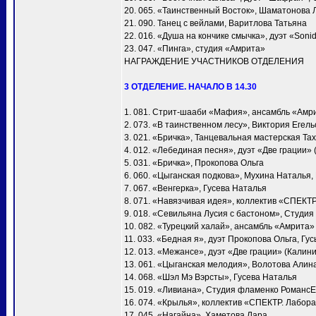
20. 065. «Таинственный Восток», Шаматонова 
21. 090. Танец с вейлами, Варитлова Татьяна
22. 016. «Душа на кончике смычка», дуэт «Soni
23. 047. «Пинга», студия «Амрита»
НАГРАЖДЕНИЕ УЧАСТНИКОВ ОТДЕЛЕНИЯ
3 ОТДЕЛЕНИЕ. НАЧАЛО В 14.30
1. 081. Стрит-шааби «Мафия», ансамбль «Амр
2. 073. «В таинственном лесу», Виктория Егел
3. 021. «Бричка», Танцевальная мастерская Т
4. 012. «Лебединая песня», дуэт «Две грации»
5. 031. «Бричка», Прокопова Ольга
6. 060. «Цыганская подкова», Мухина Наталья
7. 067. «Венгерка», Гусева Наталья
8. 071. «Навязчивая идея», коллектив «СПЕКТ
9. 018. «Севильяна Лусия с бастоном», Студия
10. 082. «Турецкий халай», ансамбль «Амрита»
11. 033. «Бедная я», дуэт Прокопова Ольга, Гу
12. 013. «Межансе», дуэт «Две грации» (Калин
13. 061. «Цыганская мелодия», Волотова Алин
14. 068. «Шэл Мэ Вэрсты», Гусева Наталья
15. 019. «Ливиана», Студия фламенко Романс
16. 074. «Крылья», коллектив «СПЕКТР. Лабора
17. 045. «Нагайна», Хаметова Лара