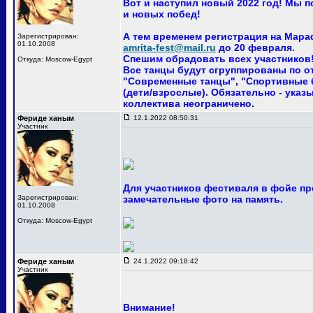
Вот и наступил новый 2022 год! Мы 
и новых побед!
А тем временем регистрация на Мара
Зарегистрирован:
01.10.2008
amrita-fest@mail.ru
до 20 февраля.
Спешим обрадовать всех участников! 
Откуда: Moscow-Egypt
Все танцы будут сгруппированы по о
"Современные танцы", "Спортивные ба
(дети/взрослые). Обязательно - указ
коллектива неограничено.
Фериде ханым
12.1.2022 08:50:31
Участник
Для участников фестиваля в фойе пр
Зарегистрирован:
замечательные фото на память.
01.10.2008
Откуда: Moscow-Egypt
Фериде ханым
24.1.2022 09:18:42
Участник
Внимание!