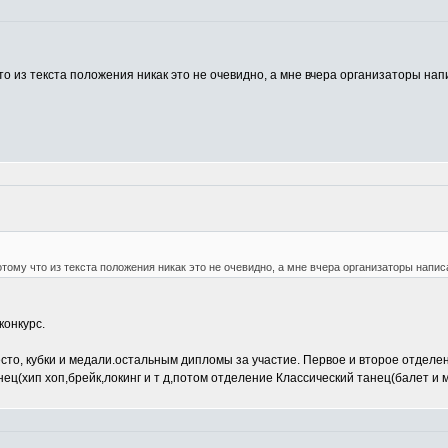
то из текста положения никак это не очевидно, а мне вчера организаторы напи
отому что из текста положения никак это не очевидно, а мне вчера организаторы написа
конкурс.
есто, кубки и медали.остальным дипломы за участие. Первое и второе отдел
ец(хип хоп,брейк,локинг и т д,потом отделение Классический танец(балет и