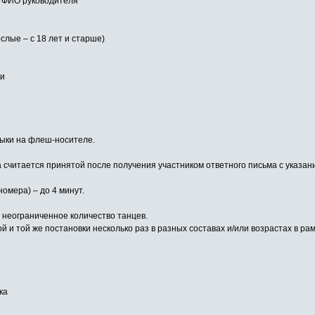
, ФИО руководителя
ослые – с 18 лет и старше)
ии
зыки на флеш-носителе.
а считается принятой после получения участником ответного письма с указан
омера) – до 4 минут.
 неограниченное количество танцев.
 и той же постановки несколько раз в разных составах и/или возрастах в ра
ка