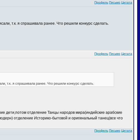
Профиль
Письмо
Цитата
сали, т.к. я спрашивала ранее. Что решили конкурс сделать.
Профиль
Письмо
Цитата
ли, т.к. я спрашивала ранее. Что решили конкурс сделать.
ение дети,потом отделение Танцы народов мира(индийские арабские
 модерн) отделение Историко-бытовой и оригинальный танец(все что
Профиль
Письмо
Цитата