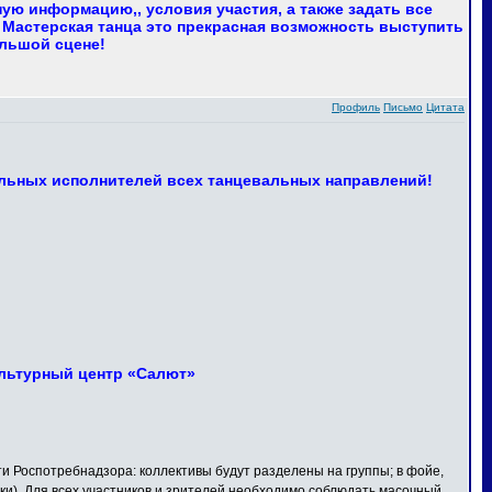
ю информацию,, условия участия, а также задать все
 Мастерская танца это прекрасная возможность выступить
ольшой сцене!
Профиль
Письмо
Цитата
льных исполнителей всех танцевальных направлений!
Культурный центр «Салют»
Роспотребнадзора: коллективы будут разделены на группы; в фойе,
ки). Для всех участников и зрителей необходимо соблюдать масочный