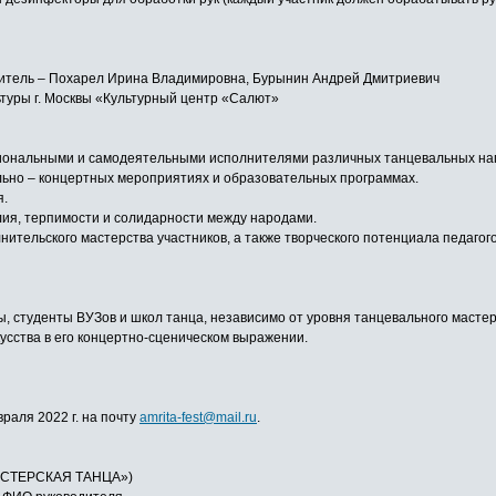
одитель – Похарел Ирина Владимировна, Бурынин Андрей Дмитриевич
туры г. Москвы «Культурный центр «Салют»
сиональными и самодеятельными исполнителями различных танцевальных на
льно – концертных мероприятиях и образовательных программах.
я.
лия, терпимости и солидарности между народами.
нительского мастерства участников, а также творческого потенциала педаг
 студенты ВУЗов и школ танца, независимо от уровня танцевального мастерс
сства в его концертно-сценическом выражении.
враля 2022 г. на почту
amrita-fest@mail.ru
.
СТЕРСКАЯ ТАНЦА»)