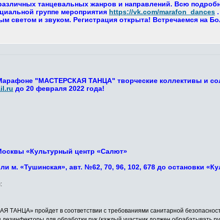
азличных танцевальных жанров и направлений. Всю подробну
циальной группе мероприятия
https://vk.com/marafon_dances
.
м светом и звуком. Регистрация открыта! Встречаемся на Б
 Марафоне "МАСТЕРСКАЯ ТАНЦА" творческие коллективы и со
l.ru
до 20 февраля 2022 года!
г. Москвы «Культурный центр «Салют»
или м. «Тушинская», авт. №62, 70, 96, 102, 678 до остановки «
:
ТАНЦА» пройдет в соответствии с требованиями санитарной безопасности 
ы дезинфекторы для обработки рук (каждый участник должен обрабатывать ру