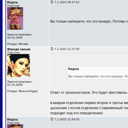
Regina
7.1.2022 08:47:02
Участник
Вы только напишите, что это конкурс. Потому ч
Зарегистрирован:
09.03.2006
Откуда: Москва
Фериде ханым
7.1.2022 11:27:30
Участник
Regina
Вы только напишите, что это конкурс. П
Зарегистрирован:
01.10.2008
Откуда: Moscow-Egypt
Ответ от организаторов. Это будет фестиваль-
в каждом отделении первое второе и третье м
цыганские ) потом отделение Современный тан
подходит под это определение)
Regina
7.1.2022 11:54:33
Участник