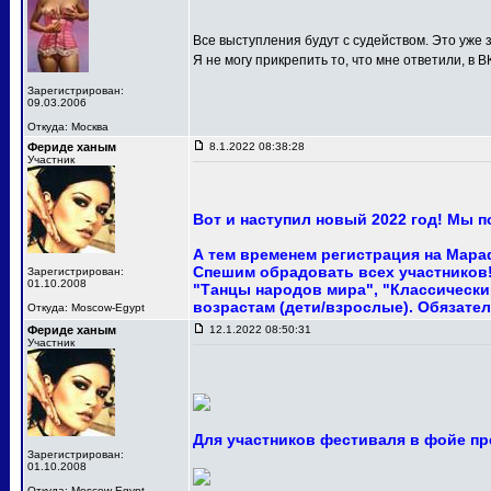
Все выступления будут с судейством. Это уже з
Я не могу прикрепить то, что мне ответили, в В
Зарегистрирован:
09.03.2006
Откуда: Москва
Фериде ханым
8.1.2022 08:38:28
Участник
Вот и наступил новый 2022 год! Мы 
А тем временем регистрация на Мара
Спешим обрадовать всех участников! 
Зарегистрирован:
01.10.2008
"Танцы народов мира", "Классический
возрастам (дети/взрослые). Обязател
Откуда: Moscow-Egypt
Фериде ханым
12.1.2022 08:50:31
Участник
Для участников фестиваля в фойе пр
Зарегистрирован:
01.10.2008
Откуда: Moscow-Egypt