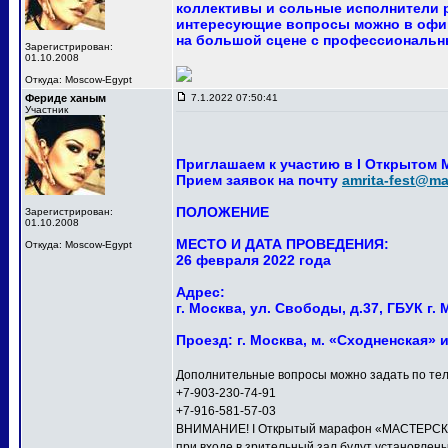
коллективы и сольные исполнители р
интересующие вопросы можно в офи
на большой сцене с профессиональны
Зарегистрирован:
01.10.2008
Откуда: Moscow-Egypt
Фериде ханым
7.1.2022 07:50:41
Участник
Приглашаем к участию в I Открытом
Прием заявок на почту
amrita-fest@mai
ПОЛОЖЕНИЕ
Зарегистрирован:
01.10.2008
МЕСТО И ДАТА ПРОВЕДЕНИЯ:
Откуда: Moscow-Egypt
26 февраля 2022 года
Адрес:
г. Москва, ул. Свободы, д.37, ГБУК 
Проезд: г. Москва, м. «Сходненская» 
Дополнительные вопросы можно задать по тел
+7-903-230-74-91
+7-916-581-57-03
ВНИМАНИЕ! I Открытый марафон «МАСТЕРСКАЯ 
при входе в зрительный зал будут установлен