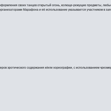
 оформления своих танцев открытый огонь, колюще-режущие предметы, любые
организаторами Марафона и её использование указывается участником в зая
еров эротического содержания и/или хореографии, с использованием чрезм