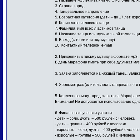
2. Название коллектива или ФИО исполнителя
3. Страна, город
4. Танцевальное направление
5. Возрастная категория (дети – до 17 лет, взр
6. Количество человек в танце
7. Фамилия, имя всех участников танца
8. Название танца или музыкальной композиц
9. Выход (с точки или под музыку)
10. Контактный телефон, e-mail
2. Прикрепить к письму музыку в формате мр3.
В день Марафона иметь при себе дубликат му
3. Заявка заполняется на каждый танец. Заявк
4. Хронометраж (длительность танцевального н
5. Коллективы могут представить на Марафоне
Внимание! Не допускается использование одной
6. Финансовые условия участия:
- дети – соло, дуэты – 500 рублей с человека
- дети – группы – 400 рублей с человека
- взрослые – соло, дуэты – 600 рублей с челове
- взрослые – группы – 500 рублей с человека