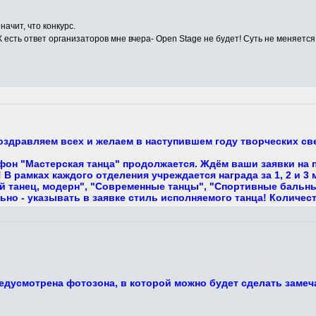
начит, что конкурс.
К есть ответ организаторов мне вчера- Open Stage не будет! Суть не меняется,
поздравляем всех и желаем в наступившем году творческих с
фон "Мастерская танца" продолжается. Ждём ваши заявки на 
В рамках каждого отделения учреждается награда за 1, 2 и 3
 танец, модерн", "Современные танцы", "Спортивные бальные,
ьно - указывать в заявке стиль исполняемого танца! Количес
едусмотрена фотозона, в которой можно будет сделать замеч