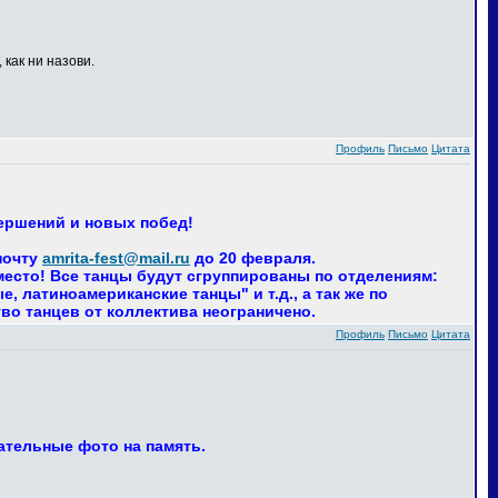
 как ни назови.
Профиль
Письмо
Цитата
вершений и новых побед!
почту
amrita-fest@mail.ru
до 20 февраля.
 место! Все танцы будут сгруппированы по отделениям:
 латиноамериканские танцы" и т.д., а так же по
тво танцев от коллектива неограничено.
Профиль
Письмо
Цитата
ательные фото на память.