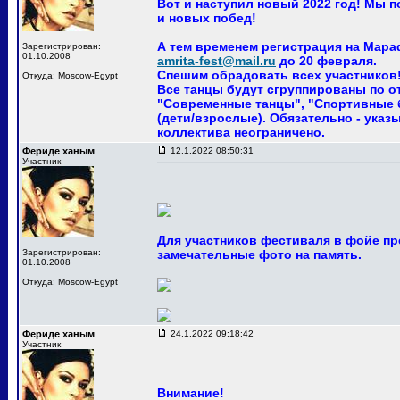
Вот и наступил новый 2022 год! Мы 
и новых побед!
А тем временем регистрация на Мара
Зарегистрирован:
01.10.2008
amrita-fest@mail.ru
до 20 февраля.
Спешим обрадовать всех участников! 
Откуда: Moscow-Egypt
Все танцы будут сгруппированы по о
"Современные танцы", "Спортивные ба
(дети/взрослые). Обязательно - указ
коллектива неограничено.
Фериде ханым
12.1.2022 08:50:31
Участник
Для участников фестиваля в фойе пр
Зарегистрирован:
замечательные фото на память.
01.10.2008
Откуда: Moscow-Egypt
Фериде ханым
24.1.2022 09:18:42
Участник
Внимание!