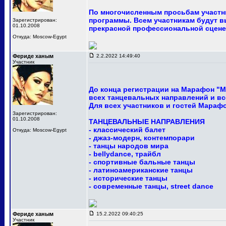
По многочисленным просьбам участни
программы. Всем участникам будут в
Зарегистрирован:
01.10.2008
прекрасной профессиональной сцене
Откуда: Moscow-Egypt
Фериде ханым
2.2.2022 14:49:40
Участник
До конца регистрации на Марафон "М
всех танцевальных направлений и вс
Для всех участников и гостей Мараф
Зарегистрирован:
01.10.2008
ТАНЦЕВАЛЬНЫЕ НАПРАВЛЕНИЯ
- классический балет
Откуда: Moscow-Egypt
- джаз-модерн, контемпорари
- танцы народов мира
- bellydance, трайбл
- спортивные бальные танцы
- латиноамериканские танцы
- исторические танцы
- современные танцы, street dance
Фериде ханым
15.2.2022 09:40:25
Участник