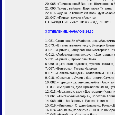
20. 065. «Таинственный Восток», Шаматонова 
21. 090. Танец с вейлами, Варитлова Татьяна
22. 016. «Душа на кончике смычка», дуэт «Soni
23. 047. «Пинга», студия «Амрита»
НАГРАЖДЕНИЕ УЧАСТНИКОВ ОТДЕЛЕНИЯ
3 ОТДЕЛЕНИЕ. НАЧАЛО В 14.30
1. 081. Стрит-шааби «Мафия», ансамбль «Амр
2. 073. «В таинственном лесу», Виктория Егел
3. 021. «Бричка», Танцевальная мастерская Т
4. 012. «Лебединая песня», дуэт «Две грации»
5. 031. «Бричка», Прокопова Ольга
6. 060. «Цыганская подкова», Мухина Наталья
7. 067. «Венгерка», Гусева Наталья
8. 071. «Навязчивая идея», коллектив «СПЕКТ
9. 018. «Севильяна Лусия с бастоном», Студия
10. 082. «Турецкий халай», ансамбль «Амрита»
11. 033. «Бедная я», дуэт Прокопова Ольга, Гу
12. 013. «Межансе», дуэт «Две грации» (Калин
13. 061. «Цыганская мелодия», Волотова Алин
14. 068. «Шэл Мэ Вэрсты», Гусева Наталья
15. 019. «Ливиана», Студия фламенко Романс
16. 074. «Крылья», коллектив «СПЕКТР. Лабора
17. 045. «Нагайна», Хаметова Лара