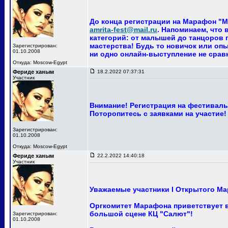
До конца регистрации на Марафон "Ма
amrita-fest@mail.ru
. Напоминаем, что
категорий: от малышей до танцоров п
мастерства! Будь то новичок или опы
Зарегистрирован:
01.10.2008
ни одно онлайн-выступление не сра
Откуда: Moscow-Egypt
Фериде ханым
18.2.2022 07:37:31
Участник
Внимание! Регистрация на фестиваль 
Поторопитесь с заявками на участие!
Зарегистрирован:
01.10.2008
Откуда: Moscow-Egypt
Фериде ханым
22.2.2022 14:40:18
Участник
Уважаемые участники I Открытого Ма
Оргкомитет Марафона приветствует ва
большой сцене КЦ "Салют"!
Зарегистрирован:
01.10.2008