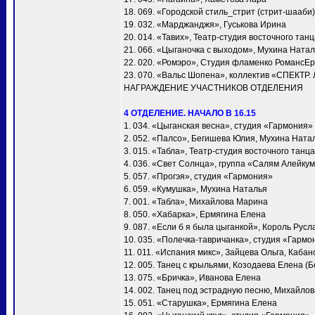
18. 069. «Городской стиль_стрит (стрит-шааби)
19. 032. «Марджанджя», Гуськова Ирина
20. 014. «Тавих», Театр-студия восточного та
21. 066. «Цыганочка с выходом», Мухина Ната
22. 020. «Ромэро», Студия фламенко РомансЕ
23. 070. «Вальс Шопена», коллектив «СПЕКТР.
НАГРАЖДЕНИЕ УЧАСТНИКОВ ОТДЕЛЕНИЯ
4 ОТДЕЛЕНИЕ. НАЧАЛО В 16.15
1. 034. «Цыганская весна», студия «Гармония»
2. 052. «Палсо», Бегишева Юлия, Мухина Ната
3. 015. «Табла», Театр-студия восточного тан
4. 036. «Свет Солнца», группа «Салям Алейку
5. 057. «Прогэя», студия «Гармония»
6. 059. «Кумушка», Мухина Наталья
7. 001. «Taбла», Михайлова Марина
8. 050. «Хабарка», Ермягина Елена
9. 087. «Если б я была цыганкой», Король Русл
10. 035. «Полечка-тавричанка», студия «Гармо
11. 011. «Испания микс», Зайцева Ольга, Каба
12. 005. Танец с крыльями, Козодаева Елена (Б
13. 075. «Бричка», Иванова Елена
14. 002. Танец под эстрадную песню, Михайло
15. 051. «Старушка», Ермягина Елена