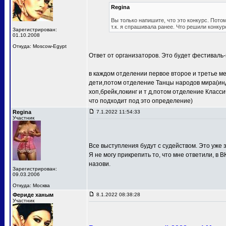
Regina
Вы только напишите, что это конкурс. Потом
т.к. я спрашивала ранее. Что решили конкур
Зарегистрирован:
01.10.2008
Откуда: Moscow-Egypt
Ответ от организаторов. Это будет фестиваль-
в каждом отделении первое второе и третье м
дети,потом отделение Танцы народов мира(ин
хоп,брейк,локинг и т д,потом отделение Клас
что подходит под это определение)
Regina
7.1.2022 11:54:33
Участник
Все выступления будут с судейством. Это уже з
Я не могу прикрепить то, что мне ответили, в В
назови.
Зарегистрирован:
09.03.2006
Откуда: Москва
Фериде ханым
8.1.2022 08:38:28
Участник