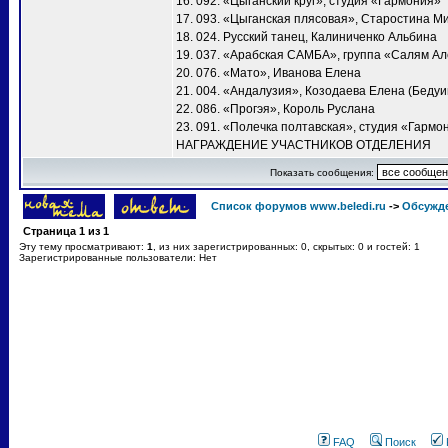
16. 092. «Цыганский круг», студия «Гармония»
17. 093. «Цыганская плясовая», Старостина М
18. 024. Русский танец, Калиниченко Альбина
19. 037. «Арабская САМБА», группа «Салям А
20. 076. «Мато», Иванова Елена
21. 004. «Андалузия», Козодаева Елена (Бедуи
22. 086. «Прогэя», Король Руслана
23. 091. «Полечка полтавская», студия «Гармо
НАГРАЖДЕНИЕ УЧАСТНИКОВ ОТДЕЛЕНИЯ
Показать сообщения:
Список форумов www.beledi.ru
->
Обсужд
Страница
1
из
1
Эту тему просматривают:
1
, из них зарегистрированных: 0, скрытых: 0 и гостей: 1
Зарегистрированные пользователи: Нет
FAQ
Поиск