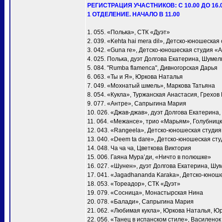
РЕГИСТРАЦИЯ УЧАСТНИКОВ: С 10.00 ДО 16.
1 ОТДЕЛЕНИЕ. НАЧАЛО В 11.00
1. 055. «Полька», СТК «Дуэт»
2. 039. «Kehta hai mera dil», Детско-юношеска
3. 042. «Guna re», Детско-юношеская студия «
4. 025. Полька, дуэт Долгова Екатерина, Шумел
5. 084. "Rumba flamenca", Дивногорская Дарья
6. 063. «Ты и Я», Юркова Наталья
7. 049. «Мохнатый шмель», Маркова Татьяна
8. 054. «Кукла», Туржанская Анастасия, Грехов
9. 077. «Антре», Сапрыгина Мария
10. 026. «Джав-джав», дуэт Долгова Екатерина
11. 064. «Межансе», трио «Марьям», Голубни
12. 043. «Rangeela», Детско-юношеская студи
13. 040. «Deem ta dare», Детско-юношеская ст
14. 048. Ча ча ча, Цветкова Виктория
15. 006. Гаяна Мура’ди, «Ничто в полюшке»
16. 027. «Шунен», дуэт Долгова Екатерина, Шу
17. 041. «Jagadhananda Karaka», Детско-юнош
18. 053. «Тореадор», СТК «Дуэт»
19. 079. «Сосница», Монастырская Нина
20. 078. «Балади», Сапрыгина Мария
21. 062. «Любимая кукла», Юркова Наталья, Ю
22. 056. «Танец в испанском стиле», Василено