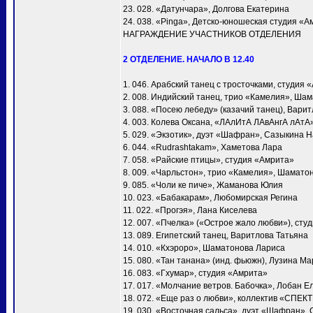
23. 028. «Датунчара», Долгова Екатерина
24. 038. «Pinga», Детско-юношеская студия «А
НАГРАЖДЕНИЕ УЧАСТНИКОВ ОТДЕЛЕНИЯ
2 ОТДЕЛЕНИЕ. НАЧАЛО В 12.40
1. 046. Арабский танец с тросточками, студия 
2. 008. Индийский танец, трио «Камелия», Ша
3. 088. «Посею лебеду» (казачий танец), Вари
4. 003. Колева Оксана, «ЛАлИтА ЛАвАнгА лАтА
5. 029. «Экзотик», дуэт «Шафран», Сазыкина 
6. 044. «Rudrashtakam», Хаметова Лара
7. 058. «Райские птицы», студия «Амрита»
8. 009. «Чарльстон», трио «Камелия», Шамато
9. 085. «Чоли ке пиче», Жаманова Юлия
10. 023. «Бабакарам», Любомирская Регина
11. 022. «Прогэя», Лана Киселева
12. 007. «Пчелка» («Острое жало любви»), сту
13. 089. Египетский танец, Варитлова Татьяна
14. 010. «Кхэроро», Шаматонова Лариса
15. 080. «Тан танана» (инд. фьюжн), Лузина М
16. 083. «Гхумар», студия «Амрита»
17. 017. «Молчание ветров. Бабочка», Лобан Е
18. 072. «Еще раз о любви», коллектив «СПЕК
19. 030. «Восточная сальса», дуэт «Шафран»,