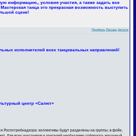
ю информацию,, условия участия, а также задать все
 Мастерская танца это прекрасная возможность выступить
ольшой сцене!
Профиль
Письмо
Цитата
льных исполнителей всех танцевальных направлений!
Культурный центр «Салют»
Роспотребнадзора: коллективы будут разделены на группы; в фойе,
ки). Для всех участников и зрителей необходимо соблюдать масочный