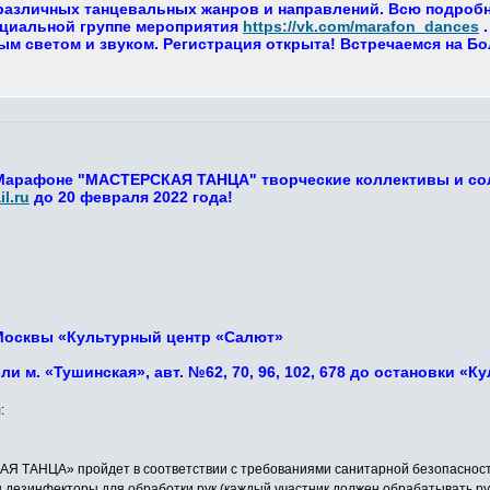
азличных танцевальных жанров и направлений. Всю подробну
циальной группе мероприятия
https://vk.com/marafon_dances
.
м светом и звуком. Регистрация открыта! Встречаемся на Б
 Марафоне "МАСТЕРСКАЯ ТАНЦА" творческие коллективы и со
l.ru
до 20 февраля 2022 года!
г. Москвы «Культурный центр «Салют»
или м. «Тушинская», авт. №62, 70, 96, 102, 678 до остановки «
:
ТАНЦА» пройдет в соответствии с требованиями санитарной безопасности 
ы дезинфекторы для обработки рук (каждый участник должен обрабатывать ру