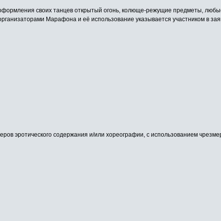
 оформления своих танцев открытый огонь, колюще-режущие предметы, любые
организаторами Марафона и её использование указывается участником в зая
еров эротического содержания и/или хореографии, с использованием чрезм