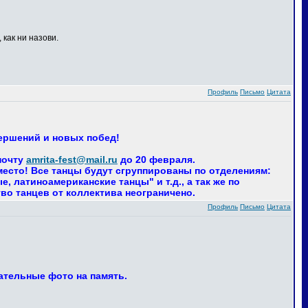
 как ни назови.
Профиль
Письмо
Цитата
вершений и новых побед!
почту
amrita-fest@mail.ru
до 20 февраля.
 место! Все танцы будут сгруппированы по отделениям:
 латиноамериканские танцы" и т.д., а так же по
тво танцев от коллектива неограничено.
Профиль
Письмо
Цитата
ательные фото на память.