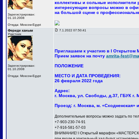
коллективы и сольные исполнители р
интересующие вопросы можно в офи
на большой сцене с профессиональны
Зарегистрирован:
01.10.2008
Откуда: Moscow-Egypt
Фериде ханым
7.1.2022 07:50:41
Участник
Приглашаем к участию в I Открытом
Прием заявок на почту
amrita-fest@mai
ПОЛОЖЕНИЕ
Зарегистрирован:
01.10.2008
МЕСТО И ДАТА ПРОВЕДЕНИЯ:
Откуда: Moscow-Egypt
26 февраля 2022 года
Адрес:
г. Москва, ул. Свободы, д.37, ГБУК 
Проезд: г. Москва, м. «Сходненская» 
Дополнительные вопросы можно задать по тел
+7-903-230-74-91
+7-916-581-57-03
ВНИМАНИЕ! I Открытый марафон «МАСТЕРСКАЯ 
при входе в зрительный зал будут установлен