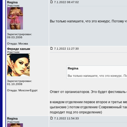
Regina
7.1.2022 08:47:02
Участник
Вы только напишите, что это конкурс. Потому ч
Зарегистрирован:
09.03.2006
Откуда: Москва
Фериде ханым
7.1.2022 11:27:30
Участник
Regina
Вы только напишите, что это конкурс. П
Зарегистрирован:
01.10.2008
Откуда: Moscow-Egypt
Ответ от организаторов. Это будет фестиваль-
в каждом отделении первое второе и третье м
цыганские ) потом отделение Современный тан
подходит под это определение)
Regina
7.1.2022 11:54:33
Участник