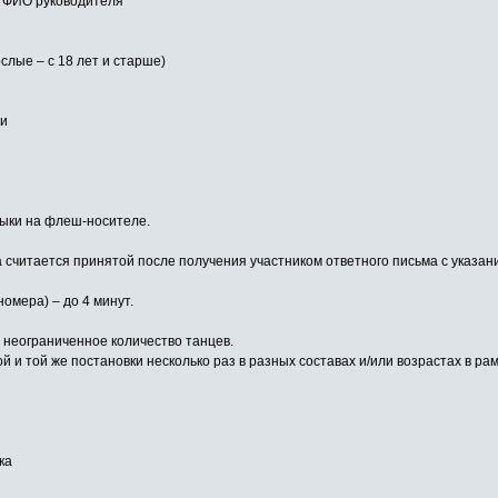
, ФИО руководителя
ослые – с 18 лет и старше)
ии
зыки на флеш-носителе.
а считается принятой после получения участником ответного письма с указан
омера) – до 4 минут.
 неограниченное количество танцев.
 и той же постановки несколько раз в разных составах и/или возрастах в ра
ка