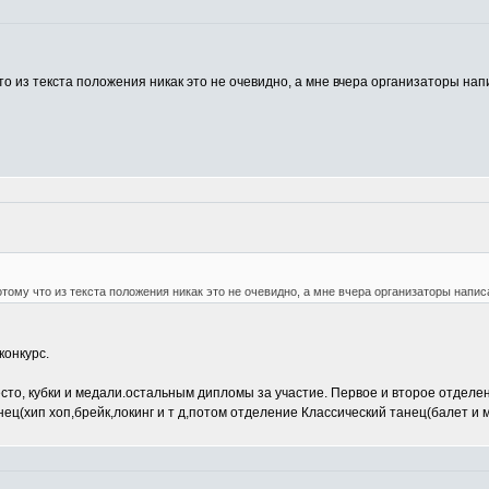
то из текста положения никак это не очевидно, а мне вчера организаторы напи
отому что из текста положения никак это не очевидно, а мне вчера организаторы написа
конкурс.
есто, кубки и медали.остальным дипломы за участие. Первое и второе отдел
ец(хип хоп,брейк,локинг и т д,потом отделение Классический танец(балет и