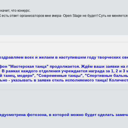
начит, что конкурс.
К есть ответ организаторов мне вчера- Open Stage не будет! Суть не меняется,
поздравляем всех и желаем в наступившем году творческих с
фон "Мастерская танца" продолжается. Ждём ваши заявки на 
В рамках каждого отделения учреждается награда за 1, 2 и 3
 танец, модерн", "Современные танцы", "Спортивные бальные,
ьно - указывать в заявке стиль исполняемого танца! Количес
едусмотрена фотозона, в которой можно будет сделать замеч