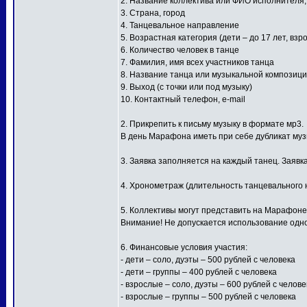
2. Название коллектива или ФИО исполнителя
3. Страна, город
4. Танцевальное направление
5. Возрастная категория (дети – до 17 лет, взр
6. Количество человек в танце
7. Фамилия, имя всех участников танца
8. Название танца или музыкальной композиц
9. Выход (с точки или под музыку)
10. Контактный телефон, e-mail
2. Прикрепить к письму музыку в формате мр3.
В день Марафона иметь при себе дубликат му
3. Заявка заполняется на каждый танец. Заявк
4. Хронометраж (длительность танцевального н
5. Коллективы могут представить на Марафоне
Внимание! Не допускается использование одной
6. Финансовые условия участия:
- дети – соло, дуэты – 500 рублей с человека
- дети – группы – 400 рублей с человека
- взрослые – соло, дуэты – 600 рублей с челове
- взрослые – группы – 500 рублей с человека