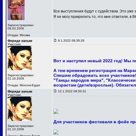
Все выступления будут с судейством. Это уже з
Я не могу прикрепить то, что мне ответили, в В
Зарегистрирован:
09.03.2006
Откуда: Москва
Фериде ханым
8.1.2022 08:38:28
Участник
Вот и наступил новый 2022 год! Мы 
А тем временем регистрация на Мара
Спешим обрадовать всех участников! 
Зарегистрирован:
01.10.2008
"Танцы народов мира", "Классический
возрастам (дети/взрослые). Обязател
Откуда: Moscow-Egypt
Фериде ханым
12.1.2022 08:50:31
Участник
Для участников фестиваля в фойе пр
Зарегистрирован:
01.10.2008
Откуда: Moscow-Egypt