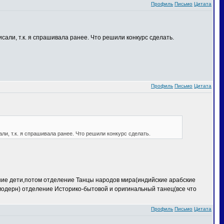
Профиль
Письмо
Цитата
сали, т.к. я спрашивала ранее. Что решили конкурс сделать.
Профиль
Письмо
Цитата
ли, т.к. я спрашивала ранее. Что решили конкурс сделать.
ение дети,потом отделение Танцы народов мира(индийские арабские
 модерн) отделение Историко-бытовой и оригинальный танец(все что
Профиль
Письмо
Цитата