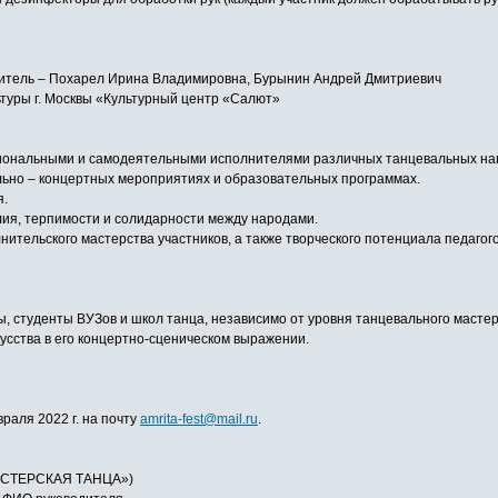
одитель – Похарел Ирина Владимировна, Бурынин Андрей Дмитриевич
туры г. Москвы «Культурный центр «Салют»
сиональными и самодеятельными исполнителями различных танцевальных на
льно – концертных мероприятиях и образовательных программах.
я.
лия, терпимости и солидарности между народами.
нительского мастерства участников, а также творческого потенциала педаг
 студенты ВУЗов и школ танца, независимо от уровня танцевального мастерс
сства в его концертно-сценическом выражении.
враля 2022 г. на почту
amrita-fest@mail.ru
.
СТЕРСКАЯ ТАНЦА»)