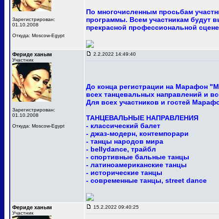
По многочисленным просьбам участни
программы. Всем участникам будут в
Зарегистрирован:
01.10.2008
прекрасной профессиональной сцене
Откуда: Moscow-Egypt
Фериде ханым
2.2.2022 14:49:40
Участник
До конца регистрации на Марафон "М
всех танцевальных направлений и вс
Для всех участников и гостей Мараф
Зарегистрирован:
01.10.2008
ТАНЦЕВАЛЬНЫЕ НАПРАВЛЕНИЯ
- классический балет
Откуда: Moscow-Egypt
- джаз-модерн, контемпорари
- танцы народов мира
- bellydance, трайбл
- спортивные бальные танцы
- латиноамериканские танцы
- исторические танцы
- современные танцы, street dance
Фериде ханым
15.2.2022 09:40:25
Участник