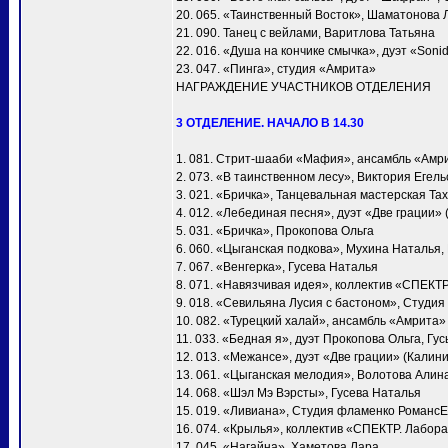
20. 065. «Таинственный Восток», Шаматонова 
21. 090. Танец с вейлами, Варитлова Татьяна
22. 016. «Душа на кончике смычка», дуэт «Soni
23. 047. «Пинга», студия «Амрита»
НАГРАЖДЕНИЕ УЧАСТНИКОВ ОТДЕЛЕНИЯ
3 ОТДЕЛЕНИЕ. НАЧАЛО В 14.30
1. 081. Стрит-шааби «Мафия», ансамбль «Амр
2. 073. «В таинственном лесу», Виктория Егел
3. 021. «Бричка», Танцевальная мастерская Т
4. 012. «Лебединая песня», дуэт «Две грации»
5. 031. «Бричка», Прокопова Ольга
6. 060. «Цыганская подкова», Мухина Наталья
7. 067. «Венгерка», Гусева Наталья
8. 071. «Навязчивая идея», коллектив «СПЕКТ
9. 018. «Севильяна Лусия с бастоном», Студия
10. 082. «Турецкий халай», ансамбль «Амрита»
11. 033. «Бедная я», дуэт Прокопова Ольга, Гу
12. 013. «Межансе», дуэт «Две грации» (Калин
13. 061. «Цыганская мелодия», Волотова Алин
14. 068. «Шэл Мэ Вэрсты», Гусева Наталья
15. 019. «Ливиана», Студия фламенко Романс
16. 074. «Крылья», коллектив «СПЕКТР. Лабора
17. 045. «Нагайна», Хаметова Лара