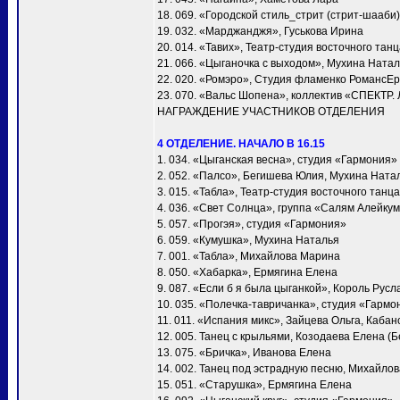
18. 069. «Городской стиль_стрит (стрит-шааби)
19. 032. «Марджанджя», Гуськова Ирина
20. 014. «Тавих», Театр-студия восточного та
21. 066. «Цыганочка с выходом», Мухина Ната
22. 020. «Ромэро», Студия фламенко РомансЕ
23. 070. «Вальс Шопена», коллектив «СПЕКТР.
НАГРАЖДЕНИЕ УЧАСТНИКОВ ОТДЕЛЕНИЯ
4 ОТДЕЛЕНИЕ. НАЧАЛО В 16.15
1. 034. «Цыганская весна», студия «Гармония»
2. 052. «Палсо», Бегишева Юлия, Мухина Ната
3. 015. «Табла», Театр-студия восточного тан
4. 036. «Свет Солнца», группа «Салям Алейку
5. 057. «Прогэя», студия «Гармония»
6. 059. «Кумушка», Мухина Наталья
7. 001. «Taбла», Михайлова Марина
8. 050. «Хабарка», Ермягина Елена
9. 087. «Если б я была цыганкой», Король Русл
10. 035. «Полечка-тавричанка», студия «Гармо
11. 011. «Испания микс», Зайцева Ольга, Каба
12. 005. Танец с крыльями, Козодаева Елена (Б
13. 075. «Бричка», Иванова Елена
14. 002. Танец под эстрадную песню, Михайло
15. 051. «Старушка», Ермягина Елена