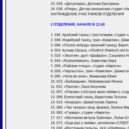
23. 028. «Датунчара», Долгова Екатерина
24. 038. «Pinga», Детско-юношеская студия «А
НАГРАЖДЕНИЕ УЧАСТНИКОВ ОТДЕЛЕНИЯ
2 ОТДЕЛЕНИЕ. НАЧАЛО В 12.40
1. 046. Арабский танец с тросточками, студия 
2. 008. Индийский танец, трио «Камелия», Ша
3. 088. «Посею лебеду» (казачий танец), Вари
4. 003. Колева Оксана, «ЛАлИтА ЛАвАнгА лАтА
5. 029. «Экзотик», дуэт «Шафран», Сазыкина 
6. 044. «Rudrashtakam», Хаметова Лара
7. 058. «Райские птицы», студия «Амрита»
8. 009. «Чарльстон», трио «Камелия», Шамато
9. 085. «Чоли ке пиче», Жаманова Юлия
10. 023. «Бабакарам», Любомирская Регина
11. 022. «Прогэя», Лана Киселева
12. 007. «Пчелка» («Острое жало любви»), сту
13. 089. Египетский танец, Варитлова Татьяна
14. 010. «Кхэроро», Шаматонова Лариса
15. 080. «Тан танана» (инд. фьюжн), Лузина М
16. 083. «Гхумар», студия «Амрита»
17. 017. «Молчание ветров. Бабочка», Лобан Е
18. 072. «Еще раз о любви», коллектив «СПЕК
19. 030. «Восточная сальса», дуэт «Шафран»,