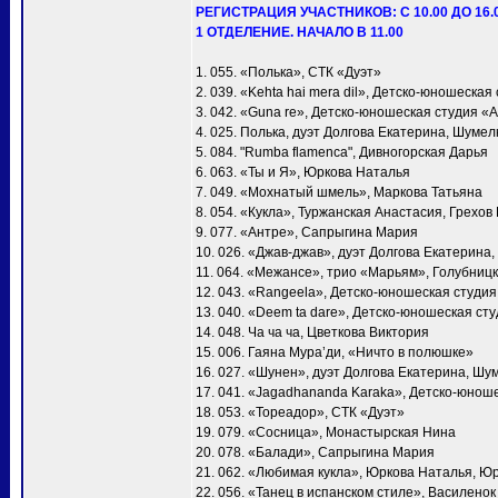
РЕГИСТРАЦИЯ УЧАСТНИКОВ: С 10.00 ДО 16.
1 ОТДЕЛЕНИЕ. НАЧАЛО В 11.00
1. 055. «Полька», СТК «Дуэт»
2. 039. «Kehta hai mera dil», Детско-юношеска
3. 042. «Guna re», Детско-юношеская студия «
4. 025. Полька, дуэт Долгова Екатерина, Шумел
5. 084. "Rumba flamenca", Дивногорская Дарья
6. 063. «Ты и Я», Юркова Наталья
7. 049. «Мохнатый шмель», Маркова Татьяна
8. 054. «Кукла», Туржанская Анастасия, Грехов
9. 077. «Антре», Сапрыгина Мария
10. 026. «Джав-джав», дуэт Долгова Екатерина
11. 064. «Межансе», трио «Марьям», Голубни
12. 043. «Rangeela», Детско-юношеская студи
13. 040. «Deem ta dare», Детско-юношеская ст
14. 048. Ча ча ча, Цветкова Виктория
15. 006. Гаяна Мура’ди, «Ничто в полюшке»
16. 027. «Шунен», дуэт Долгова Екатерина, Шу
17. 041. «Jagadhananda Karaka», Детско-юнош
18. 053. «Тореадор», СТК «Дуэт»
19. 079. «Сосница», Монастырская Нина
20. 078. «Балади», Сапрыгина Мария
21. 062. «Любимая кукла», Юркова Наталья, Ю
22. 056. «Танец в испанском стиле», Василено