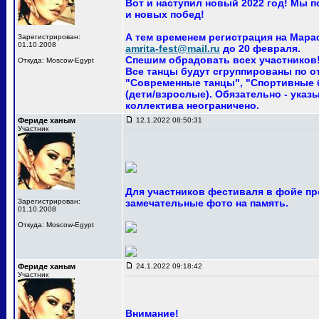
Вот и наступил новый 2022 год! Мы 
и новых побед!
А тем временем регистрация на Мара
Зарегистрирован:
01.10.2008
amrita-fest@mail.ru
до 20 февраля.
Спешим обрадовать всех участников! 
Откуда: Moscow-Egypt
Все танцы будут сгруппированы по о
"Современные танцы", "Спортивные ба
(дети/взрослые). Обязательно - указ
коллектива неограничено.
Фериде ханым
12.1.2022 08:50:31
Участник
Для участников фестиваля в фойе пр
Зарегистрирован:
замечательные фото на память.
01.10.2008
Откуда: Moscow-Egypt
Фериде ханым
24.1.2022 09:18:42
Участник
Внимание!