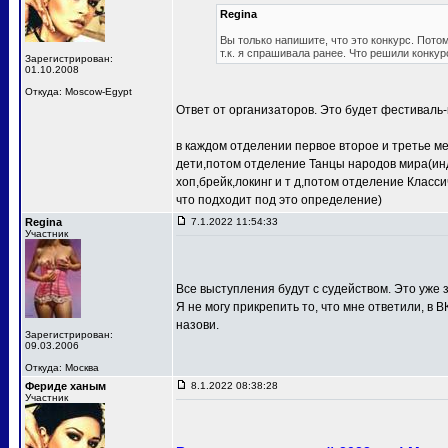
Regina
Вы только напишите, что это конкурс. Потом
т.к. я спрашивала ранее. Что решили конкур
Зарегистрирован:
01.10.2008
Откуда: Moscow-Egypt
Ответ от организаторов. Это будет фестиваль-
в каждом отделении первое второе и третье м
дети,потом отделение Танцы народов мира(ин
хоп,брейк,локинг и т д,потом отделение Клас
что подходит под это определение)
Regina
7.1.2022 11:54:33
Участник
Все выступления будут с судейством. Это уже з
Я не могу прикрепить то, что мне ответили, в В
назови.
Зарегистрирован:
09.03.2006
Откуда: Москва
Фериде ханым
8.1.2022 08:38:28
Участник