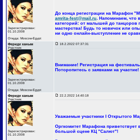
До конца регистрации на Марафон "Ма
amrita-fest@mail.ru
. Напоминаем, что
категорий: от малышей до танцоров п
мастерства! Будь то новичок или опы
Зарегистрирован:
01.10.2008
ни одно онлайн-выступление не сра
Откуда: Moscow-Egypt
Фериде ханым
18.2.2022 07:37:31
Участник
Внимание! Регистрация на фестиваль 
Поторопитесь с заявками на участие!
Зарегистрирован:
01.10.2008
Откуда: Moscow-Egypt
Фериде ханым
22.2.2022 14:40:18
Участник
Уважаемые участники I Открытого Ма
Оргкомитет Марафона приветствует ва
большой сцене КЦ "Салют"!
Зарегистрирован:
01.10.2008