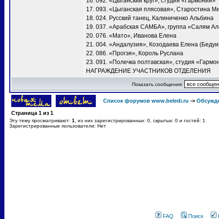
16. 092. «Цыганский круг», студия «Гармония»
17. 093. «Цыганская плясовая», Старостина М
18. 024. Русский танец, Калиниченко Альбина
19. 037. «Арабская САМБА», группа «Салям А
20. 076. «Мато», Иванова Елена
21. 004. «Андалузия», Козодаева Елена (Бедуи
22. 086. «Прогэя», Король Руслана
23. 091. «Полечка полтавская», студия «Гармо
НАГРАЖДЕНИЕ УЧАСТНИКОВ ОТДЕЛЕНИЯ
Показать сообщения:
Список форумов www.beledi.ru
->
Обсужд
Страница
1
из
1
Эту тему просматривают:
1
, из них зарегистрированных: 0, скрытых: 0 и гостей: 1
Зарегистрированные пользователи: Нет
FAQ
Поиск