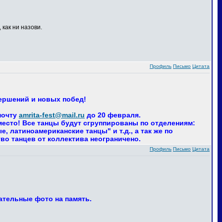
 как ни назови.
Профиль
Письмо
Цитата
вершений и новых побед!
почту
amrita-fest@mail.ru
до 20 февраля.
 место! Все танцы будут сгруппированы по отделениям:
 латиноамериканские танцы" и т.д., а так же по
тво танцев от коллектива неограничено.
Профиль
Письмо
Цитата
ательные фото на память.