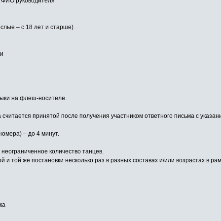
, ФИО руководителя
ослые – с 18 лет и старше)
ии
зыки на флеш-носителе.
а считается принятой после получения участником ответного письма с указан
омера) – до 4 минут.
 неограниченное количество танцев.
 и той же постановки несколько раз в разных составах и/или возрастах в ра
ка