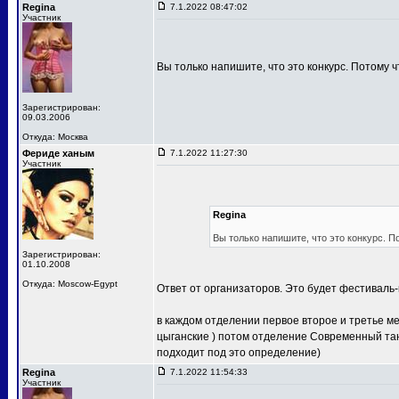
Regina
7.1.2022 08:47:02
Участник
Вы только напишите, что это конкурс. Потому ч
Зарегистрирован:
09.03.2006
Откуда: Москва
Фериде ханым
7.1.2022 11:27:30
Участник
Regina
Вы только напишите, что это конкурс. П
Зарегистрирован:
01.10.2008
Откуда: Moscow-Egypt
Ответ от организаторов. Это будет фестиваль-
в каждом отделении первое второе и третье м
цыганские ) потом отделение Современный тан
подходит под это определение)
Regina
7.1.2022 11:54:33
Участник