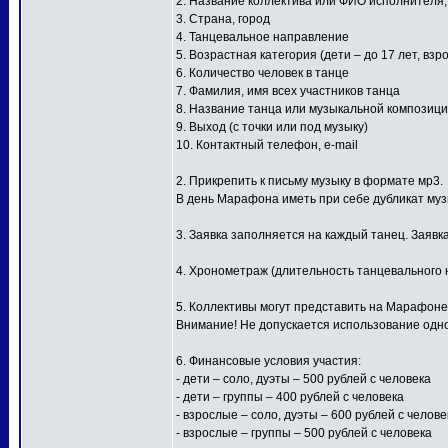
2. Название коллектива или ФИО исполнителя
3. Страна, город
4. Танцевальное направление
5. Возрастная категория (дети – до 17 лет, взр
6. Количество человек в танце
7. Фамилия, имя всех участников танца
8. Название танца или музыкальной композиц
9. Выход (с точки или под музыку)
10. Контактный телефон, e-mail
2. Прикрепить к письму музыку в формате мр3.
В день Марафона иметь при себе дубликат му
3. Заявка заполняется на каждый танец. Заявк
4. Хронометраж (длительность танцевального н
5. Коллективы могут представить на Марафоне
Внимание! Не допускается использование одной
6. Финансовые условия участия:
- дети – соло, дуэты – 500 рублей с человека
- дети – группы – 400 рублей с человека
- взрослые – соло, дуэты – 600 рублей с челове
- взрослые – группы – 500 рублей с человека