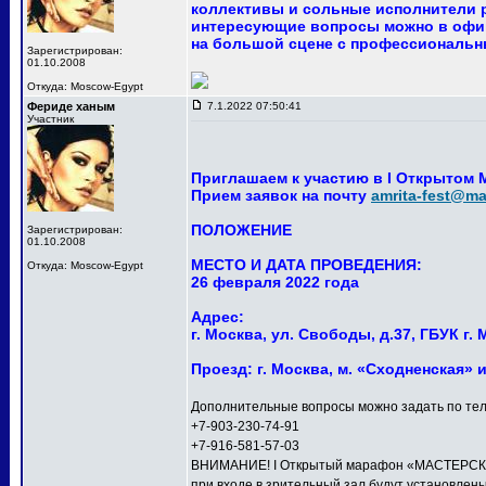
коллективы и сольные исполнители р
интересующие вопросы можно в офи
на большой сцене с профессиональны
Зарегистрирован:
01.10.2008
Откуда: Moscow-Egypt
Фериде ханым
7.1.2022 07:50:41
Участник
Приглашаем к участию в I Открытом
Прием заявок на почту
amrita-fest@mai
ПОЛОЖЕНИЕ
Зарегистрирован:
01.10.2008
МЕСТО И ДАТА ПРОВЕДЕНИЯ:
Откуда: Moscow-Egypt
26 февраля 2022 года
Адрес:
г. Москва, ул. Свободы, д.37, ГБУК 
Проезд: г. Москва, м. «Сходненская» 
Дополнительные вопросы можно задать по тел
+7-903-230-74-91
+7-916-581-57-03
ВНИМАНИЕ! I Открытый марафон «МАСТЕРСКАЯ 
при входе в зрительный зал будут установлен