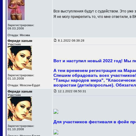
Все выступления будут с судейством. Это уже з
Я не могу прикрепить то, что мне ответили, в В
Зарегистрирован:
09.03.2006
Откуда: Москва
Фериде ханым
8.1.2022 08:38:28
Участник
Вот и наступил новый 2022 год! Мы 
А тем временем регистрация на Мара
Спешим обрадовать всех участников! 
Зарегистрирован:
01.10.2008
"Танцы народов мира", "Классический
возрастам (дети/взрослые). Обязател
Откуда: Moscow-Egypt
Фериде ханым
12.1.2022 08:50:31
Участник
Для участников фестиваля в фойе пр
Зарегистрирован:
01.10.2008
Откуда: Moscow-Egypt