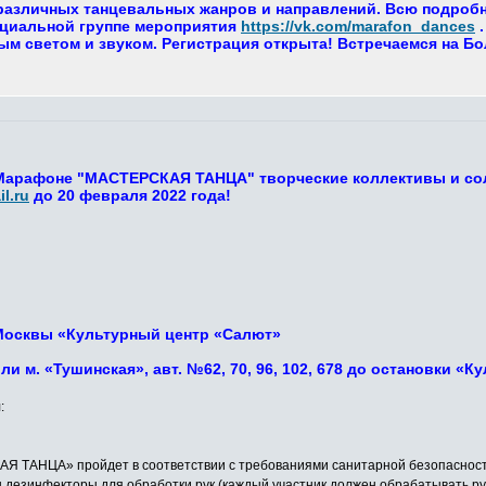
азличных танцевальных жанров и направлений. Всю подробну
циальной группе мероприятия
https://vk.com/marafon_dances
.
м светом и звуком. Регистрация открыта! Встречаемся на Б
 Марафоне "МАСТЕРСКАЯ ТАНЦА" творческие коллективы и со
l.ru
до 20 февраля 2022 года!
г. Москвы «Культурный центр «Салют»
или м. «Тушинская», авт. №62, 70, 96, 102, 678 до остановки «
:
ТАНЦА» пройдет в соответствии с требованиями санитарной безопасности 
ы дезинфекторы для обработки рук (каждый участник должен обрабатывать ру