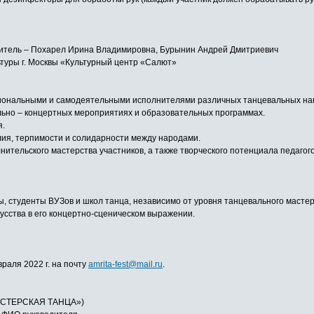
одитель – Похарел Ирина Владимировна, Бурынин Андрей Дмитриевич
туры г. Москвы «Культурный центр «Салют»
сиональными и самодеятельными исполнителями различных танцевальных на
льно – концертных мероприятиях и образовательных программах.
я.
лия, терпимости и солидарности между народами.
нительского мастерства участников, а также творческого потенциала педаг
 студенты ВУЗов и школ танца, независимо от уровня танцевального мастерс
сства в его концертно-сценическом выражении.
враля 2022 г. на почту
amrita-fest@mail.ru
.
СТЕРСКАЯ ТАНЦА»)