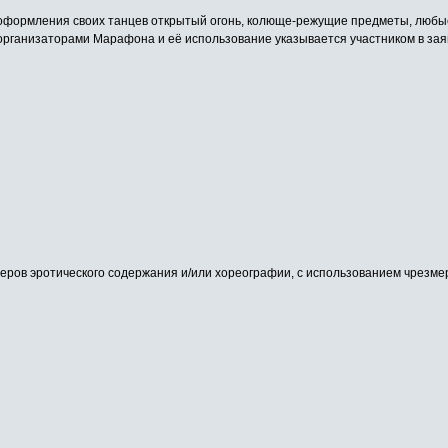
 оформления своих танцев открытый огонь, колюще-режущие предметы, любые
организаторами Марафона и её использование указывается участником в зая
еров эротического содержания и/или хореографии, с использованием чрезм