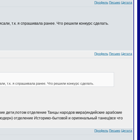
Профиль
Письмо
Цитата
сали, т.к. я спрашивала ранее. Что решили конкурс сделать.
Профиль
Письмо
Цитата
ли, т.к. я спрашивала ранее. Что решили конкурс сделать.
ение дети,потом отделение Танцы народов мира(индийские арабские
 модерн) отделение Историко-бытовой и оригинальный танец(все что
Профиль
Письмо
Цитата