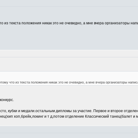
то из текста положения никак это не очевидно, а мне вчера организаторы напи
отому что из текста положения никак это не очевидно, а мне вчера организаторы написа
конкурс.
есто, кубки и медали.остальным дипломы за участие. Первое и второе отдел
ец(хип хоп,брейк,локинг и т д,потом отделение Классический танец(балет и