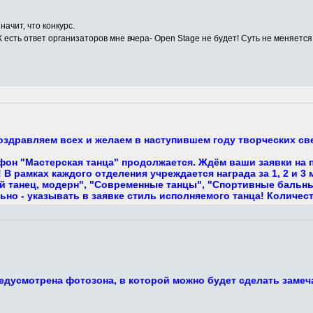
начит, что конкурс.
К есть ответ организаторов мне вчера- Open Stage не будет! Суть не меняется,
поздравляем всех и желаем в наступившем году творческих с
фон "Мастерская танца" продолжается. Ждём ваши заявки на 
В рамках каждого отделения учреждается награда за 1, 2 и 3
 танец, модерн", "Современные танцы", "Спортивные бальные,
ьно - указывать в заявке стиль исполняемого танца! Количес
едусмотрена фотозона, в которой можно будет сделать замеч