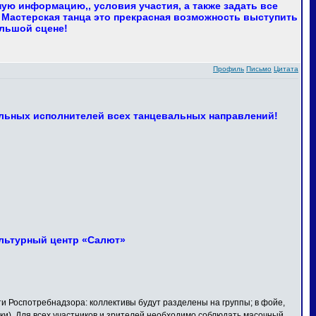
ю информацию,, условия участия, а также задать все
 Мастерская танца это прекрасная возможность выступить
ольшой сцене!
Профиль
Письмо
Цитата
льных исполнителей всех танцевальных направлений!
Культурный центр «Салют»
Роспотребнадзора: коллективы будут разделены на группы; в фойе,
ки). Для всех участников и зрителей необходимо соблюдать масочный