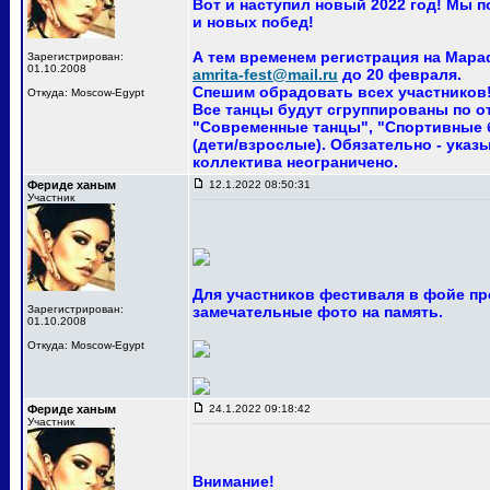
Вот и наступил новый 2022 год! Мы 
и новых побед!
А тем временем регистрация на Мара
Зарегистрирован:
01.10.2008
amrita-fest@mail.ru
до 20 февраля.
Спешим обрадовать всех участников! 
Откуда: Moscow-Egypt
Все танцы будут сгруппированы по о
"Современные танцы", "Спортивные ба
(дети/взрослые). Обязательно - указ
коллектива неограничено.
Фериде ханым
12.1.2022 08:50:31
Участник
Для участников фестиваля в фойе пр
Зарегистрирован:
замечательные фото на память.
01.10.2008
Откуда: Moscow-Egypt
Фериде ханым
24.1.2022 09:18:42
Участник
Внимание!