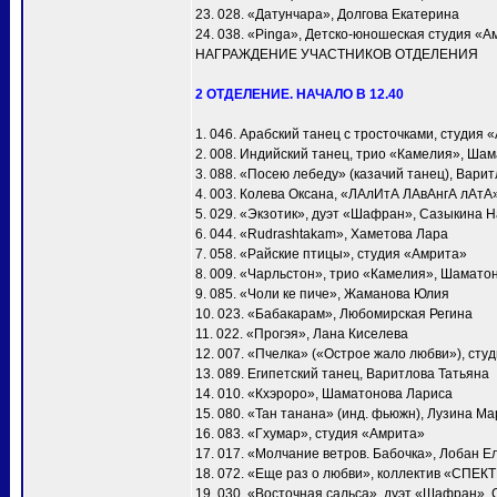
23. 028. «Датунчара», Долгова Екатерина
24. 038. «Pinga», Детско-юношеская студия «А
НАГРАЖДЕНИЕ УЧАСТНИКОВ ОТДЕЛЕНИЯ
2 ОТДЕЛЕНИЕ. НАЧАЛО В 12.40
1. 046. Арабский танец с тросточками, студия 
2. 008. Индийский танец, трио «Камелия», Ша
3. 088. «Посею лебеду» (казачий танец), Вари
4. 003. Колева Оксана, «ЛАлИтА ЛАвАнгА лАтА
5. 029. «Экзотик», дуэт «Шафран», Сазыкина 
6. 044. «Rudrashtakam», Хаметова Лара
7. 058. «Райские птицы», студия «Амрита»
8. 009. «Чарльстон», трио «Камелия», Шамато
9. 085. «Чоли ке пиче», Жаманова Юлия
10. 023. «Бабакарам», Любомирская Регина
11. 022. «Прогэя», Лана Киселева
12. 007. «Пчелка» («Острое жало любви»), сту
13. 089. Египетский танец, Варитлова Татьяна
14. 010. «Кхэроро», Шаматонова Лариса
15. 080. «Тан танана» (инд. фьюжн), Лузина М
16. 083. «Гхумар», студия «Амрита»
17. 017. «Молчание ветров. Бабочка», Лобан Е
18. 072. «Еще раз о любви», коллектив «СПЕК
19. 030. «Восточная сальса», дуэт «Шафран»,