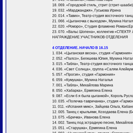
18. 069. «Городской стиль_стрит (стрит-шааби)
19. 032. «Марджанджя», Гуськова Ирина
20. 014. «Тавих», Театр-студия восточного та
21. 066. «Цыганочка с выходом», Мухина Ната
22. 020. «Ромэро», Студия фламенко РомансЕ
23. 070. «Вальс Шопена», коллектив «СПЕКТР.
НАГРАЖДЕНИЕ УЧАСТНИКОВ ОТДЕЛЕНИЯ
4 ОТДЕЛЕНИЕ. НАЧАЛО В 16.15
1. 034. «Цыганская весна», студия «Гармония»
2. 052. «Палсо», Бегишева Юлия, Мухина Ната
3. 015. «Табла», Театр-студия восточного тан
4. 036. «Свет Солнца», группа «Салям Алейку
5. 057. «Прогэя», студия «Гармония»
6. 059. «Кумушка», Мухина Наталья
7. 001. «Taбла», Михайлова Марина
8. 050. «Хабарка», Ермягина Елена
9. 087. «Если б я была цыганкой», Король Русл
10. 035. «Полечка-тавричанка», студия «Гармо
11. 011. «Испания микс», Зайцева Ольга, Каба
12. 005. Танец с крыльями, Козодаева Елена (Б
13. 075. «Бричка», Иванова Елена
14. 002. Танец под эстрадную песню, Михайло
15. 051. «Старушка», Ермягина Елена