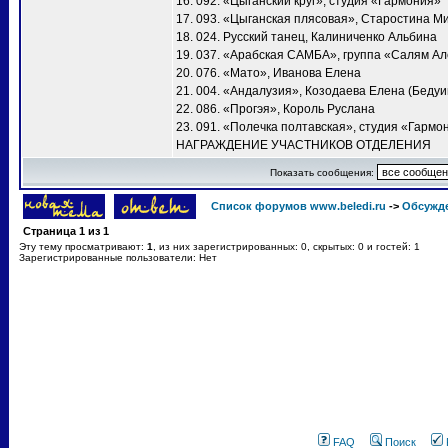
16. 092. «Цыганский круг», студия «Гармония»
17. 093. «Цыганская плясовая», Старостина М
18. 024. Русский танец, Калиниченко Альбина
19. 037. «Арабская САМБА», группа «Салям А
20. 076. «Мато», Иванова Елена
21. 004. «Андалузия», Козодаева Елена (Бедуи
22. 086. «Прогэя», Король Руслана
23. 091. «Полечка полтавская», студия «Гармо
НАГРАЖДЕНИЕ УЧАСТНИКОВ ОТДЕЛЕНИЯ
Показать сообщения:
Список форумов www.beledi.ru
->
Обсужд
Страница
1
из
1
Эту тему просматривают:
1
, из них зарегистрированных: 0, скрытых: 0 и гостей: 1
Зарегистрированные пользователи: Нет
FAQ
Поиск