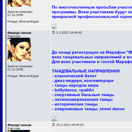
По многочисленным просьбам участни
программы. Всем участникам будут в
Зарегистрирован:
01.10.2008
прекрасной профессиональной сцене
Откуда: Moscow-Egypt
Фериде ханым
2.2.2022 14:49:40
Участник
До конца регистрации на Марафон "М
всех танцевальных направлений и вс
Для всех участников и гостей Мараф
Зарегистрирован:
01.10.2008
ТАНЦЕВАЛЬНЫЕ НАПРАВЛЕНИЯ
- классический балет
Откуда: Moscow-Egypt
- джаз-модерн, контемпорари
- танцы народов мира
- bellydance, трайбл
- спортивные бальные танцы
- латиноамериканские танцы
- исторические танцы
- современные танцы, street dance
Фериде ханым
15.2.2022 09:40:25
Участник