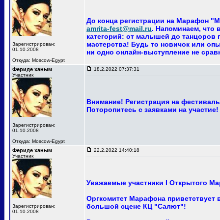
До конца регистрации на Марафон "Ма
amrita-fest@mail.ru
. Напоминаем, что
категорий: от малышей до танцоров п
мастерства! Будь то новичок или опы
Зарегистрирован:
01.10.2008
ни одно онлайн-выступление не сра
Откуда: Moscow-Egypt
Фериде ханым
18.2.2022 07:37:31
Участник
Внимание! Регистрация на фестиваль 
Поторопитесь с заявками на участие!
Зарегистрирован:
01.10.2008
Откуда: Moscow-Egypt
Фериде ханым
22.2.2022 14:40:18
Участник
Уважаемые участники I Открытого Ма
Оргкомитет Марафона приветствует ва
большой сцене КЦ "Салют"!
Зарегистрирован:
01.10.2008