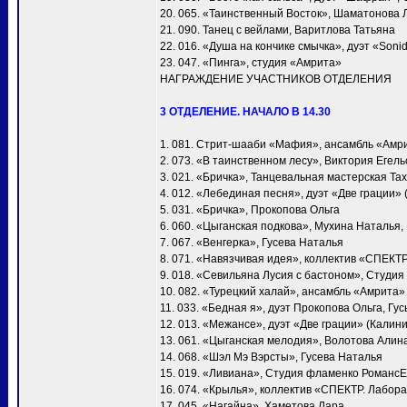
20. 065. «Таинственный Восток», Шаматонова 
21. 090. Танец с вейлами, Варитлова Татьяна
22. 016. «Душа на кончике смычка», дуэт «Soni
23. 047. «Пинга», студия «Амрита»
НАГРАЖДЕНИЕ УЧАСТНИКОВ ОТДЕЛЕНИЯ
3 ОТДЕЛЕНИЕ. НАЧАЛО В 14.30
1. 081. Стрит-шааби «Мафия», ансамбль «Амр
2. 073. «В таинственном лесу», Виктория Егел
3. 021. «Бричка», Танцевальная мастерская Т
4. 012. «Лебединая песня», дуэт «Две грации»
5. 031. «Бричка», Прокопова Ольга
6. 060. «Цыганская подкова», Мухина Наталья
7. 067. «Венгерка», Гусева Наталья
8. 071. «Навязчивая идея», коллектив «СПЕКТ
9. 018. «Севильяна Лусия с бастоном», Студия
10. 082. «Турецкий халай», ансамбль «Амрита»
11. 033. «Бедная я», дуэт Прокопова Ольга, Гу
12. 013. «Межансе», дуэт «Две грации» (Калин
13. 061. «Цыганская мелодия», Волотова Алин
14. 068. «Шэл Мэ Вэрсты», Гусева Наталья
15. 019. «Ливиана», Студия фламенко Романс
16. 074. «Крылья», коллектив «СПЕКТР. Лабора
17. 045. «Нагайна», Хаметова Лара