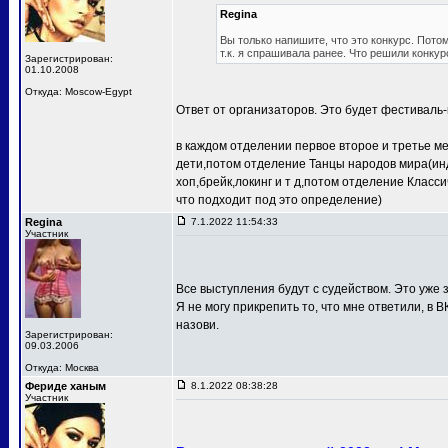
Regina
Вы только напишите, что это конкурс. Потом
т.к. я спрашивала ранее. Что решили конкур
Зарегистрирован:
01.10.2008
Откуда: Moscow-Egypt
Ответ от организаторов. Это будет фестиваль-
в каждом отделении первое второе и третье м
дети,потом отделение Танцы народов мира(ин
хоп,брейк,локинг и т д,потом отделение Клас
что подходит под это определение)
Regina
7.1.2022 11:54:33
Участник
Все выступления будут с судейством. Это уже з
Я не могу прикрепить то, что мне ответили, в В
назови.
Зарегистрирован:
09.03.2006
Откуда: Москва
Фериде ханым
8.1.2022 08:38:28
Участник