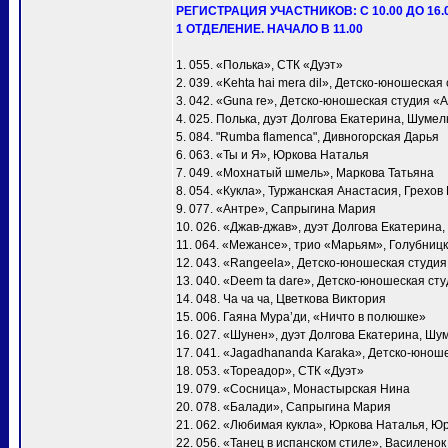
РЕГИСТРАЦИЯ УЧАСТНИКОВ: С 10.00 ДО 16.
1 ОТДЕЛЕНИЕ. НАЧАЛО В 11.00
1. 055. «Полька», СТК «Дуэт»
2. 039. «Kehta hai mera dil», Детско-юношеска
3. 042. «Guna re», Детско-юношеская студия «
4. 025. Полька, дуэт Долгова Екатерина, Шумел
5. 084. "Rumba flamenca", Дивногорская Дарья
6. 063. «Ты и Я», Юркова Наталья
7. 049. «Мохнатый шмель», Маркова Татьяна
8. 054. «Кукла», Туржанская Анастасия, Грехов
9. 077. «Антре», Сапрыгина Мария
10. 026. «Джав-джав», дуэт Долгова Екатерина
11. 064. «Межансе», трио «Марьям», Голубни
12. 043. «Rangeela», Детско-юношеская студи
13. 040. «Deem ta dare», Детско-юношеская ст
14. 048. Ча ча ча, Цветкова Виктория
15. 006. Гаяна Мура’ди, «Ничто в полюшке»
16. 027. «Шунен», дуэт Долгова Екатерина, Шу
17. 041. «Jagadhananda Karaka», Детско-юнош
18. 053. «Тореадор», СТК «Дуэт»
19. 079. «Сосница», Монастырская Нина
20. 078. «Балади», Сапрыгина Мария
21. 062. «Любимая кукла», Юркова Наталья, Ю
22. 056. «Танец в испанском стиле», Василено