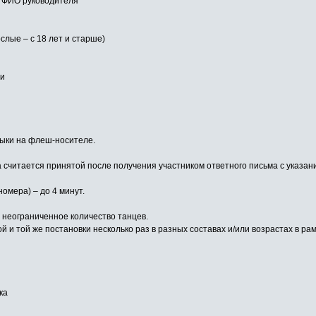
, ФИО руководителя
ослые – с 18 лет и старше)
ии
зыки на флеш-носителе.
а считается принятой после получения участником ответного письма с указан
омера) – до 4 минут.
 неограниченное количество танцев.
 и той же постановки несколько раз в разных составах и/или возрастах в ра
ка