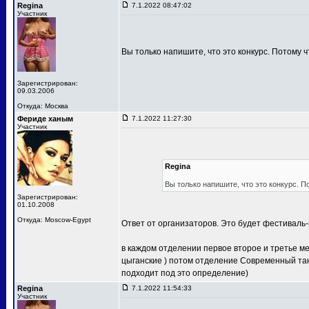
Regina
7.1.2022 08:47:02
Участник
Вы только напишите, что это конкурс. Потому ч
Зарегистрирован:
09.03.2006
Откуда: Москва
Фериде ханым
7.1.2022 11:27:30
Участник
Regina
Вы только напишите, что это конкурс. П
Зарегистрирован:
01.10.2008
Откуда: Moscow-Egypt
Ответ от организаторов. Это будет фестиваль-
в каждом отделении первое второе и третье м
цыганские ) потом отделение Современный тан
подходит под это определение)
Regina
7.1.2022 11:54:33
Участник