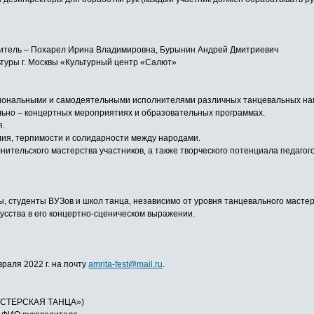
одитель – Похарел Ирина Владимировна, Бурынин Андрей Дмитриевич
туры г. Москвы «Культурный центр «Салют»
сиональными и самодеятельными исполнителями различных танцевальных на
льно – концертных мероприятиях и образовательных программах.
я.
лия, терпимости и солидарности между народами.
нительского мастерства участников, а также творческого потенциала педаг
 студенты ВУЗов и школ танца, независимо от уровня танцевального мастерс
сства в его концертно-сценическом выражении.
враля 2022 г. на почту
amrita-fest@mail.ru
.
СТЕРСКАЯ ТАНЦА»)