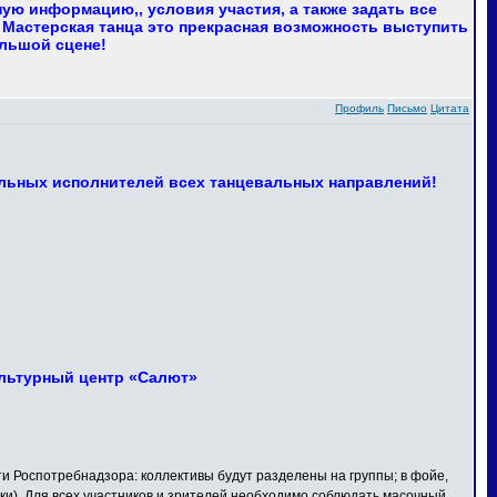
ю информацию,, условия участия, а также задать все
 Мастерская танца это прекрасная возможность выступить
ольшой сцене!
Профиль
Письмо
Цитата
льных исполнителей всех танцевальных направлений!
Культурный центр «Салют»
Роспотребнадзора: коллективы будут разделены на группы; в фойе,
ки). Для всех участников и зрителей необходимо соблюдать масочный