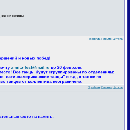
 как ни назови.
Профиль
Письмо
Цитата
вершений и новых побед!
почту
amrita-fest@mail.ru
до 20 февраля.
 место! Все танцы будут сгруппированы по отделениям:
 латиноамериканские танцы" и т.д., а так же по
тво танцев от коллектива неограничено.
Профиль
Письмо
Цитата
ательные фото на память.