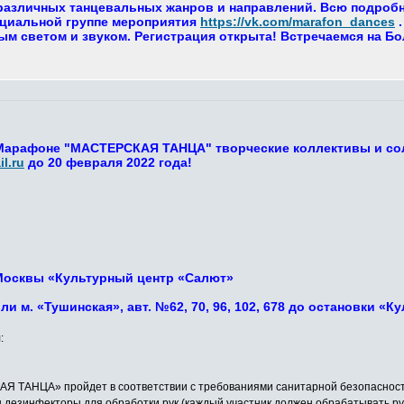
азличных танцевальных жанров и направлений. Всю подробну
циальной группе мероприятия
https://vk.com/marafon_dances
.
м светом и звуком. Регистрация открыта! Встречаемся на Б
 Марафоне "МАСТЕРСКАЯ ТАНЦА" творческие коллективы и со
l.ru
до 20 февраля 2022 года!
г. Москвы «Культурный центр «Салют»
или м. «Тушинская», авт. №62, 70, 96, 102, 678 до остановки «
:
ТАНЦА» пройдет в соответствии с требованиями санитарной безопасности 
ы дезинфекторы для обработки рук (каждый участник должен обрабатывать ру