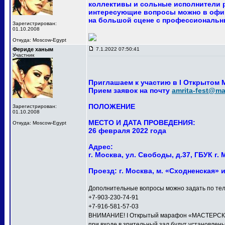
коллективы и сольные исполнители р
интересующие вопросы можно в офи
на большой сцене с профессиональны
Зарегистрирован:
01.10.2008
Откуда: Moscow-Egypt
Фериде ханым
7.1.2022 07:50:41
Участник
Приглашаем к участию в I Открытом
Прием заявок на почту
amrita-fest@mai
ПОЛОЖЕНИЕ
Зарегистрирован:
01.10.2008
МЕСТО И ДАТА ПРОВЕДЕНИЯ:
Откуда: Moscow-Egypt
26 февраля 2022 года
Адрес:
г. Москва, ул. Свободы, д.37, ГБУК 
Проезд: г. Москва, м. «Сходненская» 
Дополнительные вопросы можно задать по тел
+7-903-230-74-91
+7-916-581-57-03
ВНИМАНИЕ! I Открытый марафон «МАСТЕРСКАЯ 
при входе в зрительный зал будут установлен