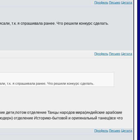
Профиль
Письмо
Цитата
сали, т.к. я спрашивала ранее. Что решили конкурс сделать.
Профиль
Письмо
Цитата
ли, т.к. я спрашивала ранее. Что решили конкурс сделать.
ение дети,потом отделение Танцы народов мира(индийские арабские
 модерн) отделение Историко-бытовой и оригинальный танец(все что
Профиль
Письмо
Цитата