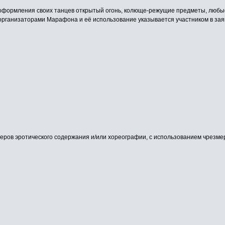
 оформления своих танцев открытый огонь, колюще-режущие предметы, любые
организаторами Марафона и её использование указывается участником в зая
еров эротического содержания и/или хореографии, с использованием чрезм