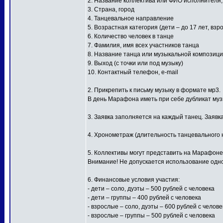
2. Название коллектива или ФИО исполнителя
3. Страна, город
4. Танцевальное направление
5. Возрастная категория (дети – до 17 лет, взр
6. Количество человек в танце
7. Фамилия, имя всех участников танца
8. Название танца или музыкальной композиц
9. Выход (с точки или под музыку)
10. Контактный телефон, e-mail
2. Прикрепить к письму музыку в формате мр3.
В день Марафона иметь при себе дубликат му
3. Заявка заполняется на каждый танец. Заявк
4. Хронометраж (длительность танцевального н
5. Коллективы могут представить на Марафоне
Внимание! Не допускается использование одной
6. Финансовые условия участия:
- дети – соло, дуэты – 500 рублей с человека
- дети – группы – 400 рублей с человека
- взрослые – соло, дуэты – 600 рублей с челове
- взрослые – группы – 500 рублей с человека