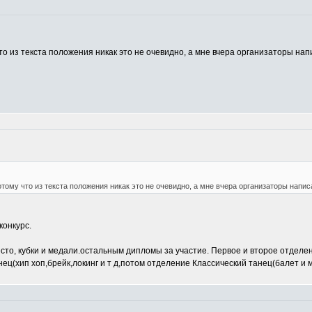
то из текста положения никак это не очевидно, а мне вчера организаторы напи
отому что из текста положения никак это не очевидно, а мне вчера организаторы написа
конкурс.
есто, кубки и медали.остальным дипломы за участие. Первое и второе отдел
ец(хип хоп,брейк,локинг и т д,потом отделение Классический танец(балет и