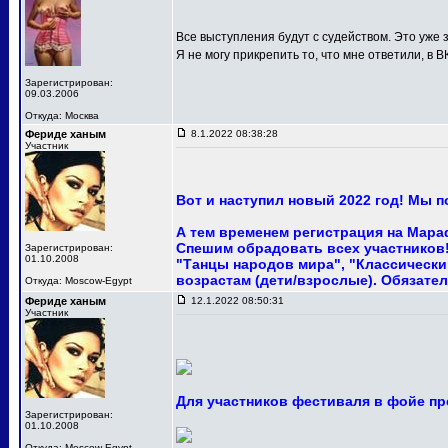
Все выступления будут с судейством. Это уже з
Я не могу прикрепить то, что мне ответили, в В
Зарегистрирован:
09.03.2006
Откуда: Москва
Фериде ханым
8.1.2022 08:38:28
Участник
Вот и наступил новый 2022 год! Мы 
А тем временем регистрация на Мара
Спешим обрадовать всех участников! 
Зарегистрирован:
01.10.2008
"Танцы народов мира", "Классический
возрастам (дети/взрослые). Обязател
Откуда: Moscow-Egypt
Фериде ханым
12.1.2022 08:50:31
Участник
Для участников фестиваля в фойе пр
Зарегистрирован:
01.10.2008
Откуда: Moscow-Egypt