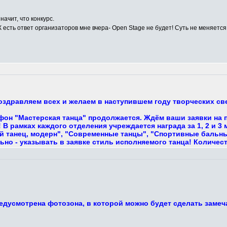
начит, что конкурс.
К есть ответ организаторов мне вчера- Open Stage не будет! Суть не меняется,
поздравляем всех и желаем в наступившем году творческих с
фон "Мастерская танца" продолжается. Ждём ваши заявки на 
В рамках каждого отделения учреждается награда за 1, 2 и 3
 танец, модерн", "Современные танцы", "Спортивные бальные,
ьно - указывать в заявке стиль исполняемого танца! Количес
едусмотрена фотозона, в которой можно будет сделать замеч