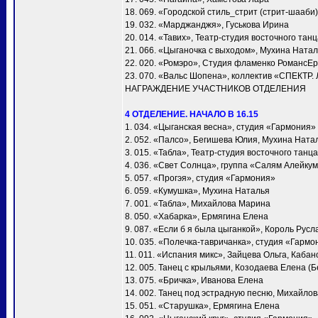
18. 069. «Городской стиль_стрит (стрит-шааби)
19. 032. «Марджанджя», Гуськова Ирина
20. 014. «Тавих», Театр-студия восточного та
21. 066. «Цыганочка с выходом», Мухина Ната
22. 020. «Ромэро», Студия фламенко РомансЕ
23. 070. «Вальс Шопена», коллектив «СПЕКТР.
НАГРАЖДЕНИЕ УЧАСТНИКОВ ОТДЕЛЕНИЯ
4 ОТДЕЛЕНИЕ. НАЧАЛО В 16.15
1. 034. «Цыганская весна», студия «Гармония»
2. 052. «Палсо», Бегишева Юлия, Мухина Ната
3. 015. «Табла», Театр-студия восточного тан
4. 036. «Свет Солнца», группа «Салям Алейку
5. 057. «Прогэя», студия «Гармония»
6. 059. «Кумушка», Мухина Наталья
7. 001. «Taбла», Михайлова Марина
8. 050. «Хабарка», Ермягина Елена
9. 087. «Если б я была цыганкой», Король Русл
10. 035. «Полечка-тавричанка», студия «Гармо
11. 011. «Испания микс», Зайцева Ольга, Каба
12. 005. Танец с крыльями, Козодаева Елена (Б
13. 075. «Бричка», Иванова Елена
14. 002. Танец под эстрадную песню, Михайло
15. 051. «Старушка», Ермягина Елена