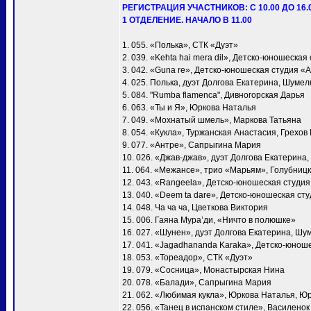
РЕГИСТРАЦИЯ УЧАСТНИКОВ: С 10.00 ДО 16.
1 ОТДЕЛЕНИЕ. НАЧАЛО В 11.00
1. 055. «Полька», СТК «Дуэт»
2. 039. «Kehta hai mera dil», Детско-юношеска
3. 042. «Guna re», Детско-юношеская студия «
4. 025. Полька, дуэт Долгова Екатерина, Шумел
5. 084. "Rumba flamenca", Дивногорская Дарья
6. 063. «Ты и Я», Юркова Наталья
7. 049. «Мохнатый шмель», Маркова Татьяна
8. 054. «Кукла», Туржанская Анастасия, Грехов
9. 077. «Антре», Сапрыгина Мария
10. 026. «Джав-джав», дуэт Долгова Екатерина
11. 064. «Межансе», трио «Марьям», Голубни
12. 043. «Rangeela», Детско-юношеская студи
13. 040. «Deem ta dare», Детско-юношеская ст
14. 048. Ча ча ча, Цветкова Виктория
15. 006. Гаяна Мура’ди, «Ничто в полюшке»
16. 027. «Шунен», дуэт Долгова Екатерина, Шу
17. 041. «Jagadhananda Karaka», Детско-юнош
18. 053. «Тореадор», СТК «Дуэт»
19. 079. «Сосница», Монастырская Нина
20. 078. «Балади», Сапрыгина Мария
21. 062. «Любимая кукла», Юркова Наталья, Ю
22. 056. «Танец в испанском стиле», Василено