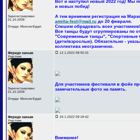
Вот и наступил новый 2022 год! Мы 
и новых побед!
А тем временем регистрация на Мара
Зарегистрирован:
01.10.2008
amrita-fest@mail.ru
до 20 февраля.
Спешим обрадовать всех участников! 
Откуда: Moscow-Egypt
Все танцы будут сгруппированы по о
"Современные танцы", "Спортивные ба
(дети/взрослые). Обязательно - указ
коллектива неограничено.
Фериде ханым
12.1.2022 08:50:31
Участник
Для участников фестиваля в фойе пр
Зарегистрирован:
замечательные фото на память.
01.10.2008
Откуда: Moscow-Egypt
Фериде ханым
24.1.2022 09:18:42
Участник
Внимание!