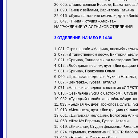
20. 065. «Таинственный Восток», Шаматонова 
21. 090. Танец с вейлами, Варитлова Татьяна
22. 016. «Душа на кончике смычка», дуэт «Soni
23. 047. «Пинга», студия «Амрита»
НАГРАЖДЕНИЕ УЧАСТНИКОВ ОТДЕЛЕНИЯ
3 ОТДЕЛЕНИЕ. НАЧАЛО В 14.30
1. 081. Стрит-шааби «Мафия», ансамбль «Амр
2. 073. «В таинственном лесу», Виктория Егел
3. 021. «Бричка», Танцевальная мастерская Т
4. 012. «Лебединая песня», дуэт «Две грации»
5. 031. «Бричка», Прокопова Ольга
6. 060. «Цыганская подкова», Мухина Наталья
7. 067. «Венгерка», Гусева Наталья
8. 071. «Навязчивая идея», коллектив «СПЕКТ
9. 018. «Севильяна Лусия с бастоном», Студия
10. 082. «Турецкий халай», ансамбль «Амрита»
11. 033. «Бедная я», дуэт Прокопова Ольга, Гу
12. 013. «Межансе», дуэт «Две грации» (Калин
13. 061. «Цыганская мелодия», Волотова Алин
14. 068. «Шэл Мэ Вэрсты», Гусева Наталья
15. 019. «Ливиана», Студия фламенко Романс
16. 074. «Крылья», коллектив «СПЕКТР. Лабора
17. 045. «Нагайна», Хаметова Лара