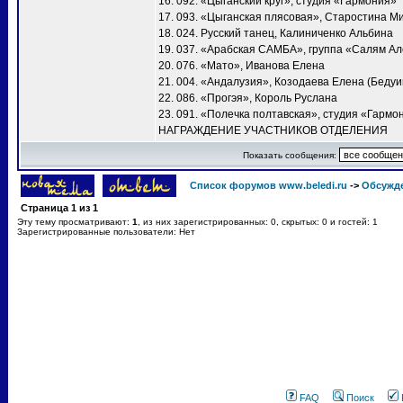
16. 092. «Цыганский круг», студия «Гармония»
17. 093. «Цыганская плясовая», Старостина М
18. 024. Русский танец, Калиниченко Альбина
19. 037. «Арабская САМБА», группа «Салям А
20. 076. «Мато», Иванова Елена
21. 004. «Андалузия», Козодаева Елена (Бедуи
22. 086. «Прогэя», Король Руслана
23. 091. «Полечка полтавская», студия «Гармо
НАГРАЖДЕНИЕ УЧАСТНИКОВ ОТДЕЛЕНИЯ
Показать сообщения:
Список форумов www.beledi.ru
->
Обсужд
Страница
1
из
1
Эту тему просматривают:
1
, из них зарегистрированных: 0, скрытых: 0 и гостей: 1
Зарегистрированные пользователи: Нет
FAQ
Поиск