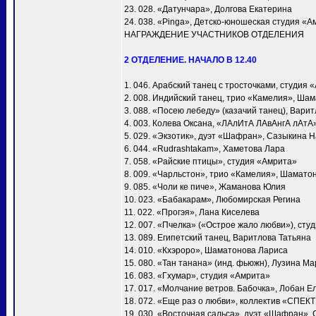
23. 028. «Датунчара», Долгова Екатерина
24. 038. «Pinga», Детско-юношеская студия «А
НАГРАЖДЕНИЕ УЧАСТНИКОВ ОТДЕЛЕНИЯ
2 ОТДЕЛЕНИЕ. НАЧАЛО В 12.40
1. 046. Арабский танец с тросточками, студия 
2. 008. Индийский танец, трио «Камелия», Ша
3. 088. «Посею лебеду» (казачий танец), Вари
4. 003. Колева Оксана, «ЛАлИтА ЛАвАнгА лАтА
5. 029. «Экзотик», дуэт «Шафран», Сазыкина 
6. 044. «Rudrashtakam», Хаметова Лара
7. 058. «Райские птицы», студия «Амрита»
8. 009. «Чарльстон», трио «Камелия», Шамато
9. 085. «Чоли ке пиче», Жаманова Юлия
10. 023. «Бабакарам», Любомирская Регина
11. 022. «Прогэя», Лана Киселева
12. 007. «Пчелка» («Острое жало любви»), сту
13. 089. Египетский танец, Варитлова Татьяна
14. 010. «Кхэроро», Шаматонова Лариса
15. 080. «Тан танана» (инд. фьюжн), Лузина М
16. 083. «Гхумар», студия «Амрита»
17. 017. «Молчание ветров. Бабочка», Лобан Е
18. 072. «Еще раз о любви», коллектив «СПЕК
19. 030. «Восточная сальса», дуэт «Шафран»,