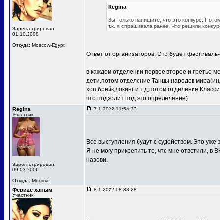
Regina
Вы только напишите, что это конкурс. Потом
т.к. я спрашивала ранее. Что решили конкур
Зарегистрирован:
01.10.2008
Откуда: Moscow-Egypt
Ответ от организаторов. Это будет фестиваль-
в каждом отделении первое второе и третье м
дети,потом отделение Танцы народов мира(ин
хоп,брейк,локинг и т д,потом отделение Клас
что подходит под это определение)
Regina
7.1.2022 11:54:33
Участник
Все выступления будут с судейством. Это уже з
Я не могу прикрепить то, что мне ответили, в В
назови.
Зарегистрирован:
09.03.2006
Откуда: Москва
Фериде ханым
8.1.2022 08:38:28
Участник