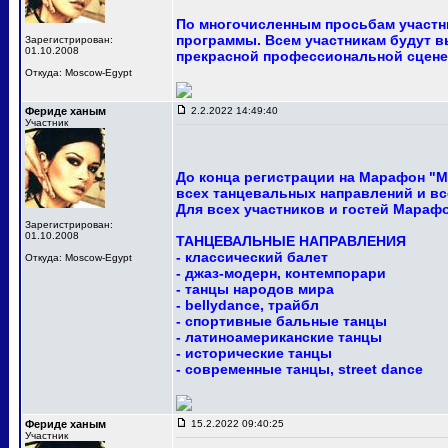
По многочисленным просьбам участни
программы. Всем участникам будут в
Зарегистрирован:
01.10.2008
прекрасной профессиональной сцене
Откуда: Moscow-Egypt
Фериде ханым
2.2.2022 14:49:40
Участник
До конца регистрации на Марафон "М
всех танцевальных направлений и вс
Для всех участников и гостей Мараф
Зарегистрирован:
01.10.2008
ТАНЦЕВАЛЬНЫЕ НАПРАВЛЕНИЯ
- классический балет
Откуда: Moscow-Egypt
- джаз-модерн, контемпорари
- танцы народов мира
- bellydance, трайбл
- спортивные бальные танцы
- латиноамериканские танцы
- исторические танцы
- современные танцы, street dance
Фериде ханым
15.2.2022 09:40:25
Участник