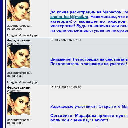
До конца регистрации на Марафон "Ма
amrita-fest@mail.ru
. Напоминаем, что
категорий: от малышей до танцоров п
мастерства! Будь то новичок или опы
Зарегистрирован:
01.10.2008
ни одно онлайн-выступление не сра
Откуда: Moscow-Egypt
Фериде ханым
18.2.2022 07:37:31
Участник
Внимание! Регистрация на фестиваль 
Поторопитесь с заявками на участие!
Зарегистрирован:
01.10.2008
Откуда: Moscow-Egypt
Фериде ханым
22.2.2022 14:40:18
Участник
Уважаемые участники I Открытого Ма
Оргкомитет Марафона приветствует ва
большой сцене КЦ "Салют"!
Зарегистрирован:
01.10.2008