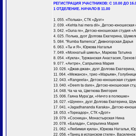
РЕГИСТРАЦИЯ УЧАСТНИКОВ: С 10.00 ДО 16.
1 ОТДЕЛЕНИЕ. НАЧАЛО В 11.00
1. 055. «Полька», СТК «Дуэт»
2. 039. «Kehta hai mera dil», Детско-юношеска
3. 042. «Guna re», Детско-юношеская студия «
4. 025. Полька, дуэт Долгова Екатерина, Шумел
5. 084. "Rumba flamenca", Дивногорская Дарья
6. 063. «Ты и Я», Юркова Наталья
7. 049. «Мохнатый шмель», Маркова Татьяна
8. 054. «Кукла», Туржанская Анастасия, Грехов
9. 077. «Антре», Сапрыгина Мария
10. 026. «Джав-джав», дуэт Долгова Екатерина
11. 064. «Межансе», трио «Марьям», Голубни
12. 043. «Rangeela», Детско-юношеская студи
13. 040. «Deem ta dare», Детско-юношеская ст
14. 048. Ча ча ча, Цветкова Виктория
15. 006. Гаяна Мура’ди, «Ничто в полюшке»
16. 027. «Шунен», дуэт Долгова Екатерина, Шу
17. 041. «Jagadhananda Karaka», Детско-юнош
18. 053. «Тореадор», СТК «Дуэт»
19. 079. «Сосница», Монастырская Нина
20. 078. «Балади», Сапрыгина Мария
21. 062. «Любимая кукла», Юркова Наталья, Ю
22. 056. «Танец в испанском стиле», Василено