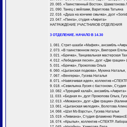
20. 065. «Таинственный Восток», Шаматонова 
21. 090. Танец с вейлами, Варитлова Татьяна
22. 016. «Душа на кончике смычка», дуэт «Soni
23. 047. «Пинга», студия «Амрита»
НАГРАЖДЕНИЕ УЧАСТНИКОВ ОТДЕЛЕНИЯ
3 ОТДЕЛЕНИЕ. НАЧАЛО В 14.30
1. 081. Стрит-шааби «Мафия», ансамбль «Амр
2. 073. «В таинственном лесу», Виктория Егел
3. 021. «Бричка», Танцевальная мастерская Т
4. 012. «Лебединая песня», дуэт «Две грации»
5. 031. «Бричка», Прокопова Ольга
6. 060. «Цыганская подкова», Мухина Наталья
7. 067. «Венгерка», Гусева Наталья
8. 071. «Навязчивая идея», коллектив «СПЕКТ
9. 018. «Севильяна Лусия с бастоном», Студия
10. 082. «Турецкий халай», ансамбль «Амрита»
11. 033. «Бедная я», дуэт Прокопова Ольга, Гу
12. 013. «Межансе», дуэт «Две грации» (Калин
13. 061. «Цыганская мелодия», Волотова Алин
14. 068. «Шэл Мэ Вэрсты», Гусева Наталья
15. 019. «Ливиана», Студия фламенко Романс
16. 074. «Крылья», коллектив «СПЕКТР. Лабора
17. 045. «Нагайна», Хаметова Лара