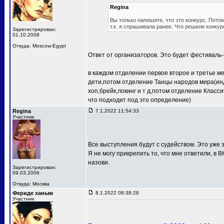
Regina
Вы только напишите, что это конкурс. Потом
т.к. я спрашивала ранее. Что решили конкур
Зарегистрирован:
01.10.2008
Откуда: Moscow-Egypt
Ответ от организаторов. Это будет фестиваль-
в каждом отделении первое второе и третье м
дети,потом отделение Танцы народов мира(ин
хоп,брейк,локинг и т д,потом отделение Клас
что подходит под это определение)
Regina
7.1.2022 11:54:33
Участник
Все выступления будут с судейством. Это уже з
Я не могу прикрепить то, что мне ответили, в В
назови.
Зарегистрирован:
09.03.2006
Откуда: Москва
Фериде ханым
8.1.2022 08:38:28
Участник