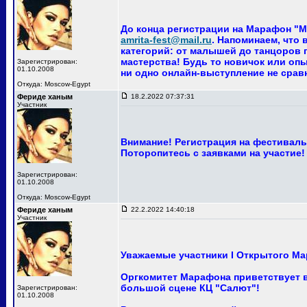
До конца регистрации на Марафон "Ма
amrita-fest@mail.ru
. Напоминаем, что
категорий: от малышей до танцоров п
мастерства! Будь то новичок или опы
Зарегистрирован:
01.10.2008
ни одно онлайн-выступление не сра
Откуда: Moscow-Egypt
Фериде ханым
18.2.2022 07:37:31
Участник
Внимание! Регистрация на фестиваль 
Поторопитесь с заявками на участие!
Зарегистрирован:
01.10.2008
Откуда: Moscow-Egypt
Фериде ханым
22.2.2022 14:40:18
Участник
Уважаемые участники I Открытого Ма
Оргкомитет Марафона приветствует ва
большой сцене КЦ "Салют"!
Зарегистрирован:
01.10.2008