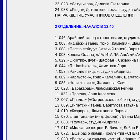
23. 028. «Датунчара», Долгова Екатерина
24. 038. «Pinga», Детско-юношеская студия «А
НАГРАЖДЕНИЕ УЧАСТНИКОВ ОТДЕЛЕНИЯ
2 ОТДЕЛЕНИЕ. НАЧАЛО В 12.40
1. 046. Арабский танец с тросточками, студия 
2. 008. Индийский танец, трио «Камелия», Ша
3. 088. «Посею лебеду» (казачий танец), Вари
4. 003. Колева Оксана, «ЛАлИтА ЛАвАнгА лАтА
5. 029. «Экзотик», дуэт «Шафран», Сазыкина 
6. 044. «Rudrashtakam», Хаметова Лара
7. 058. «Райские птицы», студия «Амрита»
8. 009. «Чарльстон», трио «Камелия», Шамато
9. 085. «Чоли ке пиче», Жаманова Юлия
10. 023. «Бабакарам», Любомирская Регина
11. 022. «Прогэя», Лана Киселева
12. 007. «Пчелка» («Острое жало любви»), сту
13. 089. Египетский танец, Варитлова Татьяна
14. 010. «Кхэроро», Шаматонова Лариса
15. 080. «Тан танана» (инд. фьюжн), Лузина М
16. 083. «Гхумар», студия «Амрита»
17. 017. «Молчание ветров. Бабочка», Лобан Е
18. 072. «Еще раз о любви», коллектив «СПЕК
19. 030. «Восточная сальса», дуэт «Шафран»,