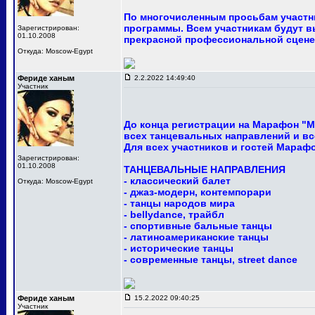
По многочисленным просьбам участни
программы. Всем участникам будут в
Зарегистрирован:
01.10.2008
прекрасной профессиональной сцене
Откуда: Moscow-Egypt
Фериде ханым
2.2.2022 14:49:40
Участник
До конца регистрации на Марафон "М
всех танцевальных направлений и вс
Для всех участников и гостей Мараф
Зарегистрирован:
01.10.2008
ТАНЦЕВАЛЬНЫЕ НАПРАВЛЕНИЯ
- классический балет
Откуда: Moscow-Egypt
- джаз-модерн, контемпорари
- танцы народов мира
- bellydance, трайбл
- спортивные бальные танцы
- латиноамериканские танцы
- исторические танцы
- современные танцы, street dance
Фериде ханым
15.2.2022 09:40:25
Участник