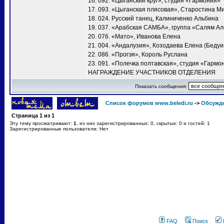
16. 092. «Цыганский круг», студия «Гармония»
17. 093. «Цыганская плясовая», Старостина М
18. 024. Русский танец, Калиниченко Альбина
19. 037. «Арабская САМБА», группа «Салям А
20. 076. «Мато», Иванова Елена
21. 004. «Андалузия», Козодаева Елена (Бедуи
22. 086. «Прогэя», Король Руслана
23. 091. «Полечка полтавская», студия «Гармо
НАГРАЖДЕНИЕ УЧАСТНИКОВ ОТДЕЛЕНИЯ
Показать сообщения:
Список форумов www.beledi.ru
->
Обсужд
Страница
1
из
1
Эту тему просматривают:
1
, из них зарегистрированных: 0, скрытых: 0 и гостей: 1
Зарегистрированные пользователи: Нет
FAQ
Поиск