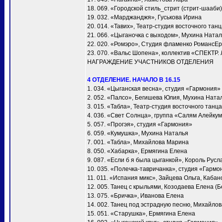
18. 069. «Городской стиль_стрит (стрит-шааби)
19. 032. «Марджанджя», Гуськова Ирина
20. 014. «Тавих», Театр-студия восточного та
21. 066. «Цыганочка с выходом», Мухина Ната
22. 020. «Ромэро», Студия фламенко РомансЕ
23. 070. «Вальс Шопена», коллектив «СПЕКТР.
НАГРАЖДЕНИЕ УЧАСТНИКОВ ОТДЕЛЕНИЯ
4 ОТДЕЛЕНИЕ. НАЧАЛО В 16.15
1. 034. «Цыганская весна», студия «Гармония»
2. 052. «Палсо», Бегишева Юлия, Мухина Ната
3. 015. «Табла», Театр-студия восточного тан
4. 036. «Свет Солнца», группа «Салям Алейку
5. 057. «Прогэя», студия «Гармония»
6. 059. «Кумушка», Мухина Наталья
7. 001. «Taбла», Михайлова Марина
8. 050. «Хабарка», Ермягина Елена
9. 087. «Если б я была цыганкой», Король Русл
10. 035. «Полечка-тавричанка», студия «Гармо
11. 011. «Испания микс», Зайцева Ольга, Каба
12. 005. Танец с крыльями, Козодаева Елена (Б
13. 075. «Бричка», Иванова Елена
14. 002. Танец под эстрадную песню, Михайло
15. 051. «Старушка», Ермягина Елена