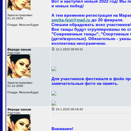
Вот и наступил новый 2022 год! Мы 
и новых побед!
А тем временем регистрация на Мара
Зарегистрирован:
01.10.2008
amrita-fest@mail.ru
до 20 февраля.
Спешим обрадовать всех участников! 
Откуда: Moscow-Egypt
Все танцы будут сгруппированы по о
"Современные танцы", "Спортивные ба
(дети/взрослые). Обязательно - указ
коллектива неограничено.
Фериде ханым
12.1.2022 08:50:31
Участник
Для участников фестиваля в фойе пр
Зарегистрирован:
замечательные фото на память.
01.10.2008
Откуда: Moscow-Egypt
Фериде ханым
24.1.2022 09:18:42
Участник
Внимание!