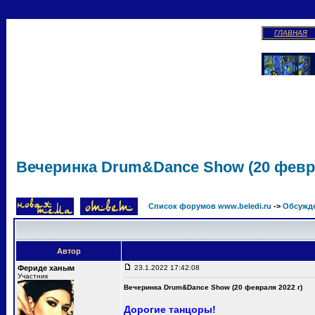
ГЛАВНАЯ
Вечеринка Drum&Dance Show (20 февра
Список форумов www.beledi.ru
->
Обсужд
Автор
Фериде ханым
23.1.2022 17:42:08
Участник
Вечеринка Drum&Dance Show (20 февраля 2022 г)
Дорогие танцоры!