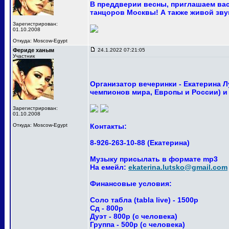
В преддверии весны, приглашаем вас
танцоров Москвы! А также живой звук 
Зарегистрирован:
01.10.2008
Откуда: Moscow-Egypt
Фериде ханым
24.1.2022 07:21:05
Участник
Организатор вечеринки - Екатерина 
чемпионов мира, Европы и России) и
Зарегистрирован:
01.10.2008
Откуда: Moscow-Egypt
Контакты:
8-926-263-10-88 (Екатерина)
Музыку присылать в формате mp3
На емейл:
ekaterina.lutsko@gmail.com
Финансовые условия:
Соло табла (tabla live) - 1500р
Сд - 800р
Дуэт - 800р (с человека)
Группа - 500р (с человека)