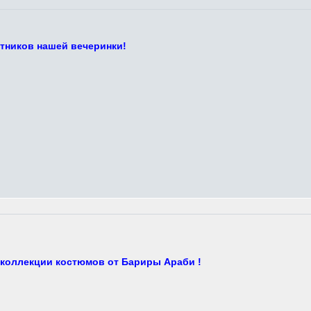
стников нашей вечеринки!
 коллекции костюмов от Бариры Араби !