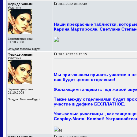
Фериде ханым
28.1.2022 08:30:39
Участник
Наши прекрасные таблистки, которые 
Карина Мартиросян, Светлана Степан
Зарегистрирован:
01.10.2008
Откуда: Moscow-Egypt
Фериде ханым
28.1.2022 13:15:15
Участник
Мы приглашаем принять участие в ве
вас будет целое отделение!
Желающим танцевать под живой звук
Зарегистрирован:
01.10.2008
Также между отделениями будет про
Откуда: Moscow-Egypt
участие в дефиле БЕСПЛАТНОЕ.
Уважаемые участницы , как танцовщи
Cosplay-Mortal Kombat! Устраивайте
e]
29.1.2022 09:08:54