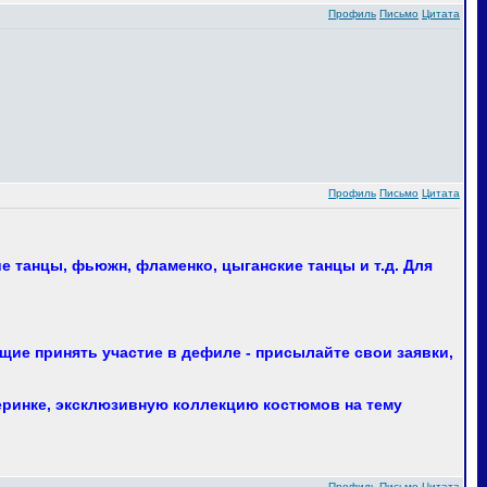
Профиль
Письмо
Цитата
Профиль
Письмо
Цитата
 танцы, фьюжн, фламенко, цыганские танцы и т.д. Для
ие принять участие в дефиле - присылайте свои заявки,
еринке, эксклюзивную коллекцию костюмов на тему
Профиль
Письмо
Цитата