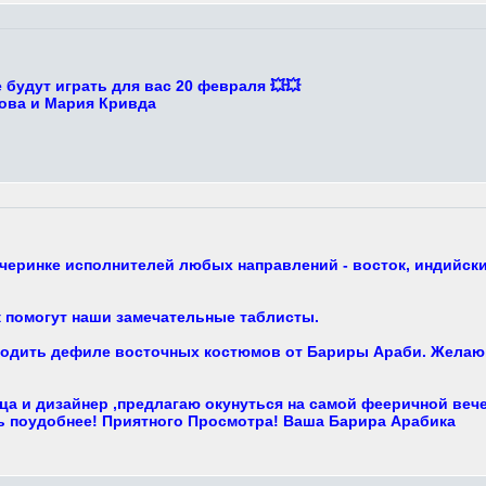
будут играть для вас 20 февраля 💥💥
ова и Мария Кривда
черинке исполнителей любых направлений - восток, индийские
 помогут наши замечательные таблисты.
ходить дефиле восточных костюмов от Бариры Араби. Желающ
ца и дизайнер ,предлагаю окунуться на самой фееричной веч
сь поудобнее! Приятного Просмотра! Ваша Барира Арабика