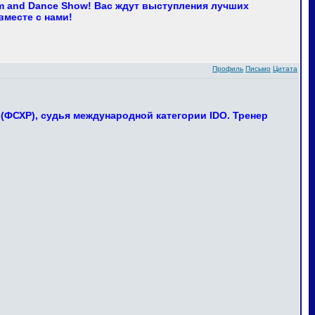
m and Dance Show! Вас ждут выступления лучших
вместе с нами!
Профиль
Письмо
Цитата
(ФСХР), судья международной категории IDO. Тренер