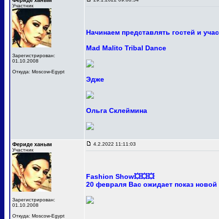
Фериде ханым
Участник
Начинаем представлять гостей и уча
Mad Malito Tribal Dance
Зарегистрирован:
01.10.2008
Откуда: Moscow-Egypt
Эдже
Ольга Склеймина
Фериде ханым
4.2.2022 11:11:03
Участник
Fashion Show💥💥💥
20 февраля Вас ожидает показ новой
Зарегистрирован:
01.10.2008
Откуда: Moscow-Egypt