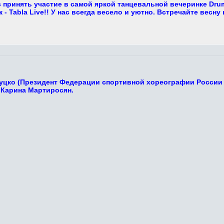
 принять участие в самой яркой танцевальной вечеринке Dru
- Tabla Live!! У нас всегда весело и уютно. Встречайте весну 
Луцко (Президент Федерации спортивной хореографии России 
 Карина Мартиросян.