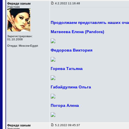
Фериде ханым
4.2.2022 11:16:48
Участник
Продолжаем представлять наших оча
Матвеева Елена (Pandora)
Зарегистрирован:
01.10.2008
Откуда: Moscow-Egypt
Федорова Виктория
Горева Татьяна
Габайдулина Ольга
Погора Алена
Фериде ханым
5.2.2022 09:45:37
Участник