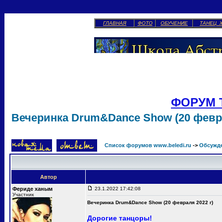
ГЛАВНАЯ
ФОТО
ОБУЧЕНИЕ
ТАНЕЦ 
ФОРУМ 
Вечеринка Drum&Dance Show (20 февра
Список форумов www.beledi.ru
->
Обсужд
Автор
Фериде ханым
23.1.2022 17:42:08
Участник
Вечеринка Drum&Dance Show (20 февраля 2022 г)
Дорогие танцоры!