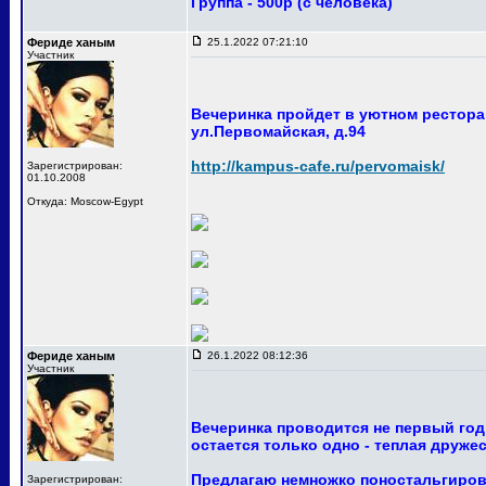
Группа - 500р (с человека)
Фериде ханым
25.1.2022 07:21:10
Участник
Вечеринка пройдет в уютном ресторан
ул.Первомайская, д.94
http://kampus-cafe.ru/pervomaisk/
Зарегистрирован:
01.10.2008
Откуда: Moscow-Egypt
Фериде ханым
26.1.2022 08:12:36
Участник
Вечеринка проводится не первый год
остается только одно - теплая друже
Предлагаю немножко поностальгирова
Зарегистрирован: