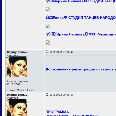
🌹💥Марина Силаева🌻 СТУДИЯ ТАНЦ
💥💥Раиса🌹 СТУДИЯ ТАНЦЕВ НАРОДО
🌹💥💥Ирина Леонова💥🌹🌻 Руково
Фериде ханым
18.2.2022 07:35:49
Участник
До окончания регистрации осталось в
Зарегистрирован:
01.10.2008
Откуда: Moscow-Egypt
Фериде ханым
19.2.2022 08:06:10
Участник
ПРОГРАММА