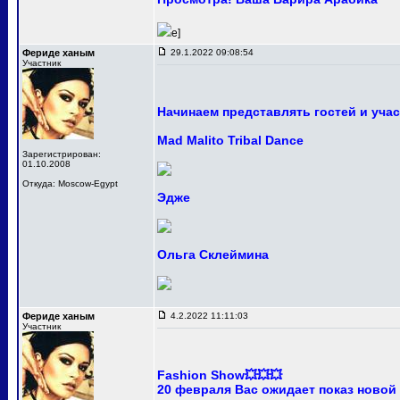
e]
Фериде ханым
29.1.2022 09:08:54
Участник
Начинаем представлять гостей и уча
Mad Malito Tribal Dance
Зарегистрирован:
01.10.2008
Откуда: Moscow-Egypt
Эдже
Ольга Склеймина
Фериде ханым
4.2.2022 11:11:03
Участник
Fashion Show💥💥💥
20 февраля Вас ожидает показ новой