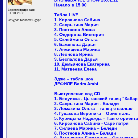
DRUM&DANCE SHOW 20.02.22
Начало в 15.00
Зарегистрирован:
01.10.2008
Табла LIVE
1. Кирсанова Сабина
Откуда: Moscow-Egypt
2. Сапрыгина Мария
3. Постнова Алина
4. Федорова Виктория
5. Склеймина Ольга
6. Баженова Дарья
7. Анжищева Марина
8. Леонова Ирина
9. Беспалова Дарья
10. Демьянова Екатерина
11. Матвеева Елена
Эдже – табла шоу
ДЕФИЛЕ Barira Arabi
Выступление под CD
1. Бедуинка - Цыганский танец "Хабар
2. Сапрыгина Мария - Балади
3. Ломакина Ольга – танец с шалью
4. Гусакова Вероника – Ориенталь
5. Курицына Надежда – Танго ориент
6. Кирсанова Сабина - Сарэ патря
7. Силаева Марина – Беледи
8. Постнова Алина – Балади