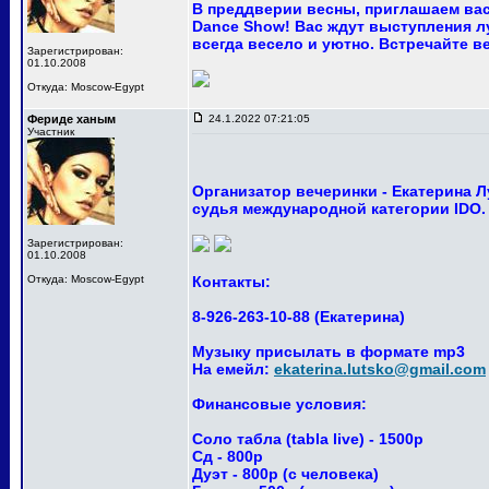
В преддверии весны, приглашаем вас
Dance Show! Вас ждут выступления лу
всегда весело и уютно. Встречайте ве
Зарегистрирован:
01.10.2008
Откуда: Moscow-Egypt
Фериде ханым
24.1.2022 07:21:05
Участник
Организатор вечеринки - Екатерина 
судья международной категории IDO.
Зарегистрирован:
01.10.2008
Откуда: Moscow-Egypt
Контакты:
8-926-263-10-88 (Екатерина)
Музыку присылать в формате mp3
На емейл:
ekaterina.lutsko@gmail.com
Финансовые условия:
Соло табла (tabla live) - 1500р
Сд - 800р
Дуэт - 800р (с человека)