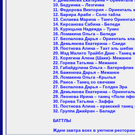
9. Демьянова Екатерина – Ориенталь 
10. Бедуинка – Лезгинка
11. Федорова Виктория – Ориенталь 
12. Барира Араби – Соло табла
13. Силаева Марина – Танго Ориента
14. Кирсанова Сабина - Беледи
15. Курицына Надежда – Тунис
16. Ломакина Ольга – Беледи
17. Беспалова Дарья – Ориенталь кл
18. Демьянова Екатерина – Саиди
19. Постнова Алина – Тахт эль шебак
20. Мэд Малито Трайбл Данс - Танец в 
21. Корягина Алена (Шаки)- Межансе
22. Горева Татьяна – Межансе
23. Габайдулина Ольга – Батерефлик
24. Баженова Дарья – Межансе
25. Ломакина Ольга –Крылья
26. Раиса - Танец со свечами
27. Беспалова Дарья – Голден Эра
28. Демьянова Екатерина – Ориенталь
29. Леонова Ирина – танец «Лоли пф
30. Горева Татьяна – Заффа
31. Постнова Алина – иракский танец
32. Группа Джайран – Балади
БАТТЛЫ
Ждем завтра всех в уютном ресторан