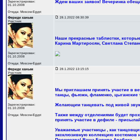
Ждем ваших заявок! Вечеринка обещ
Зарегистрирован:
01.10.2008
Откуда: Moscow-Egypt
Фериде ханым
28.1.2022 08:30:39
Участник
Наши прекрасные таблистки, которые 
Карина Мартиросян, Светлана Степан
Зарегистрирован:
01.10.2008
Откуда: Moscow-Egypt
Фериде ханым
28.1.2022 13:15:15
Участник
Мы приглашаем принять участие в ве
танцы, фьюжн, фламенко, цыганские т
Желающим танцевать под живой звук
Зарегистрирован:
01.10.2008
Также между отделениями будет про
Откуда: Moscow-Egypt
принять участие в дефиле - присыла
Уважаемые участницы , как танцовщи
эксклюзивную коллекцию костюмов на
Просмотра! Ваша Барира Арабика