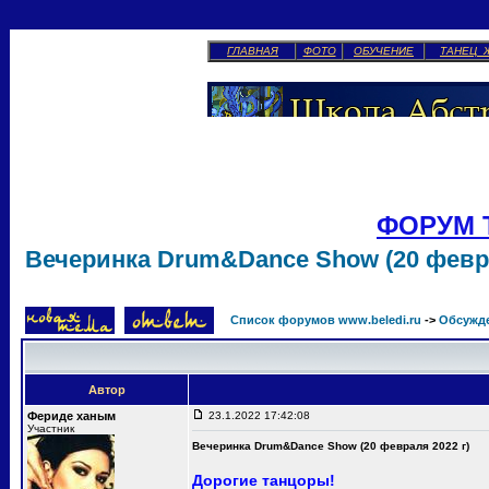
ГЛАВНАЯ
ФОТО
ОБУЧЕНИЕ
ТАНЕЦ 
ФОРУМ 
Вечеринка Drum&Dance Show (20 февра
Список форумов www.beledi.ru
->
Обсужд
Автор
Фериде ханым
23.1.2022 17:42:08
Участник
Вечеринка Drum&Dance Show (20 февраля 2022 г)
Дорогие танцоры!