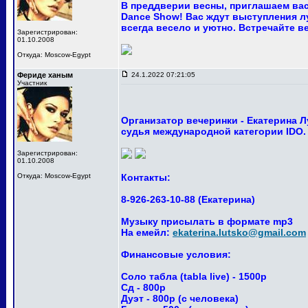
В преддверии весны, приглашаем вас
Dance Show! Вас ждут выступления лу
всегда весело и уютно. Встречайте ве
Зарегистрирован:
01.10.2008
Откуда: Moscow-Egypt
Фериде ханым
24.1.2022 07:21:05
Участник
Организатор вечеринки - Екатерина 
судья международной категории IDO.
Зарегистрирован:
01.10.2008
Откуда: Moscow-Egypt
Контакты:
8-926-263-10-88 (Екатерина)
Музыку присылать в формате mp3
На емейл:
ekaterina.lutsko@gmail.com
Финансовые условия:
Соло табла (tabla live) - 1500р
Сд - 800р
Дуэт - 800р (с человека)