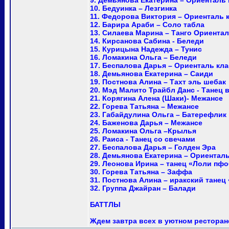
9. Демьянова Екатерина – Ориенталь 
10. Бедуинка – Лезгинка
11. Федорова Виктория – Ориенталь 
12. Барира Араби – Соло табла
13. Силаева Марина – Танго Ориента
14. Кирсанова Сабина - Беледи
15. Курицына Надежда – Тунис
16. Ломакина Ольга – Беледи
17. Беспалова Дарья – Ориенталь кл
18. Демьянова Екатерина – Саиди
19. Постнова Алина – Тахт эль шебак
20. Мэд Малито Трайбл Данс - Танец в 
21. Корягина Алена (Шаки)- Межансе
22. Горева Татьяна – Межансе
23. Габайдулина Ольга – Батерефлик
24. Баженова Дарья – Межансе
25. Ломакина Ольга –Крылья
26. Раиса - Танец со свечами
27. Беспалова Дарья – Голден Эра
28. Демьянова Екатерина – Ориенталь
29. Леонова Ирина – танец «Лоли пф
30. Горева Татьяна – Заффа
31. Постнова Алина – иракский танец
32. Группа Джайран – Балади
БАТТЛЫ
Ждем завтра всех в уютном ресторан