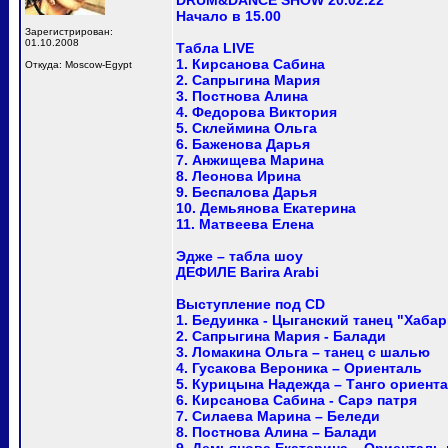
DRUM&DANCE SHOW 20.02.22
Начало в 15.00
Зарегистрирован:
01.10.2008
Табла LIVE
1. Кирсанова Сабина
Откуда: Moscow-Egypt
2. Сапрыгина Мария
3. Постнова Алина
4. Федорова Виктория
5. Склеймина Ольга
6. Баженова Дарья
7. Анжищева Марина
8. Леонова Ирина
9. Беспалова Дарья
10. Демьянова Екатерина
11. Матвеева Елена
Эдже – табла шоу
ДЕФИЛЕ Barira Arabi
Выступление под CD
1. Бедуинка - Цыганский танец "Хабар
2. Сапрыгина Мария - Балади
3. Ломакина Ольга – танец с шалью
4. Гусакова Вероника – Ориенталь
5. Курицына Надежда – Танго ориент
6. Кирсанова Сабина - Сарэ патря
7. Силаева Марина – Беледи
8. Постнова Алина – Балади