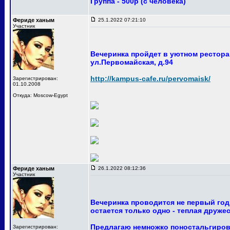
Группа - 500р (с человека)
Фериде ханым
25.1.2022 07:21:10
Участник
Вечеринка пройдет в уютном ресторан
ул.Первомайская, д.94
http://kampus-cafe.ru/pervomaisk/
Зарегистрирован:
01.10.2008
Откуда: Moscow-Egypt
Фериде ханым
26.1.2022 08:12:36
Участник
Вечеринка проводится не первый год
остается только одно - теплая друже
Предлагаю немножко поностальгирова
Зарегистрирован: