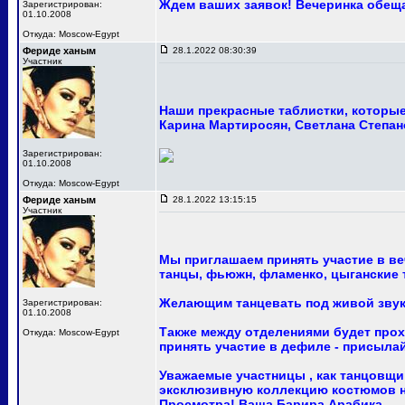
Ждем ваших заявок! Вечеринка обещ
Зарегистрирован:
01.10.2008
Откуда: Moscow-Egypt
Фериде ханым
28.1.2022 08:30:39
Участник
Наши прекрасные таблистки, которые 
Карина Мартиросян, Светлана Степан
Зарегистрирован:
01.10.2008
Откуда: Moscow-Egypt
Фериде ханым
28.1.2022 13:15:15
Участник
Мы приглашаем принять участие в ве
танцы, фьюжн, фламенко, цыганские т
Желающим танцевать под живой звук
Зарегистрирован:
01.10.2008
Также между отделениями будет про
Откуда: Moscow-Egypt
принять участие в дефиле - присыла
Уважаемые участницы , как танцовщи
эксклюзивную коллекцию костюмов на
Просмотра! Ваша Барира Арабика