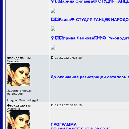
🌹💥Марина Силаева🌻 СТУДИЯ ТАНЦ
💥💥Раиса🌹 СТУДИЯ ТАНЦЕВ НАРОДО
🌹💥💥Ирина Леонова💥🌹🌻 Руково
Фериде ханым
18.2.2022 07:35:49
Участник
До окончания регистрации осталось в
Зарегистрирован:
01.10.2008
Откуда: Moscow-Egypt
Фериде ханым
19.2.2022 08:06:10
Участник
ПРОГРАММА