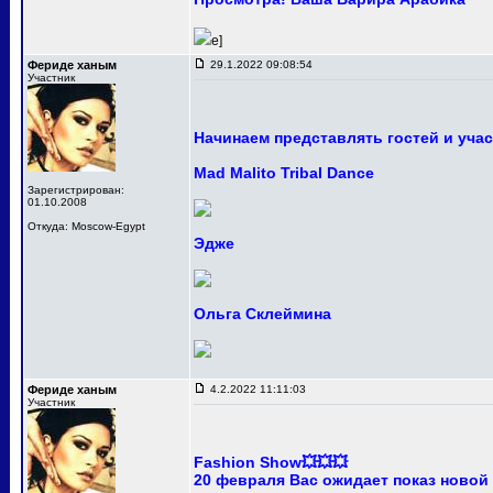
e]
Фериде ханым
29.1.2022 09:08:54
Участник
Начинаем представлять гостей и уча
Mad Malito Tribal Dance
Зарегистрирован:
01.10.2008
Откуда: Moscow-Egypt
Эдже
Ольга Склеймина
Фериде ханым
4.2.2022 11:11:03
Участник
Fashion Show💥💥💥
20 февраля Вас ожидает показ новой