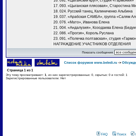
16. 092. «Цыганский круг», студия «Гармония»
17. 093. «Цыганская плясовая», Старостина М
18. 024. Русский танец, Калиниченко Альбина
19. 037. «Арабская САМБА», группа «Салям А
20. 076. «Мато», Иванова Елена
21. 004. «Андалузия», Козодаева Елена (Бедуи
22. 086. «Прогэя», Король Руслана
23. 091. «Полечка полтавская», студия «Гармо
НАГРАЖДЕНИЕ УЧАСТНИКОВ ОТДЕЛЕНИЯ
Показать сообщения:
Список форумов www.beledi.ru
->
Обсужд
Страница
1
из
1
Эту тему просматривают:
1
, из них зарегистрированных: 0, скрытых: 0 и гостей: 1
Зарегистрированные пользователи: Нет
FAQ
Поиск