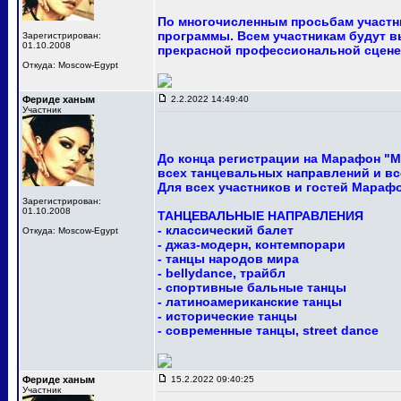
По многочисленным просьбам участни
программы. Всем участникам будут в
Зарегистрирован:
01.10.2008
прекрасной профессиональной сцене
Откуда: Moscow-Egypt
Фериде ханым
2.2.2022 14:49:40
Участник
До конца регистрации на Марафон "М
всех танцевальных направлений и вс
Для всех участников и гостей Мараф
Зарегистрирован:
01.10.2008
ТАНЦЕВАЛЬНЫЕ НАПРАВЛЕНИЯ
- классический балет
Откуда: Moscow-Egypt
- джаз-модерн, контемпорари
- танцы народов мира
- bellydance, трайбл
- спортивные бальные танцы
- латиноамериканские танцы
- исторические танцы
- современные танцы, street dance
Фериде ханым
15.2.2022 09:40:25
Участник