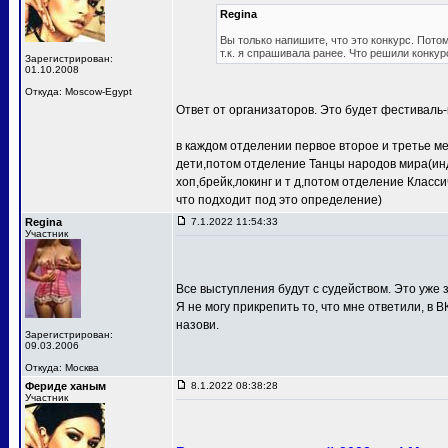
Regina
Вы только напишите, что это конкурс. Потом
т.к. я спрашивала ранее. Что решили конкур
Зарегистрирован:
01.10.2008
Откуда: Moscow-Egypt
Ответ от организаторов. Это будет фестиваль-
в каждом отделении первое второе и третье м
дети,потом отделение Танцы народов мира(ин
хоп,брейк,локинг и т д,потом отделение Клас
что подходит под это определение)
Regina
7.1.2022 11:54:33
Участник
Все выступления будут с судейством. Это уже з
Я не могу прикрепить то, что мне ответили, в В
назови.
Зарегистрирован:
09.03.2006
Откуда: Москва
Фериде ханым
8.1.2022 08:38:28
Участник