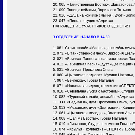
20. 065. «Таинственный Восток», Шаматонова 
21. 090. Танец с вейлами, Варитлова Татьяна
22. 016. «Душа на кончике смычка», дуэт «Soni
23. 047. «Пинга», студия «Амрита»
НАГРАЖДЕНИЕ УЧАСТНИКОВ ОТДЕЛЕНИЯ
3 ОТДЕЛЕНИЕ. НАЧАЛО В 14.30
1. 081. Стрит-шааби «Мафия», ансамбль «Амр
2. 073. «В таинственном лесу», Виктория Егел
3. 021. «Бричка», Танцевальная мастерская Т
4. 012. «Лебединая песня», дуэт «Две грации»
5. 031. «Бричка», Прокопова Ольга
6. 060. «Цыганская подкова», Мухина Наталья
7. 067. «Венгерка», Гусева Наталья
8. 071. «Навязчивая идея», коллектив «СПЕКТ
9. 018. «Севильяна Лусия с бастоном», Студия
10. 082. «Турецкий халай», ансамбль «Амрита»
11. 033. «Бедная я», дуэт Прокопова Ольга, Гу
12. 013. «Межансе», дуэт «Две грации» (Калин
13. 061. «Цыганская мелодия», Волотова Алин
14. 068. «Шэл Мэ Вэрсты», Гусева Наталья
15. 019. «Ливиана», Студия фламенко Романс
16. 074. «Крылья», коллектив «СПЕКТР. Лабора
17. 045. «Нагайна», Хаметова Лара