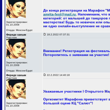
До конца регистрации на Марафон "Ма
amrita-fest@mail.ru
. Напоминаем, что
категорий: от малышей до танцоров п
мастерства! Будь то новичок или опы
Зарегистрирован:
01.10.2008
ни одно онлайн-выступление не сра
Откуда: Moscow-Egypt
Фериде ханым
18.2.2022 07:37:31
Участник
Внимание! Регистрация на фестиваль 
Поторопитесь с заявками на участие!
Зарегистрирован:
01.10.2008
Откуда: Moscow-Egypt
Фериде ханым
22.2.2022 14:40:18
Участник
Уважаемые участники I Открытого Ма
Оргкомитет Марафона приветствует ва
большой сцене КЦ "Салют"!
Зарегистрирован:
01.10.2008