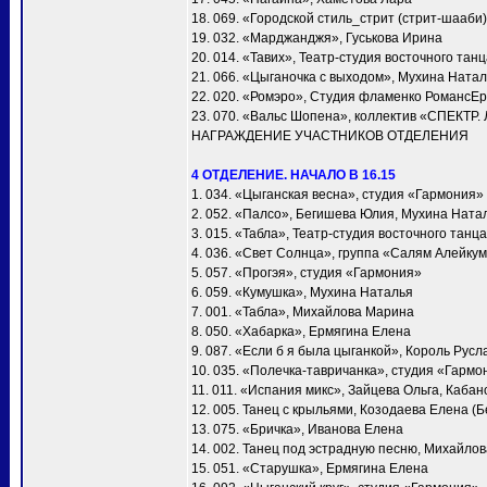
18. 069. «Городской стиль_стрит (стрит-шааби)
19. 032. «Марджанджя», Гуськова Ирина
20. 014. «Тавих», Театр-студия восточного та
21. 066. «Цыганочка с выходом», Мухина Ната
22. 020. «Ромэро», Студия фламенко РомансЕ
23. 070. «Вальс Шопена», коллектив «СПЕКТР.
НАГРАЖДЕНИЕ УЧАСТНИКОВ ОТДЕЛЕНИЯ
4 ОТДЕЛЕНИЕ. НАЧАЛО В 16.15
1. 034. «Цыганская весна», студия «Гармония»
2. 052. «Палсо», Бегишева Юлия, Мухина Ната
3. 015. «Табла», Театр-студия восточного тан
4. 036. «Свет Солнца», группа «Салям Алейку
5. 057. «Прогэя», студия «Гармония»
6. 059. «Кумушка», Мухина Наталья
7. 001. «Taбла», Михайлова Марина
8. 050. «Хабарка», Ермягина Елена
9. 087. «Если б я была цыганкой», Король Русл
10. 035. «Полечка-тавричанка», студия «Гармо
11. 011. «Испания микс», Зайцева Ольга, Каба
12. 005. Танец с крыльями, Козодаева Елена (Б
13. 075. «Бричка», Иванова Елена
14. 002. Танец под эстрадную песню, Михайло
15. 051. «Старушка», Ермягина Елена