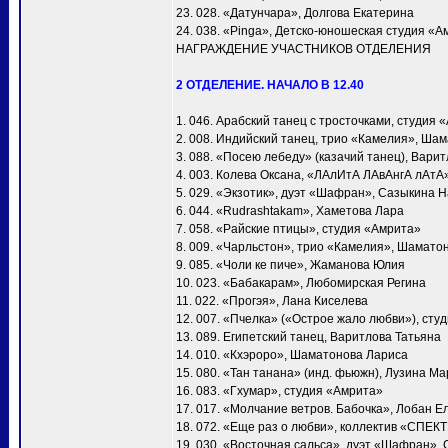
23. 028. «Датунчара», Долгова Екатерина
24. 038. «Pinga», Детско-юношеская студия «А
НАГРАЖДЕНИЕ УЧАСТНИКОВ ОТДЕЛЕНИЯ
2 ОТДЕЛЕНИЕ. НАЧАЛО В 12.40
1. 046. Арабский танец с тросточками, студия 
2. 008. Индийский танец, трио «Камелия», Ша
3. 088. «Посею лебеду» (казачий танец), Вари
4. 003. Колева Оксана, «ЛАлИтА ЛАвАнгА лАтА
5. 029. «Экзотик», дуэт «Шафран», Сазыкина 
6. 044. «Rudrashtakam», Хаметова Лара
7. 058. «Райские птицы», студия «Амрита»
8. 009. «Чарльстон», трио «Камелия», Шамато
9. 085. «Чоли ке пиче», Жаманова Юлия
10. 023. «Бабакарам», Любомирская Регина
11. 022. «Прогэя», Лана Киселева
12. 007. «Пчелка» («Острое жало любви»), сту
13. 089. Египетский танец, Варитлова Татьяна
14. 010. «Кхэроро», Шаматонова Лариса
15. 080. «Тан танана» (инд. фьюжн), Лузина М
16. 083. «Гхумар», студия «Амрита»
17. 017. «Молчание ветров. Бабочка», Лобан Е
18. 072. «Еще раз о любви», коллектив «СПЕК
19. 030. «Восточная сальса», дуэт «Шафран»,