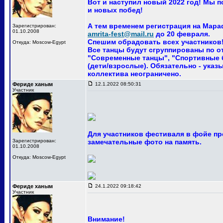
Вот и наступил новый 2022 год! Мы 
и новых побед!
А тем временем регистрация на Мара
Зарегистрирован:
01.10.2008
amrita-fest@mail.ru
до 20 февраля.
Спешим обрадовать всех участников! 
Откуда: Moscow-Egypt
Все танцы будут сгруппированы по о
"Современные танцы", "Спортивные ба
(дети/взрослые). Обязательно - указ
коллектива неограничено.
Фериде ханым
12.1.2022 08:50:31
Участник
Для участников фестиваля в фойе пр
Зарегистрирован:
замечательные фото на память.
01.10.2008
Откуда: Moscow-Egypt
Фериде ханым
24.1.2022 09:18:42
Участник
Внимание!