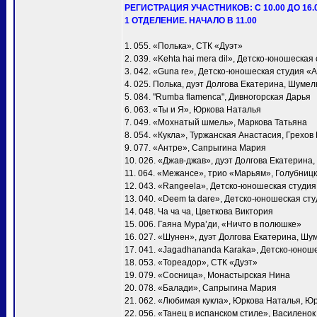
РЕГИСТРАЦИЯ УЧАСТНИКОВ: С 10.00 ДО 16.
1 ОТДЕЛЕНИЕ. НАЧАЛО В 11.00
1. 055. «Полька», СТК «Дуэт»
2. 039. «Kehta hai mera dil», Детско-юношеска
3. 042. «Guna re», Детско-юношеская студия «
4. 025. Полька, дуэт Долгова Екатерина, Шумел
5. 084. "Rumba flamenca", Дивногорская Дарья
6. 063. «Ты и Я», Юркова Наталья
7. 049. «Мохнатый шмель», Маркова Татьяна
8. 054. «Кукла», Туржанская Анастасия, Грехов
9. 077. «Антре», Сапрыгина Мария
10. 026. «Джав-джав», дуэт Долгова Екатерина
11. 064. «Межансе», трио «Марьям», Голубни
12. 043. «Rangeela», Детско-юношеская студи
13. 040. «Deem ta dare», Детско-юношеская ст
14. 048. Ча ча ча, Цветкова Виктория
15. 006. Гаяна Мура’ди, «Ничто в полюшке»
16. 027. «Шунен», дуэт Долгова Екатерина, Шу
17. 041. «Jagadhananda Karaka», Детско-юнош
18. 053. «Тореадор», СТК «Дуэт»
19. 079. «Сосница», Монастырская Нина
20. 078. «Балади», Сапрыгина Мария
21. 062. «Любимая кукла», Юркова Наталья, Ю
22. 056. «Танец в испанском стиле», Василено