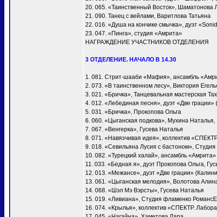
20. 065. «Таинственный Восток», Шаматонова 
21. 090. Танец с вейлами, Варитлова Татьяна
22. 016. «Душа на кончике смычка», дуэт «Soni
23. 047. «Пинга», студия «Амрита»
НАГРАЖДЕНИЕ УЧАСТНИКОВ ОТДЕЛЕНИЯ
3 ОТДЕЛЕНИЕ. НАЧАЛО В 14.30
1. 081. Стрит-шааби «Мафия», ансамбль «Амр
2. 073. «В таинственном лесу», Виктория Егел
3. 021. «Бричка», Танцевальная мастерская Т
4. 012. «Лебединая песня», дуэт «Две грации»
5. 031. «Бричка», Прокопова Ольга
6. 060. «Цыганская подкова», Мухина Наталья
7. 067. «Венгерка», Гусева Наталья
8. 071. «Навязчивая идея», коллектив «СПЕКТ
9. 018. «Севильяна Лусия с бастоном», Студия
10. 082. «Турецкий халай», ансамбль «Амрита»
11. 033. «Бедная я», дуэт Прокопова Ольга, Гу
12. 013. «Межансе», дуэт «Две грации» (Калин
13. 061. «Цыганская мелодия», Волотова Алин
14. 068. «Шэл Мэ Вэрсты», Гусева Наталья
15. 019. «Ливиана», Студия фламенко Романс
16. 074. «Крылья», коллектив «СПЕКТР. Лабора
17. 045. «Нагайна», Хаметова Лара