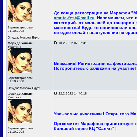
До конца регистрации на Марафон "Ма
amrita-fest@mail.ru
. Напоминаем, что
категорий: от малышей до танцоров п
мастерства! Будь то новичок или опы
Зарегистрирован:
01.10.2008
ни одно онлайн-выступление не сра
Откуда: Moscow-Egypt
Фериде ханым
18.2.2022 07:37:31
Участник
Внимание! Регистрация на фестиваль 
Поторопитесь с заявками на участие!
Зарегистрирован:
01.10.2008
Откуда: Moscow-Egypt
Фериде ханым
22.2.2022 14:40:18
Участник
Уважаемые участники I Открытого Ма
Оргкомитет Марафона приветствует ва
большой сцене КЦ "Салют"!
Зарегистрирован:
01.10.2008