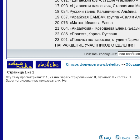
16. 092. «Цыганский круг», студия «Гармония»
17. 093. «Цыганская плясовая», Старостина М
18. 024. Русский танец, Калиниченко Альбина
19. 037. «Арабская САМБА», группа «Салям А
20. 076. «Мато», Иванова Елена
21. 004. «Андалузия», Козодаева Елена (Бедуи
22. 086. «Прогэя», Король Руслана
23. 091. «Полечка полтавская», студия «Гармо
НАГРАЖДЕНИЕ УЧАСТНИКОВ ОТДЕЛЕНИЯ
Показать сообщения:
Список форумов www.beledi.ru
->
Обсужд
Страница
1
из
1
Эту тему просматривают:
1
, из них зарегистрированных: 0, скрытых: 0 и гостей: 1
Зарегистрированные пользователи: Нет
FAQ
Поиск