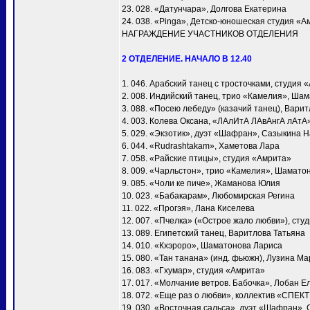
23. 028. «Датунчара», Долгова Екатерина
24. 038. «Pinga», Детско-юношеская студия «А
НАГРАЖДЕНИЕ УЧАСТНИКОВ ОТДЕЛЕНИЯ
2 ОТДЕЛЕНИЕ. НАЧАЛО В 12.40
1. 046. Арабский танец с тросточками, студия 
2. 008. Индийский танец, трио «Камелия», Ша
3. 088. «Посею лебеду» (казачий танец), Вари
4. 003. Колева Оксана, «ЛАлИтА ЛАвАнгА лАтА
5. 029. «Экзотик», дуэт «Шафран», Сазыкина 
6. 044. «Rudrashtakam», Хаметова Лара
7. 058. «Райские птицы», студия «Амрита»
8. 009. «Чарльстон», трио «Камелия», Шамато
9. 085. «Чоли ке пиче», Жаманова Юлия
10. 023. «Бабакарам», Любомирская Регина
11. 022. «Прогэя», Лана Киселева
12. 007. «Пчелка» («Острое жало любви»), сту
13. 089. Египетский танец, Варитлова Татьяна
14. 010. «Кхэроро», Шаматонова Лариса
15. 080. «Тан танана» (инд. фьюжн), Лузина М
16. 083. «Гхумар», студия «Амрита»
17. 017. «Молчание ветров. Бабочка», Лобан Е
18. 072. «Еще раз о любви», коллектив «СПЕК
19. 030. «Восточная сальса», дуэт «Шафран»,