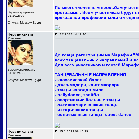
По многочисленным просьбам участни
программы. Всем участникам будут в
Зарегистрирован:
01.10.2008
прекрасной профессиональной сцене
Откуда: Moscow-Egypt
Фериде ханым
2.2.2022 14:49:40
Участник
До конца регистрации на Марафон "М
всех танцевальных направлений и вс
Для всех участников и гостей Мараф
Зарегистрирован:
01.10.2008
ТАНЦЕВАЛЬНЫЕ НАПРАВЛЕНИЯ
- классический балет
Откуда: Moscow-Egypt
- джаз-модерн, контемпорари
- танцы народов мира
- bellydance, трайбл
- спортивные бальные танцы
- латиноамериканские танцы
- исторические танцы
- современные танцы, street dance
Фериде ханым
15.2.2022 09:40:25
Участник