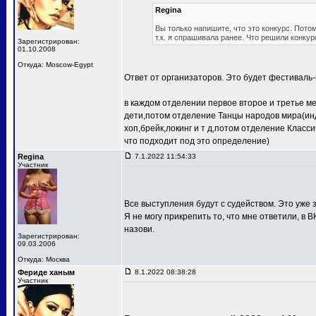
Regina
Вы только напишите, что это конкурс. Потом
т.к. я спрашивала ранее. Что решили конкур
Зарегистрирован:
01.10.2008
Откуда: Moscow-Egypt
Ответ от организаторов. Это будет фестиваль-
в каждом отделении первое второе и третье м
дети,потом отделение Танцы народов мира(ин
хоп,брейк,локинг и т д,потом отделение Клас
что подходит под это определение)
Regina
7.1.2022 11:54:33
Участник
Все выступления будут с судейством. Это уже з
Я не могу прикрепить то, что мне ответили, в В
назови.
Зарегистрирован:
09.03.2006
Откуда: Москва
Фериде ханым
8.1.2022 08:38:28
Участник