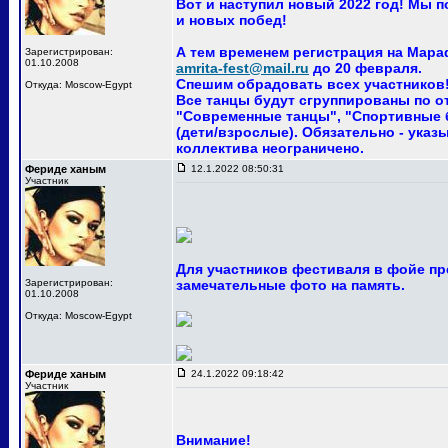
Вот и наступил новый 2022 год! Мы 
и новых побед!
А тем временем регистрация на Мара
Зарегистрирован:
01.10.2008
amrita-fest@mail.ru
до 20 февраля.
Спешим обрадовать всех участников! 
Откуда: Moscow-Egypt
Все танцы будут сгруппированы по о
"Современные танцы", "Спортивные ба
(дети/взрослые). Обязательно - указ
коллектива неограничено.
Фериде ханым
12.1.2022 08:50:31
Участник
Для участников фестиваля в фойе пр
Зарегистрирован:
замечательные фото на память.
01.10.2008
Откуда: Moscow-Egypt
Фериде ханым
24.1.2022 09:18:42
Участник
Внимание!