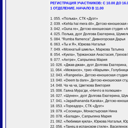
РЕГИСТРАЦИЯ УЧАСТНИКОВ: С 10.00 ДО 16.
1 ОТДЕЛЕНИЕ. НАЧАЛО В 11.00
1. 055. «Полька», СТК «Дуэт»
2. 039. «Kehta hai mera dil», Детско-юношеска
3. 042. «Guna re», Детско-юношеская студия «
4. 025. Полька, дуэт Долгова Екатерина, Шумел
5. 084. "Rumba flamenca", Дивногорская Дарья
6. 063. «Ты и Я», Юркова Наталья
7. 049. «Мохнатый шмель», Маркова Татьяна
8. 054. «Кукла», Туржанская Анастасия, Грехов
9. 077. «Антре», Сапрыгина Мария
10. 026. «Джав-джав», дуэт Долгова Екатерина
11. 064. «Межансе», трио «Марьям», Голубни
12. 043. «Rangeela», Детско-юношеская студи
13. 040. «Deem ta dare», Детско-юношеская ст
14. 048. Ча ча ча, Цветкова Виктория
15. 006. Гаяна Мура’ди, «Ничто в полюшке»
16. 027. «Шунен», дуэт Долгова Екатерина, Шу
17. 041. «Jagadhananda Karaka», Детско-юнош
18. 053. «Тореадор», СТК «Дуэт»
19. 079. «Сосница», Монастырская Нина
20. 078. «Балади», Сапрыгина Мария
21. 062. «Любимая кукла», Юркова Наталья, Ю
22. 056. «Танец в испанском стиле», Василено