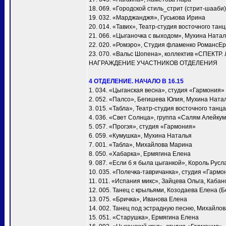
18. 069. «Городской стиль_стрит (стрит-шааби)
19. 032. «Марджанджя», Гуськова Ирина
20. 014. «Тавих», Театр-студия восточного та
21. 066. «Цыганочка с выходом», Мухина Ната
22. 020. «Ромэро», Студия фламенко РомансЕ
23. 070. «Вальс Шопена», коллектив «СПЕКТР.
НАГРАЖДЕНИЕ УЧАСТНИКОВ ОТДЕЛЕНИЯ
4 ОТДЕЛЕНИЕ. НАЧАЛО В 16.15
1. 034. «Цыганская весна», студия «Гармония»
2. 052. «Палсо», Бегишева Юлия, Мухина Ната
3. 015. «Табла», Театр-студия восточного тан
4. 036. «Свет Солнца», группа «Салям Алейку
5. 057. «Прогэя», студия «Гармония»
6. 059. «Кумушка», Мухина Наталья
7. 001. «Taбла», Михайлова Марина
8. 050. «Хабарка», Ермягина Елена
9. 087. «Если б я была цыганкой», Король Русл
10. 035. «Полечка-тавричанка», студия «Гармо
11. 011. «Испания микс», Зайцева Ольга, Каба
12. 005. Танец с крыльями, Козодаева Елена (Б
13. 075. «Бричка», Иванова Елена
14. 002. Танец под эстрадную песню, Михайло
15. 051. «Старушка», Ермягина Елена