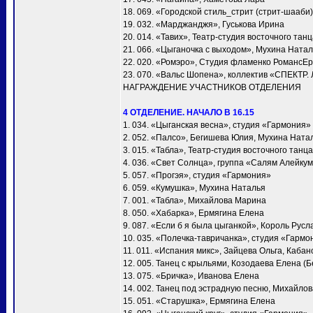
18. 069. «Городской стиль_стрит (стрит-шааби)
19. 032. «Марджанджя», Гуськова Ирина
20. 014. «Тавих», Театр-студия восточного та
21. 066. «Цыганочка с выходом», Мухина Ната
22. 020. «Ромэро», Студия фламенко РомансЕ
23. 070. «Вальс Шопена», коллектив «СПЕКТР.
НАГРАЖДЕНИЕ УЧАСТНИКОВ ОТДЕЛЕНИЯ
4 ОТДЕЛЕНИЕ. НАЧАЛО В 16.15
1. 034. «Цыганская весна», студия «Гармония»
2. 052. «Палсо», Бегишева Юлия, Мухина Ната
3. 015. «Табла», Театр-студия восточного тан
4. 036. «Свет Солнца», группа «Салям Алейку
5. 057. «Прогэя», студия «Гармония»
6. 059. «Кумушка», Мухина Наталья
7. 001. «Taбла», Михайлова Марина
8. 050. «Хабарка», Ермягина Елена
9. 087. «Если б я была цыганкой», Король Русл
10. 035. «Полечка-тавричанка», студия «Гармо
11. 011. «Испания микс», Зайцева Ольга, Каба
12. 005. Танец с крыльями, Козодаева Елена (Б
13. 075. «Бричка», Иванова Елена
14. 002. Танец под эстрадную песню, Михайло
15. 051. «Старушка», Ермягина Елена