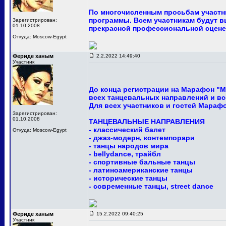
По многочисленным просьбам участни
программы. Всем участникам будут в
Зарегистрирован:
01.10.2008
прекрасной профессиональной сцене
Откуда: Moscow-Egypt
Фериде ханым
2.2.2022 14:49:40
Участник
До конца регистрации на Марафон "М
всех танцевальных направлений и вс
Для всех участников и гостей Мараф
Зарегистрирован:
01.10.2008
ТАНЦЕВАЛЬНЫЕ НАПРАВЛЕНИЯ
- классический балет
Откуда: Moscow-Egypt
- джаз-модерн, контемпорари
- танцы народов мира
- bellydance, трайбл
- спортивные бальные танцы
- латиноамериканские танцы
- исторические танцы
- современные танцы, street dance
Фериде ханым
15.2.2022 09:40:25
Участник