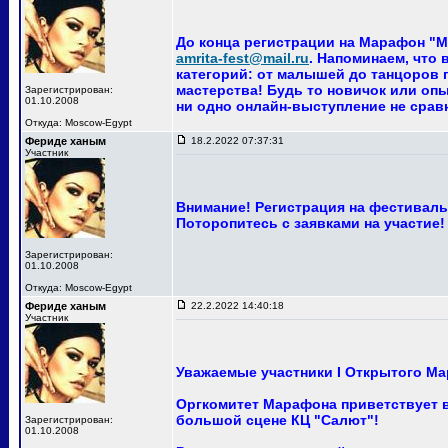
До конца регистрации на Марафон "Ма
amrita-fest@mail.ru
. Напоминаем, что
категорий: от малышей до танцоров п
мастерства! Будь то новичок или опы
Зарегистрирован:
01.10.2008
ни одно онлайн-выступление не сра
Откуда: Moscow-Egypt
Фериде ханым
18.2.2022 07:37:31
Участник
Внимание! Регистрация на фестиваль 
Поторопитесь с заявками на участие!
Зарегистрирован:
01.10.2008
Откуда: Moscow-Egypt
Фериде ханым
22.2.2022 14:40:18
Участник
Уважаемые участники I Открытого Ма
Оргкомитет Марафона приветствует ва
большой сцене КЦ "Салют"!
Зарегистрирован:
01.10.2008