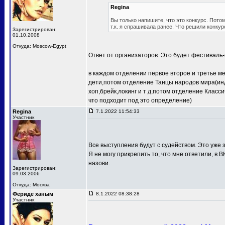
Regina
Вы только напишите, что это конкурс. Потом
т.к. я спрашивала ранее. Что решили конкур
Зарегистрирован:
01.10.2008
Откуда: Moscow-Egypt
Ответ от организаторов. Это будет фестиваль-
в каждом отделении первое второе и третье м
дети,потом отделение Танцы народов мира(ин
хоп,брейк,локинг и т д,потом отделение Клас
что подходит под это определение)
Regina
7.1.2022 11:54:33
Участник
Все выступления будут с судейством. Это уже з
Я не могу прикрепить то, что мне ответили, в В
назови.
Зарегистрирован:
09.03.2006
Откуда: Москва
Фериде ханым
8.1.2022 08:38:28
Участник