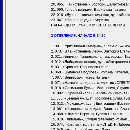
20. 065. «Таинственный Восток», Шаматонова 
21. 090. Танец с вейлами, Варитлова Татьяна
22. 016. «Душа на кончике смычка», дуэт «Soni
23. 047. «Пинга», студия «Амрита»
НАГРАЖДЕНИЕ УЧАСТНИКОВ ОТДЕЛЕНИЯ
3 ОТДЕЛЕНИЕ. НАЧАЛО В 14.30
1. 081. Стрит-шааби «Мафия», ансамбль «Амр
2. 073. «В таинственном лесу», Виктория Егел
3. 021. «Бричка», Танцевальная мастерская Т
4. 012. «Лебединая песня», дуэт «Две грации»
5. 031. «Бричка», Прокопова Ольга
6. 060. «Цыганская подкова», Мухина Наталья
7. 067. «Венгерка», Гусева Наталья
8. 071. «Навязчивая идея», коллектив «СПЕКТ
9. 018. «Севильяна Лусия с бастоном», Студия
10. 082. «Турецкий халай», ансамбль «Амрита»
11. 033. «Бедная я», дуэт Прокопова Ольга, Гу
12. 013. «Межансе», дуэт «Две грации» (Калин
13. 061. «Цыганская мелодия», Волотова Алин
14. 068. «Шэл Мэ Вэрсты», Гусева Наталья
15. 019. «Ливиана», Студия фламенко Романс
16. 074. «Крылья», коллектив «СПЕКТР. Лабора
17. 045. «Нагайна», Хаметова Лара