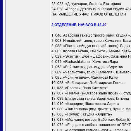
23. 028. «Датунчара», Долгова Екатерина
24. 038. «Pinga», Детско-юношеская студия «А
НАГРАЖДЕНИЕ УЧАСТНИКОВ ОТДЕЛЕНИЯ
2 ОТДЕЛЕНИЕ. НАЧАЛО В 12.40
1. 046. Арабский танец с тросточками, студия 
2. 008. Индийский танец, трио «Камелия», Ша
3. 088. «Посею лебеду» (казачий танец), Вари
4. 003. Колева Оксана, «ЛАлИтА ЛАвАнгА лАтА
5. 029. «Экзотик», дуэт «Шафран», Сазыкина 
6. 044. «Rudrashtakam», Хаметова Лара
7. 058. «Райские птицы», студия «Амрита»
8. 009. «Чарльстон», трио «Камелия», Шамато
9. 085. «Чоли ке пиче», Жаманова Юлия
10. 023. «Бабакарам», Любомирская Регина
11. 022. «Прогэя», Лана Киселева
12. 007. «Пчелка» («Острое жало любви»), сту
13. 089. Египетский танец, Варитлова Татьяна
14. 010. «Кхэроро», Шаматонова Лариса
15. 080. «Тан танана» (инд. фьюжн), Лузина М
16. 083. «Гхумар», студия «Амрита»
17. 017. «Молчание ветров. Бабочка», Лобан Е
18. 072. «Еще раз о любви», коллектив «СПЕК
19. 030. «Восточная сальса», дуэт «Шафран»,