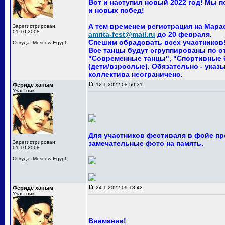
Вот и наступил новый 2022 год! Мы 
и новых побед!
А тем временем регистрация на Мара
Зарегистрирован:
01.10.2008
amrita-fest@mail.ru
до 20 февраля.
Спешим обрадовать всех участников! 
Откуда: Moscow-Egypt
Все танцы будут сгруппированы по о
"Современные танцы", "Спортивные ба
(дети/взрослые). Обязательно - указ
коллектива неограничено.
Фериде ханым
12.1.2022 08:50:31
Участник
Для участников фестиваля в фойе пр
Зарегистрирован:
замечательные фото на память.
01.10.2008
Откуда: Moscow-Egypt
Фериде ханым
24.1.2022 09:18:42
Участник
Внимание!