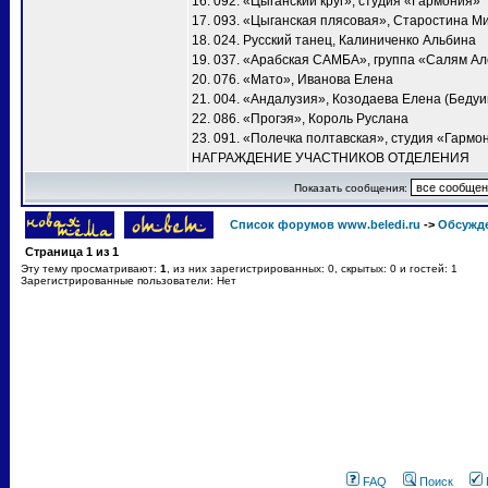
16. 092. «Цыганский круг», студия «Гармония»
17. 093. «Цыганская плясовая», Старостина М
18. 024. Русский танец, Калиниченко Альбина
19. 037. «Арабская САМБА», группа «Салям А
20. 076. «Мато», Иванова Елена
21. 004. «Андалузия», Козодаева Елена (Бедуи
22. 086. «Прогэя», Король Руслана
23. 091. «Полечка полтавская», студия «Гармо
НАГРАЖДЕНИЕ УЧАСТНИКОВ ОТДЕЛЕНИЯ
Показать сообщения:
Список форумов www.beledi.ru
->
Обсужд
Страница
1
из
1
Эту тему просматривают:
1
, из них зарегистрированных: 0, скрытых: 0 и гостей: 1
Зарегистрированные пользователи: Нет
FAQ
Поиск