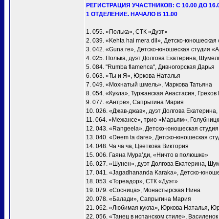
РЕГИСТРАЦИЯ УЧАСТНИКОВ: С 10.00 ДО 16.
1 ОТДЕЛЕНИЕ. НАЧАЛО В 11.00
1. 055. «Полька», СТК «Дуэт»
2. 039. «Kehta hai mera dil», Детско-юношеска
3. 042. «Guna re», Детско-юношеская студия «
4. 025. Полька, дуэт Долгова Екатерина, Шумел
5. 084. "Rumba flamenca", Дивногорская Дарья
6. 063. «Ты и Я», Юркова Наталья
7. 049. «Мохнатый шмель», Маркова Татьяна
8. 054. «Кукла», Туржанская Анастасия, Грехов
9. 077. «Антре», Сапрыгина Мария
10. 026. «Джав-джав», дуэт Долгова Екатерина
11. 064. «Межансе», трио «Марьям», Голубни
12. 043. «Rangeela», Детско-юношеская студи
13. 040. «Deem ta dare», Детско-юношеская ст
14. 048. Ча ча ча, Цветкова Виктория
15. 006. Гаяна Мура’ди, «Ничто в полюшке»
16. 027. «Шунен», дуэт Долгова Екатерина, Шу
17. 041. «Jagadhananda Karaka», Детско-юнош
18. 053. «Тореадор», СТК «Дуэт»
19. 079. «Сосница», Монастырская Нина
20. 078. «Балади», Сапрыгина Мария
21. 062. «Любимая кукла», Юркова Наталья, Ю
22. 056. «Танец в испанском стиле», Василено