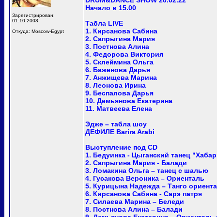
DRUM&DANCE SHOW 20.02.22
Начало в 15.00
Зарегистрирован:
01.10.2008
Табла LIVE
1. Кирсанова Сабина
Откуда: Moscow-Egypt
2. Сапрыгина Мария
3. Постнова Алина
4. Федорова Виктория
5. Склеймина Ольга
6. Баженова Дарья
7. Анжищева Марина
8. Леонова Ирина
9. Беспалова Дарья
10. Демьянова Екатерина
11. Матвеева Елена
Эдже – табла шоу
ДЕФИЛЕ Barira Arabi
Выступление под CD
1. Бедуинка - Цыганский танец "Хабар
2. Сапрыгина Мария - Балади
3. Ломакина Ольга – танец с шалью
4. Гусакова Вероника – Ориенталь
5. Курицына Надежда – Танго ориент
6. Кирсанова Сабина - Сарэ патря
7. Силаева Марина – Беледи
8. Постнова Алина – Балади