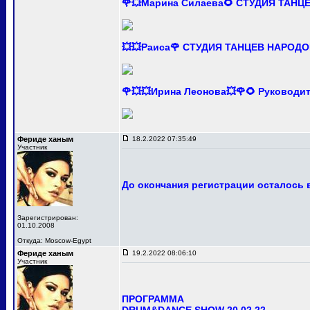
🌹💥Марина Силаева🌻 СТУДИЯ ТАНЦ
💥💥Раиса🌹 СТУДИЯ ТАНЦЕВ НАРОДО
🌹💥💥Ирина Леонова💥🌹🌻 Руково
Фериде ханым
18.2.2022 07:35:49
Участник
До окончания регистрации осталось в
Зарегистрирован:
01.10.2008
Откуда: Moscow-Egypt
Фериде ханым
19.2.2022 08:06:10
Участник
ПРОГРАММА