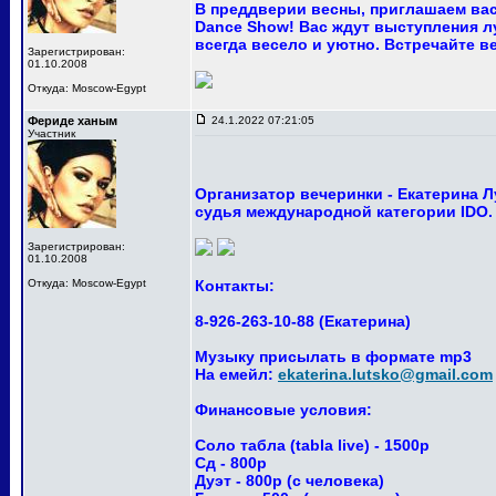
В преддверии весны, приглашаем вас
Dance Show! Вас ждут выступления лу
всегда весело и уютно. Встречайте ве
Зарегистрирован:
01.10.2008
Откуда: Moscow-Egypt
Фериде ханым
24.1.2022 07:21:05
Участник
Организатор вечеринки - Екатерина 
судья международной категории IDO.
Зарегистрирован:
01.10.2008
Откуда: Moscow-Egypt
Контакты:
8-926-263-10-88 (Екатерина)
Музыку присылать в формате mp3
На емейл:
ekaterina.lutsko@gmail.com
Финансовые условия:
Соло табла (tabla live) - 1500р
Сд - 800р
Дуэт - 800р (с человека)