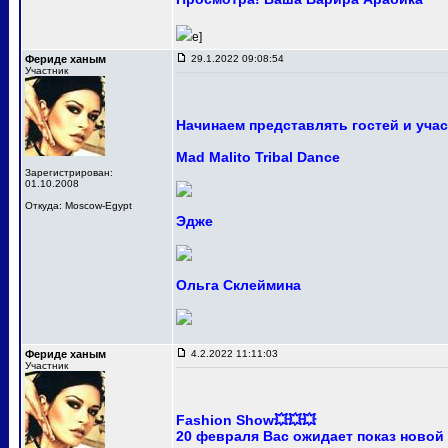
e]
Фериде ханым
29.1.2022 09:08:54
Участник
Начинаем представлять гостей и уча
Mad Malito Tribal Dance
Зарегистрирован:
01.10.2008
Откуда: Moscow-Egypt
Эдже
Ольга Склеймина
Фериде ханым
4.2.2022 11:11:03
Участник
Fashion Show💥💥💥
20 февраля Вас ожидает показ новой