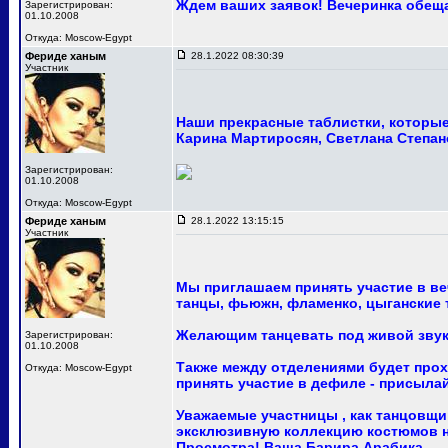
Ждем ваших заявок! Вечеринка обещ
Зарегистрирован:
01.10.2008
Откуда: Moscow-Egypt
Фериде ханым
28.1.2022 08:30:39
Участник
Наши прекрасные таблистки, которые 
Карина Мартиросян, Светлана Степан
Зарегистрирован:
01.10.2008
Откуда: Moscow-Egypt
Фериде ханым
28.1.2022 13:15:15
Участник
Мы приглашаем принять участие в ве
танцы, фьюжн, фламенко, цыганские т
Желающим танцевать под живой звук
Зарегистрирован:
01.10.2008
Также между отделениями будет про
Откуда: Moscow-Egypt
принять участие в дефиле - присыла
Уважаемые участницы , как танцовщи
эксклюзивную коллекцию костюмов на
Просмотра! Ваша Барира Арабика