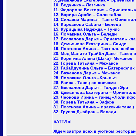
9. Демьянова Екатерина – Ориенталь 
10. Бедуинка – Лезгинка
11. Федорова Виктория – Ориенталь 
12. Барира Араби – Соло табла
13. Силаева Марина – Танго Ориента
14. Кирсанова Сабина - Беледи
15. Курицына Надежда – Тунис
16. Ломакина Ольга – Беледи
17. Беспалова Дарья – Ориенталь кл
18. Демьянова Екатерина – Саиди
19. Постнова Алина – Тахт эль шебак
20. Мэд Малито Трайбл Данс - Танец в 
21. Корягина Алена (Шаки)- Межансе
22. Горева Татьяна – Межансе
23. Габайдулина Ольга – Батерефлик
24. Баженова Дарья – Межансе
25. Ломакина Ольга –Крылья
26. Раиса - Танец со свечами
27. Беспалова Дарья – Голден Эра
28. Демьянова Екатерина – Ориенталь
29. Леонова Ирина – танец «Лоли пф
30. Горева Татьяна – Заффа
31. Постнова Алина – иракский танец
32. Группа Джайран – Балади
БАТТЛЫ
Ждем завтра всех в уютном ресторан