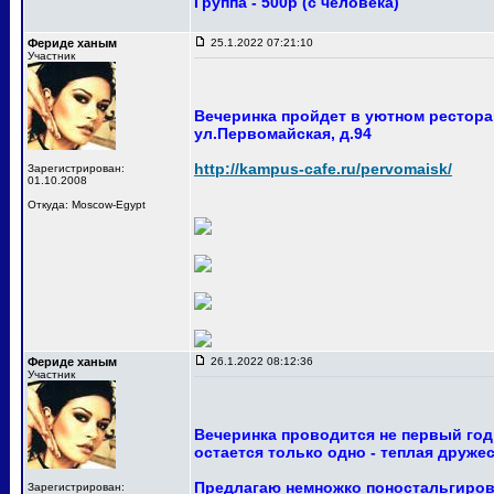
Группа - 500р (с человека)
Фериде ханым
25.1.2022 07:21:10
Участник
Вечеринка пройдет в уютном ресторан
ул.Первомайская, д.94
http://kampus-cafe.ru/pervomaisk/
Зарегистрирован:
01.10.2008
Откуда: Moscow-Egypt
Фериде ханым
26.1.2022 08:12:36
Участник
Вечеринка проводится не первый год
остается только одно - теплая друже
Предлагаю немножко поностальгирова
Зарегистрирован: