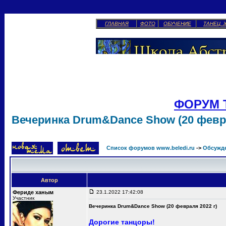
ГЛАВНАЯ
ФОТО
ОБУЧЕНИЕ
ТАНЕЦ 
ФОРУМ 
Вечеринка Drum&Dance Show (20 февра
Список форумов www.beledi.ru
->
Обсужд
Автор
Фериде ханым
23.1.2022 17:42:08
Участник
Вечеринка Drum&Dance Show (20 февраля 2022 г)
Дорогие танцоры!