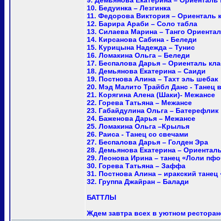
9. Демьянова Екатерина – Ориенталь 
10. Бедуинка – Лезгинка
11. Федорова Виктория – Ориенталь 
12. Барира Араби – Соло табла
13. Силаева Марина – Танго Ориента
14. Кирсанова Сабина - Беледи
15. Курицына Надежда – Тунис
16. Ломакина Ольга – Беледи
17. Беспалова Дарья – Ориенталь кл
18. Демьянова Екатерина – Саиди
19. Постнова Алина – Тахт эль шебак
20. Мэд Малито Трайбл Данс - Танец в 
21. Корягина Алена (Шаки)- Межансе
22. Горева Татьяна – Межансе
23. Габайдулина Ольга – Батерефлик
24. Баженова Дарья – Межансе
25. Ломакина Ольга –Крылья
26. Раиса - Танец со свечами
27. Беспалова Дарья – Голден Эра
28. Демьянова Екатерина – Ориенталь
29. Леонова Ирина – танец «Лоли пф
30. Горева Татьяна – Заффа
31. Постнова Алина – иракский танец
32. Группа Джайран – Балади
БАТТЛЫ
Ждем завтра всех в уютном ресторан