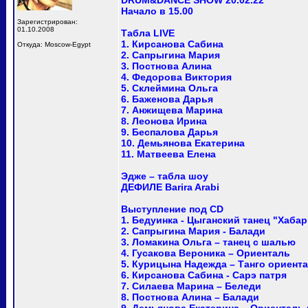
DRUM&DANCE SHOW 20.02.22
Начало в 15.00
Зарегистрирован:
01.10.2008
Табла LIVE
1. Кирсанова Сабина
Откуда: Moscow-Egypt
2. Сапрыгина Мария
3. Постнова Алина
4. Федорова Виктория
5. Склеймина Ольга
6. Баженова Дарья
7. Анжищева Марина
8. Леонова Ирина
9. Беспалова Дарья
10. Демьянова Екатерина
11. Матвеева Елена
Эдже – табла шоу
ДЕФИЛЕ Barira Arabi
Выступление под CD
1. Бедуинка - Цыганский танец "Хабар
2. Сапрыгина Мария - Балади
3. Ломакина Ольга – танец с шалью
4. Гусакова Вероника – Ориенталь
5. Курицына Надежда – Танго ориент
6. Кирсанова Сабина - Сарэ патря
7. Силаева Марина – Беледи
8. Постнова Алина – Балади