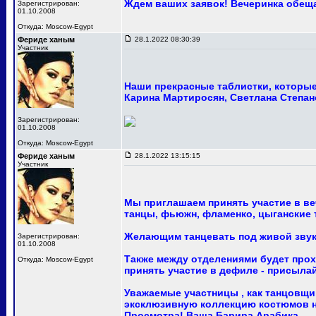
Ждем ваших заявок! Вечеринка обещ
Зарегистрирован:
01.10.2008
Откуда: Moscow-Egypt
Фериде ханым
28.1.2022 08:30:39
Участник
Наши прекрасные таблистки, которые 
Карина Мартиросян, Светлана Степан
Зарегистрирован:
01.10.2008
Откуда: Moscow-Egypt
Фериде ханым
28.1.2022 13:15:15
Участник
Мы приглашаем принять участие в ве
танцы, фьюжн, фламенко, цыганские т
Желающим танцевать под живой звук
Зарегистрирован:
01.10.2008
Также между отделениями будет про
Откуда: Moscow-Egypt
принять участие в дефиле - присыла
Уважаемые участницы , как танцовщи
эксклюзивную коллекцию костюмов на
Просмотра! Ваша Барира Арабика