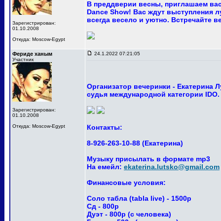
В преддверии весны, приглашаем вас
Dance Show! Вас ждут выступления лу
всегда весело и уютно. Встречайте ве
Зарегистрирован:
01.10.2008
Откуда: Moscow-Egypt
Фериде ханым
24.1.2022 07:21:05
Участник
Организатор вечеринки - Екатерина 
судья международной категории IDO.
Зарегистрирован:
01.10.2008
Откуда: Moscow-Egypt
Контакты:
8-926-263-10-88 (Екатерина)
Музыку присылать в формате mp3
На емейл:
ekaterina.lutsko@gmail.com
Финансовые условия:
Соло табла (tabla live) - 1500р
Сд - 800р
Дуэт - 800р (с человека)