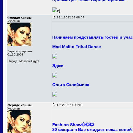
e]
Фериде ханым
29.1.2022 09:08:54
Участник
Начинаем представлять гостей и уча
Mad Malito Tribal Dance
Зарегистрирован:
01.10.2008
Откуда: Moscow-Egypt
Эдже
Ольга Склеймина
Фериде ханым
4.2.2022 11:11:03
Участник
Fashion Show💥💥💥
20 февраля Вас ожидает показ новой