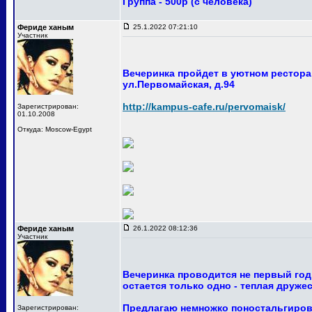
Группа - 500р (с человека)
Фериде ханым
25.1.2022 07:21:10
Участник
Вечеринка пройдет в уютном ресторан
ул.Первомайская, д.94
http://kampus-cafe.ru/pervomaisk/
Зарегистрирован:
01.10.2008
Откуда: Moscow-Egypt
Фериде ханым
26.1.2022 08:12:36
Участник
Вечеринка проводится не первый год
остается только одно - теплая друже
Предлагаю немножко поностальгирова
Зарегистрирован: