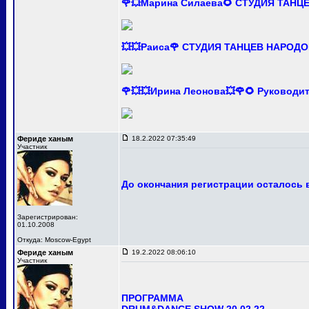
🌹💥Марина Силаева🌻 СТУДИЯ ТАНЦ
💥💥Раиса🌹 СТУДИЯ ТАНЦЕВ НАРОДО
🌹💥💥Ирина Леонова💥🌹🌻 Руково
Фериде ханым
18.2.2022 07:35:49
Участник
До окончания регистрации осталось в
Зарегистрирован:
01.10.2008
Откуда: Moscow-Egypt
Фериде ханым
19.2.2022 08:06:10
Участник
ПРОГРАММА