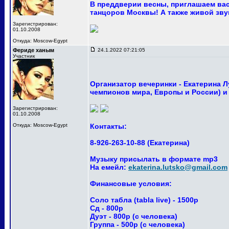
В преддверии весны, приглашаем вас
танцоров Москвы! А также живой звук 
Зарегистрирован:
01.10.2008
Откуда: Moscow-Egypt
Фериде ханым
24.1.2022 07:21:05
Участник
Организатор вечеринки - Екатерина 
чемпионов мира, Европы и России) и
Зарегистрирован:
01.10.2008
Откуда: Moscow-Egypt
Контакты:
8-926-263-10-88 (Екатерина)
Музыку присылать в формате mp3
На емейл:
ekaterina.lutsko@gmail.com
Финансовые условия:
Соло табла (tabla live) - 1500р
Сд - 800р
Дуэт - 800р (с человека)
Группа - 500р (с человека)