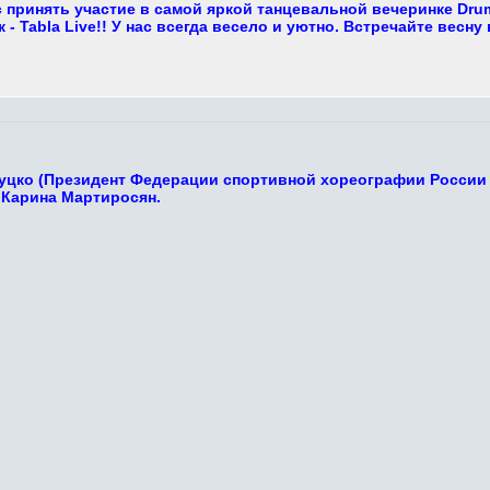
 принять участие в самой яркой танцевальной вечеринке Dru
- Tabla Live!! У нас всегда весело и уютно. Встречайте весну 
Луцко (Президент Федерации спортивной хореографии России 
 Карина Мартиросян.