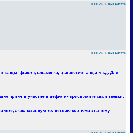
Профиль
Письмо
Цитата
Профиль
Письмо
Цитата
 танцы, фьюжн, фламенко, цыганские танцы и т.д. Для
ие принять участие в дефиле - присылайте свои заявки,
еринке, эксклюзивную коллекцию костюмов на тему
Профиль
Письмо
Цитата