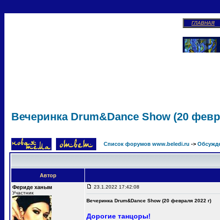
ГЛАВНАЯ
Вечеринка Drum&Dance Show (20 февра
Список форумов www.beledi.ru
->
Обсужд
Автор
Фериде ханым
23.1.2022 17:42:08
Участник
Вечеринка Drum&Dance Show (20 февраля 2022 г)
Дорогие танцоры!