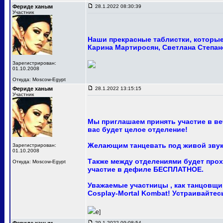
Фериде ханым
28.1.2022 08:30:39
Участник
Наши прекрасные таблистки, которые 
Карина Мартиросян, Светлана Степан
Зарегистрирован:
01.10.2008
Откуда: Moscow-Egypt
Фериде ханым
28.1.2022 13:15:15
Участник
Мы приглашаем принять участие в ве
вас будет целое отделение!
Желающим танцевать под живой звук
Зарегистрирован:
01.10.2008
Также между отделениями будет про
Откуда: Moscow-Egypt
участие в дефиле БЕСПЛАТНОЕ.
Уважаемые участницы , как танцовщи
Cosplay-Mortal Kombat! Устраивайте
e]
29.1.2022 09:08:54