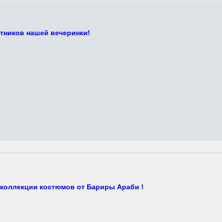
стников нашей вечеринки!
 коллекции костюмов от Бариры Араби !