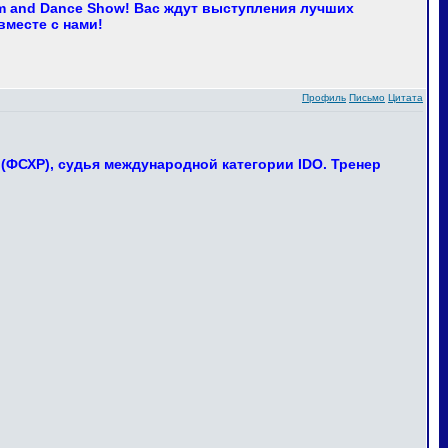
m and Dance Show! Вас ждут выступления лучших
вместе с нами!
Профиль
Письмо
Цитата
(ФСХР), судья международной категории IDO. Тренер