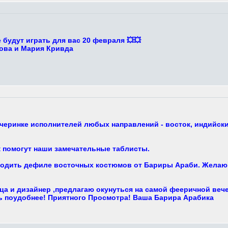
будут играть для вас 20 февраля 💥💥
ова и Мария Кривда
черинке исполнителей любых направлений - восток, индийские
 помогут наши замечательные таблисты.
ходить дефиле восточных костюмов от Бариры Араби. Желающ
ца и дизайнер ,предлагаю окунуться на самой фееричной веч
сь поудобнее! Приятного Просмотра! Ваша Барира Арабика