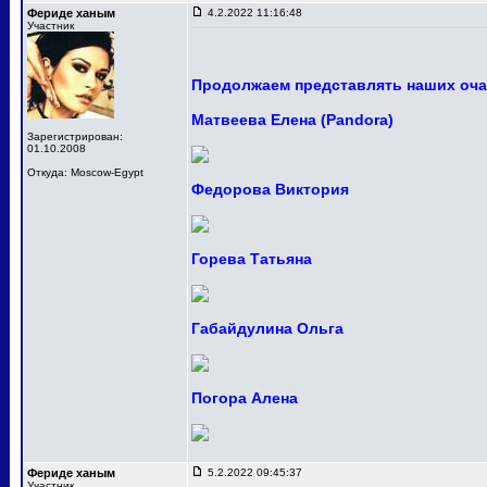
Фериде ханым
4.2.2022 11:16:48
Участник
Продолжаем представлять наших оча
Матвеева Елена (Pandora)
Зарегистрирован:
01.10.2008
Откуда: Moscow-Egypt
Федорова Виктория
Горева Татьяна
Габайдулина Ольга
Погора Алена
Фериде ханым
5.2.2022 09:45:37
Участник