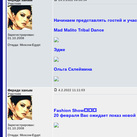
Фериде ханым
Участник
Начинаем представлять гостей и уча
Mad Malito Tribal Dance
Зарегистрирован:
01.10.2008
Откуда: Moscow-Egypt
Эдже
Ольга Склеймина
Фериде ханым
4.2.2022 11:11:03
Участник
Fashion Show💥💥💥
20 февраля Вас ожидает показ новой
Зарегистрирован:
01.10.2008
Откуда: Moscow-Egypt