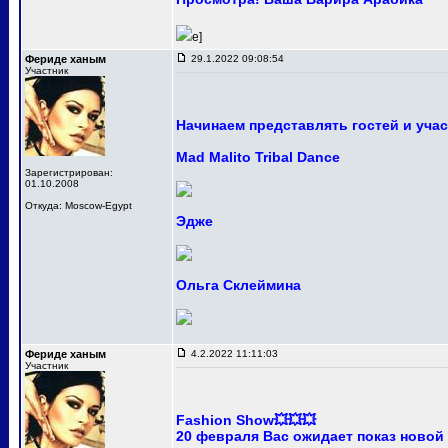
e]
Фериде ханым
29.1.2022 09:08:54
Участник
Начинаем представлять гостей и уча
Mad Malito Tribal Dance
Зарегистрирован:
01.10.2008
Откуда: Moscow-Egypt
Эдже
Ольга Склеймина
Фериде ханым
4.2.2022 11:11:03
Участник
Fashion Show💥💥💥
20 февраля Вас ожидает показ новой