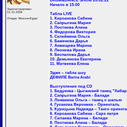
DRUM&DANCE SHOW 20.02.22
Начало в 15.00
Зарегистрирован:
01.10.2008
Табла LIVE
1. Кирсанова Сабина
Откуда: Moscow-Egypt
2. Сапрыгина Мария
3. Постнова Алина
4. Федорова Виктория
5. Склеймина Ольга
6. Баженова Дарья
7. Анжищева Марина
8. Леонова Ирина
9. Беспалова Дарья
10. Демьянова Екатерина
11. Матвеева Елена
Эдже – табла шоу
ДЕФИЛЕ Barira Arabi
Выступление под CD
1. Бедуинка - Цыганский танец "Хабар
2. Сапрыгина Мария - Балади
3. Ломакина Ольга – танец с шалью
4. Гусакова Вероника – Ориенталь
5. Курицына Надежда – Танго ориент
6. Кирсанова Сабина - Сарэ патря
7. Силаева Марина – Беледи
8. Постнова Алина – Балади