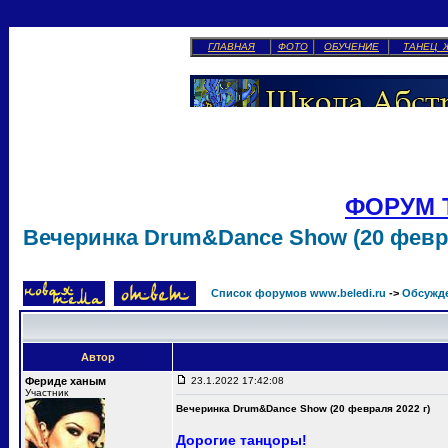
ГЛАВНАЯ
ФОТО
ОБУЧЕНИЕ
ТАНЕЦ 
ФОРУМ 
Вечеринка Drum&Dance Show (20 февра
Список форумов www.beledi.ru
->
Обсужд
Автор
Фериде ханым
23.1.2022 17:42:08
Участник
Вечеринка Drum&Dance Show (20 февраля 2022 г)
Дорогие танцоры!