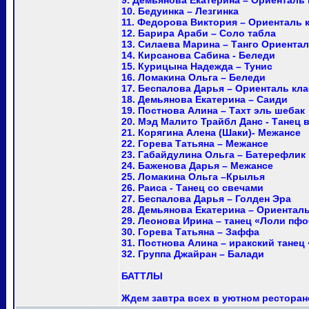
9. Демьянова Екатерина – Ориенталь 
10. Бедуинка – Лезгинка
11. Федорова Виктория – Ориенталь 
12. Барира Араби – Соло табла
13. Силаева Марина – Танго Ориента
14. Кирсанова Сабина - Беледи
15. Курицына Надежда – Тунис
16. Ломакина Ольга – Беледи
17. Беспалова Дарья – Ориенталь кл
18. Демьянова Екатерина – Саиди
19. Постнова Алина – Тахт эль шебак
20. Мэд Малито Трайбл Данс - Танец в 
21. Корягина Алена (Шаки)- Межансе
22. Горева Татьяна – Межансе
23. Габайдулина Ольга – Батерефлик
24. Баженова Дарья – Межансе
25. Ломакина Ольга –Крылья
26. Раиса - Танец со свечами
27. Беспалова Дарья – Голден Эра
28. Демьянова Екатерина – Ориенталь
29. Леонова Ирина – танец «Лоли пф
30. Горева Татьяна – Заффа
31. Постнова Алина – иракский танец
32. Группа Джайран – Балади
БАТТЛЫ
Ждем завтра всех в уютном ресторан