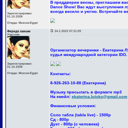
В преддверии весны, приглашаем вас
Dance Show! Вас ждут выступления лу
всегда весело и уютно. Встречайте ве
Зарегистрирован:
01.10.2008
Откуда: Moscow-Egypt
Фериде ханым
24.1.2022 07:21:05
Участник
Организатор вечеринки - Екатерина 
судья международной категории IDO.
Зарегистрирован:
01.10.2008
Откуда: Moscow-Egypt
Контакты:
8-926-263-10-88 (Екатерина)
Музыку присылать в формате mp3
На емейл:
ekaterina.lutsko@gmail.com
Финансовые условия:
Соло табла (tabla live) - 1500р
Сд - 800р
Дуэт - 800р (с человека)