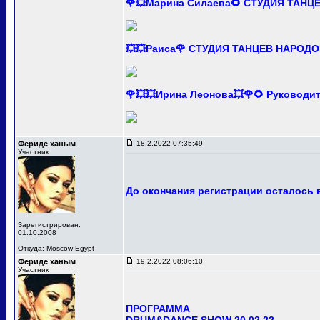
🌹💥Марина Силаева🌻 СТУДИЯ ТАНЦ
💥💥Раиса🌹 СТУДИЯ ТАНЦЕВ НАРОДО
🌹💥💥Ирина Леонова💥🌹🌻 Руково
Фериде ханым
18.2.2022 07:35:49
Участник
До окончания регистрации осталось в
Зарегистрирован:
01.10.2008
Откуда: Moscow-Egypt
Фериде ханым
19.2.2022 08:06:10
Участник
ПРОГРАММА