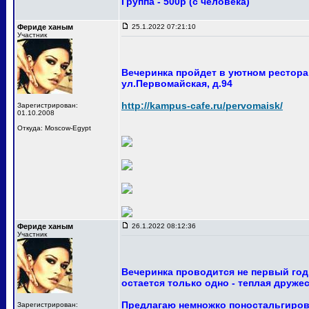
Группа - 500р (с человека)
Фериде ханым
25.1.2022 07:21:10
Участник
Вечеринка пройдет в уютном ресторан
ул.Первомайская, д.94
http://kampus-cafe.ru/pervomaisk/
Зарегистрирован:
01.10.2008
Откуда: Moscow-Egypt
Фериде ханым
26.1.2022 08:12:36
Участник
Вечеринка проводится не первый год
остается только одно - теплая друже
Предлагаю немножко поностальгирова
Зарегистрирован: