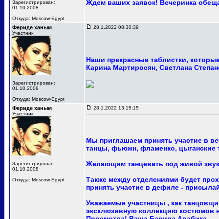
Ждем ваших заявок! Вечеринка обещ
Зарегистрирован:
01.10.2008
Откуда: Moscow-Egypt
Фериде ханым
28.1.2022 08:30:39
Участник
Наши прекрасные таблистки, которые 
Карина Мартиросян, Светлана Степан
Зарегистрирован:
01.10.2008
Откуда: Moscow-Egypt
Фериде ханым
28.1.2022 13:15:15
Участник
Мы приглашаем принять участие в ве
танцы, фьюжн, фламенко, цыганские т
Желающим танцевать под живой звук
Зарегистрирован:
01.10.2008
Также между отделениями будет про
Откуда: Moscow-Egypt
принять участие в дефиле - присыла
Уважаемые участницы , как танцовщи
эксклюзивную коллекцию костюмов на
Просмотра! Ваша Барира Арабика