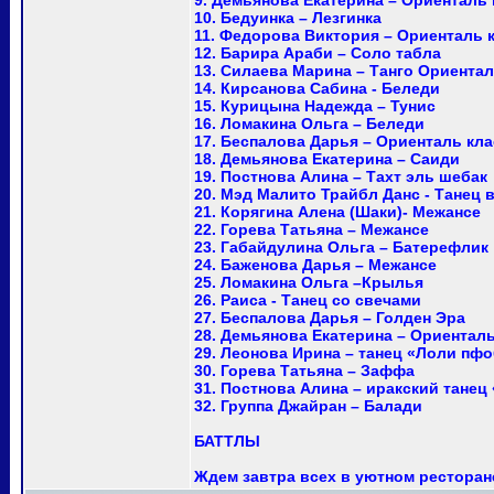
9. Демьянова Екатерина – Ориенталь 
10. Бедуинка – Лезгинка
11. Федорова Виктория – Ориенталь 
12. Барира Араби – Соло табла
13. Силаева Марина – Танго Ориента
14. Кирсанова Сабина - Беледи
15. Курицына Надежда – Тунис
16. Ломакина Ольга – Беледи
17. Беспалова Дарья – Ориенталь кл
18. Демьянова Екатерина – Саиди
19. Постнова Алина – Тахт эль шебак
20. Мэд Малито Трайбл Данс - Танец в 
21. Корягина Алена (Шаки)- Межансе
22. Горева Татьяна – Межансе
23. Габайдулина Ольга – Батерефлик
24. Баженова Дарья – Межансе
25. Ломакина Ольга –Крылья
26. Раиса - Танец со свечами
27. Беспалова Дарья – Голден Эра
28. Демьянова Екатерина – Ориенталь
29. Леонова Ирина – танец «Лоли пф
30. Горева Татьяна – Заффа
31. Постнова Алина – иракский танец
32. Группа Джайран – Балади
БАТТЛЫ
Ждем завтра всех в уютном ресторан