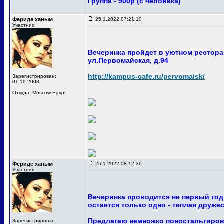
Группа - 500р (с человека)
Фериде ханым
25.1.2022 07:21:10
Участник
Вечеринка пройдет в уютном ресторан
ул.Первомайская, д.94
http://kampus-cafe.ru/pervomaisk/
Зарегистрирован:
01.10.2008
Откуда: Moscow-Egypt
Фериде ханым
26.1.2022 08:12:36
Участник
Вечеринка проводится не первый год
остается только одно - теплая друже
Предлагаю немножко поностальгирова
Зарегистрирован: