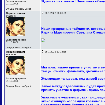
Ждем ваших заявок! Вечеринка обещ
Зарегистрирован:
01.10.2008
Откуда: Moscow-Egypt
Фериде ханым
28.1.2022 08:30:39
Участник
Наши прекрасные таблистки, которые 
Карина Мартиросян, Светлана Степан
Зарегистрирован:
01.10.2008
Откуда: Moscow-Egypt
Фериде ханым
28.1.2022 13:15:15
Участник
Мы приглашаем принять участие в ве
танцы, фьюжн, фламенко, цыганские т
Желающим танцевать под живой звук
Зарегистрирован:
01.10.2008
Также между отделениями будет про
Откуда: Moscow-Egypt
принять участие в дефиле - присыла
Уважаемые участницы , как танцовщи
эксклюзивную коллекцию костюмов на
Просмотра! Ваша Барира Арабика