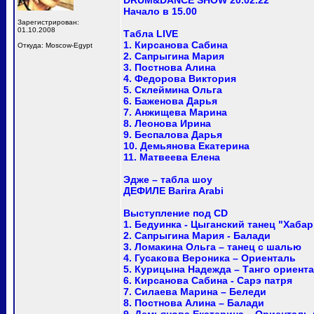
DRUM&DANCE SHOW 20.02.22
Начало в 15.00
Зарегистрирован:
01.10.2008
Табла LIVE
1. Кирсанова Сабина
Откуда: Moscow-Egypt
2. Сапрыгина Мария
3. Постнова Алина
4. Федорова Виктория
5. Склеймина Ольга
6. Баженова Дарья
7. Анжищева Марина
8. Леонова Ирина
9. Беспалова Дарья
10. Демьянова Екатерина
11. Матвеева Елена
Эдже – табла шоу
ДЕФИЛЕ Barira Arabi
Выступление под CD
1. Бедуинка - Цыганский танец "Хабар
2. Сапрыгина Мария - Балади
3. Ломакина Ольга – танец с шалью
4. Гусакова Вероника – Ориенталь
5. Курицына Надежда – Танго ориент
6. Кирсанова Сабина - Сарэ патря
7. Силаева Марина – Беледи
8. Постнова Алина – Балади