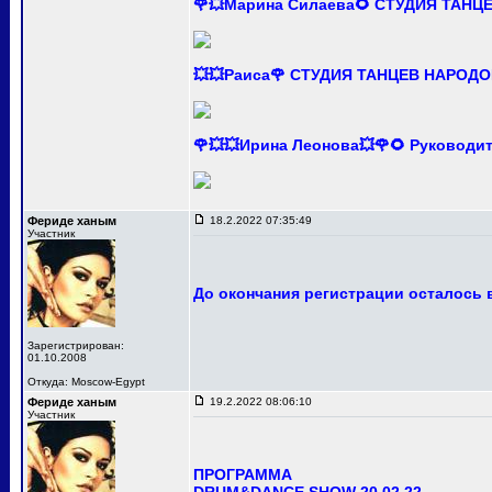
🌹💥Марина Силаева🌻 СТУДИЯ ТАНЦ
💥💥Раиса🌹 СТУДИЯ ТАНЦЕВ НАРОДО
🌹💥💥Ирина Леонова💥🌹🌻 Руково
Фериде ханым
18.2.2022 07:35:49
Участник
До окончания регистрации осталось в
Зарегистрирован:
01.10.2008
Откуда: Moscow-Egypt
Фериде ханым
19.2.2022 08:06:10
Участник
ПРОГРАММА