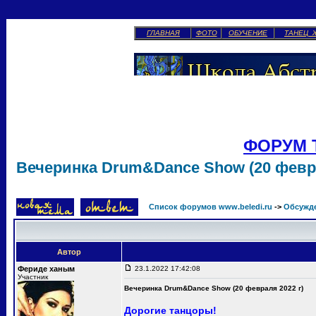
ГЛАВНАЯ
ФОТО
ОБУЧЕНИЕ
ТАНЕЦ 
ФОРУМ 
Вечеринка Drum&Dance Show (20 февра
Список форумов www.beledi.ru
->
Обсужд
Автор
Фериде ханым
23.1.2022 17:42:08
Участник
Вечеринка Drum&Dance Show (20 февраля 2022 г)
Дорогие танцоры!