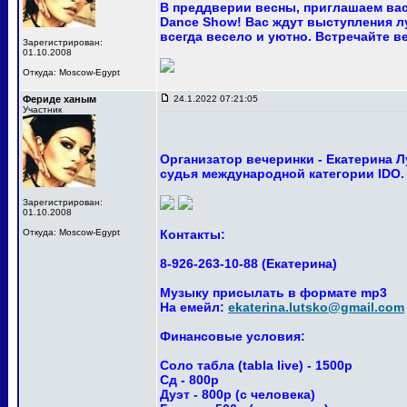
В преддверии весны, приглашаем вас
Dance Show! Вас ждут выступления лу
всегда весело и уютно. Встречайте ве
Зарегистрирован:
01.10.2008
Откуда: Moscow-Egypt
Фериде ханым
24.1.2022 07:21:05
Участник
Организатор вечеринки - Екатерина 
судья международной категории IDO.
Зарегистрирован:
01.10.2008
Откуда: Moscow-Egypt
Контакты:
8-926-263-10-88 (Екатерина)
Музыку присылать в формате mp3
На емейл:
ekaterina.lutsko@gmail.com
Финансовые условия:
Соло табла (tabla live) - 1500р
Сд - 800р
Дуэт - 800р (с человека)