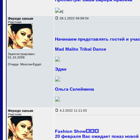
e]
Фериде ханым
29.1.2022 09:08:54
Участник
Начинаем представлять гостей и уча
Mad Malito Tribal Dance
Зарегистрирован:
01.10.2008
Откуда: Moscow-Egypt
Эдже
Ольга Склеймина
Фериде ханым
4.2.2022 11:11:03
Участник
Fashion Show💥💥💥
20 февраля Вас ожидает показ новой