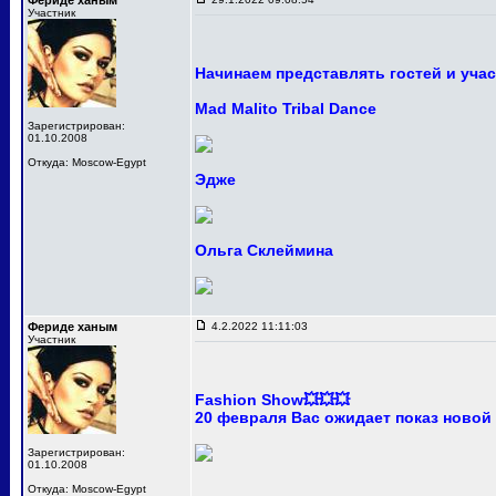
Фериде ханым
Участник
Начинаем представлять гостей и уча
Mad Malito Tribal Dance
Зарегистрирован:
01.10.2008
Откуда: Moscow-Egypt
Эдже
Ольга Склеймина
Фериде ханым
4.2.2022 11:11:03
Участник
Fashion Show💥💥💥
20 февраля Вас ожидает показ новой
Зарегистрирован:
01.10.2008
Откуда: Moscow-Egypt