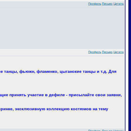
Профиль
Письмо
Цитата
Профиль
Письмо
Цитата
 танцы, фьюжн, фламенко, цыганские танцы и т.д. Для
ие принять участие в дефиле - присылайте свои заявки,
еринке, эксклюзивную коллекцию костюмов на тему
Профиль
Письмо
Цитата