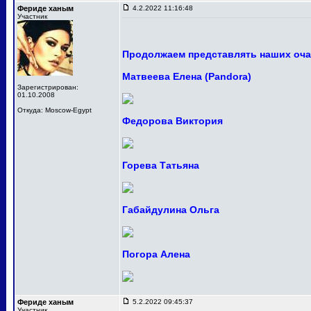
Фериде ханым
4.2.2022 11:16:48
Участник
Продолжаем представлять наших оча
Матвеева Елена (Pandora)
Зарегистрирован:
01.10.2008
Откуда: Moscow-Egypt
Федорова Виктория
Горева Татьяна
Габайдулина Ольга
Погора Алена
Фериде ханым
5.2.2022 09:45:37
Участник