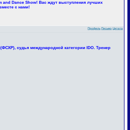
m and Dance Show! Вас ждут выступления лучших
вместе с нами!
Профиль
Письмо
Цитата
(ФСХР), судья международной категории IDO. Тренер