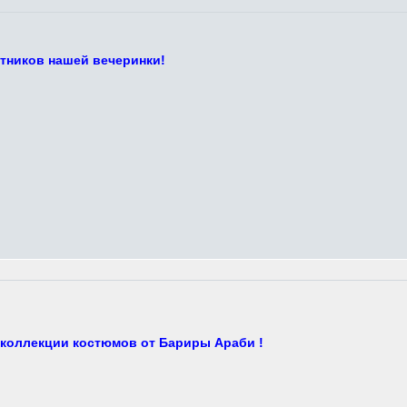
стников нашей вечеринки!
 коллекции костюмов от Бариры Араби !