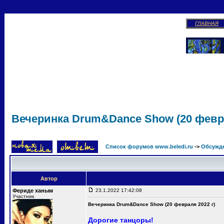
ГЛАВНАЯ
Вечеринка Drum&Dance Show (20 февра
Список форумов www.beledi.ru
->
Обсужд
Автор
Фериде ханым
23.1.2022 17:42:08
Участник
Вечеринка Drum&Dance Show (20 февраля 2022 г)
Дорогие танцоры!