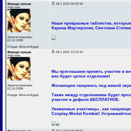
Фериде ханым
28.1.2022 08:30:39
Участник
Наши прекрасные таблистки, которые 
Карина Мартиросян, Светлана Степан
Зарегистрирован:
01.10.2008
Откуда: Moscow-Egypt
Фериде ханым
28.1.2022 13:15:15
Участник
Мы приглашаем принять участие в ве
вас будет целое отделение!
Желающим танцевать под живой звук
Зарегистрирован:
01.10.2008
Также между отделениями будет про
Откуда: Moscow-Egypt
участие в дефиле БЕСПЛАТНОЕ.
Уважаемые участницы , как танцовщи
Cosplay-Mortal Kombat! Устраивайте
e]
29.1.2022 09:08:54