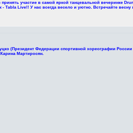
 принять участие в самой яркой танцевальной вечеринке Dru
- Tabla Live!! У нас всегда весело и уютно. Встречайте весну 
Луцко (Президент Федерации спортивной хореографии России 
 Карина Мартиросян.