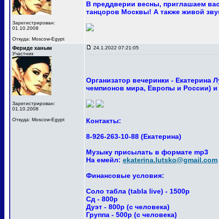
В преддверии весны, приглашаем вас
танцоров Москвы! А также живой звук 
Зарегистрирован:
01.10.2008
Откуда: Moscow-Egypt
Фериде ханым
24.1.2022 07:21:05
Участник
Организатор вечеринки - Екатерина 
чемпионов мира, Европы и России) и
Зарегистрирован:
01.10.2008
Откуда: Moscow-Egypt
Контакты:
8-926-263-10-88 (Екатерина)
Музыку присылать в формате mp3
На емейл:
ekaterina.lutsko@gmail.com
Финансовые условия:
Соло табла (tabla live) - 1500р
Сд - 800р
Дуэт - 800р (с человека)
Группа - 500р (с человека)