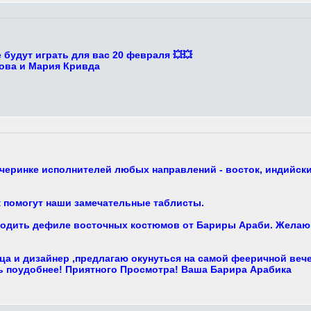
будут играть для вас 20 февраля 💥💥
ова и Мария Кривда
черинке исполнителей любых направлений - восток, индийские
 помогут наши замечательные таблисты.
ходить дефиле восточных костюмов от Бариры Араби. Желающ
ца и дизайнер ,предлагаю окунуться на самой фееричной веч
сь поудобнее! Приятного Просмотра! Ваша Барира Арабика