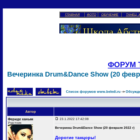
ГЛАВНАЯ
ФОТО
ОБУЧЕНИЕ
ТАНЕЦ 
ФОРУМ 
Вечеринка Drum&Dance Show (20 февра
Список форумов www.beledi.ru
->
Обсужд
Автор
Фериде ханым
23.1.2022 17:42:08
Участник
Вечеринка Drum&Dance Show (20 февраля 2022 г)
Дорогие танцоры!