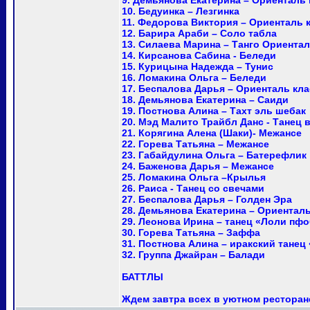
9. Демьянова Екатерина – Ориенталь 
10. Бедуинка – Лезгинка
11. Федорова Виктория – Ориенталь 
12. Барира Араби – Соло табла
13. Силаева Марина – Танго Ориента
14. Кирсанова Сабина - Беледи
15. Курицына Надежда – Тунис
16. Ломакина Ольга – Беледи
17. Беспалова Дарья – Ориенталь кл
18. Демьянова Екатерина – Саиди
19. Постнова Алина – Тахт эль шебак
20. Мэд Малито Трайбл Данс - Танец в 
21. Корягина Алена (Шаки)- Межансе
22. Горева Татьяна – Межансе
23. Габайдулина Ольга – Батерефлик
24. Баженова Дарья – Межансе
25. Ломакина Ольга –Крылья
26. Раиса - Танец со свечами
27. Беспалова Дарья – Голден Эра
28. Демьянова Екатерина – Ориенталь
29. Леонова Ирина – танец «Лоли пф
30. Горева Татьяна – Заффа
31. Постнова Алина – иракский танец
32. Группа Джайран – Балади
БАТТЛЫ
Ждем завтра всех в уютном ресторан