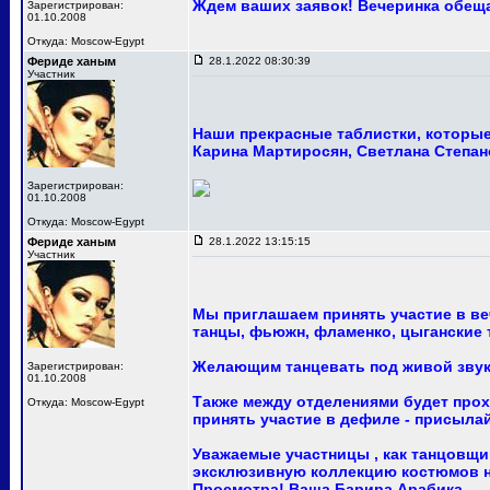
Ждем ваших заявок! Вечеринка обещ
Зарегистрирован:
01.10.2008
Откуда: Moscow-Egypt
Фериде ханым
28.1.2022 08:30:39
Участник
Наши прекрасные таблистки, которые 
Карина Мартиросян, Светлана Степан
Зарегистрирован:
01.10.2008
Откуда: Moscow-Egypt
Фериде ханым
28.1.2022 13:15:15
Участник
Мы приглашаем принять участие в ве
танцы, фьюжн, фламенко, цыганские т
Желающим танцевать под живой звук
Зарегистрирован:
01.10.2008
Также между отделениями будет про
Откуда: Moscow-Egypt
принять участие в дефиле - присыла
Уважаемые участницы , как танцовщи
эксклюзивную коллекцию костюмов на
Просмотра! Ваша Барира Арабика