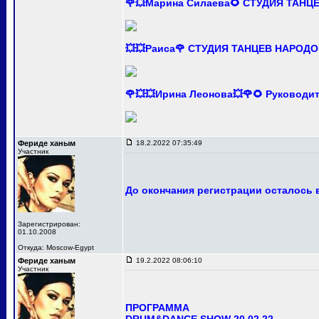
🌹💥Марина Силаева🌻 СТУДИЯ ТАНЦ
💥💥Раиса🌹 СТУДИЯ ТАНЦЕВ НАРОДО
🌹💥💥Ирина Леонова💥🌹🌻 Руково
Фериде ханым
18.2.2022 07:35:49
Участник
До окончания регистрации осталось в
Зарегистрирован:
01.10.2008
Откуда: Moscow-Egypt
Фериде ханым
19.2.2022 08:06:10
Участник
ПРОГРАММА