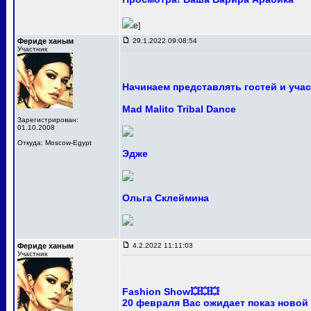
e]
Фериде ханым
29.1.2022 09:08:54
Участник
Начинаем представлять гостей и уча
Mad Malito Tribal Dance
Зарегистрирован:
01.10.2008
Откуда: Moscow-Egypt
Эдже
Ольга Склеймина
Фериде ханым
4.2.2022 11:11:03
Участник
Fashion Show💥💥💥
20 февраля Вас ожидает показ новой