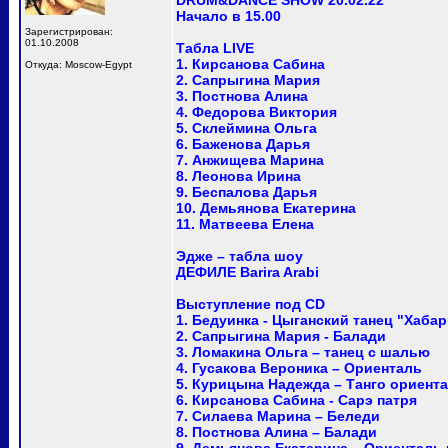
DRUM&DANCE SHOW 20.02.22
Начало в 15.00
Зарегистрирован:
01.10.2008
Табла LIVE
1. Кирсанова Сабина
Откуда: Moscow-Egypt
2. Сапрыгина Мария
3. Постнова Алина
4. Федорова Виктория
5. Склеймина Ольга
6. Баженова Дарья
7. Анжищева Марина
8. Леонова Ирина
9. Беспалова Дарья
10. Демьянова Екатерина
11. Матвеева Елена
Эдже – табла шоу
ДЕФИЛЕ Barira Arabi
Выступление под CD
1. Бедуинка - Цыганский танец "Хабар
2. Сапрыгина Мария - Балади
3. Ломакина Ольга – танец с шалью
4. Гусакова Вероника – Ориенталь
5. Курицына Надежда – Танго ориент
6. Кирсанова Сабина - Сарэ патря
7. Силаева Марина – Беледи
8. Постнова Алина – Балади