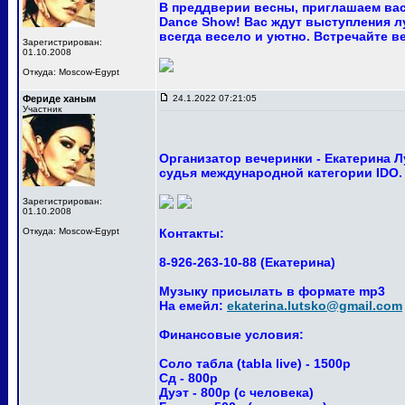
В преддверии весны, приглашаем вас
Dance Show! Вас ждут выступления лу
всегда весело и уютно. Встречайте ве
Зарегистрирован:
01.10.2008
Откуда: Moscow-Egypt
Фериде ханым
24.1.2022 07:21:05
Участник
Организатор вечеринки - Екатерина 
судья международной категории IDO.
Зарегистрирован:
01.10.2008
Откуда: Moscow-Egypt
Контакты:
8-926-263-10-88 (Екатерина)
Музыку присылать в формате mp3
На емейл:
ekaterina.lutsko@gmail.com
Финансовые условия:
Соло табла (tabla live) - 1500р
Сд - 800р
Дуэт - 800р (с человека)