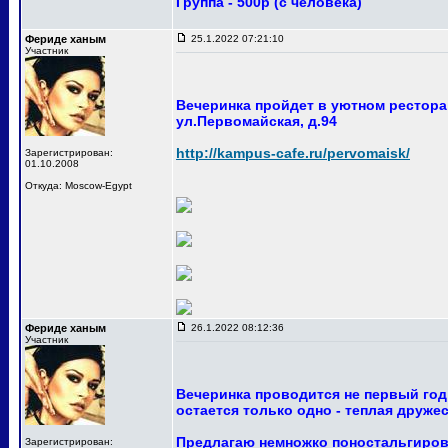
Группа - 500р (с человека)
Фериде ханым
25.1.2022 07:21:10
Участник
Вечеринка пройдет в уютном ресторан
ул.Первомайская, д.94
http://kampus-cafe.ru/pervomaisk/
Зарегистрирован:
01.10.2008
Откуда: Moscow-Egypt
Фериде ханым
26.1.2022 08:12:36
Участник
Вечеринка проводится не первый год
остается только одно - теплая друже
Предлагаю немножко поностальгирова
Зарегистрирован: