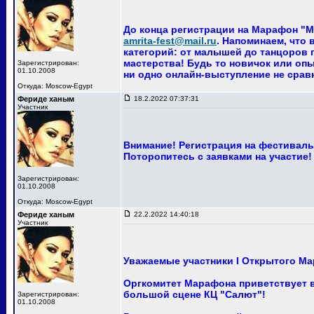
До конца регистрации на Марафон "Ма
amrita-fest@mail.ru
. Напоминаем, что
категорий: от малышей до танцоров п
мастерства! Будь то новичок или опы
Зарегистрирован:
01.10.2008
ни одно онлайн-выступление не сра
Откуда: Moscow-Egypt
Фериде ханым
18.2.2022 07:37:31
Участник
Внимание! Регистрация на фестиваль 
Поторопитесь с заявками на участие!
Зарегистрирован:
01.10.2008
Откуда: Moscow-Egypt
Фериде ханым
22.2.2022 14:40:18
Участник
Уважаемые участники I Открытого Ма
Оргкомитет Марафона приветствует ва
большой сцене КЦ "Салют"!
Зарегистрирован:
01.10.2008