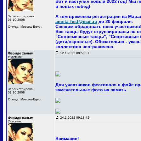
Вот и наступил новый 2022 год! Мы 
и новых побед!
А тем временем регистрация на Мара
Зарегистрирован:
01.10.2008
amrita-fest@mail.ru
до 20 февраля.
Спешим обрадовать всех участников! 
Откуда: Moscow-Egypt
Все танцы будут сгруппированы по о
"Современные танцы", "Спортивные ба
(дети/взрослые). Обязательно - указ
коллектива неограничено.
Фериде ханым
12.1.2022 08:50:31
Участник
Для участников фестиваля в фойе пр
Зарегистрирован:
замечательные фото на память.
01.10.2008
Откуда: Moscow-Egypt
Фериде ханым
24.1.2022 09:18:42
Участник
Внимание!