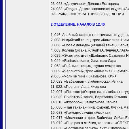
23. 028. «Датунчара», Долгова Екатерина
24. 038. «Pinga», Детско-юношеская студия «А
НАГРАЖДЕНИЕ УЧАСТНИКОВ ОТДЕЛЕНИЯ
2 ОТДЕЛЕНИЕ. НАЧАЛО В 12.40
1. 046. Арабский танец с тросточками, студия 
2. 008. Индийский танец, трио «Камелия», Ша
3. 088. «Посею лебеду» (казачий танец), Вари
4. 003. Колева Оксана, «ЛАлИтА ЛАвАнгА лАтА
5. 029. «Экзотик», дуэт «Шафран», Сазыкина 
6. 044. «Rudrashtakam», Хаметова Лара
7. 058. «Райские птицы», студия «Амрита»
8. 009. «Чарльстон», трио «Камелия», Шамато
9. 085. «Чоли ке пиче», Жаманова Юлия
10. 023. «Бабакарам», Любомирская Регина
11. 022. «Прогэя», Лана Киселева
12. 007. «Пчелка» («Острое жало любви»), сту
13. 089. Египетский танец, Варитлова Татьяна
14. 010. «Кхэроро», Шаматонова Лариса
15. 080. «Тан танана» (инд. фьюжн), Лузина М
16. 083. «Гхумар», студия «Амрита»
17. 017. «Молчание ветров. Бабочка», Лобан Е
18. 072. «Еще раз о любви», коллектив «СПЕК
19. 030. «Восточная сальса», дуэт «Шафран»,