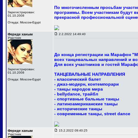
По многочисленным просьбам участни
программы. Всем участникам будут в
Зарегистрирован:
01.10.2008
прекрасной профессиональной сцене
Откуда: Moscow-Egypt
Фериде ханым
2.2.2022 14:49:40
Участник
До конца регистрации на Марафон "М
всех танцевальных направлений и вс
Для всех участников и гостей Мараф
Зарегистрирован:
01.10.2008
ТАНЦЕВАЛЬНЫЕ НАПРАВЛЕНИЯ
- классический балет
Откуда: Moscow-Egypt
- джаз-модерн, контемпорари
- танцы народов мира
- bellydance, трайбл
- спортивные бальные танцы
- латиноамериканские танцы
- исторические танцы
- современные танцы, street dance
Фериде ханым
15.2.2022 09:40:25
Участник