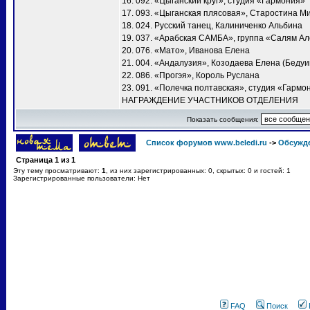
16. 092. «Цыганский круг», студия «Гармония»
17. 093. «Цыганская плясовая», Старостина М
18. 024. Русский танец, Калиниченко Альбина
19. 037. «Арабская САМБА», группа «Салям А
20. 076. «Мато», Иванова Елена
21. 004. «Андалузия», Козодаева Елена (Бедуи
22. 086. «Прогэя», Король Руслана
23. 091. «Полечка полтавская», студия «Гармо
НАГРАЖДЕНИЕ УЧАСТНИКОВ ОТДЕЛЕНИЯ
Показать сообщения:
Список форумов www.beledi.ru
->
Обсужд
Страница
1
из
1
Эту тему просматривают:
1
, из них зарегистрированных: 0, скрытых: 0 и гостей: 1
Зарегистрированные пользователи: Нет
FAQ
Поиск