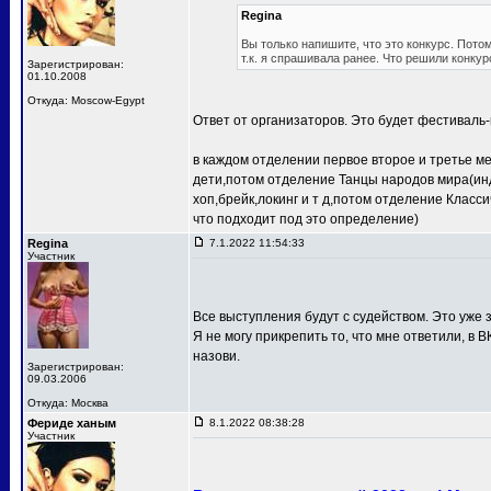
Regina
Вы только напишите, что это конкурс. Потом
т.к. я спрашивала ранее. Что решили конкур
Зарегистрирован:
01.10.2008
Откуда: Moscow-Egypt
Ответ от организаторов. Это будет фестиваль-
в каждом отделении первое второе и третье м
дети,потом отделение Танцы народов мира(ин
хоп,брейк,локинг и т д,потом отделение Клас
что подходит под это определение)
Regina
7.1.2022 11:54:33
Участник
Все выступления будут с судейством. Это уже з
Я не могу прикрепить то, что мне ответили, в В
назови.
Зарегистрирован:
09.03.2006
Откуда: Москва
Фериде ханым
8.1.2022 08:38:28
Участник