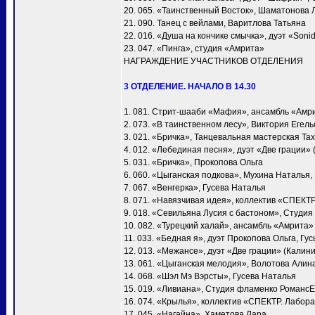
20. 065. «Таинственный Восток», Шаматонова 
21. 090. Танец с вейлами, Варитлова Татьяна
22. 016. «Душа на кончике смычка», дуэт «Soni
23. 047. «Пинга», студия «Амрита»
НАГРАЖДЕНИЕ УЧАСТНИКОВ ОТДЕЛЕНИЯ
3 ОТДЕЛЕНИЕ. НАЧАЛО В 14.30
1. 081. Стрит-шааби «Мафия», ансамбль «Амр
2. 073. «В таинственном лесу», Виктория Егел
3. 021. «Бричка», Танцевальная мастерская Т
4. 012. «Лебединая песня», дуэт «Две грации»
5. 031. «Бричка», Прокопова Ольга
6. 060. «Цыганская подкова», Мухина Наталья
7. 067. «Венгерка», Гусева Наталья
8. 071. «Навязчивая идея», коллектив «СПЕКТ
9. 018. «Севильяна Лусия с бастоном», Студия
10. 082. «Турецкий халай», ансамбль «Амрита»
11. 033. «Бедная я», дуэт Прокопова Ольга, Гу
12. 013. «Межансе», дуэт «Две грации» (Калин
13. 061. «Цыганская мелодия», Волотова Алин
14. 068. «Шэл Мэ Вэрсты», Гусева Наталья
15. 019. «Ливиана», Студия фламенко Романс
16. 074. «Крылья», коллектив «СПЕКТР. Лабора
17. 045. «Нагайна», Хаметова Лара