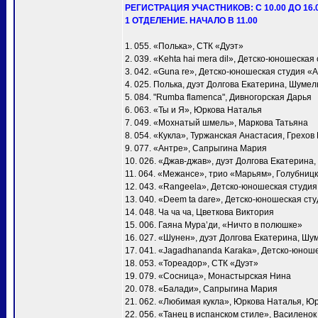
РЕГИСТРАЦИЯ УЧАСТНИКОВ: С 10.00 ДО 16.
1 ОТДЕЛЕНИЕ. НАЧАЛО В 11.00
1. 055. «Полька», СТК «Дуэт»
2. 039. «Kehta hai mera dil», Детско-юношеска
3. 042. «Guna re», Детско-юношеская студия «
4. 025. Полька, дуэт Долгова Екатерина, Шумел
5. 084. "Rumba flamenca", Дивногорская Дарья
6. 063. «Ты и Я», Юркова Наталья
7. 049. «Мохнатый шмель», Маркова Татьяна
8. 054. «Кукла», Туржанская Анастасия, Грехов
9. 077. «Антре», Сапрыгина Мария
10. 026. «Джав-джав», дуэт Долгова Екатерина
11. 064. «Межансе», трио «Марьям», Голубни
12. 043. «Rangeela», Детско-юношеская студи
13. 040. «Deem ta dare», Детско-юношеская ст
14. 048. Ча ча ча, Цветкова Виктория
15. 006. Гаяна Мура’ди, «Ничто в полюшке»
16. 027. «Шунен», дуэт Долгова Екатерина, Шу
17. 041. «Jagadhananda Karaka», Детско-юнош
18. 053. «Тореадор», СТК «Дуэт»
19. 079. «Сосница», Монастырская Нина
20. 078. «Балади», Сапрыгина Мария
21. 062. «Любимая кукла», Юркова Наталья, Ю
22. 056. «Танец в испанском стиле», Василено