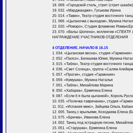
18. 069. «Городской стиль_стрит (стрит-шааби)
19. 032. «Марджанджя», Гуськова Ирина
20. 014. «Тавих», Театр-студия восточного та
21. 066. «Цыганочка с выходом», Мухина Ната
22. 020. «Ромэро», Студия фламенко РомансЕ
23. 070. «Вальс Шопена», коллектив «СПЕКТР.
НАГРАЖДЕНИЕ УЧАСТНИКОВ ОТДЕЛЕНИЯ
4 ОТДЕЛЕНИЕ. НАЧАЛО В 16.15
1. 034. «Цыганская весна», студия «Гармония»
2. 052. «Палсо», Бегишева Юлия, Мухина Ната
3. 015. «Табла», Театр-студия восточного тан
4. 036. «Свет Солнца», группа «Салям Алейку
5. 057. «Прогэя», студия «Гармония»
6. 059. «Кумушка», Мухина Наталья
7. 001. «Taбла», Михайлова Марина
8. 050. «Хабарка», Ермягина Елена
9. 087. «Если б я была цыганкой», Король Русл
10. 035. «Полечка-тавричанка», студия «Гармо
11. 011. «Испания микс», Зайцева Ольга, Каба
12. 005. Танец с крыльями, Козодаева Елена (Б
13. 075. «Бричка», Иванова Елена
14. 002. Танец под эстрадную песню, Михайло
15. 051. «Старушка», Ермягина Елена