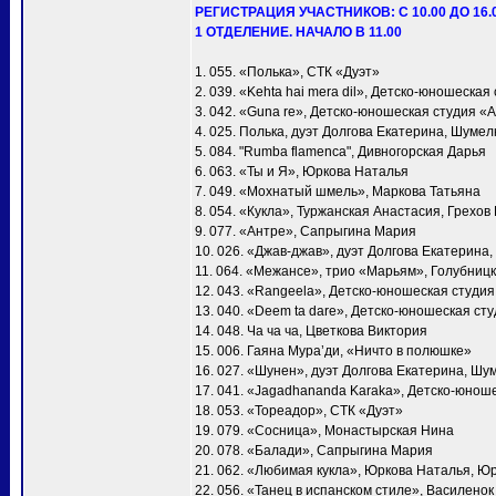
РЕГИСТРАЦИЯ УЧАСТНИКОВ: С 10.00 ДО 16.
1 ОТДЕЛЕНИЕ. НАЧАЛО В 11.00
1. 055. «Полька», СТК «Дуэт»
2. 039. «Kehta hai mera dil», Детско-юношеска
3. 042. «Guna re», Детско-юношеская студия «
4. 025. Полька, дуэт Долгова Екатерина, Шумел
5. 084. "Rumba flamenca", Дивногорская Дарья
6. 063. «Ты и Я», Юркова Наталья
7. 049. «Мохнатый шмель», Маркова Татьяна
8. 054. «Кукла», Туржанская Анастасия, Грехов
9. 077. «Антре», Сапрыгина Мария
10. 026. «Джав-джав», дуэт Долгова Екатерина
11. 064. «Межансе», трио «Марьям», Голубни
12. 043. «Rangeela», Детско-юношеская студи
13. 040. «Deem ta dare», Детско-юношеская ст
14. 048. Ча ча ча, Цветкова Виктория
15. 006. Гаяна Мура’ди, «Ничто в полюшке»
16. 027. «Шунен», дуэт Долгова Екатерина, Шу
17. 041. «Jagadhananda Karaka», Детско-юнош
18. 053. «Тореадор», СТК «Дуэт»
19. 079. «Сосница», Монастырская Нина
20. 078. «Балади», Сапрыгина Мария
21. 062. «Любимая кукла», Юркова Наталья, Ю
22. 056. «Танец в испанском стиле», Василено