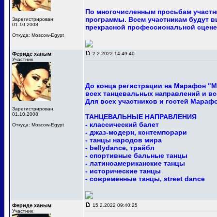
По многочисленным просьбам участни
программы. Всем участникам будут в
Зарегистрирован:
01.10.2008
прекрасной профессиональной сцене
Откуда: Moscow-Egypt
Фериде ханым
2.2.2022 14:49:40
Участник
До конца регистрации на Марафон "М
всех танцевальных направлений и вс
Для всех участников и гостей Мараф
Зарегистрирован:
01.10.2008
ТАНЦЕВАЛЬНЫЕ НАПРАВЛЕНИЯ
- классический балет
Откуда: Moscow-Egypt
- джаз-модерн, контемпорари
- танцы народов мира
- bellydance, трайбл
- спортивные бальные танцы
- латиноамериканские танцы
- исторические танцы
- современные танцы, street dance
Фериде ханым
15.2.2022 09:40:25
Участник