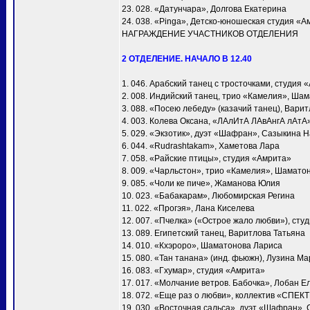
23. 028. «Датунчара», Долгова Екатерина
24. 038. «Pinga», Детско-юношеская студия «А
НАГРАЖДЕНИЕ УЧАСТНИКОВ ОТДЕЛЕНИЯ
2 ОТДЕЛЕНИЕ. НАЧАЛО В 12.40
1. 046. Арабский танец с тросточками, студия 
2. 008. Индийский танец, трио «Камелия», Ша
3. 088. «Посею лебеду» (казачий танец), Вари
4. 003. Колева Оксана, «ЛАлИтА ЛАвАнгА лАтА
5. 029. «Экзотик», дуэт «Шафран», Сазыкина 
6. 044. «Rudrashtakam», Хаметова Лара
7. 058. «Райские птицы», студия «Амрита»
8. 009. «Чарльстон», трио «Камелия», Шамато
9. 085. «Чоли ке пиче», Жаманова Юлия
10. 023. «Бабакарам», Любомирская Регина
11. 022. «Прогэя», Лана Киселева
12. 007. «Пчелка» («Острое жало любви»), сту
13. 089. Египетский танец, Варитлова Татьяна
14. 010. «Кхэроро», Шаматонова Лариса
15. 080. «Тан танана» (инд. фьюжн), Лузина М
16. 083. «Гхумар», студия «Амрита»
17. 017. «Молчание ветров. Бабочка», Лобан Е
18. 072. «Еще раз о любви», коллектив «СПЕК
19. 030. «Восточная сальса», дуэт «Шафран»,