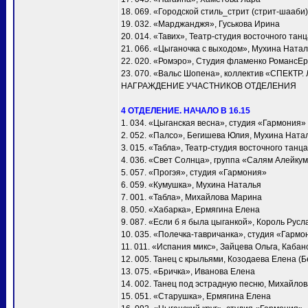
18. 069. «Городской стиль_стрит (стрит-шааби)
19. 032. «Марджанджя», Гуськова Ирина
20. 014. «Тавих», Театр-студия восточного та
21. 066. «Цыганочка с выходом», Мухина Ната
22. 020. «Ромэро», Студия фламенко РомансЕ
23. 070. «Вальс Шопена», коллектив «СПЕКТР.
НАГРАЖДЕНИЕ УЧАСТНИКОВ ОТДЕЛЕНИЯ
4 ОТДЕЛЕНИЕ. НАЧАЛО В 16.15
1. 034. «Цыганская весна», студия «Гармония»
2. 052. «Палсо», Бегишева Юлия, Мухина Ната
3. 015. «Табла», Театр-студия восточного тан
4. 036. «Свет Солнца», группа «Салям Алейку
5. 057. «Прогэя», студия «Гармония»
6. 059. «Кумушка», Мухина Наталья
7. 001. «Taбла», Михайлова Марина
8. 050. «Хабарка», Ермягина Елена
9. 087. «Если б я была цыганкой», Король Русл
10. 035. «Полечка-тавричанка», студия «Гармо
11. 011. «Испания микс», Зайцева Ольга, Каба
12. 005. Танец с крыльями, Козодаева Елена (Б
13. 075. «Бричка», Иванова Елена
14. 002. Танец под эстрадную песню, Михайло
15. 051. «Старушка», Ермягина Елена