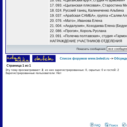
16. 092. «Цыганский круг», студия «Гармония»
17. 093. «Цыганская плясовая», Старостина М
18. 024. Русский танец, Калиниченко Альбина
19. 037. «Арабская САМБА», группа «Салям А
20. 076. «Мато», Иванова Елена
21. 004. «Андалузия», Козодаева Елена (Бедуи
22. 086. «Прогэя», Король Руслана
23. 091. «Полечка полтавская», студия «Гармо
НАГРАЖДЕНИЕ УЧАСТНИКОВ ОТДЕЛЕНИЯ
Показать сообщения:
Список форумов www.beledi.ru
->
Обсужд
Страница
1
из
1
Эту тему просматривают:
2
, из них зарегистрированных: 0, скрытых: 0 и гостей: 2
Зарегистрированные пользователи: Нет
FAQ
Поиск