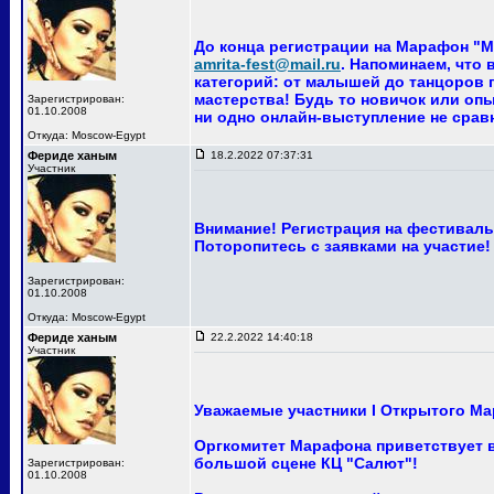
До конца регистрации на Марафон "Ма
amrita-fest@mail.ru
. Напоминаем, что
категорий: от малышей до танцоров п
мастерства! Будь то новичок или опы
Зарегистрирован:
01.10.2008
ни одно онлайн-выступление не сра
Откуда: Moscow-Egypt
Фериде ханым
18.2.2022 07:37:31
Участник
Внимание! Регистрация на фестиваль 
Поторопитесь с заявками на участие!
Зарегистрирован:
01.10.2008
Откуда: Moscow-Egypt
Фериде ханым
22.2.2022 14:40:18
Участник
Уважаемые участники I Открытого Ма
Оргкомитет Марафона приветствует ва
большой сцене КЦ "Салют"!
Зарегистрирован:
01.10.2008