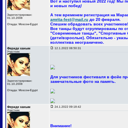
Вот и наступил новый 2022 год! Мы 
и новых побед!
А тем временем регистрация на Мара
Зарегистрирован:
01.10.2008
amrita-fest@mail.ru
до 20 февраля.
Спешим обрадовать всех участников! 
Откуда: Moscow-Egypt
Все танцы будут сгруппированы по о
"Современные танцы", "Спортивные ба
(дети/взрослые). Обязательно - указ
коллектива неограничено.
Фериде ханым
12.1.2022 08:50:31
Участник
Для участников фестиваля в фойе пр
Зарегистрирован:
замечательные фото на память.
01.10.2008
Откуда: Moscow-Egypt
Фериде ханым
24.1.2022 09:18:42
Участник
Внимание!