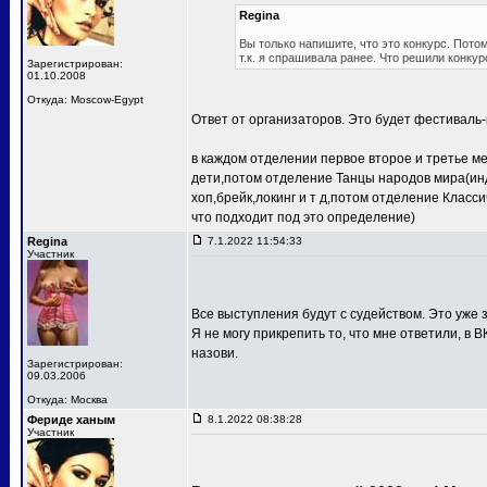
Regina
Вы только напишите, что это конкурс. Потом
т.к. я спрашивала ранее. Что решили конкур
Зарегистрирован:
01.10.2008
Откуда: Moscow-Egypt
Ответ от организаторов. Это будет фестиваль-
в каждом отделении первое второе и третье м
дети,потом отделение Танцы народов мира(ин
хоп,брейк,локинг и т д,потом отделение Клас
что подходит под это определение)
Regina
7.1.2022 11:54:33
Участник
Все выступления будут с судейством. Это уже з
Я не могу прикрепить то, что мне ответили, в В
назови.
Зарегистрирован:
09.03.2006
Откуда: Москва
Фериде ханым
8.1.2022 08:38:28
Участник