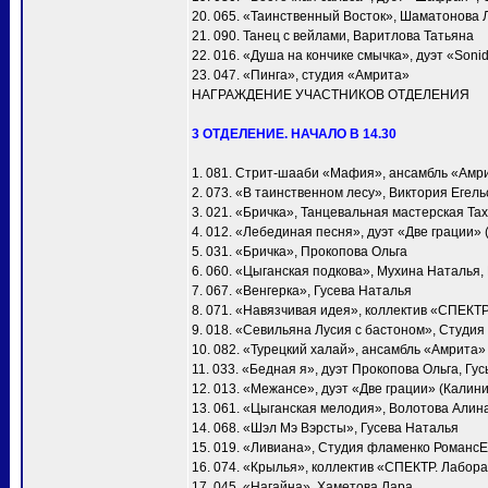
20. 065. «Таинственный Восток», Шаматонова 
21. 090. Танец с вейлами, Варитлова Татьяна
22. 016. «Душа на кончике смычка», дуэт «Soni
23. 047. «Пинга», студия «Амрита»
НАГРАЖДЕНИЕ УЧАСТНИКОВ ОТДЕЛЕНИЯ
3 ОТДЕЛЕНИЕ. НАЧАЛО В 14.30
1. 081. Стрит-шааби «Мафия», ансамбль «Амр
2. 073. «В таинственном лесу», Виктория Егел
3. 021. «Бричка», Танцевальная мастерская Т
4. 012. «Лебединая песня», дуэт «Две грации»
5. 031. «Бричка», Прокопова Ольга
6. 060. «Цыганская подкова», Мухина Наталья
7. 067. «Венгерка», Гусева Наталья
8. 071. «Навязчивая идея», коллектив «СПЕКТ
9. 018. «Севильяна Лусия с бастоном», Студия
10. 082. «Турецкий халай», ансамбль «Амрита»
11. 033. «Бедная я», дуэт Прокопова Ольга, Гу
12. 013. «Межансе», дуэт «Две грации» (Калин
13. 061. «Цыганская мелодия», Волотова Алин
14. 068. «Шэл Мэ Вэрсты», Гусева Наталья
15. 019. «Ливиана», Студия фламенко Романс
16. 074. «Крылья», коллектив «СПЕКТР. Лабора
17. 045. «Нагайна», Хаметова Лара