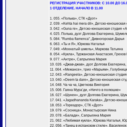
РЕГИСТРАЦИЯ УЧАСТНИКОВ: С 10.00 ДО 16.
1 ОТДЕЛЕНИЕ. НАЧАЛО В 11.00
1. 055. «Полька», СТК «Дуэт»
2. 039. «Kehta hai mera dil», Детско-юношеска
3. 042. «Guna re», Детско-юношеская студия «
4. 025. Полька, дуэт Долгова Екатерина, Шумел
5. 084. "Rumba flamenca", Дивногорская Дарья
6. 063. «Ты и Я», Юркова Наталья
7. 049. «Мохнатый шмель», Маркова Татьяна
8. 054. «Кукла», Туржанская Анастасия, Грехов
9. 077. «Антре», Сапрыгина Мария
10. 026. «Джав-джав», дуэт Долгова Екатерина
11. 064. «Межансе», трио «Марьям», Голубни
12. 043. «Rangeela», Детско-юношеская студи
13. 040. «Deem ta dare», Детско-юношеская ст
14. 048. Ча ча ча, Цветкова Виктория
15. 006. Гаяна Мура’ди, «Ничто в полюшке»
16. 027. «Шунен», дуэт Долгова Екатерина, Шу
17. 041. «Jagadhananda Karaka», Детско-юнош
18. 053. «Тореадор», СТК «Дуэт»
19. 079. «Сосница», Монастырская Нина
20. 078. «Балади», Сапрыгина Мария
21. 062. «Любимая кукла», Юркова Наталья, Ю
22. 056. «Танец в испанском стиле», Василено