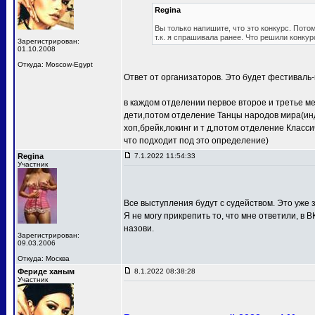
Regina
Вы только напишите, что это конкурс. Потом
т.к. я спрашивала ранее. Что решили конкур
Зарегистрирован:
01.10.2008
Откуда: Moscow-Egypt
Ответ от организаторов. Это будет фестиваль-
в каждом отделении первое второе и третье м
дети,потом отделение Танцы народов мира(ин
хоп,брейк,локинг и т д,потом отделение Клас
что подходит под это определение)
Regina
7.1.2022 11:54:33
Участник
Все выступления будут с судейством. Это уже з
Я не могу прикрепить то, что мне ответили, в В
назови.
Зарегистрирован:
09.03.2006
Откуда: Москва
Фериде ханым
8.1.2022 08:38:28
Участник