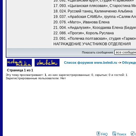
16. 092. «Цыганский круг», студия «Гармония»
17. 093. «Цыганская плясовая», Старостина М
18. 024. Русский танец, Калиниченко Альбина
19. 037. «Арабская САМБА», группа «Салям А
20. 076. «Мато», Иванова Елена
21. 004. «Андалузия», Козодаева Елена (Бедуи
22. 086. «Прогэя», Король Руслана
23. 091. «Полечка полтавская», студия «Гармо
НАГРАЖДЕНИЕ УЧАСТНИКОВ ОТДЕЛЕНИЯ
Показать сообщения:
Список форумов www.beledi.ru
->
Обсужд
Страница
1
из
1
Эту тему просматривают:
1
, из них зарегистрированных: 0, скрытых: 0 и гостей: 1
Зарегистрированные пользователи: Нет
FAQ
Поиск