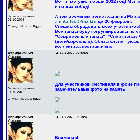
Вот и наступил новый 2022 год! Мы 
и новых побед!
А тем временем регистрация на Мара
Зарегистрирован:
01.10.2008
amrita-fest@mail.ru
до 20 февраля.
Спешим обрадовать всех участников! 
Откуда: Moscow-Egypt
Все танцы будут сгруппированы по о
"Современные танцы", "Спортивные ба
(дети/взрослые). Обязательно - указ
коллектива неограничено.
Фериде ханым
12.1.2022 08:50:31
Участник
Для участников фестиваля в фойе пр
Зарегистрирован:
замечательные фото на память.
01.10.2008
Откуда: Moscow-Egypt
Фериде ханым
24.1.2022 09:18:42
Участник
Внимание!