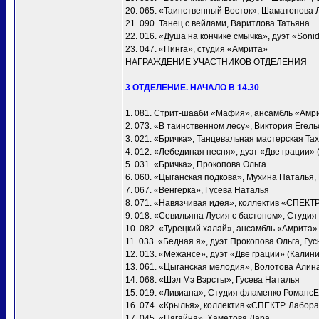
20. 065. «Таинственный Восток», Шаматонова 
21. 090. Танец с вейлами, Варитлова Татьяна
22. 016. «Душа на кончике смычка», дуэт «Soni
23. 047. «Пинга», студия «Амрита»
НАГРАЖДЕНИЕ УЧАСТНИКОВ ОТДЕЛЕНИЯ
3 ОТДЕЛЕНИЕ. НАЧАЛО В 14.30
1. 081. Стрит-шааби «Мафия», ансамбль «Амр
2. 073. «В таинственном лесу», Виктория Егел
3. 021. «Бричка», Танцевальная мастерская Т
4. 012. «Лебединая песня», дуэт «Две грации»
5. 031. «Бричка», Прокопова Ольга
6. 060. «Цыганская подкова», Мухина Наталья
7. 067. «Венгерка», Гусева Наталья
8. 071. «Навязчивая идея», коллектив «СПЕКТ
9. 018. «Севильяна Лусия с бастоном», Студия
10. 082. «Турецкий халай», ансамбль «Амрита»
11. 033. «Бедная я», дуэт Прокопова Ольга, Гу
12. 013. «Межансе», дуэт «Две грации» (Калин
13. 061. «Цыганская мелодия», Волотова Алин
14. 068. «Шэл Мэ Вэрсты», Гусева Наталья
15. 019. «Ливиана», Студия фламенко Романс
16. 074. «Крылья», коллектив «СПЕКТР. Лабора
17. 045. «Нагайна», Хаметова Лара