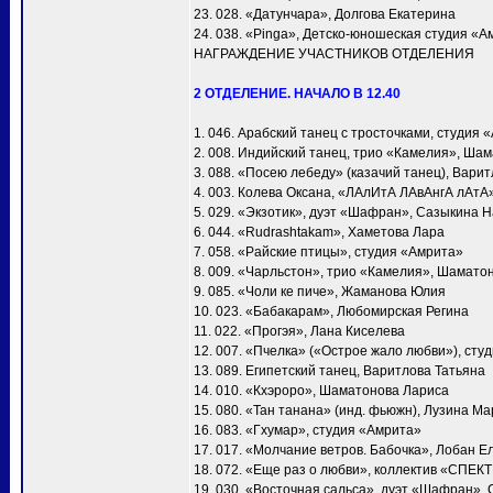
23. 028. «Датунчара», Долгова Екатерина
24. 038. «Pinga», Детско-юношеская студия «А
НАГРАЖДЕНИЕ УЧАСТНИКОВ ОТДЕЛЕНИЯ
2 ОТДЕЛЕНИЕ. НАЧАЛО В 12.40
1. 046. Арабский танец с тросточками, студия 
2. 008. Индийский танец, трио «Камелия», Ша
3. 088. «Посею лебеду» (казачий танец), Вари
4. 003. Колева Оксана, «ЛАлИтА ЛАвАнгА лАтА
5. 029. «Экзотик», дуэт «Шафран», Сазыкина 
6. 044. «Rudrashtakam», Хаметова Лара
7. 058. «Райские птицы», студия «Амрита»
8. 009. «Чарльстон», трио «Камелия», Шамато
9. 085. «Чоли ке пиче», Жаманова Юлия
10. 023. «Бабакарам», Любомирская Регина
11. 022. «Прогэя», Лана Киселева
12. 007. «Пчелка» («Острое жало любви»), сту
13. 089. Египетский танец, Варитлова Татьяна
14. 010. «Кхэроро», Шаматонова Лариса
15. 080. «Тан танана» (инд. фьюжн), Лузина М
16. 083. «Гхумар», студия «Амрита»
17. 017. «Молчание ветров. Бабочка», Лобан Е
18. 072. «Еще раз о любви», коллектив «СПЕК
19. 030. «Восточная сальса», дуэт «Шафран»,