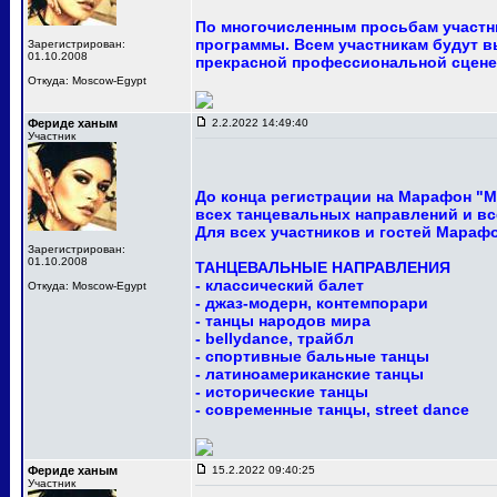
По многочисленным просьбам участни
программы. Всем участникам будут в
Зарегистрирован:
01.10.2008
прекрасной профессиональной сцене
Откуда: Moscow-Egypt
Фериде ханым
2.2.2022 14:49:40
Участник
До конца регистрации на Марафон "М
всех танцевальных направлений и вс
Для всех участников и гостей Мараф
Зарегистрирован:
01.10.2008
ТАНЦЕВАЛЬНЫЕ НАПРАВЛЕНИЯ
- классический балет
Откуда: Moscow-Egypt
- джаз-модерн, контемпорари
- танцы народов мира
- bellydance, трайбл
- спортивные бальные танцы
- латиноамериканские танцы
- исторические танцы
- современные танцы, street dance
Фериде ханым
15.2.2022 09:40:25
Участник