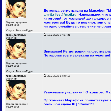
До конца регистрации на Марафон "Ма
amrita-fest@mail.ru
. Напоминаем, что
категорий: от малышей до танцоров п
мастерства! Будь то новичок или опы
Зарегистрирован:
01.10.2008
ни одно онлайн-выступление не сра
Откуда: Moscow-Egypt
Фериде ханым
18.2.2022 07:37:31
Участник
Внимание! Регистрация на фестиваль 
Поторопитесь с заявками на участие!
Зарегистрирован:
01.10.2008
Откуда: Moscow-Egypt
Фериде ханым
22.2.2022 14:40:18
Участник
Уважаемые участники I Открытого Ма
Оргкомитет Марафона приветствует ва
большой сцене КЦ "Салют"!
Зарегистрирован:
01.10.2008