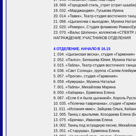
18. 069. «Городской стиль_стрит (стрит-шааби)
19. 032. «Марджанджя», Гуськова Ирина
20. 014. «Тавих», Театр-студия восточного та
21. 066. «Цыганочка с выходом», Мухина Ната
22. 020. «Ромэро», Студия фламенко РомансЕ
23. 070. «Вальс Шопена», коллектив «СПЕКТР.
НАГРАЖДЕНИЕ УЧАСТНИКОВ ОТДЕЛЕНИЯ
4 ОТДЕЛЕНИЕ. НАЧАЛО В 16.15
1. 034. «Цыганская весна», студия «Гармония»
2. 052. «Палсо», Бегишева Юлия, Мухина Ната
3. 015. «Табла», Театр-студия восточного тан
4. 036. «Свет Солнца», группа «Салям Алейку
5. 057. «Прогэя», студия «Гармония»
6. 059. «Кумушка», Мухина Наталья
7. 001. «Taбла», Михайлова Марина
8. 050. «Хабарка», Ермягина Елена
9. 087. «Если б я была цыганкой», Король Русл
10. 035. «Полечка-тавричанка», студия «Гармо
11. 011. «Испания микс», Зайцева Ольга, Каба
12. 005. Танец с крыльями, Козодаева Елена (Б
13. 075. «Бричка», Иванова Елена
14. 002. Танец под эстрадную песню, Михайло
15. 051. «Старушка», Ермягина Елена