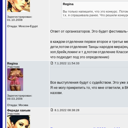
Regina
Вы только напишите, что это конкурс. Потом
т.к. я спрашивала ранее. Что решили конкур
Зарегистрирован:
01.10.2008
Откуда: Moscow-Egypt
Ответ от организаторов. Это будет фестиваль-
в каждом отделении первое второе и третье м
дети,потом отделение Танцы народов мира(ин
хоп,брейк,локинг и т д,потом отделение Клас
что подходит под это определение)
Regina
7.1.2022 11:54:33
Участник
Все выступления будут с судейством. Это уже з
Я не могу прикрепить то, что мне ответили, в В
назови.
Зарегистрирован:
09.03.2006
Откуда: Москва
Фериде ханым
8.1.2022 08:38:28
Участник