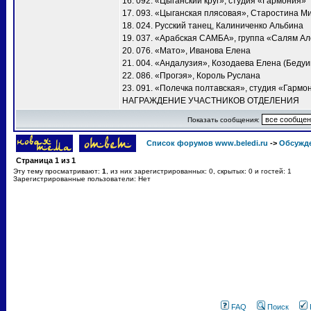
16. 092. «Цыганский круг», студия «Гармония»
17. 093. «Цыганская плясовая», Старостина М
18. 024. Русский танец, Калиниченко Альбина
19. 037. «Арабская САМБА», группа «Салям А
20. 076. «Мато», Иванова Елена
21. 004. «Андалузия», Козодаева Елена (Бедуи
22. 086. «Прогэя», Король Руслана
23. 091. «Полечка полтавская», студия «Гармо
НАГРАЖДЕНИЕ УЧАСТНИКОВ ОТДЕЛЕНИЯ
Показать сообщения:
Список форумов www.beledi.ru
->
Обсужд
Страница
1
из
1
Эту тему просматривают:
1
, из них зарегистрированных: 0, скрытых: 0 и гостей: 1
Зарегистрированные пользователи: Нет
FAQ
Поиск