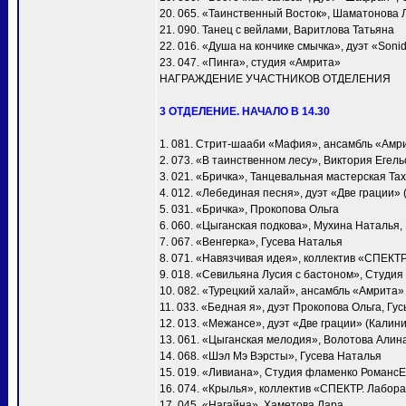
20. 065. «Таинственный Восток», Шаматонова 
21. 090. Танец с вейлами, Варитлова Татьяна
22. 016. «Душа на кончике смычка», дуэт «Soni
23. 047. «Пинга», студия «Амрита»
НАГРАЖДЕНИЕ УЧАСТНИКОВ ОТДЕЛЕНИЯ
3 ОТДЕЛЕНИЕ. НАЧАЛО В 14.30
1. 081. Стрит-шааби «Мафия», ансамбль «Амр
2. 073. «В таинственном лесу», Виктория Егел
3. 021. «Бричка», Танцевальная мастерская Т
4. 012. «Лебединая песня», дуэт «Две грации»
5. 031. «Бричка», Прокопова Ольга
6. 060. «Цыганская подкова», Мухина Наталья
7. 067. «Венгерка», Гусева Наталья
8. 071. «Навязчивая идея», коллектив «СПЕКТ
9. 018. «Севильяна Лусия с бастоном», Студия
10. 082. «Турецкий халай», ансамбль «Амрита»
11. 033. «Бедная я», дуэт Прокопова Ольга, Гу
12. 013. «Межансе», дуэт «Две грации» (Калин
13. 061. «Цыганская мелодия», Волотова Алин
14. 068. «Шэл Мэ Вэрсты», Гусева Наталья
15. 019. «Ливиана», Студия фламенко Романс
16. 074. «Крылья», коллектив «СПЕКТР. Лабора
17. 045. «Нагайна», Хаметова Лара