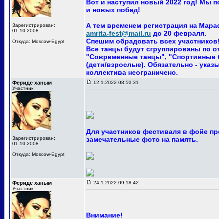
Вот и наступил новый 2022 год! Мы 
и новых побед!
А тем временем регистрация на Мара
Зарегистрирован:
01.10.2008
amrita-fest@mail.ru
до 20 февраля.
Спешим обрадовать всех участников! 
Откуда: Moscow-Egypt
Все танцы будут сгруппированы по о
"Современные танцы", "Спортивные ба
(дети/взрослые). Обязательно - указ
коллектива неограничено.
Фериде ханым
12.1.2022 08:50:31
Участник
Для участников фестиваля в фойе пр
Зарегистрирован:
замечательные фото на память.
01.10.2008
Откуда: Moscow-Egypt
Фериде ханым
24.1.2022 09:18:42
Участник
Внимание!