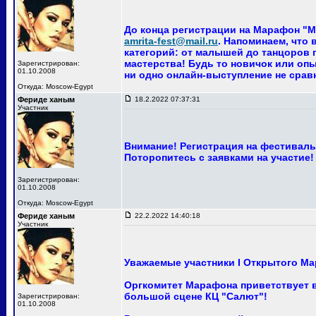
До конца регистрации на Марафон "Ма
amrita-fest@mail.ru
. Напоминаем, что
категорий: от малышей до танцоров п
мастерства! Будь то новичок или опы
Зарегистрирован:
01.10.2008
ни одно онлайн-выступление не сра
Откуда: Moscow-Egypt
Фериде ханым
18.2.2022 07:37:31
Участник
Внимание! Регистрация на фестиваль 
Поторопитесь с заявками на участие!
Зарегистрирован:
01.10.2008
Откуда: Moscow-Egypt
Фериде ханым
22.2.2022 14:40:18
Участник
Уважаемые участники I Открытого Ма
Оргкомитет Марафона приветствует ва
большой сцене КЦ "Салют"!
Зарегистрирован:
01.10.2008