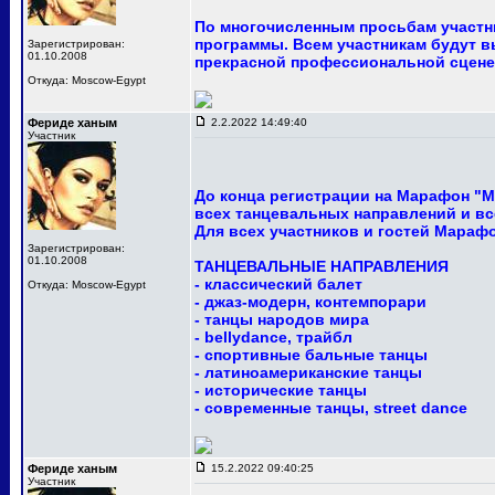
По многочисленным просьбам участни
программы. Всем участникам будут в
Зарегистрирован:
01.10.2008
прекрасной профессиональной сцене
Откуда: Moscow-Egypt
Фериде ханым
2.2.2022 14:49:40
Участник
До конца регистрации на Марафон "М
всех танцевальных направлений и вс
Для всех участников и гостей Мараф
Зарегистрирован:
01.10.2008
ТАНЦЕВАЛЬНЫЕ НАПРАВЛЕНИЯ
- классический балет
Откуда: Moscow-Egypt
- джаз-модерн, контемпорари
- танцы народов мира
- bellydance, трайбл
- спортивные бальные танцы
- латиноамериканские танцы
- исторические танцы
- современные танцы, street dance
Фериде ханым
15.2.2022 09:40:25
Участник