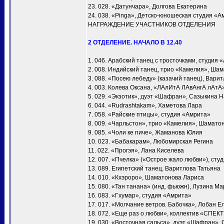
23. 028. «Датунчара», Долгова Екатерина
24. 038. «Pinga», Детско-юношеская студия «А
НАГРАЖДЕНИЕ УЧАСТНИКОВ ОТДЕЛЕНИЯ
2 ОТДЕЛЕНИЕ. НАЧАЛО В 12.40
1. 046. Арабский танец с тросточками, студия 
2. 008. Индийский танец, трио «Камелия», Ша
3. 088. «Посею лебеду» (казачий танец), Вари
4. 003. Колева Оксана, «ЛАлИтА ЛАвАнгА лАтА
5. 029. «Экзотик», дуэт «Шафран», Сазыкина 
6. 044. «Rudrashtakam», Хаметова Лара
7. 058. «Райские птицы», студия «Амрита»
8. 009. «Чарльстон», трио «Камелия», Шамато
9. 085. «Чоли ке пиче», Жаманова Юлия
10. 023. «Бабакарам», Любомирская Регина
11. 022. «Прогэя», Лана Киселева
12. 007. «Пчелка» («Острое жало любви»), сту
13. 089. Египетский танец, Варитлова Татьяна
14. 010. «Кхэроро», Шаматонова Лариса
15. 080. «Тан танана» (инд. фьюжн), Лузина М
16. 083. «Гхумар», студия «Амрита»
17. 017. «Молчание ветров. Бабочка», Лобан Е
18. 072. «Еще раз о любви», коллектив «СПЕК
19. 030. «Восточная сальса», дуэт «Шафран»,