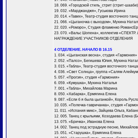
18. 069. «Городской стиль_стрит (стрит-шааби)
19. 032. «Марджанджя», Гуськова Ирина
20. 014. «Тавих», Театр-студия восточного та
21. 066. «Цыганочка с выходом», Мухина Ната
22. 020. «Ромэро», Студия фламенко РомансЕ
23. 070. «Вальс Шопена», коллектив «СПЕКТР.
НАГРАЖДЕНИЕ УЧАСТНИКОВ ОТДЕЛЕНИЯ
4 ОТДЕЛЕНИЕ. НАЧАЛО В 16.15
1. 034. «Цыганская весна», студия «Гармония»
2. 052. «Палсо», Бегишева Юлия, Мухина Ната
3. 015. «Табла», Театр-студия восточного тан
4. 036. «Свет Солнца», группа «Салям Алейку
5. 057. «Прогэя», студия «Гармония»
6. 059. «Кумушка», Мухина Наталья
7. 001. «Taбла», Михайлова Марина
8. 050. «Хабарка», Ермягина Елена
9. 087. «Если б я была цыганкой», Король Русл
10. 035. «Полечка-тавричанка», студия «Гармо
11. 011. «Испания микс», Зайцева Ольга, Каба
12. 005. Танец с крыльями, Козодаева Елена (Б
13. 075. «Бричка», Иванова Елена
14. 002. Танец под эстрадную песню, Михайло
15. 051. «Старушка», Ермягина Елена