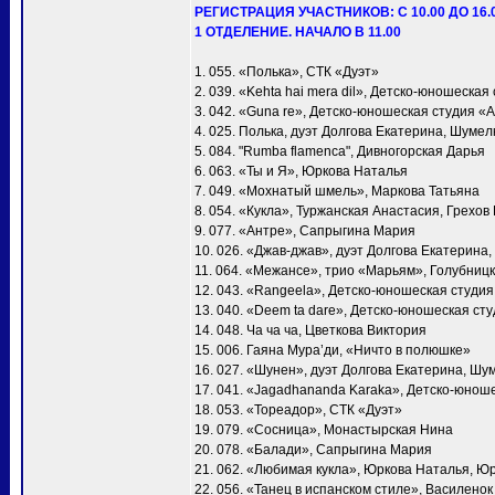
РЕГИСТРАЦИЯ УЧАСТНИКОВ: С 10.00 ДО 16.
1 ОТДЕЛЕНИЕ. НАЧАЛО В 11.00
1. 055. «Полька», СТК «Дуэт»
2. 039. «Kehta hai mera dil», Детско-юношеска
3. 042. «Guna re», Детско-юношеская студия «
4. 025. Полька, дуэт Долгова Екатерина, Шумел
5. 084. "Rumba flamenca", Дивногорская Дарья
6. 063. «Ты и Я», Юркова Наталья
7. 049. «Мохнатый шмель», Маркова Татьяна
8. 054. «Кукла», Туржанская Анастасия, Грехов
9. 077. «Антре», Сапрыгина Мария
10. 026. «Джав-джав», дуэт Долгова Екатерина
11. 064. «Межансе», трио «Марьям», Голубни
12. 043. «Rangeela», Детско-юношеская студи
13. 040. «Deem ta dare», Детско-юношеская ст
14. 048. Ча ча ча, Цветкова Виктория
15. 006. Гаяна Мура’ди, «Ничто в полюшке»
16. 027. «Шунен», дуэт Долгова Екатерина, Шу
17. 041. «Jagadhananda Karaka», Детско-юнош
18. 053. «Тореадор», СТК «Дуэт»
19. 079. «Сосница», Монастырская Нина
20. 078. «Балади», Сапрыгина Мария
21. 062. «Любимая кукла», Юркова Наталья, Ю
22. 056. «Танец в испанском стиле», Василено