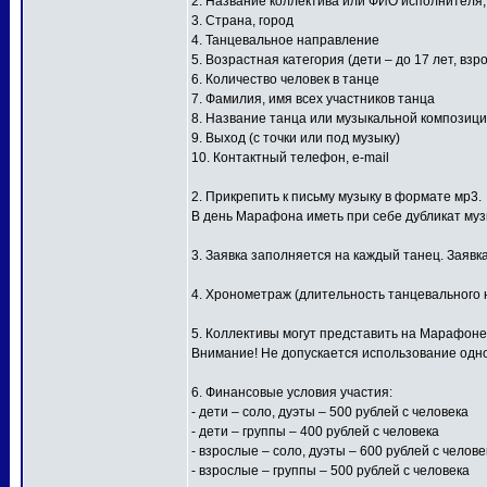
2. Название коллектива или ФИО исполнителя
3. Страна, город
4. Танцевальное направление
5. Возрастная категория (дети – до 17 лет, взр
6. Количество человек в танце
7. Фамилия, имя всех участников танца
8. Название танца или музыкальной композиц
9. Выход (с точки или под музыку)
10. Контактный телефон, e-mail
2. Прикрепить к письму музыку в формате мр3.
В день Марафона иметь при себе дубликат му
3. Заявка заполняется на каждый танец. Заявк
4. Хронометраж (длительность танцевального н
5. Коллективы могут представить на Марафоне
Внимание! Не допускается использование одной
6. Финансовые условия участия:
- дети – соло, дуэты – 500 рублей с человека
- дети – группы – 400 рублей с человека
- взрослые – соло, дуэты – 600 рублей с челове
- взрослые – группы – 500 рублей с человека