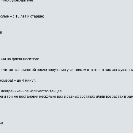
, ФИО руководителя
ослые – с 18 лет и старше)
ии
зыки на флеш-носителе.
а считается принятой после получения участником ответного письма с указан
омера) – до 4 минут.
 неограниченное количество танцев.
 и той же постановки несколько раз в разных составах и/или возрастах в ра
ка