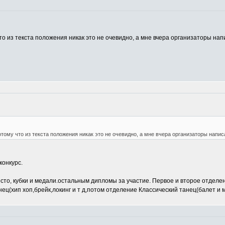
то из текста положения никак это не очевидно, а мне вчера организаторы напи
отому что из текста положения никак это не очевидно, а мне вчера организаторы написа
конкурс.
есто, кубки и медали.остальным дипломы за участие. Первое и второе отдел
ец(хип хоп,брейк,локинг и т д,потом отделение Классический танец(балет и