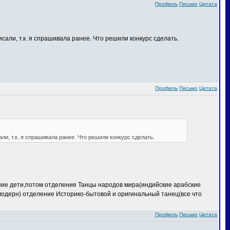
Профиль
Письмо
Цитата
сали, т.к. я спрашивала ранее. Что решили конкурс сделать.
Профиль
Письмо
Цитата
ли, т.к. я спрашивала ранее. Что решили конкурс сделать.
ение дети,потом отделение Танцы народов мира(индийские арабские
 модерн) отделение Историко-бытовой и оригинальный танец(все что
Профиль
Письмо
Цитата