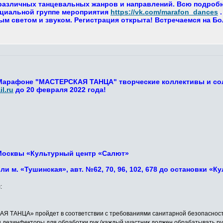
азличных танцевальных жанров и направлений. Всю подробну
циальной группе мероприятия
https://vk.com/marafon_dances
.
м светом и звуком. Регистрация открыта! Встречаемся на Б
 Марафоне "МАСТЕРСКАЯ ТАНЦА" творческие коллективы и со
l.ru
до 20 февраля 2022 года!
г. Москвы «Культурный центр «Салют»
или м. «Тушинская», авт. №62, 70, 96, 102, 678 до остановки «
:
ТАНЦА» пройдет в соответствии с требованиями санитарной безопасности 
ы дезинфекторы для обработки рук (каждый участник должен обрабатывать ру