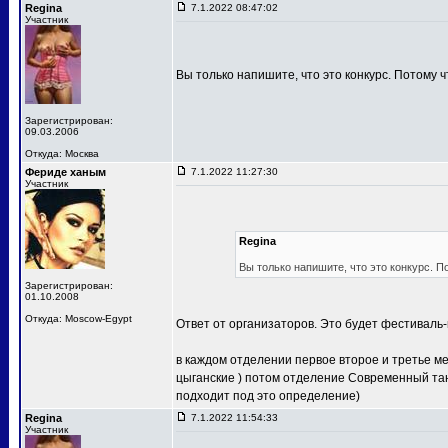
Regina
7.1.2022 08:47:02
Участник
Вы только напишите, что это конкурс. Потому ч
Зарегистрирован:
09.03.2006
Откуда: Москва
Фериде ханым
7.1.2022 11:27:30
Участник
Regina
Вы только напишите, что это конкурс. П
Зарегистрирован:
01.10.2008
Откуда: Moscow-Egypt
Ответ от организаторов. Это будет фестиваль-
в каждом отделении первое второе и третье м
цыганские ) потом отделение Современный тан
подходит под это определение)
Regina
7.1.2022 11:54:33
Участник