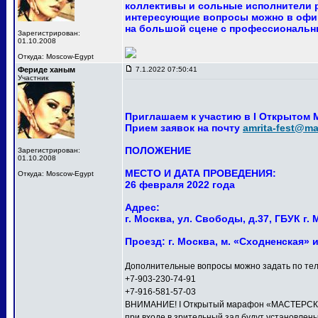
коллективы и сольные исполнители р
интересующие вопросы можно в офи
на большой сцене с профессиональны
Зарегистрирован:
01.10.2008
Откуда: Moscow-Egypt
Фериде ханым
7.1.2022 07:50:41
Участник
Приглашаем к участию в I Открытом
Прием заявок на почту
amrita-fest@mai
ПОЛОЖЕНИЕ
Зарегистрирован:
01.10.2008
МЕСТО И ДАТА ПРОВЕДЕНИЯ:
Откуда: Moscow-Egypt
26 февраля 2022 года
Адрес:
г. Москва, ул. Свободы, д.37, ГБУК 
Проезд: г. Москва, м. «Сходненская» 
Дополнительные вопросы можно задать по тел
+7-903-230-74-91
+7-916-581-57-03
ВНИМАНИЕ! I Открытый марафон «МАСТЕРСКАЯ 
при входе в зрительный зал будут установлен