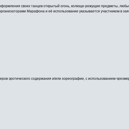
 оформления своих танцев открытый огонь, колюще-режущие предметы, любые
организаторами Марафона и её использование указывается участником в зая
еров эротического содержания и/или хореографии, с использованием чрезм