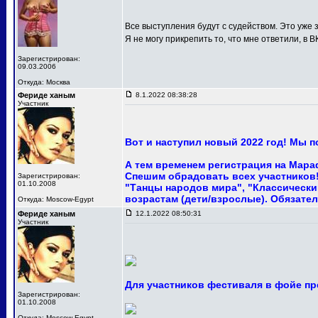
Все выступления будут с судейством. Это уже з
Я не могу прикрепить то, что мне ответили, в В
Зарегистрирован:
09.03.2006
Откуда: Москва
Фериде ханым
8.1.2022 08:38:28
Участник
Вот и наступил новый 2022 год! Мы 
А тем временем регистрация на Мара
Спешим обрадовать всех участников! 
Зарегистрирован:
01.10.2008
"Танцы народов мира", "Классический
возрастам (дети/взрослые). Обязател
Откуда: Moscow-Egypt
Фериде ханым
12.1.2022 08:50:31
Участник
Для участников фестиваля в фойе пр
Зарегистрирован:
01.10.2008
Откуда: Moscow-Egypt