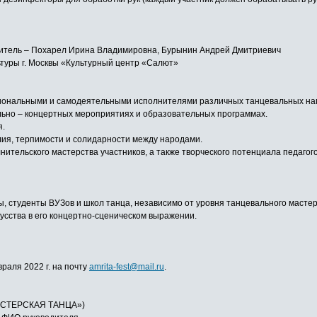
одитель – Похарел Ирина Владимировна, Бурынин Андрей Дмитриевич
туры г. Москвы «Культурный центр «Салют»
сиональными и самодеятельными исполнителями различных танцевальных на
льно – концертных мероприятиях и образовательных программах.
я.
лия, терпимости и солидарности между народами.
нительского мастерства участников, а также творческого потенциала педаг
 студенты ВУЗов и школ танца, независимо от уровня танцевального мастерс
сства в его концертно-сценическом выражении.
враля 2022 г. на почту
amrita-fest@mail.ru
.
СТЕРСКАЯ ТАНЦА»)