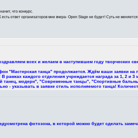
начит, что конкурс.
К есть ответ организаторов мне вчера- Open Stage не будет! Суть не меняется,
поздравляем всех и желаем в наступившем году творческих с
фон "Мастерская танца" продолжается. Ждём ваши заявки на 
В рамках каждого отделения учреждается награда за 1, 2 и 3
 танец, модерн", "Современные танцы", "Спортивные бальные,
ьно - указывать в заявке стиль исполняемого танца! Количес
едусмотрена фотозона, в которой можно будет сделать замеч