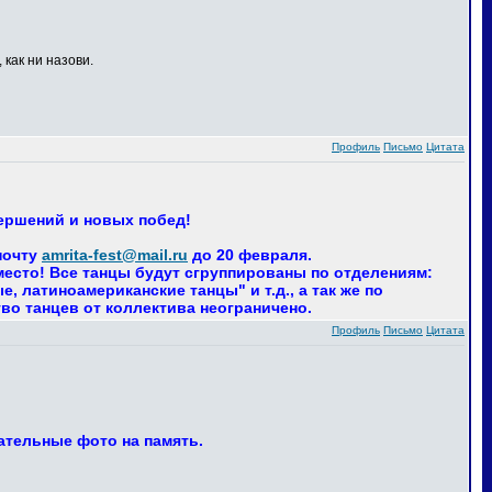
 как ни назови.
Профиль
Письмо
Цитата
вершений и новых побед!
почту
amrita-fest@mail.ru
до 20 февраля.
 место! Все танцы будут сгруппированы по отделениям:
 латиноамериканские танцы" и т.д., а так же по
тво танцев от коллектива неограничено.
Профиль
Письмо
Цитата
ательные фото на память.