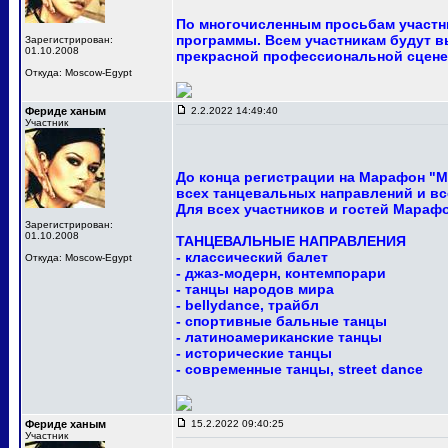
По многочисленным просьбам участни
программы. Всем участникам будут в
Зарегистрирован:
01.10.2008
прекрасной профессиональной сцене
Откуда: Moscow-Egypt
Фериде ханым
2.2.2022 14:49:40
Участник
До конца регистрации на Марафон "М
всех танцевальных направлений и вс
Для всех участников и гостей Мараф
Зарегистрирован:
01.10.2008
ТАНЦЕВАЛЬНЫЕ НАПРАВЛЕНИЯ
- классический балет
Откуда: Moscow-Egypt
- джаз-модерн, контемпорари
- танцы народов мира
- bellydance, трайбл
- спортивные бальные танцы
- латиноамериканские танцы
- исторические танцы
- современные танцы, street dance
Фериде ханым
15.2.2022 09:40:25
Участник