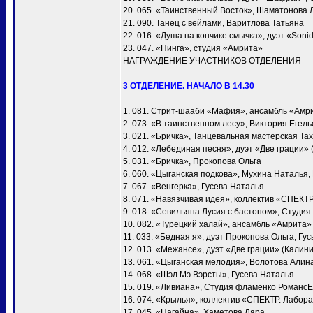
20. 065. «Таинственный Восток», Шаматонова 
21. 090. Танец с вейлами, Варитлова Татьяна
22. 016. «Душа на кончике смычка», дуэт «Soni
23. 047. «Пинга», студия «Амрита»
НАГРАЖДЕНИЕ УЧАСТНИКОВ ОТДЕЛЕНИЯ
3 ОТДЕЛЕНИЕ. НАЧАЛО В 14.30
1. 081. Стрит-шааби «Мафия», ансамбль «Амр
2. 073. «В таинственном лесу», Виктория Егел
3. 021. «Бричка», Танцевальная мастерская Т
4. 012. «Лебединая песня», дуэт «Две грации»
5. 031. «Бричка», Прокопова Ольга
6. 060. «Цыганская подкова», Мухина Наталья
7. 067. «Венгерка», Гусева Наталья
8. 071. «Навязчивая идея», коллектив «СПЕКТ
9. 018. «Севильяна Лусия с бастоном», Студия
10. 082. «Турецкий халай», ансамбль «Амрита»
11. 033. «Бедная я», дуэт Прокопова Ольга, Гу
12. 013. «Межансе», дуэт «Две грации» (Калин
13. 061. «Цыганская мелодия», Волотова Алин
14. 068. «Шэл Мэ Вэрсты», Гусева Наталья
15. 019. «Ливиана», Студия фламенко Романс
16. 074. «Крылья», коллектив «СПЕКТР. Лабора
17. 045. «Нагайна», Хаметова Лара