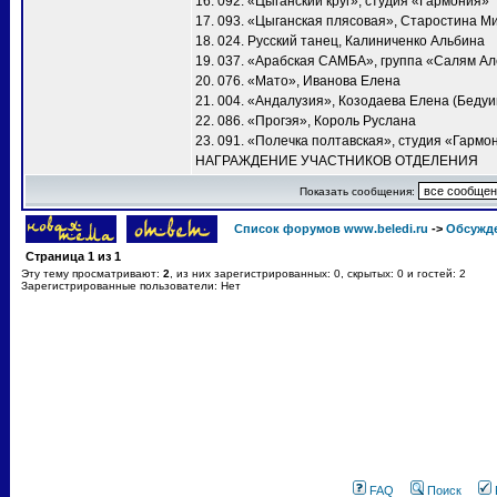
16. 092. «Цыганский круг», студия «Гармония»
17. 093. «Цыганская плясовая», Старостина М
18. 024. Русский танец, Калиниченко Альбина
19. 037. «Арабская САМБА», группа «Салям А
20. 076. «Мато», Иванова Елена
21. 004. «Андалузия», Козодаева Елена (Бедуи
22. 086. «Прогэя», Король Руслана
23. 091. «Полечка полтавская», студия «Гармо
НАГРАЖДЕНИЕ УЧАСТНИКОВ ОТДЕЛЕНИЯ
Показать сообщения:
Список форумов www.beledi.ru
->
Обсужд
Страница
1
из
1
Эту тему просматривают:
2
, из них зарегистрированных: 0, скрытых: 0 и гостей: 2
Зарегистрированные пользователи: Нет
FAQ
Поиск