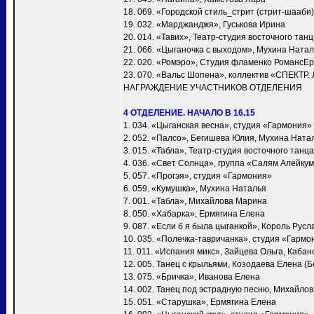
18. 069. «Городской стиль_стрит (стрит-шааби)
19. 032. «Марджанджя», Гуськова Ирина
20. 014. «Тавих», Театр-студия восточного та
21. 066. «Цыганочка с выходом», Мухина Ната
22. 020. «Ромэро», Студия фламенко РомансЕ
23. 070. «Вальс Шопена», коллектив «СПЕКТР.
НАГРАЖДЕНИЕ УЧАСТНИКОВ ОТДЕЛЕНИЯ
4 ОТДЕЛЕНИЕ. НАЧАЛО В 16.15
1. 034. «Цыганская весна», студия «Гармония»
2. 052. «Палсо», Бегишева Юлия, Мухина Ната
3. 015. «Табла», Театр-студия восточного тан
4. 036. «Свет Солнца», группа «Салям Алейку
5. 057. «Прогэя», студия «Гармония»
6. 059. «Кумушка», Мухина Наталья
7. 001. «Taбла», Михайлова Марина
8. 050. «Хабарка», Ермягина Елена
9. 087. «Если б я была цыганкой», Король Русл
10. 035. «Полечка-тавричанка», студия «Гармо
11. 011. «Испания микс», Зайцева Ольга, Каба
12. 005. Танец с крыльями, Козодаева Елена (Б
13. 075. «Бричка», Иванова Елена
14. 002. Танец под эстрадную песню, Михайло
15. 051. «Старушка», Ермягина Елена