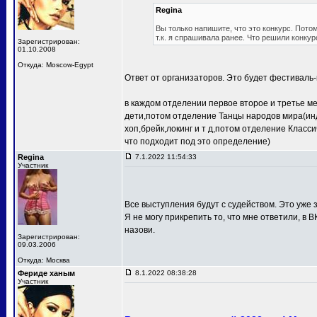
Regina
Вы только напишите, что это конкурс. Потом
т.к. я спрашивала ранее. Что решили конкур
Зарегистрирован:
01.10.2008
Откуда: Moscow-Egypt
Ответ от организаторов. Это будет фестиваль-
в каждом отделении первое второе и третье м
дети,потом отделение Танцы народов мира(ин
хоп,брейк,локинг и т д,потом отделение Клас
что подходит под это определение)
Regina
7.1.2022 11:54:33
Участник
Все выступления будут с судейством. Это уже з
Я не могу прикрепить то, что мне ответили, в В
назови.
Зарегистрирован:
09.03.2006
Откуда: Москва
Фериде ханым
8.1.2022 08:38:28
Участник