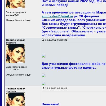
Вот и наступил новый 2022 год! Мы 
и новых побед!
А тем временем регистрация на Мара
Зарегистрирован:
01.10.2008
amrita-fest@mail.ru
до 20 февраля.
Спешим обрадовать всех участников! 
Откуда: Moscow-Egypt
Все танцы будут сгруппированы по о
"Современные танцы", "Спортивные ба
(дети/взрослые). Обязательно - указ
коллектива неограничено.
Фериде ханым
12.1.2022 08:50:31
Участник
Для участников фестиваля в фойе пр
Зарегистрирован:
замечательные фото на память.
01.10.2008
Откуда: Moscow-Egypt
Фериде ханым
24.1.2022 09:18:42
Участник
Внимание!