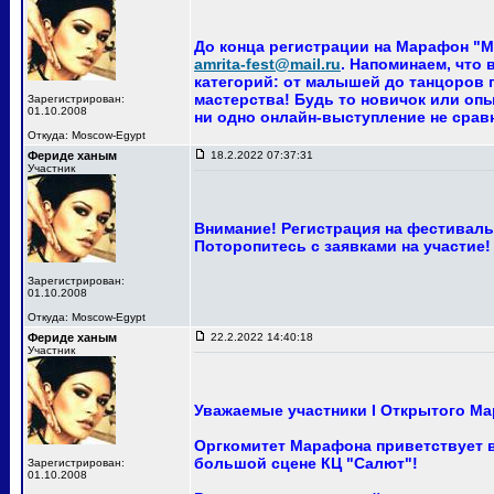
До конца регистрации на Марафон "Ма
amrita-fest@mail.ru
. Напоминаем, что
категорий: от малышей до танцоров п
мастерства! Будь то новичок или опы
Зарегистрирован:
01.10.2008
ни одно онлайн-выступление не сра
Откуда: Moscow-Egypt
Фериде ханым
18.2.2022 07:37:31
Участник
Внимание! Регистрация на фестиваль 
Поторопитесь с заявками на участие!
Зарегистрирован:
01.10.2008
Откуда: Moscow-Egypt
Фериде ханым
22.2.2022 14:40:18
Участник
Уважаемые участники I Открытого Ма
Оргкомитет Марафона приветствует ва
большой сцене КЦ "Салют"!
Зарегистрирован:
01.10.2008