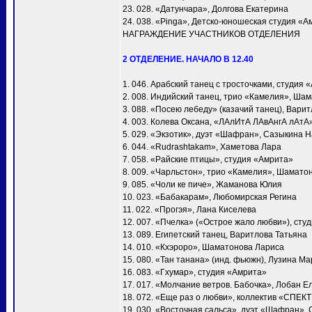
23. 028. «Датунчара», Долгова Екатерина
24. 038. «Pinga», Детско-юношеская студия «А
НАГРАЖДЕНИЕ УЧАСТНИКОВ ОТДЕЛЕНИЯ
2 ОТДЕЛЕНИЕ. НАЧАЛО В 12.40
1. 046. Арабский танец с тросточками, студия 
2. 008. Индийский танец, трио «Камелия», Ша
3. 088. «Посею лебеду» (казачий танец), Вари
4. 003. Колева Оксана, «ЛАлИтА ЛАвАнгА лАтА
5. 029. «Экзотик», дуэт «Шафран», Сазыкина 
6. 044. «Rudrashtakam», Хаметова Лара
7. 058. «Райские птицы», студия «Амрита»
8. 009. «Чарльстон», трио «Камелия», Шамато
9. 085. «Чоли ке пиче», Жаманова Юлия
10. 023. «Бабакарам», Любомирская Регина
11. 022. «Прогэя», Лана Киселева
12. 007. «Пчелка» («Острое жало любви»), сту
13. 089. Египетский танец, Варитлова Татьяна
14. 010. «Кхэроро», Шаматонова Лариса
15. 080. «Тан танана» (инд. фьюжн), Лузина М
16. 083. «Гхумар», студия «Амрита»
17. 017. «Молчание ветров. Бабочка», Лобан Е
18. 072. «Еще раз о любви», коллектив «СПЕК
19. 030. «Восточная сальса», дуэт «Шафран»,