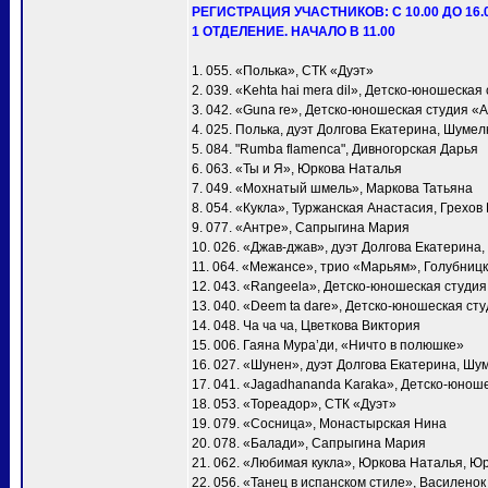
РЕГИСТРАЦИЯ УЧАСТНИКОВ: С 10.00 ДО 16.
1 ОТДЕЛЕНИЕ. НАЧАЛО В 11.00
1. 055. «Полька», СТК «Дуэт»
2. 039. «Kehta hai mera dil», Детско-юношеска
3. 042. «Guna re», Детско-юношеская студия «
4. 025. Полька, дуэт Долгова Екатерина, Шумел
5. 084. "Rumba flamenca", Дивногорская Дарья
6. 063. «Ты и Я», Юркова Наталья
7. 049. «Мохнатый шмель», Маркова Татьяна
8. 054. «Кукла», Туржанская Анастасия, Грехов
9. 077. «Антре», Сапрыгина Мария
10. 026. «Джав-джав», дуэт Долгова Екатерина
11. 064. «Межансе», трио «Марьям», Голубни
12. 043. «Rangeela», Детско-юношеская студи
13. 040. «Deem ta dare», Детско-юношеская ст
14. 048. Ча ча ча, Цветкова Виктория
15. 006. Гаяна Мура’ди, «Ничто в полюшке»
16. 027. «Шунен», дуэт Долгова Екатерина, Шу
17. 041. «Jagadhananda Karaka», Детско-юнош
18. 053. «Тореадор», СТК «Дуэт»
19. 079. «Сосница», Монастырская Нина
20. 078. «Балади», Сапрыгина Мария
21. 062. «Любимая кукла», Юркова Наталья, Ю
22. 056. «Танец в испанском стиле», Василено