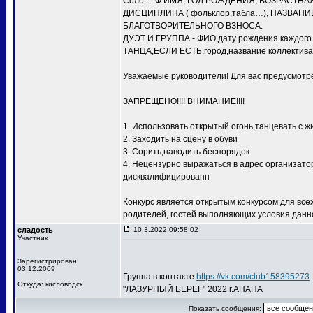
Соло : - Ф.ИМЯ, ГОД РОЖДЕНИЯ, ВОЗРАСТНАЯ 
ДИСЦИПЛИНА ( фольклор,табла…), НАЗВАНИЕ 
БЛАГОТВОРИТЕЛЬНОГО ВЗНОСА.
ДУЭТ И ГРУППА - ФИО,дату рождения каждого
ТАНЦА,ЕСЛИ ЕСТЬ,город,название коллекти
Уважаемые руководители! Для вас предусмотре
ЗАПРЕЩЕНО!!!! ВНИМАНИЕ!!!!
1. Использовать открытый огонь,танцевать с
2. Заходить на сцену в обуви
3. Сорить,наводить беспорядок
4. Нецензурно выражаться в адрес организатор
дисквалифицированн
Конкурс является открытым конкурсом для всех
родителей, гостей выполняющих условия данн
сладость
10.3.2022 09:58:02
Участник
Зарегистрирован:
03.12.2009
Группа в контакте
https://vk.com/club158395273
Откуда: кисловодск
"ЛАЗУРНЫЙ БЕРЕГ" 2022 г.АНАПА
Показать сообщения: