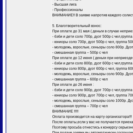
- Высшая лига
- Профессионалы
ВНИМАНИЕ!! В заявке напротив каждого солиста
5. Благотворительный взнос:
При оплате до 31 мая ( деньги в случае неприез
- бэби и дети соло 700р, дуэт 500р с чел,группа
- юниоры соло 700р, дуэт 500р с чел, группа 50
- молодежь, взрослые, сеньоры соло 800р. Дуэт 
- смешанная группа – 500р с чел
При оплате до 12 июня ( деньги при неприезде 
- бэби и дети соло 800р, дуэт 600р с чел,группа
- юниоры соло 800р, дуэт 600р с чел, группа 60
- молодежь, взрослые, сеньоры соло 900р. Дуэт 
- смешанная группа – 600р с чел
При оплате до 26 июня :
- бэби и дети соло 900р, дуэт 700р с чел,группа
- юниоры соло 900р, дуэт 700р с чел, группа 70
- молодежь, взрослые, сеньоры соло 1000р. Дуэ
- смешанная группа – 700р с чел
ВНИМАНИЕ !!!!!
Оплата производится на карту организатора!!!
После оплаты,если у вас не получается приеха
Поэтому просьба отнестись к конкурсу серьезно)
При подаче заявки вы автоматически соглашает