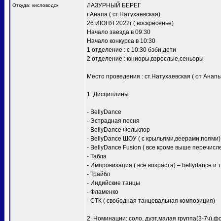
ЛАЗУРНЫЙ БЕРЕГ
Откуда: кисловодск
г.Анапа ( ст.Натухаевская)
26 ИЮНЯ 2022г ( воскресенье)
Начало заезда в 09:30
Начало конкурса в 10:30
1 отделение : с 10:30 бэби,дети
2 отделение : юниоры,взрослые,сеньоры
Место проведения : ст.Натухаевская ( от Анапы
1. Дисциплины
- BellyDance
- Эстрадная песня
- BellyDance Фольклор
- BellyDance ШОУ ( с крыльями,веерами,поями)
- BellyDance Fusion ( все кроме выше перечисл
- Табла
- Импровизация ( все возраста) – bellydance и 
- Трайбл
- Индийские танцы
- Фламенко
- СТК ( свободная танцевальная композиция)
2. Номинации: соло, дуэт,малая группа(3-7ч),