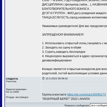
Соло : - Ф.ИМЯ, ГОД РОЖДЕНИЯ, ВОЗРАСТНАЯ 
ДИСЦИПЛИНА ( фольклор,табла…), НАЗВАНИЕ 
БЛАГОТВОРИТЕЛЬНОГО ВЗНОСА.
ДУЭТ И ГРУППА - ФИО,дату рождения каждого
ТАНЦА,ЕСЛИ ЕСТЬ,город,название коллекти
Уважаемые руководители! Для вас предусмотре
ЗАПРЕЩЕНО!!!! ВНИМАНИЕ!!!!
1. Использовать открытый огонь,танцевать с
2. Заходить на сцену в обуви
3. Сорить,наводить беспорядок
4. Нецензурно выражаться в адрес организатор
дисквалифицированн
Конкурс является открытым конкурсом для всех
родителей, гостей выполняющих условия данн
сладость
10.3.2022 09:58:02
Участник
Зарегистрирован:
03.12.2009
Группа в контакте
https://vk.com/club158395273
Откуда: кисловодск
"ЛАЗУРНЫЙ БЕРЕГ" 2022 г.АНАПА
Показать сообщения: