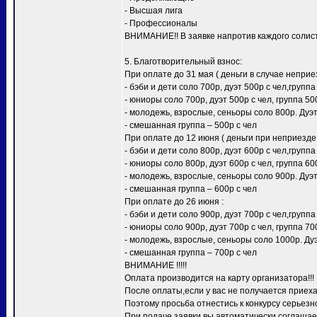
- Высшая лига
- Профессионалы
ВНИМАНИЕ!! В заявке напротив каждого солиста
5. Благотворительный взнос:
При оплате до 31 мая ( деньги в случае неприез
- бэби и дети соло 700р, дуэт 500р с чел,группа
- юниоры соло 700р, дуэт 500р с чел, группа 50
- молодежь, взрослые, сеньоры соло 800р. Дуэт 
- смешанная группа – 500р с чел
При оплате до 12 июня ( деньги при неприезде 
- бэби и дети соло 800р, дуэт 600р с чел,группа
- юниоры соло 800р, дуэт 600р с чел, группа 60
- молодежь, взрослые, сеньоры соло 900р. Дуэт 
- смешанная группа – 600р с чел
При оплате до 26 июня :
- бэби и дети соло 900р, дуэт 700р с чел,группа
- юниоры соло 900р, дуэт 700р с чел, группа 70
- молодежь, взрослые, сеньоры соло 1000р. Дуэ
- смешанная группа – 700р с чел
ВНИМАНИЕ !!!!!
Оплата производится на карту организатора!!!
После оплаты,если у вас не получается приеха
Поэтому просьба отнестись к конкурсу серьезно)
При подаче заявки вы автоматически соглашает