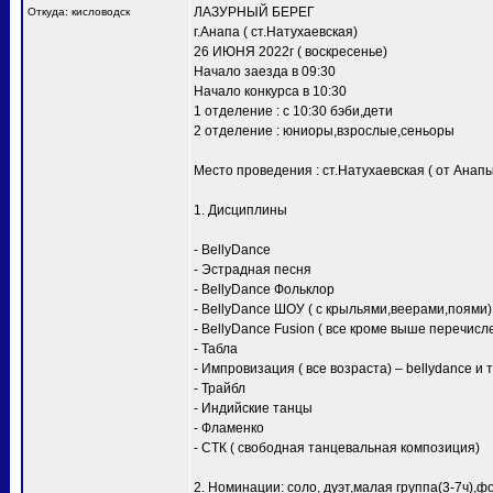
ЛАЗУРНЫЙ БЕРЕГ
Откуда: кисловодск
г.Анапа ( ст.Натухаевская)
26 ИЮНЯ 2022г ( воскресенье)
Начало заезда в 09:30
Начало конкурса в 10:30
1 отделение : с 10:30 бэби,дети
2 отделение : юниоры,взрослые,сеньоры
Место проведения : ст.Натухаевская ( от Анапы
1. Дисциплины
- BellyDance
- Эстрадная песня
- BellyDance Фольклор
- BellyDance ШОУ ( с крыльями,веерами,поями)
- BellyDance Fusion ( все кроме выше перечисл
- Табла
- Импровизация ( все возраста) – bellydance и 
- Трайбл
- Индийские танцы
- Фламенко
- СТК ( свободная танцевальная композиция)
2. Номинации: соло, дуэт,малая группа(3-7ч),