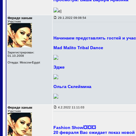
e]
Фериде ханым
29.1.2022 09:08:54
Участник
Начинаем представлять гостей и уча
Mad Malito Tribal Dance
Зарегистрирован:
01.10.2008
Откуда: Moscow-Egypt
Эдже
Ольга Склеймина
Фериде ханым
4.2.2022 11:11:03
Участник
Fashion Show💥💥💥
20 февраля Вас ожидает показ новой