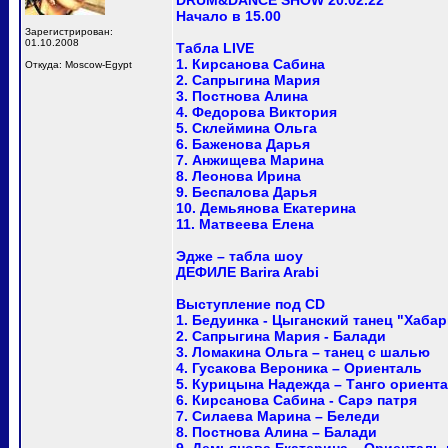
DRUM&DANCE SHOW 20.02.22
Начало в 15.00
Зарегистрирован:
01.10.2008
Табла LIVE
1. Кирсанова Сабина
Откуда: Moscow-Egypt
2. Сапрыгина Мария
3. Постнова Алина
4. Федорова Виктория
5. Склеймина Ольга
6. Баженова Дарья
7. Анжищева Марина
8. Леонова Ирина
9. Беспалова Дарья
10. Демьянова Екатерина
11. Матвеева Елена
Эдже – табла шоу
ДЕФИЛЕ Barira Arabi
Выступление под CD
1. Бедуинка - Цыганский танец "Хабар
2. Сапрыгина Мария - Балади
3. Ломакина Ольга – танец с шалью
4. Гусакова Вероника – Ориенталь
5. Курицына Надежда – Танго ориент
6. Кирсанова Сабина - Сарэ патря
7. Силаева Марина – Беледи
8. Постнова Алина – Балади