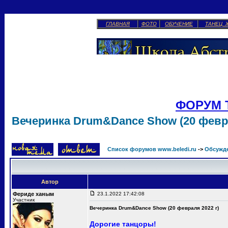
ГЛАВНАЯ
ФОТО
ОБУЧЕНИЕ
ТАНЕЦ 
ФОРУМ 
Вечеринка Drum&Dance Show (20 февра
Список форумов www.beledi.ru
->
Обсужд
Автор
Фериде ханым
23.1.2022 17:42:08
Участник
Вечеринка Drum&Dance Show (20 февраля 2022 г)
Дорогие танцоры!