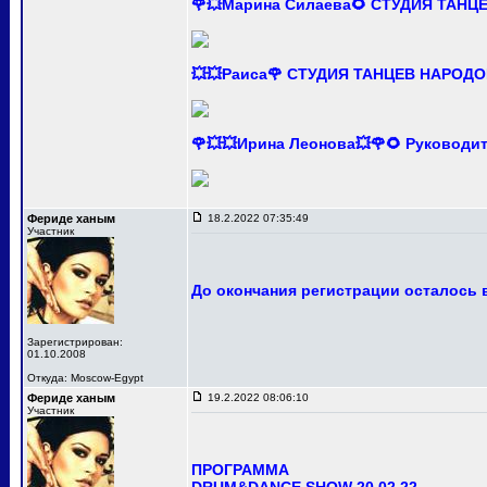
🌹💥Марина Силаева🌻 СТУДИЯ ТАНЦ
💥💥Раиса🌹 СТУДИЯ ТАНЦЕВ НАРОДО
🌹💥💥Ирина Леонова💥🌹🌻 Руково
Фериде ханым
18.2.2022 07:35:49
Участник
До окончания регистрации осталось в
Зарегистрирован:
01.10.2008
Откуда: Moscow-Egypt
Фериде ханым
19.2.2022 08:06:10
Участник
ПРОГРАММА