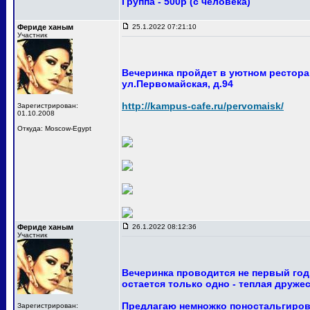
Группа - 500р (с человека)
Фериде ханым
25.1.2022 07:21:10
Участник
Вечеринка пройдет в уютном ресторан
ул.Первомайская, д.94
http://kampus-cafe.ru/pervomaisk/
Зарегистрирован:
01.10.2008
Откуда: Moscow-Egypt
Фериде ханым
26.1.2022 08:12:36
Участник
Вечеринка проводится не первый год
остается только одно - теплая друже
Предлагаю немножко поностальгирова
Зарегистрирован: