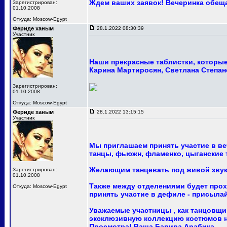
Ждем ваших заявок! Вечеринка обещ
Зарегистрирован:
01.10.2008
Откуда: Moscow-Egypt
Фериде ханым
28.1.2022 08:30:39
Участник
Наши прекрасные таблистки, которые 
Карина Мартиросян, Светлана Степан
Зарегистрирован:
01.10.2008
Откуда: Moscow-Egypt
Фериде ханым
28.1.2022 13:15:15
Участник
Мы приглашаем принять участие в ве
танцы, фьюжн, фламенко, цыганские т
Желающим танцевать под живой звук
Зарегистрирован:
01.10.2008
Также между отделениями будет про
Откуда: Moscow-Egypt
принять участие в дефиле - присыла
Уважаемые участницы , как танцовщи
эксклюзивную коллекцию костюмов на
Просмотра! Ваша Барира Арабика