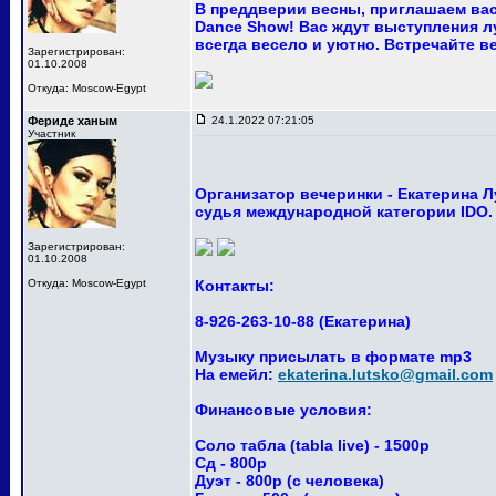
В преддверии весны, приглашаем вас
Dance Show! Вас ждут выступления лу
всегда весело и уютно. Встречайте ве
Зарегистрирован:
01.10.2008
Откуда: Moscow-Egypt
Фериде ханым
24.1.2022 07:21:05
Участник
Организатор вечеринки - Екатерина 
судья международной категории IDO.
Зарегистрирован:
01.10.2008
Откуда: Moscow-Egypt
Контакты:
8-926-263-10-88 (Екатерина)
Музыку присылать в формате mp3
На емейл:
ekaterina.lutsko@gmail.com
Финансовые условия:
Соло табла (tabla live) - 1500р
Сд - 800р
Дуэт - 800р (с человека)