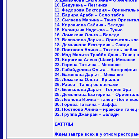
9. Демьянова Екатерина – Ориенталь 
10. Бедуинка – Лезгинка
11. Федорова Виктория – Ориенталь 
12. Барира Араби – Соло табла
13. Силаева Марина – Танго Ориента
14. Кирсанова Сабина - Беледи
15. Курицына Надежда – Тунис
16. Ломакина Ольга – Беледи
17. Беспалова Дарья – Ориенталь кл
18. Демьянова Екатерина – Саиди
19. Постнова Алина – Тахт эль шебак
20. Мэд Малито Трайбл Данс - Танец в 
21. Корягина Алена (Шаки)- Межансе
22. Горева Татьяна – Межансе
23. Габайдулина Ольга – Батерефлик
24. Баженова Дарья – Межансе
25. Ломакина Ольга –Крылья
26. Раиса - Танец со свечами
27. Беспалова Дарья – Голден Эра
28. Демьянова Екатерина – Ориенталь
29. Леонова Ирина – танец «Лоли пф
30. Горева Татьяна – Заффа
31. Постнова Алина – иракский танец
32. Группа Джайран – Балади
БАТТЛЫ
Ждем завтра всех в уютном ресторан