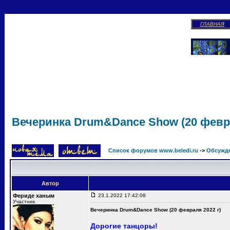
ГЛАВНАЯ
Вечеринка Drum&Dance Show (20 февра
Список форумов www.beledi.ru
->
Обсужд
Автор
Фериде ханым
23.1.2022 17:42:08
Участник
Вечеринка Drum&Dance Show (20 февраля 2022 г)
Дорогие танцоры!