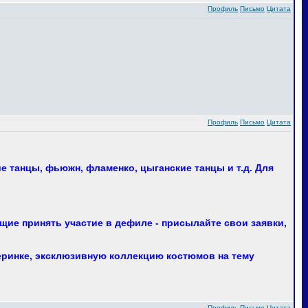
Профиль
Письмо
Цитата
Профиль
Письмо
Цитата
 танцы, фьюжн, фламенко, цыганские танцы и т.д. Для
ие принять участие в дефиле - присылайте свои заявки,
еринке, эксклюзивную коллекцию костюмов на тему
Профиль
Письмо
Цитата