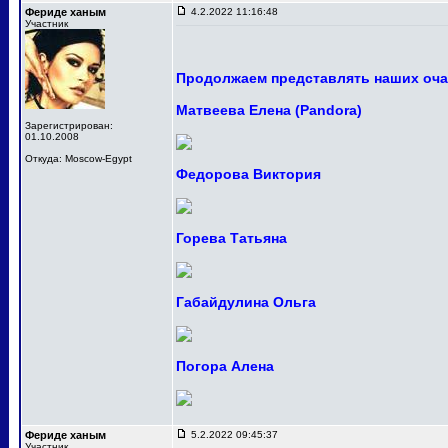
Фериде ханым
4.2.2022 11:16:48
Участник
Продолжаем представлять наших оча
Матвеева Елена (Pandora)
Зарегистрирован:
01.10.2008
Откуда: Moscow-Egypt
Федорова Виктория
Горева Татьяна
Габайдулина Ольга
Погора Алена
Фериде ханым
5.2.2022 09:45:37
Участник