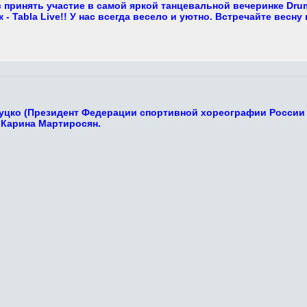
 принять участие в самой яркой танцевальной вечеринке Dru
- Tabla Live!! У нас всегда весело и уютно. Встречайте весну 
Луцко (Президент Федерации спортивной хореографии России 
 Карина Мартиросян.