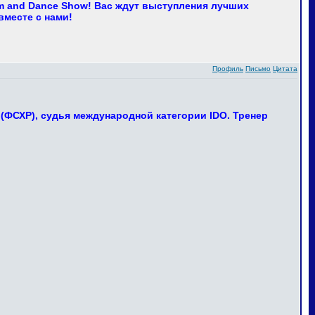
m and Dance Show! Вас ждут выступления лучших
вместе с нами!
Профиль
Письмо
Цитата
(ФСХР), судья международной категории IDO. Тренер