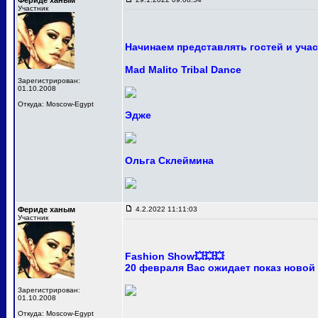
Фериде ханым
Участник
Начинаем представлять гостей и уча
Mad Malito Tribal Dance
Зарегистрирован:
01.10.2008
Откуда: Moscow-Egypt
Эдже
Ольга Склеймина
Фериде ханым
4.2.2022 11:11:03
Участник
Fashion Show💥💥💥
20 февраля Вас ожидает показ новой
Зарегистрирован:
01.10.2008
Откуда: Moscow-Egypt