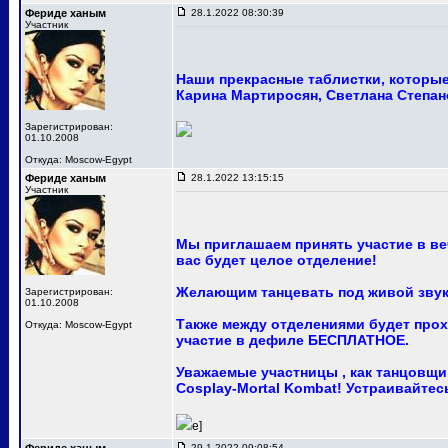
Фериде ханым
28.1.2022 08:30:39
Участник
Наши прекрасные таблистки, которые 
Карина Мартиросян, Светлана Степан
Зарегистрирован:
01.10.2008
Откуда: Moscow-Egypt
Фериде ханым
28.1.2022 13:15:15
Участник
Мы приглашаем принять участие в ве
вас будет целое отделение!
Желающим танцевать под живой звук
Зарегистрирован:
01.10.2008
Также между отделениями будет про
Откуда: Moscow-Egypt
участие в дефиле БЕСПЛАТНОЕ.
Уважаемые участницы , как танцовщи
Cosplay-Mortal Kombat! Устраивайте
e]
29.1.2022 09:08:54