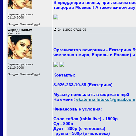
В преддверии весны, приглашаем вас
танцоров Москвы! А также живой звук 
Зарегистрирован:
01.10.2008
Откуда: Moscow-Egypt
Фериде ханым
24.1.2022 07:21:05
Участник
Организатор вечеринки - Екатерина 
чемпионов мира, Европы и России) и
Зарегистрирован:
01.10.2008
Откуда: Moscow-Egypt
Контакты:
8-926-263-10-88 (Екатерина)
Музыку присылать в формате mp3
На емейл:
ekaterina.lutsko@gmail.com
Финансовые условия:
Соло табла (tabla live) - 1500р
Сд - 800р
Дуэт - 800р (с человека)
Группа - 500р (с человека)