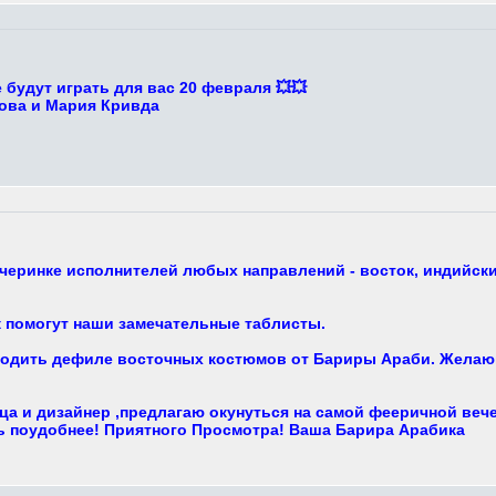
будут играть для вас 20 февраля 💥💥
ова и Мария Кривда
черинке исполнителей любых направлений - восток, индийские
 помогут наши замечательные таблисты.
ходить дефиле восточных костюмов от Бариры Араби. Желающ
ца и дизайнер ,предлагаю окунуться на самой фееричной веч
сь поудобнее! Приятного Просмотра! Ваша Барира Арабика