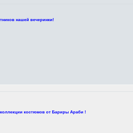
стников нашей вечеринки!
 коллекции костюмов от Бариры Араби !