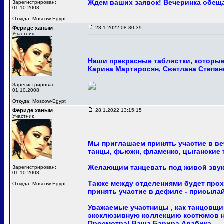
Ждем ваших заявок! Вечеринка обещ
Зарегистрирован:
01.10.2008
Откуда: Moscow-Egypt
Фериде ханым
28.1.2022 08:30:39
Участник
Наши прекрасные таблистки, которые 
Карина Мартиросян, Светлана Степан
Зарегистрирован:
01.10.2008
Откуда: Moscow-Egypt
Фериде ханым
28.1.2022 13:15:15
Участник
Мы приглашаем принять участие в ве
танцы, фьюжн, фламенко, цыганские т
Желающим танцевать под живой звук
Зарегистрирован:
01.10.2008
Также между отделениями будет про
Откуда: Moscow-Egypt
принять участие в дефиле - присыла
Уважаемые участницы , как танцовщи
эксклюзивную коллекцию костюмов на
Просмотра! Ваша Барира Арабика