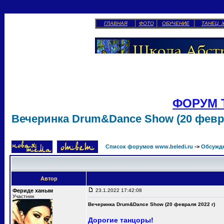
ГЛАВНАЯ
ФОТО
ОБУЧЕНИЕ
ТАНЕЦ 
ФОРУМ 
Вечеринка Drum&Dance Show (20 февра
Список форумов www.beledi.ru
->
Обсужд
Автор
Фериде ханым
23.1.2022 17:42:08
Участник
Вечеринка Drum&Dance Show (20 февраля 2022 г)
Дорогие танцоры!