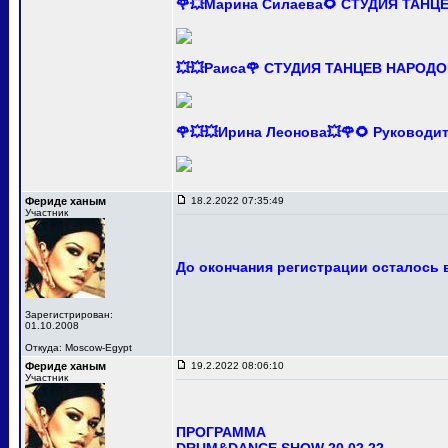
🌹💥Марина Силаева🌻 СТУДИЯ ТАНЦ
💥💥Раиса🌹 СТУДИЯ ТАНЦЕВ НАРОДО
🌹💥💥Ирина Леонова💥🌹🌻 Руково
Фериде ханым
18.2.2022 07:35:49
Участник
До окончания регистрации осталось в
Зарегистрирован:
01.10.2008
Откуда: Moscow-Egypt
Фериде ханым
19.2.2022 08:06:10
Участник
ПРОГРАММА