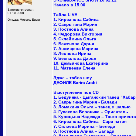
DRUM&DANCE SHOW 20.02.22
Начало в 15.00
Зарегистрирован:
01.10.2008
Табла LIVE
1. Кирсанова Сабина
Откуда: Moscow-Egypt
2. Сапрыгина Мария
3. Постнова Алина
4. Федорова Виктория
5. Склеймина Ольга
6. Баженова Дарья
7. Анжищева Марина
8. Леонова Ирина
9. Беспалова Дарья
10. Демьянова Екатерина
11. Матвеева Елена
Эдже – табла шоу
ДЕФИЛЕ Barira Arabi
Выступление под CD
1. Бедуинка - Цыганский танец "Хабар
2. Сапрыгина Мария - Балади
3. Ломакина Ольга – танец с шалью
4. Гусакова Вероника – Ориенталь
5. Курицына Надежда – Танго ориент
6. Кирсанова Сабина - Сарэ патря
7. Силаева Марина – Беледи
8. Постнова Алина – Балади