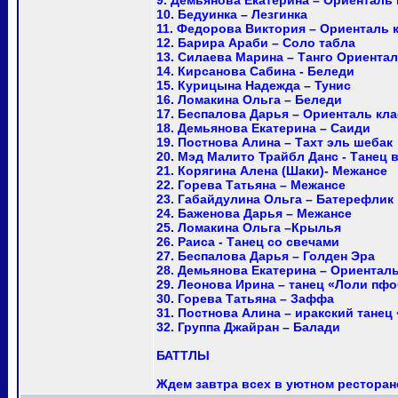
9. Демьянова Екатерина – Ориенталь 
10. Бедуинка – Лезгинка
11. Федорова Виктория – Ориенталь 
12. Барира Араби – Соло табла
13. Силаева Марина – Танго Ориента
14. Кирсанова Сабина - Беледи
15. Курицына Надежда – Тунис
16. Ломакина Ольга – Беледи
17. Беспалова Дарья – Ориенталь кл
18. Демьянова Екатерина – Саиди
19. Постнова Алина – Тахт эль шебак
20. Мэд Малито Трайбл Данс - Танец в 
21. Корягина Алена (Шаки)- Межансе
22. Горева Татьяна – Межансе
23. Габайдулина Ольга – Батерефлик
24. Баженова Дарья – Межансе
25. Ломакина Ольга –Крылья
26. Раиса - Танец со свечами
27. Беспалова Дарья – Голден Эра
28. Демьянова Екатерина – Ориенталь
29. Леонова Ирина – танец «Лоли пф
30. Горева Татьяна – Заффа
31. Постнова Алина – иракский танец
32. Группа Джайран – Балади
БАТТЛЫ
Ждем завтра всех в уютном ресторан