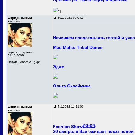
e]
Фериде ханым
29.1.2022 09:08:54
Участник
Начинаем представлять гостей и уча
Mad Malito Tribal Dance
Зарегистрирован:
01.10.2008
Откуда: Moscow-Egypt
Эдже
Ольга Склеймина
Фериде ханым
4.2.2022 11:11:03
Участник
Fashion Show💥💥💥
20 февраля Вас ожидает показ новой