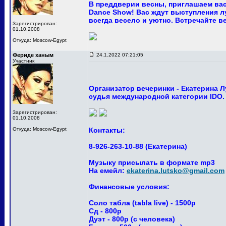
В преддверии весны, приглашаем вас
Dance Show! Вас ждут выступления лу
всегда весело и уютно. Встречайте ве
Зарегистрирован:
01.10.2008
Откуда: Moscow-Egypt
Фериде ханым
24.1.2022 07:21:05
Участник
Организатор вечеринки - Екатерина 
судья международной категории IDO.
Зарегистрирован:
01.10.2008
Откуда: Moscow-Egypt
Контакты:
8-926-263-10-88 (Екатерина)
Музыку присылать в формате mp3
На емейл:
ekaterina.lutsko@gmail.com
Финансовые условия:
Соло табла (tabla live) - 1500р
Сд - 800р
Дуэт - 800р (с человека)