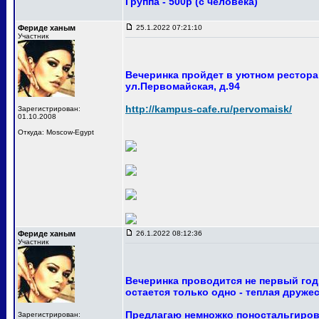
Группа - 500р (с человека)
Фериде ханым
25.1.2022 07:21:10
Участник
Вечеринка пройдет в уютном ресторан
ул.Первомайская, д.94
http://kampus-cafe.ru/pervomaisk/
Зарегистрирован:
01.10.2008
Откуда: Moscow-Egypt
Фериде ханым
26.1.2022 08:12:36
Участник
Вечеринка проводится не первый год
остается только одно - теплая друже
Предлагаю немножко поностальгирова
Зарегистрирован: