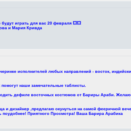
будут играть для вас 20 февраля 💥💥
ова и Мария Кривда
черинке исполнителей любых направлений - восток, индийские
 помогут наши замечательные таблисты.
ходить дефиле восточных костюмов от Бариры Араби. Желающ
ца и дизайнер ,предлагаю окунуться на самой фееричной веч
сь поудобнее! Приятного Просмотра! Ваша Барира Арабика