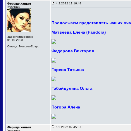
Фериде ханым
4.2.2022 11:16:48
Участник
Продолжаем представлять наших оча
Матвеева Елена (Pandora)
Зарегистрирован:
01.10.2008
Откуда: Moscow-Egypt
Федорова Виктория
Горева Татьяна
Габайдулина Ольга
Погора Алена
Фериде ханым
5.2.2022 09:45:37
Участник