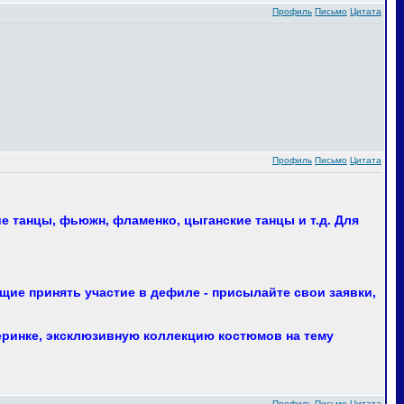
Профиль
Письмо
Цитата
Профиль
Письмо
Цитата
 танцы, фьюжн, фламенко, цыганские танцы и т.д. Для
ие принять участие в дефиле - присылайте свои заявки,
еринке, эксклюзивную коллекцию костюмов на тему
Профиль
Письмо
Цитата