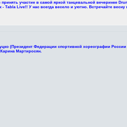
 принять участие в самой яркой танцевальной вечеринке Dru
- Tabla Live!! У нас всегда весело и уютно. Встречайте весну 
Луцко (Президент Федерации спортивной хореографии России 
 Карина Мартиросян.