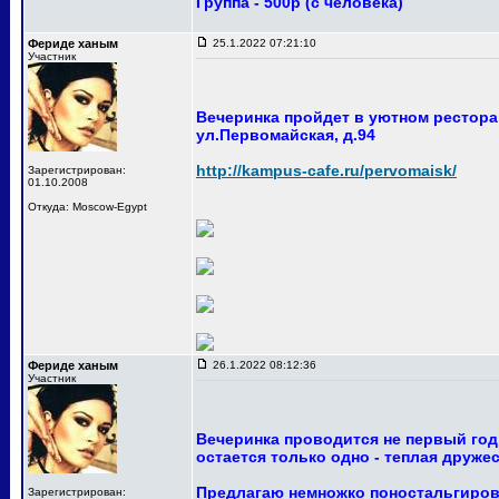
Группа - 500р (с человека)
Фериде ханым
25.1.2022 07:21:10
Участник
Вечеринка пройдет в уютном ресторан
ул.Первомайская, д.94
http://kampus-cafe.ru/pervomaisk/
Зарегистрирован:
01.10.2008
Откуда: Moscow-Egypt
Фериде ханым
26.1.2022 08:12:36
Участник
Вечеринка проводится не первый год
остается только одно - теплая друже
Предлагаю немножко поностальгирова
Зарегистрирован: