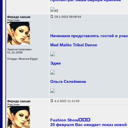
e]
Фериде ханым
29.1.2022 09:08:54
Участник
Начинаем представлять гостей и уча
Mad Malito Tribal Dance
Зарегистрирован:
01.10.2008
Откуда: Moscow-Egypt
Эдже
Ольга Склеймина
Фериде ханым
4.2.2022 11:11:03
Участник
Fashion Show💥💥💥
20 февраля Вас ожидает показ новой