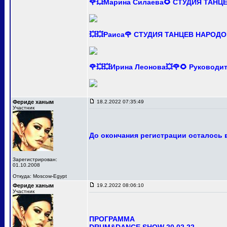
🌹💥Марина Силаева🌻 СТУДИЯ ТАНЦ
💥💥Раиса🌹 СТУДИЯ ТАНЦЕВ НАРОДО
🌹💥💥Ирина Леонова💥🌹🌻 Руково
Фериде ханым
18.2.2022 07:35:49
Участник
До окончания регистрации осталось в
Зарегистрирован:
01.10.2008
Откуда: Moscow-Egypt
Фериде ханым
19.2.2022 08:06:10
Участник
ПРОГРАММА