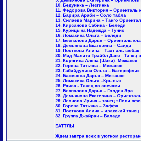
9. Демьянова Екатерина – Ориенталь 
10. Бедуинка – Лезгинка
11. Федорова Виктория – Ориенталь 
12. Барира Араби – Соло табла
13. Силаева Марина – Танго Ориента
14. Кирсанова Сабина - Беледи
15. Курицына Надежда – Тунис
16. Ломакина Ольга – Беледи
17. Беспалова Дарья – Ориенталь кл
18. Демьянова Екатерина – Саиди
19. Постнова Алина – Тахт эль шебак
20. Мэд Малито Трайбл Данс - Танец в 
21. Корягина Алена (Шаки)- Межансе
22. Горева Татьяна – Межансе
23. Габайдулина Ольга – Батерефлик
24. Баженова Дарья – Межансе
25. Ломакина Ольга –Крылья
26. Раиса - Танец со свечами
27. Беспалова Дарья – Голден Эра
28. Демьянова Екатерина – Ориенталь
29. Леонова Ирина – танец «Лоли пф
30. Горева Татьяна – Заффа
31. Постнова Алина – иракский танец
32. Группа Джайран – Балади
БАТТЛЫ
Ждем завтра всех в уютном ресторан