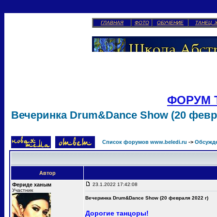
ГЛАВНАЯ
ФОТО
ОБУЧЕНИЕ
ТАНЕЦ 
ФОРУМ 
Вечеринка Drum&Dance Show (20 февра
Список форумов www.beledi.ru
->
Обсужд
Автор
Фериде ханым
23.1.2022 17:42:08
Участник
Вечеринка Drum&Dance Show (20 февраля 2022 г)
Дорогие танцоры!