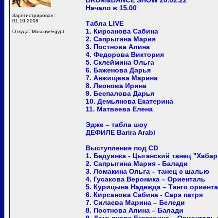
DRUM&DANCE SHOW 20.02.22
Начало в 15.00
Зарегистрирован:
01.10.2008
Табла LIVE
1. Кирсанова Сабина
Откуда: Moscow-Egypt
2. Сапрыгина Мария
3. Постнова Алина
4. Федорова Виктория
5. Склеймина Ольга
6. Баженова Дарья
7. Анжищева Марина
8. Леонова Ирина
9. Беспалова Дарья
10. Демьянова Екатерина
11. Матвеева Елена
Эдже – табла шоу
ДЕФИЛЕ Barira Arabi
Выступление под CD
1. Бедуинка - Цыганский танец "Хабар
2. Сапрыгина Мария - Балади
3. Ломакина Ольга – танец с шалью
4. Гусакова Вероника – Ориенталь
5. Курицына Надежда – Танго ориент
6. Кирсанова Сабина - Сарэ патря
7. Силаева Марина – Беледи
8. Постнова Алина – Балади