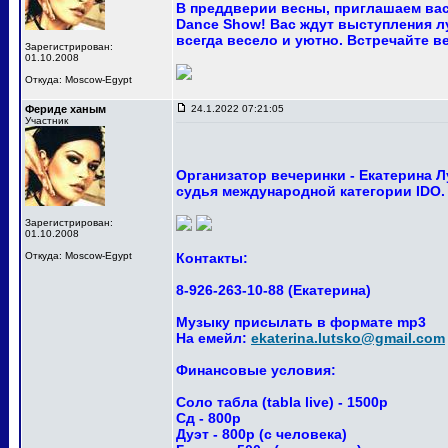
В преддверии весны, приглашаем вас
Dance Show! Вас ждут выступления лу
всегда весело и уютно. Встречайте ве
Зарегистрирован:
01.10.2008
Откуда: Moscow-Egypt
Фериде ханым
24.1.2022 07:21:05
Участник
Организатор вечеринки - Екатерина 
судья международной категории IDO.
Зарегистрирован:
01.10.2008
Откуда: Moscow-Egypt
Контакты:
8-926-263-10-88 (Екатерина)
Музыку присылать в формате mp3
На емейл:
ekaterina.lutsko@gmail.com
Финансовые условия:
Соло табла (tabla live) - 1500р
Сд - 800р
Дуэт - 800р (с человека)