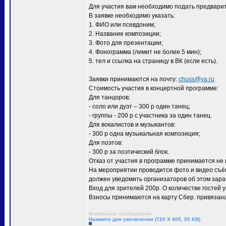
Для участия вам необходимо подать предварите
В заявке необходимо указать:
1. ФИО или псевдоним;
2. Название композиции;
3. Фото для презентации;
4. Фонограмма (лимит не более 5 мин);
5. тел и ссылка на страницу в ВК (если есть).
Заявки принимаются на почту:
chuss@ya.ru
Стоимость участия в концертной программе:
Для танцоров:
- соло или дуэт – 300 р один танец;
- группы - 200 р с участника за один танец.
Для вокалистов и музыкантов:
- 300 р одна музыкальная композиция;
Для поэтов:
- 300 р за поэтический блок.
Отказ от участия в программе принимается не 
На мероприятии проводится фото и видео съёмк
должен уведомить организаторов об этом зара
Вход для зрителей 200р. О количестве гостей ук
Взносы принимаются на карту Сбер. привязана
Вложенное изображение
Нажмите для увеличения (720 X 405, 55 KB)